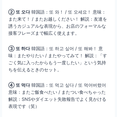
② 또 오다
韓国語：또 와！ / 또 오세요！ 意味：
また来て！ / またお越しください！ 解説：友達を
誘うカジュアルな表現から、お店のフォーマルな
接客フレーズまで幅広く使えます。
③ 또 하다
韓国語：또 하고 싶어 / 또 해봐！ 意
味：またやりたい / またやってみて！ 解説：「す
ごく気に入ったからもう一度したい」という気持
ちを伝えるときのセット。
④ 또 먹다
韓国語：또 먹고 싶다 / 또 먹어버렸어
意味：またご飯食べたい / またつい食べちゃった
解説：SNSやダイエット失敗報告でよく見かける
表現です（笑）