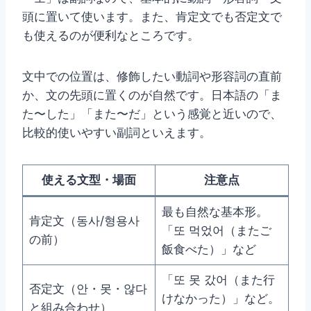
頭に置いて使います。また、肯定文でも否定文で
も使えるのが便利なところです。
文中での位置は、修飾したい動詞や形容詞の直前
か、文の先頭に置くのが自然です。日本語の「ま
た〜した」「また〜だ」という感覚と近いので、
比較的使いやすい副詞といえます。
使える文型・場面
注意点
最も自然な基本形。
肯定文（동사/형용사
「또 먹었어（またご
の前）
飯食べた）」など
「또 못 갔어（また行
否定文（안・못・않다
けなかった）」など。
と組み合わせ）