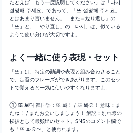
たとえば「もう一度説明してください」は「다시
설명해 주세요」であって、「또 설명해 주세요」
とはあまり言いません。「また＝繰り返し」の
「또」と、「やり直し」の「다시」は、似ている
ようで使い分けが大切ですよ。
よく一緒に使う表現・セット
「또」は、特定の動詞や表現と組み合わさること
で、定番のフレーズができあがります。このセッ
トで覚えると一気に使いやすくなりますよ。
① 또 보다
韓国語：또 봐！ / 또 봐요！ 意味：ま
たね！ / またお会いしましょう！ 解説：別れ際の
挨拶として最頻出のセット。SNSのコメント欄で
も「또 봐요〜」と使われます。