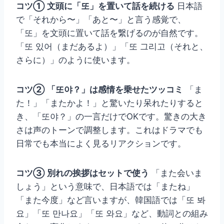
コツ① 文頭に「또」を置いて話を続ける
日本語
で「それから〜」「あと〜」と言う感覚で、
「또」を文頭に置いて話を繋げるのが自然です。
「또 있어（まだあるよ）」「또 그리고（それと、
さらに）」のように使います。
コツ② 「또야？」は感情を乗せたツッコミ
「ま
た！」「またかよ！」と驚いたり呆れたりすると
き、「또야？」の一言だけでOKです。驚きの大き
さは声のトーンで調整します。これはドラマでも
日常でも本当によく見るリアクションです。
コツ③ 別れの挨拶はセットで使う
「また会いま
しょう」という意味で、日本語では「またね」
「また今度」など言いますが、韓国語では「또 봐
요」「또 만나요」「또 와요」など、動詞との組み