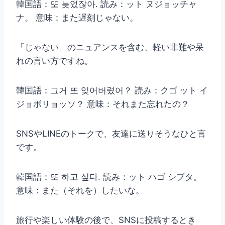
韓国語：또 늦었잖아. 読み：ット ヌジョッチャ
ナ。 意味：また遅刻じゃない。
「じゃない」のニュアンスを含む、軽い非難や呆
れの言い方ですね。
韓国語：그거 또 잊어버렸어？ 読み：クゴ ット イ
ジョボリョッソ？ 意味：それまた忘れたの？
SNSやLINEのトークで、友達に送りそうなひと言
です。
韓国語：또 하고 싶다. 読み：ット ハゴ シプタ。
意味：また（それを）したいな。
旅行や楽しい体験の後で、SNSに投稿するとき