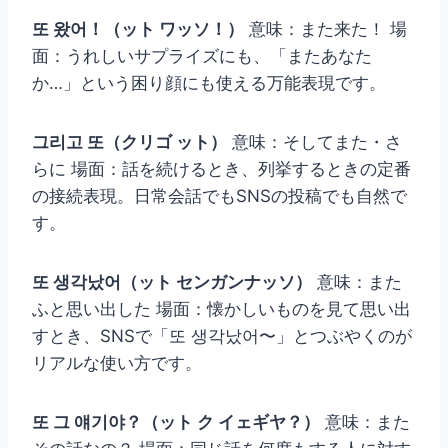
또 왔어！（ット ワッソ！）
意味：また来た！ 場
面：うれしいサプライズにも、「またあなた
か…」という困り顔にも使える万能表現です。
그리고 또（クリゴ ット）
意味：そしてまた・さ
らに 場面：話を続けるとき、列挙するときの定番
の接続表現。日常会話でもSNSの投稿でも自然で
す。
또 생각났어（ット センガンナッソ）
意味：また
ふと思い出した 場面：懐かしいものを見て思い出
すとき、SNSで「또 생각났어〜」とつぶやくのが
リアルな使い方です。
또 그 얘기야？（ット ク イェギヤ？）
意味：また