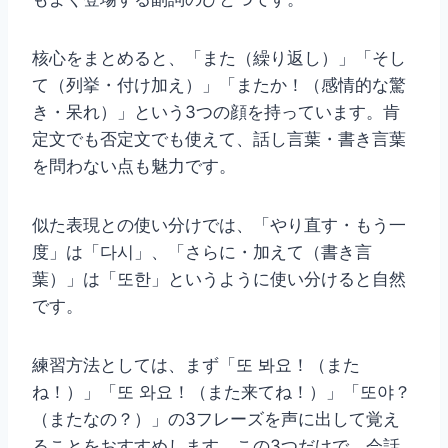
核心をまとめると、「また（繰り返し）」「そし
て（列挙・付け加え）」「またか！（感情的な驚
き・呆れ）」という3つの顔を持っています。肯
定文でも否定文でも使えて、話し言葉・書き言葉
を問わない点も魅力です。
似た表現との使い分けでは、「やり直す・もう一
度」は「다시」、「さらに・加えて（書き言
葉）」は「또한」というように使い分けると自然
です。
練習方法としては、まず「또 봐요！（また
ね！）」「또 와요！（また来てね！）」「또야？
（またなの？）」の3フレーズを声に出して覚え
ることをおすすめします。この3つだけで、会話