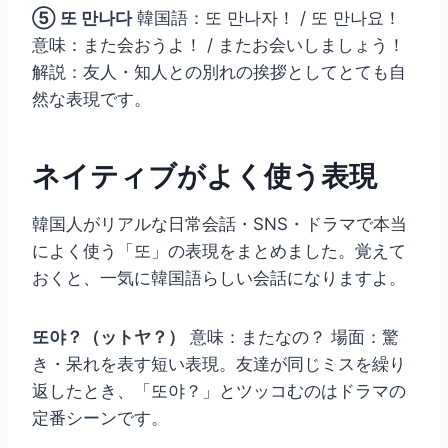
⑤ 또 만나다
韓国語：또 만나자！ / 또 만나요！
意味：また会おうよ！ / またお会いしましょう！
解説：友人・知人との別れの挨拶としてとても自
然な表現です。
ネイティブがよく使う表現
韓国人がリアルな日常会話・SNS・ドラマで本当
によく使う「또」の表現をまとめました。覚えて
おくと、一気に韓国語らしい会話になりますよ。
또야？（ットヤ？）
意味：またなの？ 場面：驚
き・呆れを表す短い表現。友達が同じミスを繰り
返したとき、「또야？」とツッコむのはドラマの
定番シーンです。