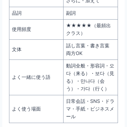
さらに・加えて
品詞
副詞
★★★★★（最頻出
使用頻度
クラス）
話し言葉・書き言葉
文体
両方OK
動詞全般・形容詞・오
다（来る）・보다（見
よく一緒に使う語
る）・만나다（会
う）・가다（行く）
日常会話・SNS・ドラ
よく使う場面
マ・手紙・ビジネスメ
ール