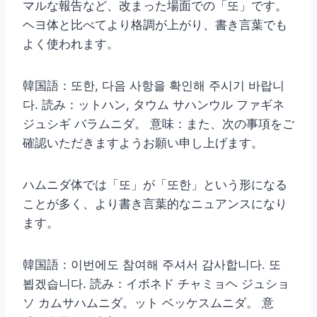
マルな報告など、改まった場面での「또」です。
ヘヨ体と比べてより格調が上がり、書き言葉でも
よく使われます。
韓国語：또한, 다음 사항을 확인해 주시기 바랍니
다. 読み：ットハン, タウム サハンウル ファギネ
ジュシギ バラムニダ。 意味：また、次の事項をご
確認いただきますようお願い申し上げます。
ハムニダ体では「또」が「또한」という形になる
ことが多く、より書き言葉的なニュアンスになり
ます。
韓国語：이번에도 참여해 주셔서 감사합니다. 또
뵙겠습니다. 読み：イボネド チャミョヘ ジュショ
ソ カムサハムニダ。ット ベッケスムニダ。 意