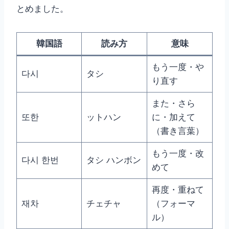
とめました。
韓国語
読み方
意味
もう一度・や
다시
タシ
り直す
また・さら
또한
ットハン
に・加えて
（書き言葉）
もう一度・改
다시 한번
タシ ハンボン
めて
再度・重ねて
재차
チェチャ
（フォーマ
ル）