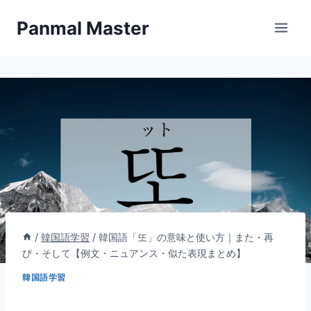
内
Panmal Master
容
を
ス
キ
ッ
プ
/
韓国語学習
/
韓国語「또」の意味と使い方｜また・再
び・そして【例文・ニュアンス・似た表現まとめ】
韓国語学習