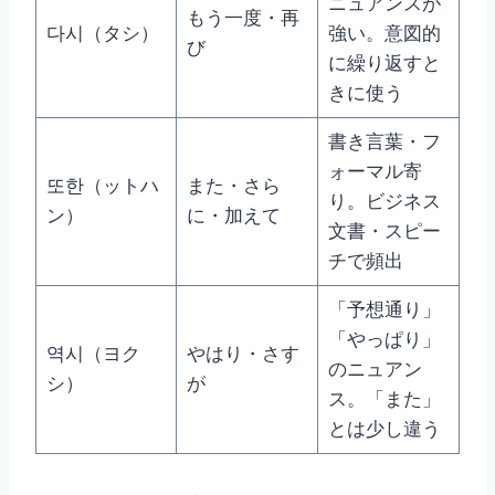
ニュアンスが
もう一度・再
다시（タシ）
強い。意図的
び
に繰り返すと
きに使う
書き言葉・フ
ォーマル寄
또한（ットハ
また・さら
り。ビジネス
ン）
に・加えて
文書・スピー
チで頻出
「予想通り」
「やっぱり」
역시（ヨク
やはり・さす
のニュアン
シ）
が
ス。「また」
とは少し違う