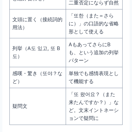
二重否定にならず自然
「또한（また＝さら
文頭に置く（接続詞的
に）」の口語的な省略
用法）
形として使える
AもあってさらにB
列挙（A도 있고, 또 B
も、という追加の列挙
도）
パターン
感嘆・驚き（또야？な
単独でも感情表現とし
ど）
て機能する
「또 왔어요？（また
来たんですか？）」な
疑問文
ど。文末イントネーシ
ョンで疑問に