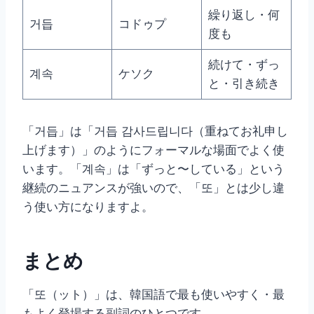
繰り返し・何
거듭
コドゥプ
度も
続けて・ずっ
계속
ケソク
と・引き続き
「거듭」は「거듭 감사드립니다（重ねてお礼申し
上げます）」のようにフォーマルな場面でよく使
います。「계속」は「ずっと〜している」という
継続のニュアンスが強いので、「또」とは少し違
う使い方になりますよ。
まとめ
「또（ット）」は、韓国語で最も使いやすく・最
もよく登場する副詞のひとつです。