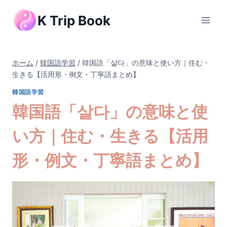
内
K Trip Book
容
を
ス
キ
ホーム
/
韓国語学習
/
韓国語「살다」の意味と使い方｜住む・
ッ
生きる【活用形・例文・丁寧語まとめ】
プ
韓国語学習
韓国語「살다」の意味と使
い方｜住む・生きる【活用
形・例文・丁寧語まとめ】