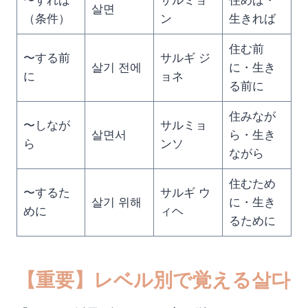
〜すれば
サルミョ
住めば・
살면
（条件）
ン
生きれば
住む前
〜する前
サルギ ジ
살기 전에
に・生き
に
ョネ
る前に
住みなが
〜しなが
サルミョ
살면서
ら・生き
ら
ンソ
ながら
住むため
〜するた
サルギ ウ
살기 위해
に・生き
めに
ィヘ
るために
【重要】レベル別で覚える살다