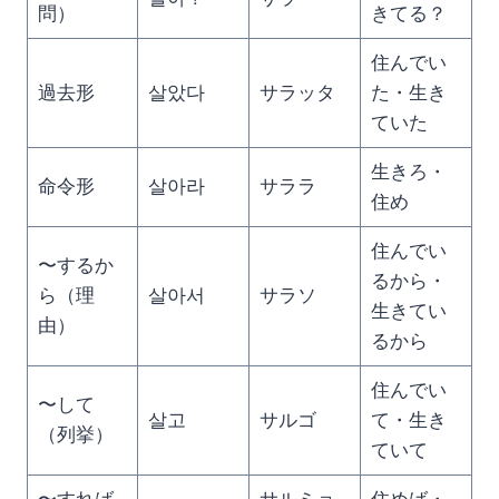
問）
きてる？
住んでい
過去形
살았다
サラッタ
た・生き
ていた
生きろ・
命令形
살아라
サララ
住め
住んでい
〜するか
るから・
ら（理
살아서
サラソ
生きてい
由）
るから
住んでい
〜して
살고
サルゴ
て・生き
（列挙）
ていて