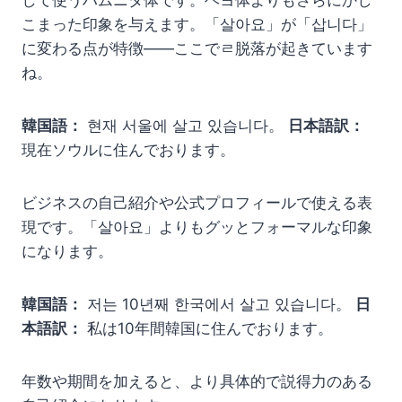
して使うハムニダ体です。ヘヨ体よりもさらにかし
こまった印象を与えます。「살아요」が「삽니다」
に変わる点が特徴——ここでㄹ脱落が起きています
ね。
韓国語：
현재 서울에 살고 있습니다。
日本語訳：
現在ソウルに住んでおります。
ビジネスの自己紹介や公式プロフィールで使える表
現です。「살아요」よりもグッとフォーマルな印象
になります。
韓国語：
저는 10년째 한국에서 살고 있습니다。
日
本語訳：
私は10年間韓国に住んでおります。
年数や期間を加えると、より具体的で説得力のある