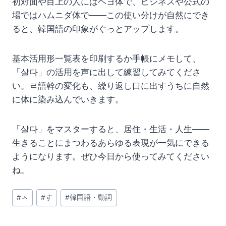
初対面や目上の人にはヘヨ体で、ビジネスや公式の
場ではハムニダ体で——この使い分けが自然にでき
ると、韓国語の印象がぐっとアップします。
基本活用形一覧表を印刷するか手帳にメモして、
「살다」の活用を声に出して練習してみてくださ
い。ㄹ語幹の変化も、繰り返し口に出すうちに自然
に体に染み込んでいきます。
「살다」をマスターすると、居住・生活・人生——
生きることにまつわるあらゆる表現が一気にできる
ようになります。ぜひ今日から使ってみてください
ね。
投
#
ㅅ
#
す
#
韓国語・動詞
稿
タ