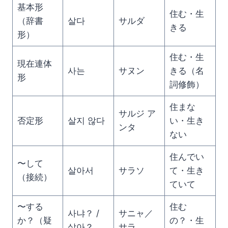
基本形
住む・生
（辞書
살다
サルダ
きる
形）
住む・生
現在連体
사는
サヌン
きる（名
形
詞修飾）
住まな
サルジ ア
否定形
살지 않다
い・生き
ンタ
ない
住んでい
〜して
살아서
サラソ
て・生き
（接続）
ていて
〜する
住む
사냐？ /
サニャ／
か？（疑
の？・生
살아？
サラ