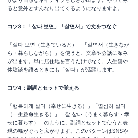
がより自然なネイティブらしさが出ます。やってみ
ると意外とすんなり出てくるようになりますよ。
コツ3：「살다 보면」「살면서」で文をつなぐ
「살다 보면（生きていると）」「살면서（生きなが
ら・暮らしながら）」を使うと、文章や会話に深み
が出ます。単に居住地を言うだけでなく、人生観や
体験談を語るときにも「살다」が活躍します。
コツ4：副詞とセットで覚える
「행복하게 살다（幸せに生きる）」「열심히 살다
（一生懸命生きる）」「잘 살다（うまく暮らす・幸
せに暮らす）」のように、副詞とセットで使うと表
現の幅がぐっと広がります。このパターンはSNSや