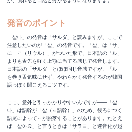
が、慣れると自然と分かるようになりますよ。
発音のポイント
「살다」の発音は「サルダ」と読みますが、ここで
注意したいのが「살」の発音です。「살」は「サ」
に「ㄹ（リウル）」がついた形で、日本語の「ル」
よりも舌先を軽く上顎に当てる感じで発音します。
日本語の「サルダ」とほぼ同じ音感ですが、「ル」
を巻き舌気味にせず、やわらかく発音するのが韓国
語っぽく聞こえるコツです。
ここ、意外と引っかかりやすいんですが——「살
다」は語幹が「살（ㄹ語幹）」のため、後ろにつく
語尾によってㄹが脱落することがあります。たとえ
ば「살아요」と言うときは「サラヨ」と連音化が起