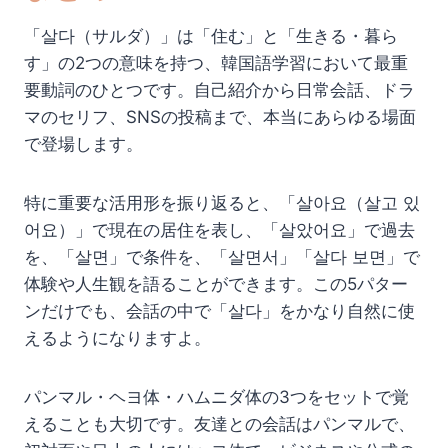
「살다（サルダ）」は「住む」と「生きる・暮ら
す」の2つの意味を持つ、韓国語学習において最重
要動詞のひとつです。自己紹介から日常会話、ドラ
マのセリフ、SNSの投稿まで、本当にあらゆる場面
で登場します。
特に重要な活用形を振り返ると、「살아요（살고 있
어요）」で現在の居住を表し、「살았어요」で過去
を、「살면」で条件を、「살면서」「살다 보면」で
体験や人生観を語ることができます。この5パター
ンだけでも、会話の中で「살다」をかなり自然に使
えるようになりますよ。
パンマル・ヘヨ体・ハムニダ体の3つをセットで覚
えることも大切です。友達との会話はパンマルで、