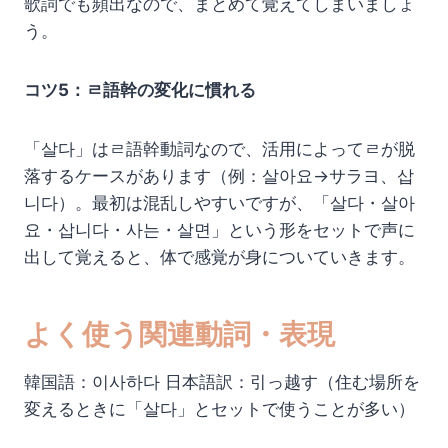
歌詞でも頻出なので、まとめて覚えてしまいましょ
う。
コツ5：ㄹ語幹の変化に慣れる
「살다」はㄹ語幹動詞なので、活用によってㄹが脱
落するケースがあります（例：살아요→サラヨ、삽
니다）。最初は混乱しやすいですが、「살다・살아
요・삽니다・사는・살면」という形をセットで声に
出して覚えると、体で感覚が身についていきます。
よく使う関連動詞・表現
韓国語：이사하다 日本語訳：引っ越す（住む場所を
変えるときに「살다」とセットで使うことが多い）