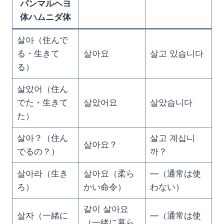
パンマルヘヨ
体ハムニダ体
살아（住んで
る・生きて
살아요
살고 있습니다
る）
살았어（住ん
でた・生きて
살았어요
살았습니다
た）
살아？（住ん
살고 계십니
살아요？
でるの？）
까？
살아라（生き
살아요（柔ら
—（通常は使
ろ）
かい命令）
わない）
같이 살아요
살자（一緒に
—（通常は使
（一緒に暮ら