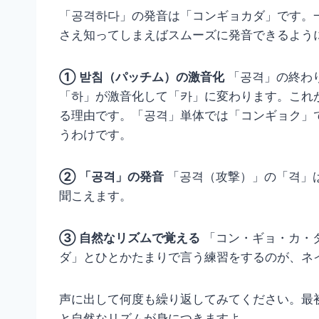
「공격하다」の発音は「コンギョカダ」です。
さえ知ってしまえばスムーズに発音できるよう
① 받침（パッチム）の激音化
「공격」の終わ
「하」が激音化して「카」に変わります。これ
る理由です。「공격」単体では「コンギョク」
うわけです。
② 「공격」の発音
「공격（攻撃）」の「격」
聞こえます。
③ 自然なリズムで覚える
「コン・ギョ・カ・
ダ」とひとかたまりで言う練習をするのが、ネ
声に出して何度も繰り返してみてください。最
と自然なリズムが身につきますよ。