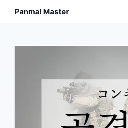
内
Panmal Master
容
を
ス
キ
ッ
プ