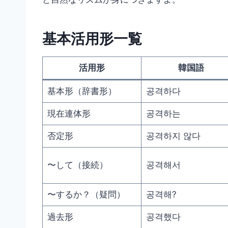
基本活用形一覧
活用形
韓国語
基本形（辞書形）
공격하다
現在連体形
공격하는
否定形
공격하지 않다
〜して（接続）
공격해서
〜するか？（疑問）
공격해?
過去形
공격했다