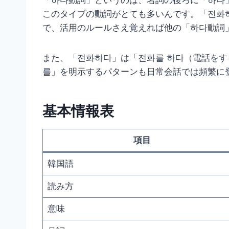
「하다動詞」というのは、名詞の後ろに「하다
このタイプの動詞がとても多いんです。「전화
で、活用のルールさえ覚えれば他の「하다動詞
また、「전화하다」は「전화를 하다（電話を
를」を明示するパターンも日常会話では頻繁に
基本情報表
項目
韓国語
読み方
意味