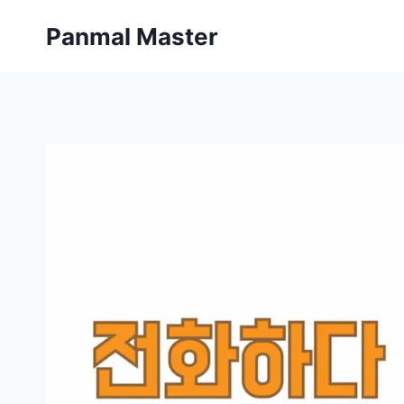
内
Panmal Master
容
を
ス
キ
ッ
プ