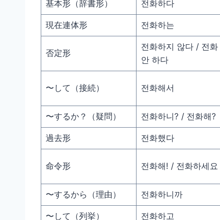
基本形（辞書形）
전화하다
現在連体形
전화하는
전화하지 않다 / 전화
否定形
안 하다
〜して（接続）
전화해서
〜するか？（疑問）
전화하니? / 전화해?
過去形
전화했다
命令形
전화해! / 전화하세요
〜するから（理由）
전화하니까
〜して（列挙）
전화하고