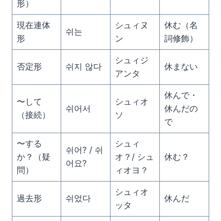
形）
現在連体
シュィヌ
休む（名
쉬는
形
ン
詞修飾）
シュィジ
否定形
쉬지 않다
休まない
アンタ
休んで・
〜して
シュィオ
쉬어서
休んだの
（接続）
ソ
で
〜する
シュィ
쉬어? / 쉬
か？（疑
オ？/ シュ
休む？
어요?
問）
ィオヨ？
シュィオ
過去形
쉬었다
休んだ
ッタ