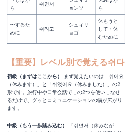
〜しなが
シュィミ
休みなが
쉬면서
ら
ョンソ
ら
休もうと
〜するた
シュィリ
쉬려고
して・休
めに
ョゴ
むために
【重要】レベル別で覚える쉬다
初級（まずはここから）
まず覚えたいのは「쉬어요
（休みます）」と「쉬었어요（休みました）」の2
形です。旅行中や日常会話でこの2つを使いこなせ
るだけで、グッとコミュニケーションの幅が広がり
ます。
中級（もう一歩踏み込む）
「쉬면서（休みなが