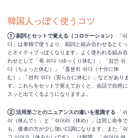
韓国人っぽく使うコツ
① 副詞とセットで覚える（コロケーション）
「쉬
다」は単独で使うより、副詞と組み合わせるとぐっ
とネイティブっぽくなります。よく使われる組み合
わせとして「푹 쉬다（ゆっくり休む）」「잠깐 쉬
다（ちょっと休む）」「충분히 쉬다（十分に休
む）」「편히 쉬다（安らかに休む）」などがありま
す。これらをセットで覚えておくと、会話で自然に
スッと出てくるようになりますよ。
② 活用形ごとのニュアンスの違いを意識する
「쉬
어（休んで）」と「쉬어라（休め）」は同じ命令で
も、後者の方が少し強い口調になります。また「쉬
고 싶어요（休みたいです）」は願望、「쉬어야 해