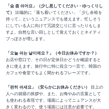
「숨 좀 쉬어요」（少し息してください・ゆっくりし
て）
比喩的に「落ち着いてください」「少し余裕を
持って」というニュアンスでも使えます。忙しそう
にしている人に向けて冗談交じりに言ったりもしま
すよ。自然な言い回しとして覚えておくとネイティ
ブっぽさが増します。
「오늘 쉬는 날이에요？」（今日お休みですか？）
お店や窓口で、その日が定休日かどうか確認すると
きに使えます。旅行中に特に役立つ一言で、韓国の
カフェや食堂でもよく聞かれるフレーズです。
「편히 쉬세요」（安らかにお休みください）
目上の
人への就寝の挨拶や、また、お悔やみの言葉として
も使われる表現です。場面によってニュアンスが大
きく変わるので、使う場面には注意が必要です。