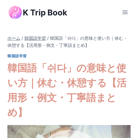
内
K Trip Book
容
を
ス
キ
ホーム
/
韓国語学習
/
韓国語「쉬다」の意味と使い方｜休む・
ッ
休憩する【活用形・例文・丁寧語まとめ】
プ
韓国語学習
韓国語「쉬다」の意味と使
い方｜休む・休憩する【活
用形・例文・丁寧語まと
め】