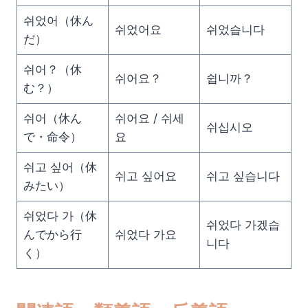
쉬었어（休ん
쉬었어요
쉬었습니다
だ）
쉬어？（休
쉬어요？
쉽니까？
む？）
쉬어（休ん
쉬어요 / 쉬세
쉬십시오
で・命令）
요
쉬고 싶어（休
쉬고 싶어요
쉬고 싶습니다
みたい）
쉬었다 가（休
쉬었다 가겠습
んでから行
쉬었다 가요
니다
く）