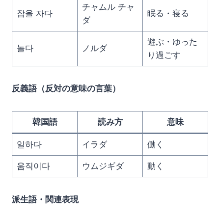
チャムル チャ
잠을 자다
眠る・寝る
ダ
遊ぶ・ゆった
놀다
ノルダ
り過ごす
反義語（反対の意味の言葉）
韓国語
読み方
意味
일하다
イラダ
働く
움직이다
ウムジギダ
動く
派生語・関連表現