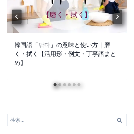
韓国語「닦다」の意味と使い方｜磨
く・拭く【活用形・例文・丁寧語まと
め】
検
索: