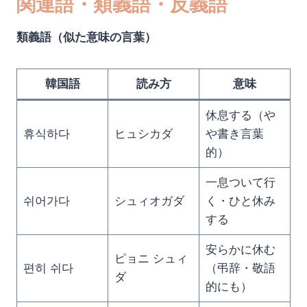
関連語・類義語・反義語
類義語（似た意味の言葉）
韓国語
読み方
意味
休息する（や
휴식하다
ヒュシカダ
や書き言葉
的）
一息ついて行
쉬어가다
シュィオガダ
く・ひと休み
する
安らかに休む
ピョニ シュィ
편히 쉬다
（弔辞・敬語
ダ
的にも）