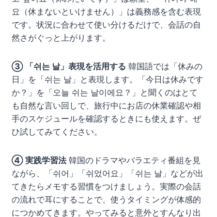
요（休まないといけません）」は義務感を含む表現
です。状況に合わせて使い分けるだけで、会話の自
然さがぐっと上がります。
③ 「쉬는 날」表現を活用する
韓国語では「休みの
日」を「쉬는 날」と表現します。「今日は休みです
か？」を「오늘 쉬는 날이에요？」と聞くのはとて
も自然な言い回しで、旅行中にお店の休業確認や相
手のスケジュールを確認するときにも使えます。ぜ
ひ試してみてください。
④ 実践学習法
韓国のドラマやバラエティ番組を見
ながら、「쉬어」「쉬었어요」「쉬는 날」などが出
てきたらメモする習慣をつけましょう。実際の会話
の流れで耳にすることで、使うタイミングが体感的
につかめてきます。やってみると意外とすんなり出