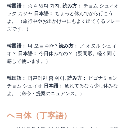
韓国語：
좀 쉬었다 가자.
読み方：
チョム シュィオ
ッタ カジャ
日本語：
ちょっと休んでから行こう
よ。 （旅行中やお出かけ中にもよく出てくるフレー
ズです。）
韓国語：
너 오늘 쉬어?
読み方：
ノ オヌル シュィ
オ？
日本語：
今日休みなの？（疑問形。軽く聞く
感じで使います。）
韓国語：
피곤하면 좀 쉬어.
読み方：
ピゴナミョン
チョム シュィオ
日本語：
疲れてるなら少し休みな
よ。（命令・提案のニュアンス。）
ヘヨ体（丁寧語）