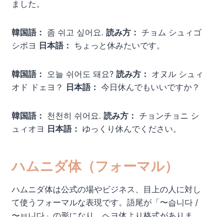
ました。
韓国語：
좀 쉬고 싶어요.
読み方：
チョム シュィゴ
シポヨ
日本語：
ちょっと休みたいです。
韓国語：
오늘 쉬어도 돼요?
読み方：
オヌル シュィ
オド ドェヨ？
日本語：
今日休んでもいいですか？
韓国語：
천천히 쉬어요.
読み方：
チョンチョニ シ
ュィオヨ
日本語：
ゆっくり休んでください。
ハムニダ体（フォーマル）
ハムニダ体は公式の場やビジネス、目上の人に対し
て使うフォーマルな表現です。語尾が「〜습니다 /
〜ㅂ니다」の形になり、ヘヨ体より格式がありま