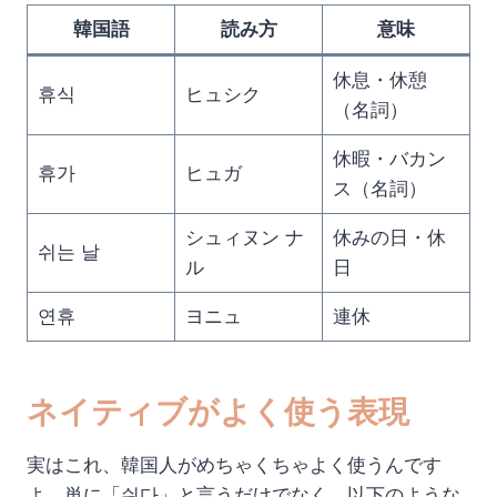
韓国語
読み方
意味
休息・休憩
휴식
ヒュシク
（名詞）
休暇・バカン
휴가
ヒュガ
ス（名詞）
シュィヌン ナ
休みの日・休
쉬는 날
ル
日
연휴
ヨニュ
連休
ネイティブがよく使う表現
実はこれ、韓国人がめちゃくちゃよく使うんです
よ。単に「쉬다」と言うだけでなく、以下のような