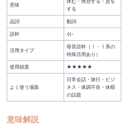
休む・休憩する・息を
意味
する
品詞
動詞
語幹
쉬-
母音語幹（ㅣ・ㅓ系の
活用タイプ
特殊活用あり）
使用頻度
★★★★★
日常会話・旅行・ビジ
よく使う場面
ネス・体調不良・休暇
の話題
意味解説