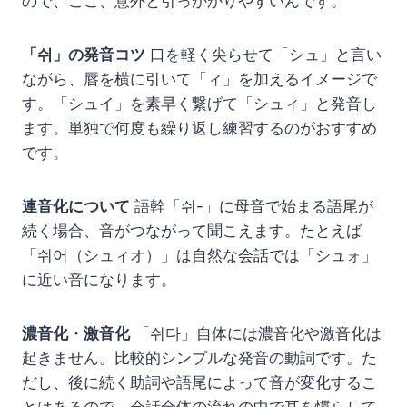
ので、ここ、意外と引っかかりやすいんです。
「쉬」の発音コツ
口を軽く尖らせて「シュ」と言い
ながら、唇を横に引いて「ィ」を加えるイメージで
す。「シュイ」を素早く繋げて「シュィ」と発音し
ます。単独で何度も繰り返し練習するのがおすすめ
です。
連音化について
語幹「쉬-」に母音で始まる語尾が
続く場合、音がつながって聞こえます。たとえば
「쉬어（シュィオ）」は自然な会話では「シュォ」
に近い音になります。
濃音化・激音化
「쉬다」自体には濃音化や激音化は
起きません。比較的シンプルな発音の動詞です。た
だし、後に続く助詞や語尾によって音が変化するこ