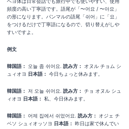
ヘヨ体は日常会話でも旅行中でも使いやすい、使用
頻度の高い丁寧語です。語尾が「〜어요 / 〜아요」
の形になります。パンマルの語尾「쉬어」に「요」
をつけるだけで丁寧語になるので、切り替えがしや
すいですよ。
例文
韓国語：
오늘 좀 쉬어요.
読み方：
オヌル チョム シ
ュィオヨ
日本語：
今日ちょっと休みます。
韓国語：
저 오늘 쉬어요.
読み方：
チョ オヌル シュ
ィオヨ
日本語：
私、今日休みます。
韓国語：
어제 집에서 쉬었어요.
読み方：
オジェ チ
ベソ シュィオッソヨ
日本語：
昨日は家で休んでい