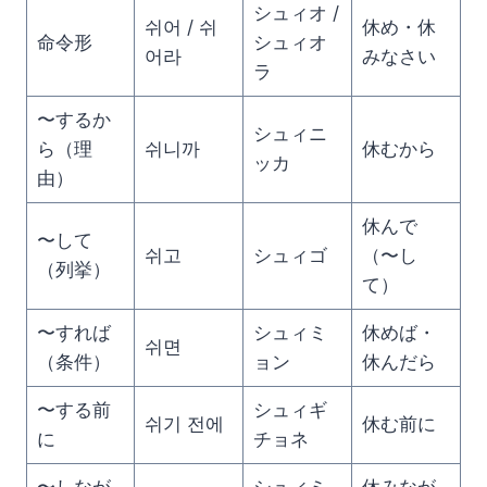
シュィオ /
쉬어 / 쉬
休め・休
命令形
シュィオ
어라
みなさい
ラ
〜するか
シュィニ
ら（理
쉬니까
休むから
ッカ
由）
休んで
〜して
쉬고
シュィゴ
（〜し
（列挙）
て）
〜すれば
シュィミ
休めば・
쉬면
（条件）
ョン
休んだら
〜する前
シュィギ
쉬기 전에
休む前に
に
チョネ