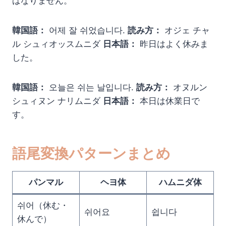
ばなりません。
韓国語：
어제 잘 쉬었습니다.
読み方：
オジェ チャ
ル シュィオッスムニダ
日本語：
昨日はよく休みま
した。
韓国語：
오늘은 쉬는 날입니다.
読み方：
オヌルン
シュィヌン ナリムニダ
日本語：
本日は休業日で
す。
語尾変換パターンまとめ
パンマル
ヘヨ体
ハムニダ体
쉬어（休む・
쉬어요
쉽니다
休んで）