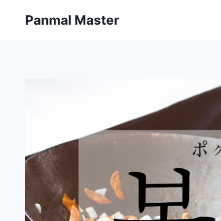
内
Panmal Master
容
を
ス
キ
ッ
プ