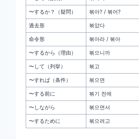
〜するか？（疑問）
볶아? / 볶어?
過去形
볶았다
命令形
볶아라 / 볶아
〜するから（理由）
볶으니까
〜して（列挙）
볶고
〜すれば（条件）
볶으면
〜する前に
볶기 전에
〜しながら
볶으면서
〜するために
볶으려고