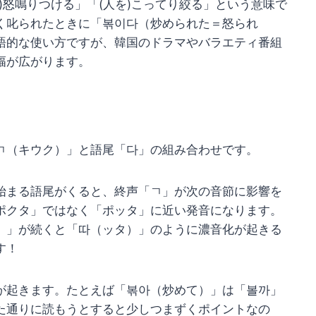
)怒鳴りつける」「(人を)こってり絞る」という意味で
く叱られたときに「볶이다（炒められた＝怒られ
語的な使い方ですが、韓国のドラマやバラエティ番組
幅が広がります。
ㄱ（キウク）」と語尾「다」の組み合わせです。
始まる語尾がくると、終声「ㄱ」が次の音節に影響を
ポクタ」ではなく「ポッタ」に近い発音になります。
）」が続くと「따（ッタ）」のように濃音化が起きる
す！
が起きます。たとえば「볶아（炒めて）」は「볼까」
た通りに読もうとすると少しつまずくポイントなの