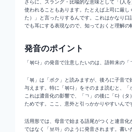
さらに、スラング・比喩的な意味として「(人を
使われることもあります。たとえば上司に厳し
た）」と言ったりするんです。これはかなり口
でも耳にする表現なので、知っておくと理解の
発音のポイント
「볶다」の発音で注意したいのは、語幹末の「
「볶」は「ポク」と読みますが、後ろに子音で
与えます。特に「볶다」をそのまま読むと、「
これは濃音化の影響で、「ㄱ」の後に「다（タ
ためです。ここ、意外と引っかかりやすいんで
活用形では、母音で始まる語尾がつくと連音化
ではなく「보까」のように発音されます。書い