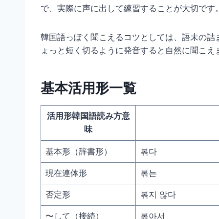
で、実際に声に出して練習することが大切です
韓国語っぽく聞こえるコツとしては、語末の詰
ょっと短く切るように発音すると自然に聞こえ
基本活用形一覧
活用形韓国語読み方意
味
基本形（辞書形）
볶다
現在連体形
볶는
否定形
볶지 않다
〜して（接続）
볶아서