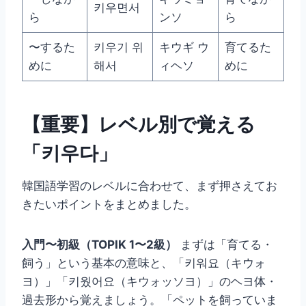
키우면서
ら
ンソ
ら
〜するた
키우기 위
キウギ ウ
育てるた
めに
해서
ィヘソ
めに
【重要】レベル別で覚える
「키우다」
韓国語学習のレベルに合わせて、まず押さえてお
きたいポイントをまとめました。
入門〜初級（TOPIK 1〜2級）
まずは「育てる・
飼う」という基本の意味と、「키워요（キウォ
ヨ）」「키웠어요（キウォッソヨ）」のヘヨ体・
過去形から覚えましょう。「ペットを飼っていま