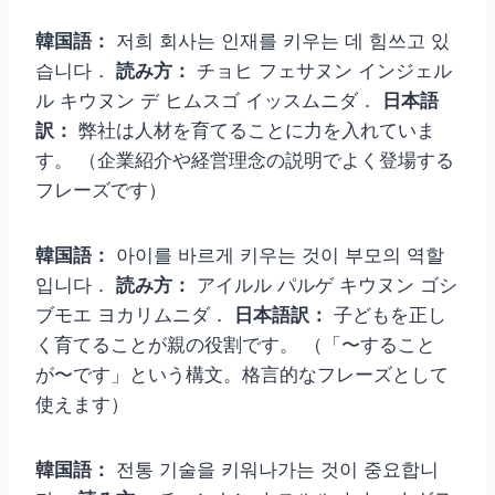
韓国語：
저희 회사는 인재를 키우는 데 힘쓰고 있
습니다．
読み方：
チョヒ フェサヌン インジェル
ル キウヌン デ ヒムスゴ イッスムニダ．
日本語
訳：
弊社は人材を育てることに力を入れていま
す。 （企業紹介や経営理念の説明でよく登場する
フレーズです）
韓国語：
아이를 바르게 키우는 것이 부모의 역할
입니다．
読み方：
アイルル パルゲ キウヌン ゴシ
ブモエ ヨカリムニダ．
日本語訳：
子どもを正し
く育てることが親の役割です。 （「〜すること
が〜です」という構文。格言的なフレーズとして
使えます）
韓国語：
전통 기술을 키워나가는 것이 중요합니