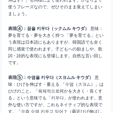
使うフレーズなので、ぜひそのまま覚えてしまい
ましょう。
表現④：꿈을 키우다（ックムル キウダ）
意味：
夢を育てる・夢を大きく持つ 「夢を育てる」とい
う表現は日本語にもありますが、韓国語でも全く
同じ感覚で使われます。子どもへの励ましや、歌
詞・詩的な表現にも登場します。自然な言い回し
です。
表現⑤：수염을 키우다（スヨムル キウダ）
意
味：ひげを伸ばす・蓄える 「수염（スヨム）」は
ひげのこと。「육체적으로何かを大きく・長くす
る」という意味でも「키우다」が使われます。意
外な使い方ですが、これもネイティブ的な表現で
す。「요즘 수염 키우고 있어？（最近ひげ伸ばし