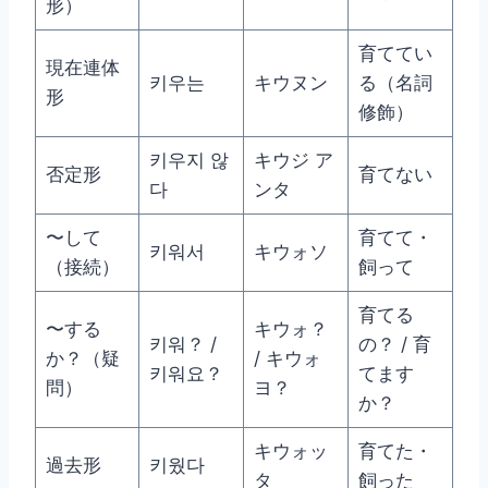
形）
育ててい
現在連体
키우는
キウヌン
る（名詞
形
修飾）
키우지 않
キウジ ア
否定形
育てない
다
ンタ
〜して
育てて・
키워서
キウォソ
（接続）
飼って
育てる
〜する
キウォ？
키워？ /
の？ / 育
か？（疑
/ キウォ
키워요？
てます
問）
ヨ？
か？
キウォッ
育てた・
過去形
키웠다
タ
飼った