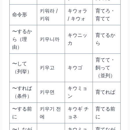
키워라 /
キウォラ
育てろ・
命令形
키워
/ キウォ
育てて
〜するか
キウニッ
育てるか
ら（理
키우니까
カ
ら
由）
育てて・
〜して
키우고
キウゴ
飼って
（列挙）
（並列）
〜すれば
キウミョ
키우면
育てれば
（条件）
ン
〜する前
키우기 전
キウギ チ
育てる前
に
에
ョネ
に
〜しなが
キウミョ
育てなが