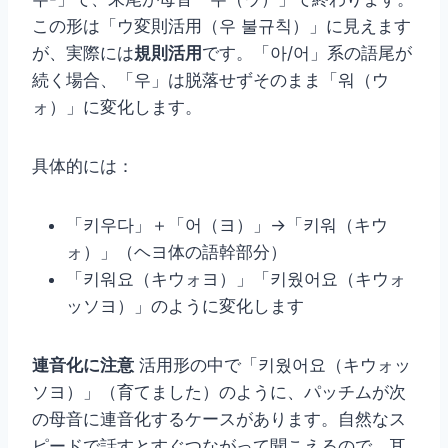
この形は「ウ変則活用（우 불규칙）」に見えます
が、実際には
規則活用
です。「아/어」系の語尾が
続く場合、「우」は脱落せずそのまま「워（ウ
ォ）」に変化します。
具体的には：
「키우다」＋「어（ヨ）」→「키워（キウ
ォ）」（ヘヨ体の語幹部分）
「키워요（キウォヨ）」「키웠어요（キウォ
ッソヨ）」のように変化します
連音化に注意
活用形の中で「키웠어요（キウォッ
ソヨ）」（育てました）のように、パッチムが次
の母音に連音化するケースがあります。自然なス
ピードで話すとすぐつながって聞こえるので、耳