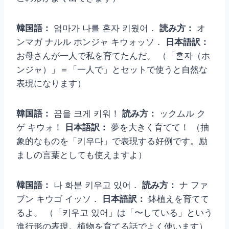
韓国語：
엄마가 나를 혼자 키웠어．
読み方：
オ
ンマガ ナルル ホンジャ キウォッソ．
日本語訳：
お母さんが一人で私を育てたんだ。 （「혼자（ホ
ンジャ）」＝「一人で」とセットで使うと自然な
表現になります）
韓国語：
꿈을 크게 키워！
読み方：
ックムル ク
ゲ キウォ！
日本語訳：
夢を大きく育てて！ （抽
象的なものを「키우다」で表現する好例です。励
ましの言葉としても使えますよ）
韓国語：
나 화분 키우고 있어．
読み方：
ナ ファ
ブン キウゴ イッソ．
日本語訳：
鉢植えを育てて
るよ。 （「키우고 있어」は「〜している」という
進行形の表現。植物を育てる話でよく使います）