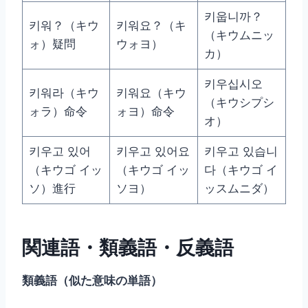
키웁니까？
키워？（キウ
키워요？（キ
（キウムニッ
ォ）疑問
ウォヨ）
カ）
키우십시오
키워라（キウ
키워요（キウ
（キウシプシ
ォラ）命令
ォヨ）命令
オ）
키우고 있어
키우고 있어요
키우고 있습니
（キウゴ イッ
（キウゴ イッ
다（キウゴ イ
ソ）進行
ソヨ）
ッスムニダ）
関連語・類義語・反義語
類義語（似た意味の単語）