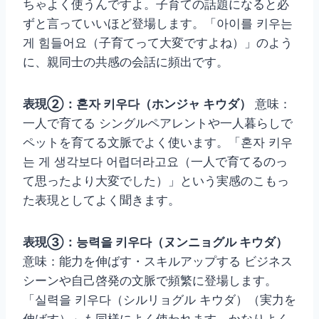
ちゃよく使うんですよ。子育ての話題になると必
ずと言っていいほど登場します。「아이를 키우는
게 힘들어요（子育てって大変ですよね）」のよう
に、親同士の共感の会話に頻出です。
表現②：혼자 키우다（ホンジャ キウダ）
意味：
一人で育てる シングルペアレントや一人暮らしで
ペットを育てる文脈でよく使います。「혼자 키우
는 게 생각보다 어렵더라고요（一人で育てるのっ
て思ったより大変でした）」という実感のこもっ
た表現としてよく聞きます。
表現③：능력을 키우다（ヌンニョグル キウダ）
意味：能力を伸ばす・スキルアップする ビジネス
シーンや自己啓発の文脈で頻繁に登場します。
「실력을 키우다（シルリョグル キウダ）（実力を
伸ばす）」も同様によく使われます。かなりよく