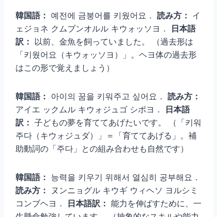
韓国語：
예전에 금붕어를 키웠어요．
読み方：
イ
ェジョネ クムブンオルル キウォッソヨ．
日本語
訳：
以前、金魚を飼っていました。 （過去形は
「키웠어요（キウォッソヨ）」。ヘヨ体の過去形
はこの形で覚えましょう）
韓国語：
아이의 꿈을 키워주고 싶어요．
読み方：
アイエ ックムル キウォジュゴ シポヨ．
日本語
訳：
子どもの夢を育ててあげたいです。 （「키워
주다（キウォジュダ）」＝「育ててあげる」。補
助動詞の「주다」との組み合わせも自然です）
韓国語：
능력을 키우기 위해서 열심히 공부해요．
読み方：
ヌンニョグル キウギ ウィヘソ ヨルシミ
コンブヘヨ．
日本語訳：
能力を伸ばすために、一
生懸命勉強しています。 （抽象的なスキルや能力