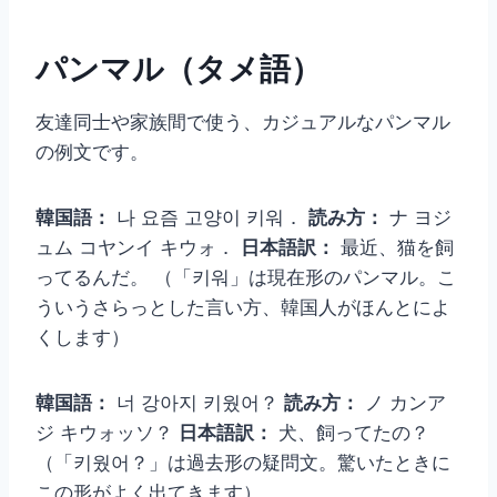
パンマル（タメ語）
友達同士や家族間で使う、カジュアルなパンマル
の例文です。
韓国語：
나 요즘 고양이 키워．
読み方：
ナ ヨジ
ュム コヤンイ キウォ．
日本語訳：
最近、猫を飼
ってるんだ。 （「키워」は現在形のパンマル。こ
ういうさらっとした言い方、韓国人がほんとによ
くします）
韓国語：
너 강아지 키웠어？
読み方：
ノ カンア
ジ キウォッソ？
日本語訳：
犬、飼ってたの？
（「키웠어？」は過去形の疑問文。驚いたときに
この形がよく出てきます）