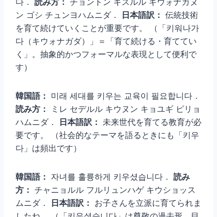
다．
読み方：
チョントン キスルル キウォナガヌ
ン ゴシ チュンヨハムニダ．
日本語訳：
伝統技術
を育て続けていくことが重要です。 （「키워나가
다（キウォナガダ）」＝「育て続ける・育ててい
く」。抽象的かつフォーマルな表現として便利で
す）
韓国語：
미래 세대를 키우는 교육이 필요합니다．
読み方：
ミレ セデルル キウヌン キョユギ ピリョ
ハムニダ．
日本語訳：
未来世代を育てる教育が必
要です。 （社会的なテーマを語るときにも「키우
다」は頻出です）
韓国語：
자녀를 훌륭하게 키우셨습니다．
読み
方：
チャニョルル フルリュンハゲ キウショッス
ムニダ．
日本語訳：
お子さんを立派に育てられま
したね。 （「키우셨습니다」は尊敬の過去形。目