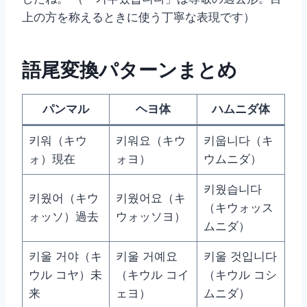
上の方を称えるときに使う丁寧な表現です）
語尾変換パターンまとめ
パンマル
ヘヨ体
ハムニダ体
키워（キウ
키워요（キウ
키웁니다（キ
ォ）現在
ォヨ）
ウムニダ）
키웠습니다
키웠어（キウ
키웠어요（キ
（キウォッス
ォッソ）過去
ウォッソヨ）
ムニダ）
키울 거야（キ
키울 거예요
키울 것입니다
ウル コヤ）未
（キウル コイ
（キウル コシ
来
ェヨ）
ムニダ）