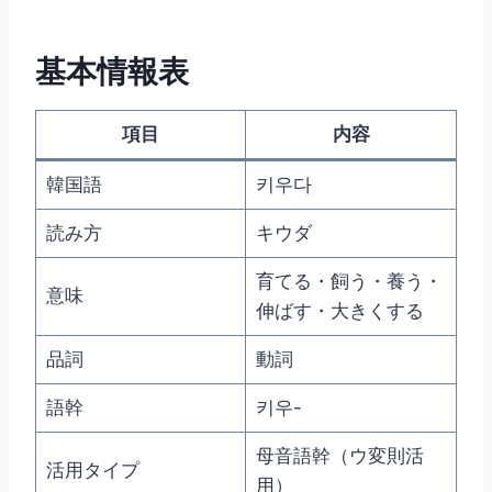
基本情報表
項目
内容
韓国語
키우다
読み方
キウダ
育てる・飼う・養う・
意味
伸ばす・大きくする
品詞
動詞
語幹
키우-
母音語幹（ウ変則活
活用タイプ
用）