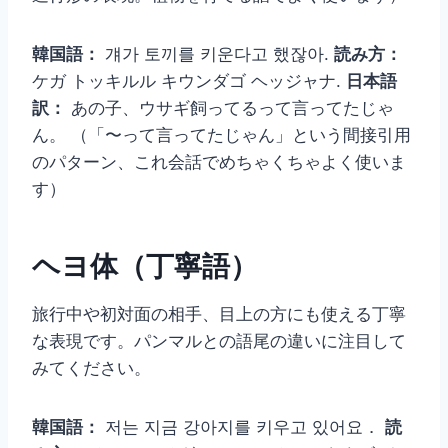
韓国語：
걔가 토끼를 키운다고 했잖아.
読み方：
ケガ トッキルル キウンダゴ ヘッジャナ.
日本語
訳：
あの子、ウサギ飼ってるって言ってたじゃ
ん。 （「〜って言ってたじゃん」という間接引用
のパターン、これ会話でめちゃくちゃよく使いま
す）
ヘヨ体（丁寧語）
旅行中や初対面の相手、目上の方にも使える丁寧
な表現です。パンマルとの語尾の違いに注目して
みてください。
韓国語：
저는 지금 강아지를 키우고 있어요．
読