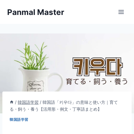
内
Panmal Master
容
を
ス
キ
ッ
プ
/
韓国語学習
/
韓国語「키우다」の意味と使い方｜育て
る・飼う・養う【活用形・例文・丁寧語まとめ】
韓国語学習