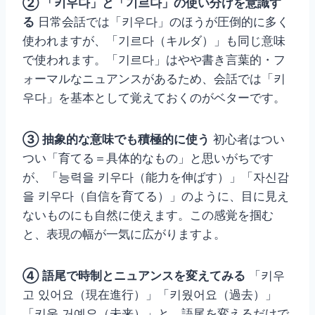
② 「키우다」と「기르다」の使い分けを意識す
る
日常会話では「키우다」のほうが圧倒的に多く
使われますが、「기르다（キルダ）」も同じ意味
で使われます。「기르다」はやや書き言葉的・フ
ォーマルなニュアンスがあるため、会話では「키
우다」を基本として覚えておくのがベターです。
③ 抽象的な意味でも積極的に使う
初心者はつい
つい「育てる＝具体的なもの」と思いがちです
が、「능력을 키우다（能力を伸ばす）」「자신감
을 키우다（自信を育てる）」のように、目に見え
ないものにも自然に使えます。この感覚を掴む
と、表現の幅が一気に広がりますよ。
④ 語尾で時制とニュアンスを変えてみる
「키우
고 있어요（現在進行）」「키웠어요（過去）」
「키울 거예요（未来）」と、語尾を変えるだけで