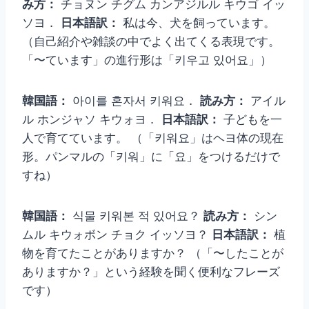
み方：
チョヌン チグム カンアジルル キウゴ イッ
ソヨ．
日本語訳：
私は今、犬を飼っています。
（自己紹介や雑談の中でよく出てくる表現です。
「〜ています」の進行形は「키우고 있어요」）
韓国語：
아이를 혼자서 키워요．
読み方：
アイル
ル ホンジャソ キウォヨ．
日本語訳：
子どもを一
人で育てています。 （「키워요」はヘヨ体の現在
形。パンマルの「키워」に「요」をつけるだけで
すね）
韓国語：
식물 키워본 적 있어요？
読み方：
シン
ムル キウォボン チョク イッソヨ？
日本語訳：
植
物を育てたことがありますか？ （「〜したことが
ありますか？」という経験を聞く便利なフレーズ
です）