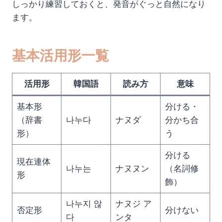
しっかり練習しておくと、発音がぐっと自然になり
ます。
基本活用形一覧
活用形
韓国語
読み方
意味
基本形
分ける・
（辞書
나누다
ナヌダ
分かち合
形）
う
分ける
現在連体
나누는
ナヌヌン
（名詞修
形
飾）
나누지 않
ナヌジ ア
否定形
分けない
다
ンタ