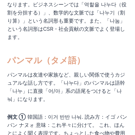
なります。ビジネスシーンでは「역할을 나누다（役
割を分担する）」、数学的な文脈では「나누기（割
り算）」という名詞形も重要です。また、「나눔」
という名詞形はCSR・社会貢献の文脈でよく登場し
ます。
パンマル（タメ語）
パンマルは友達や家族など、親しい関係で使うカジ
ュアルな話し方です。「나누다」のパンマルは語幹
「나누」に直接「어/아」系の語尾をつけると「나
눠」になります。
例文 ①
韓国語：이거 반반 나눠. 読み方：イゴ パン
バン ナヌォ 意味：これ半々に分けて。 これ、ほん
とによく聞く表現です。ちょっとした食べ物や費用