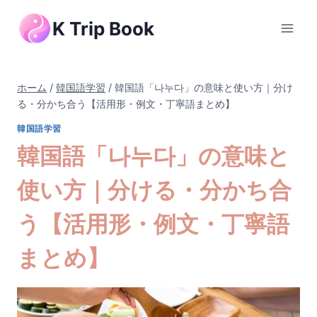
内
K Trip Book
容
を
ス
キ
ホーム
/
韓国語学習
/
韓国語「나누다」の意味と使い方｜分け
ッ
る・分かち合う【活用形・例文・丁寧語まとめ】
プ
韓国語学習
韓国語「나누다」の意味と
使い方｜分ける・分かち合
う【活用形・例文・丁寧語
まとめ】