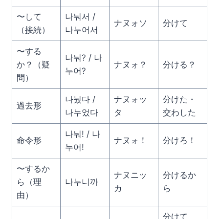
〜して
나눠서 /
ナヌォソ
分けて
（接続）
나누어서
〜する
나눠? / 나
か？（疑
ナヌォ？
分ける？
누어?
問）
나눴다 /
ナヌォッ
分けた・
過去形
나누었다
タ
交わした
나눠! / 나
命令形
ナヌォ！
分けろ！
누어!
〜するか
ナヌニッ
分けるか
ら（理
나누니까
カ
ら
由）
分けて