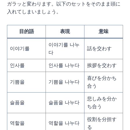
ガラッと変わります。以下のセットをそのまま頭に
入れてしまいましょう。
目的語
表現
意味
이야기를 나누
이야기를
話を交わす
다
인사를
인사를 나누다
挨拶を交わす
喜びを分かち
기쁨을
기쁨을 나누다
合う
悲しみを分か
슬픔을
슬픔을 나누다
ち合う
役割を分担す
역할을
역할을 나누다
る