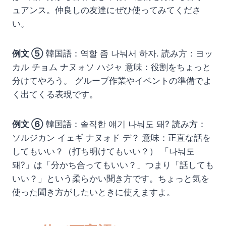
ュアンス。仲良しの友達にぜひ使ってみてくださ
い。
例文 ⑤
韓国語：역할 좀 나눠서 하자. 読み方：ヨッ
カル チョム ナヌォソ ハジャ 意味：役割をちょっと
分けてやろう。 グループ作業やイベントの準備でよ
く出てくる表現です。
例文 ⑥
韓国語：솔직한 얘기 나눠도 돼? 読み方：
ソルジカン イェギ ナヌォド デ？ 意味：正直な話を
してもいい？（打ち明けてもいい？） 「나눠도
돼?」は「分かち合ってもいい？」つまり「話しても
いい？」という柔らかい聞き方です。ちょっと気を
使った聞き方がしたいときに使えますよ。