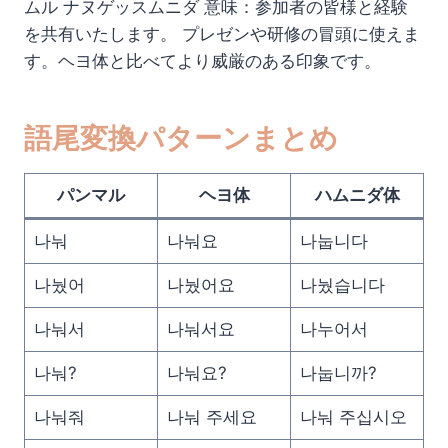
ムル ナヌゲッスムニダ 意味：参加者の皆様と経験
を共有いたします。 プレゼンや研修の冒頭に使えま
す。ヘヨ体と比べてより威厳のある印象です。
語尾変換パターンまとめ
パンマル
ヘヨ体
ハムニダ体
나눠
나눠요
나눕니다
나눴어
나눴어요
나눴습니다
나눠서
나눠서요
나누어서
나눠?
나눠요?
나눕니까?
나눠줘
나눠 주세요
나눠 주십시오