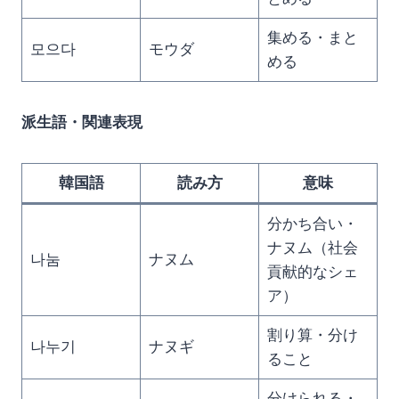
集める・まと
모으다
モウダ
める
派生語・関連表現
韓国語
読み方
意味
分かち合い・
ナヌム（社会
나눔
ナヌム
貢献的なシェ
ア）
割り算・分け
나누기
ナヌギ
ること
分けられる・