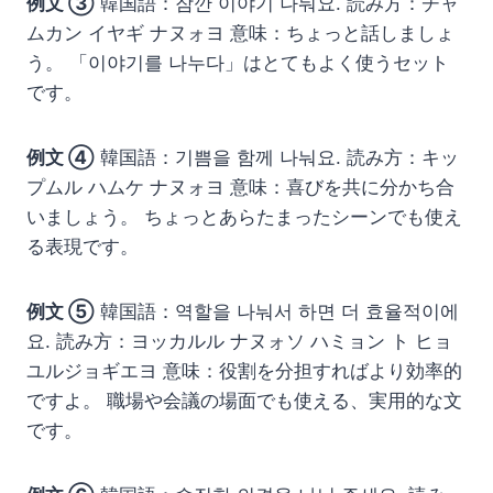
例文 ③
韓国語：잠깐 이야기 나눠요. 読み方：チャ
ムカン イヤギ ナヌォヨ 意味：ちょっと話しましょ
う。 「이야기를 나누다」はとてもよく使うセット
です。
例文 ④
韓国語：기쁨을 함께 나눠요. 読み方：キッ
プムル ハムケ ナヌォヨ 意味：喜びを共に分かち合
いましょう。 ちょっとあらたまったシーンでも使え
る表現です。
例文 ⑤
韓国語：역할을 나눠서 하면 더 효율적이에
요. 読み方：ヨッカルル ナヌォソ ハミョン ト ヒョ
ユルジョギエヨ 意味：役割を分担すればより効率的
ですよ。 職場や会議の場面でも使える、実用的な文
です。