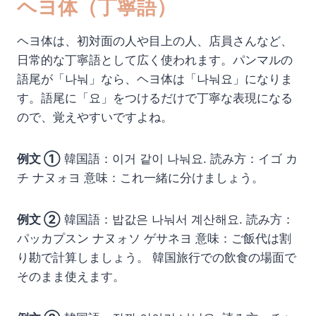
ヘヨ体（丁寧語）
ヘヨ体は、初対面の人や目上の人、店員さんなど、
日常的な丁寧語として広く使われます。パンマルの
語尾が「나눠」なら、ヘヨ体は「나눠요」になりま
す。語尾に「요」をつけるだけで丁寧な表現になる
ので、覚えやすいですよね。
例文 ①
韓国語：이거 같이 나눠요. 読み方：イゴ カ
チ ナヌォヨ 意味：これ一緒に分けましょう。
例文 ②
韓国語：밥값은 나눠서 계산해요. 読み方：
パッカプスン ナヌォソ ゲサネヨ 意味：ご飯代は割
り勘で計算しましょう。 韓国旅行での飲食の場面で
そのまま使えます。