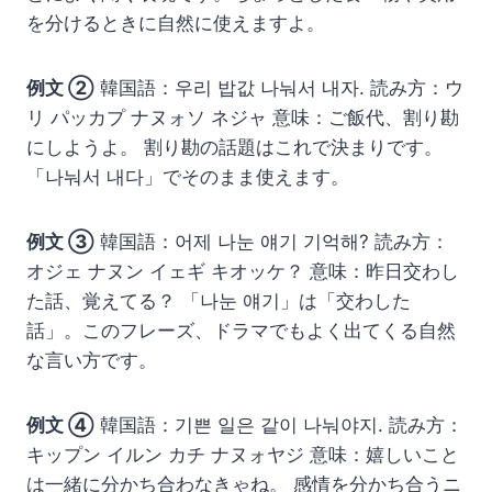
を分けるときに自然に使えますよ。
例文 ②
韓国語：우리 밥값 나눠서 내자. 読み方：ウ
リ パッカプ ナヌォソ ネジャ 意味：ご飯代、割り勘
にしようよ。 割り勘の話題はこれで決まりです。
「나눠서 내다」でそのまま使えます。
例文 ③
韓国語：어제 나눈 얘기 기억해? 読み方：
オジェ ナヌン イェギ キオッケ？ 意味：昨日交わし
た話、覚えてる？ 「나눈 얘기」は「交わした
話」。このフレーズ、ドラマでもよく出てくる自然
な言い方です。
例文 ④
韓国語：기쁜 일은 같이 나눠야지. 読み方：
キップン イルン カチ ナヌォヤジ 意味：嬉しいこと
は一緒に分かち合わなきゃね。 感情を分かち合うニ