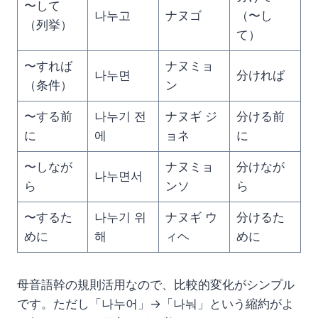
〜して
나누고
ナヌゴ
（〜し
（列挙）
て）
〜すれば
ナヌミョ
나누면
分ければ
（条件）
ン
〜する前
나누기 전
ナヌギ ジ
分ける前
に
에
ョネ
に
〜しなが
ナヌミョ
分けなが
나누면서
ら
ンソ
ら
〜するた
나누기 위
ナヌギ ウ
分けるた
めに
해
ィヘ
めに
母音語幹の規則活用なので、比較的変化がシンプル
です。ただし「나누어」→「나눠」という縮約がよ