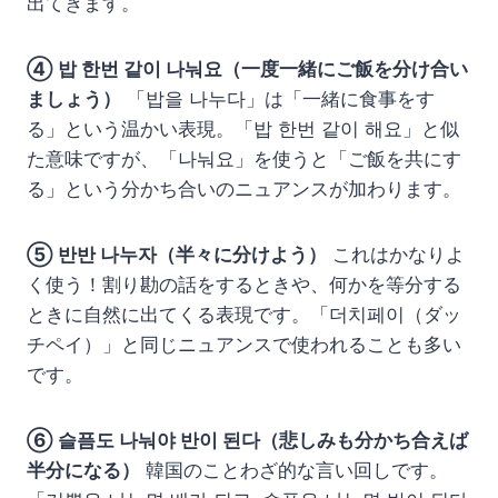
出てきます。
④ 밥 한번 같이 나눠요（一度一緒にご飯を分け合い
ましょう）
「밥을 나누다」は「一緒に食事をす
る」という温かい表現。「밥 한번 같이 해요」と似
た意味ですが、「나눠요」を使うと「ご飯を共にす
る」という分かち合いのニュアンスが加わります。
⑤ 반반 나누자（半々に分けよう）
これはかなりよ
く使う！割り勘の話をするときや、何かを等分する
ときに自然に出てくる表現です。「더치페이（ダッ
チペイ）」と同じニュアンスで使われることも多い
です。
⑥ 슬픔도 나눠야 반이 된다（悲しみも分かち合えば
半分になる）
韓国のことわざ的な言い回しです。