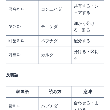
共有する・シ
공유하다
コンユハダ
ェアする
細かく分け
쪼개다
チョゲダ
る・割る
배분하다
ペブナダ
配分する
分ける・区切
가르다
カルダ
る
反義語
韓国語
読み方
意味
合わせる・ま
합치다
ハプチダ
とめる