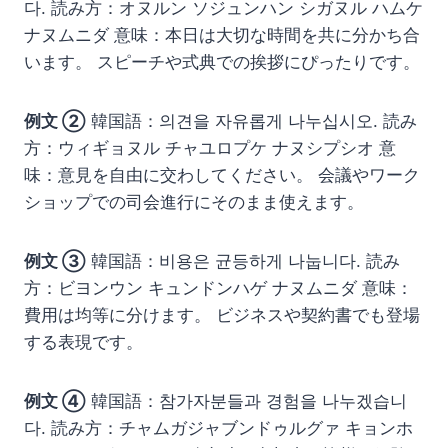
다. 読み方：オヌルン ソジュンハン シガヌル ハムケ
ナヌムニダ 意味：本日は大切な時間を共に分かち合
います。 スピーチや式典での挨拶にぴったりです。
例文 ②
韓国語：의견을 자유롭게 나누십시오. 読み
方：ウィギョヌル チャユロプケ ナヌシプシオ 意
味：意見を自由に交わしてください。 会議やワーク
ショップでの司会進行にそのまま使えます。
例文 ③
韓国語：비용은 균등하게 나눕니다. 読み
方：ビヨンウン キュンドンハゲ ナヌムニダ 意味：
費用は均等に分けます。 ビジネスや契約書でも登場
する表現です。
例文 ④
韓国語：참가자분들과 경험을 나누겠습니
다. 読み方：チャムガジャブンドゥルグァ キョンホ