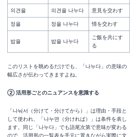
의견을
의견을 나누다
意見を交わす
정을
정을 나누다
情を交わす
ご飯を共にす
밥을
밥을 나누다
る
このリストを眺めるだけでも、「나누다」の意味の
幅広さが伝わってきますよね。
② 活用形ごとのニュアンスを意識する
「나눠서（分けて・分けてから）」は理由・手段と
して使われ、「나누면（分ければ）」は条件を表し
ます。同じ「나누다」でも語尾次第で意味が変わる
ので、活用形の一覧表を手元に置きながら実際に文