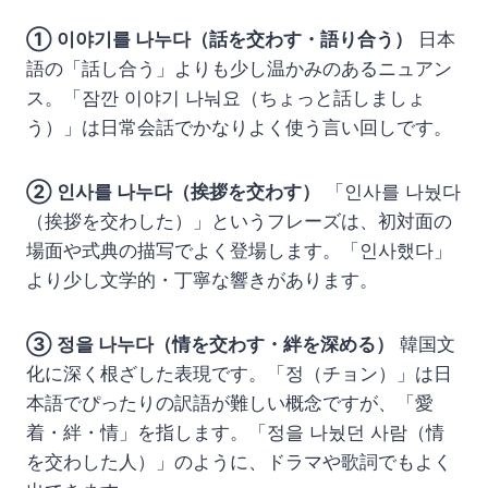
① 이야기를 나누다（話を交わす・語り合う）
日本
語の「話し合う」よりも少し温かみのあるニュアン
ス。「잠깐 이야기 나눠요（ちょっと話しましょ
う）」は日常会話でかなりよく使う言い回しです。
② 인사를 나누다（挨拶を交わす）
「인사를 나눴다
（挨拶を交わした）」というフレーズは、初対面の
場面や式典の描写でよく登場します。「인사했다」
より少し文学的・丁寧な響きがあります。
③ 정을 나누다（情を交わす・絆を深める）
韓国文
化に深く根ざした表現です。「정（チョン）」は日
本語でぴったりの訳語が難しい概念ですが、「愛
着・絆・情」を指します。「정을 나눴던 사람（情
を交わした人）」のように、ドラマや歌詞でもよく