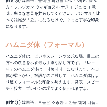
例文 ⑥
韓国語：솔직한 의견을 나눠 주세요. 読み
方：ソルジカン ウィギョヌル ナヌォ ジュセヨ 意
味：率直な意見を共有してください。 パンマルと比
べて語尾が「요」になるだけで、ぐっと丁寧な印象
になります。
ハムニダ体（フォーマル）
ハムニダ体は、ビジネスシーンや公式な場、目上の
方への敬意を示す最も丁寧な話し方です。「나누
다」のハムニダ体は「나눕니다」になります。ヘヨ
体が柔らかい丁寧語なのに対して、ハムニダ体はよ
り硬くフォーマルな印象を与えます。発表・スピー
チ・接客・プレゼンの場でよく使われますよ。
例文 ①
韓国語：오늘은 소중한 시간을 함께 나눕니