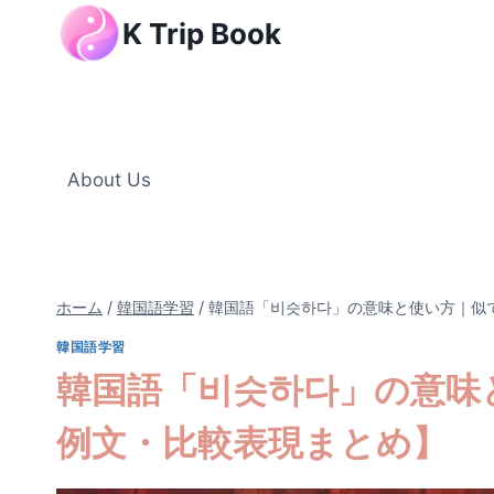
内
K Trip Book
容
を
ス
キ
ッ
About Us
プ
ホーム
/
韓国語学習
/
韓国語「비슷하다」の意味と使い方｜似
韓国語学習
韓国語「비슷하다」の意味
例文・比較表現まとめ】