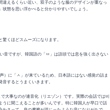
間違えるくらい近い、双子のような服のデザインが重なっ
」状態を思い浮かべると分かりやすいでしょう。
と驚くほどスムーズになります。
近い音ですが、韓国語の「ㅂ」は語頭では息を強く出さない
終声）に「ㅅ」が来ているため、日本語にはない感覚の詰ま
発音するとうまくいきます。
こで大事なのが連音化（リエゾン）です。実際の会話では비
ように聞こえることが多いんです。特に韓国人が早口で話
合わさって、息の摩擦が混じったような音になりがちで