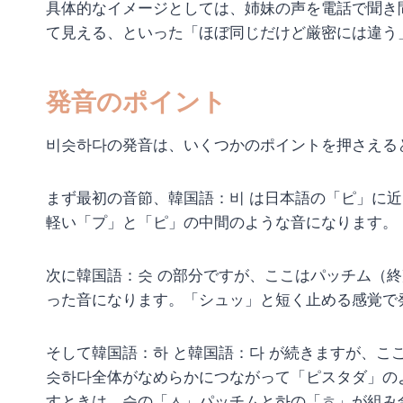
具体的なイメージとしては、姉妹の声を電話で聞き
て見える、といった「ほぼ同じだけど厳密には違う
発音のポイント
비슷하다の発音は、いくつかのポイントを押さえる
まず最初の音節、韓国語：비 は日本語の「ピ」に
軽い「プ」と「ピ」の中間のような音になります。
次に韓国語：슷 の部分ですが、ここはパッチム（
った音になります。「シュッ」と短く止める感覚で
そして韓国語：하 と韓国語：다 が続きますが、こ
슷하다全体がなめらかにつながって「ピスタダ」の
すときは、슷の「ㅅ」パッチムと하の「ㅎ」が組み