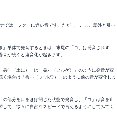
カナでは「フク」に近い音です。ただし、ここ、意外と引っ
흙」単体で発音するときは、末尾の「ㄱ」は発音されず
母音が続くと連音化が起きます。
「흙에（土に）」は「흘게（フルゲ）」のように発音が変
続く場合は「흑과（フッkワ）」のように前の音が変化しま
」の部分を口をほぼ閉じた状態で発音し、「ㄱ」は音を止
習して、徐々に自然なスピードで言えるようにしてみてく