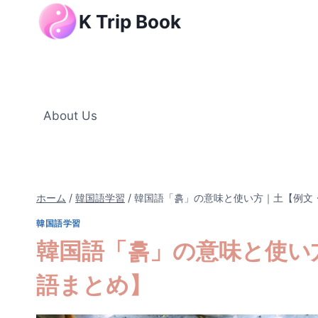
内
K Trip Book
容
を
ス
キ
ッ
About Us
プ
ホーム
/
韓国語学習
/
韓国語「흙」の意味と使い方｜土【例文
韓国語学習
韓国語「흙」の意味と使い
語まとめ】