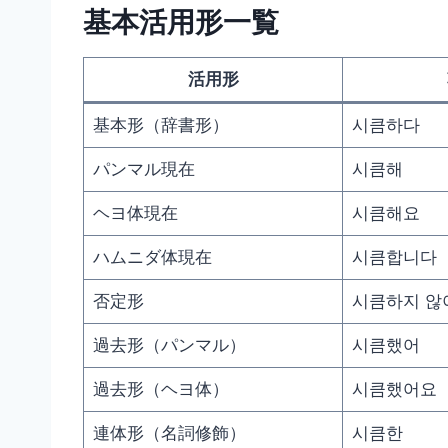
基本活用形一覧
活用形
基本形（辞書形）
시큼하다
パンマル現在
시큼해
ヘヨ体現在
시큼해요
ハムニダ体現在
시큼합니다
否定形
시큼하지 않
過去形（パンマル）
시큼했어
過去形（ヘヨ体）
시큼했어요
連体形（名詞修飾）
시큼한