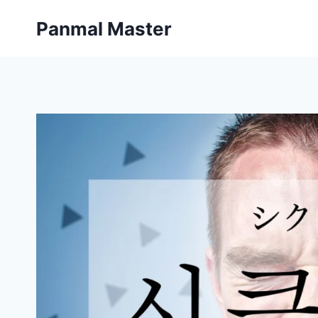
内
Panmal Master
容
を
ス
キ
ッ
プ