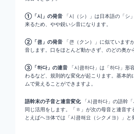
①「시」の発音
「시（シ）」は日本語の「シ
来るため、やや鋭いシ音になります。
②「큼」の発音
「큰（クン）」に似ています
音します。口をほとんど動かさず、のどの奥か
③「하다」の連音
「시큼하다」は「하다」形
わるなど、規則的な変化が起こります。基本的
ムで覚えることができますよ。
語幹末の子音と連音変化
「시큼하다」の語幹「
同じ活用をします。「ㅎ」が次の母音と連音す
とえばヘヨ体では「시큼해요（シクメヨ）」と