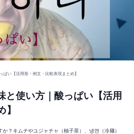
っぱい【活用形・例文・比較表現まとめ】
味と使い方｜酸っぱい【活用
め】
すか？キムチやユジャチャ（柚子茶）、냉면（冷麺）