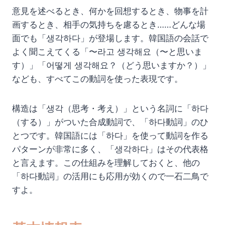
意見を述べるとき、何かを回想するとき、物事を計
画するとき、相手の気持ちを慮るとき……どんな場
面でも「생각하다」が登場します。韓国語の会話で
よく聞こえてくる「〜라고 생각해요（〜と思いま
す）」「어떻게 생각해요？（どう思いますか？）」
なども、すべてこの動詞を使った表現です。
構造は「생각（思考・考え）」という名詞に「하다
（する）」がついた合成動詞で、「하다動詞」のひ
とつです。韓国語には「하다」を使って動詞を作る
パターンが非常に多く、「생각하다」はその代表格
と言えます。この仕組みを理解しておくと、他の
「하다動詞」の活用にも応用が効くので一石二鳥で
すよ。