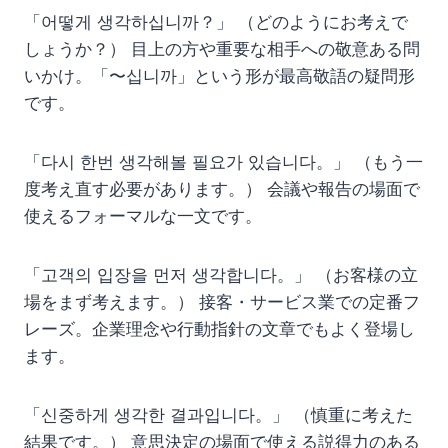
「어떻게 생각하십니까？」 （どのようにお考えで
しょうか？） 目上の方や重要な相手への敬意ある問
いかけ。「〜십니까」という形が最高敬語の疑問形
です。
「다시 한번 생각해볼 필요가 있습니다。」 （もう一
度考え直す必要があります。） 会議や報告の場面で
使えるフォーマルな一文です。
「고객의 입장을 먼저 생각합니다。」 （お客様の立
場をまず考えます。） 接客・サービス業での定番フ
レーズ。企業理念や行動指針の文章でもよく登場し
ます。
「신중하게 생각한 결과입니다。」 （慎重に考えた
結果です。） 意思決定の場面で使える説得力のある