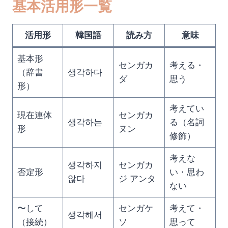
基本活用形一覧
活用形
韓国語
読み方
意味
基本形
センガカ
考える・
（辞書
생각하다
ダ
思う
形）
考えてい
現在連体
センガカ
생각하는
る（名詞
形
ヌン
修飾）
考えな
생각하지
センガカ
否定形
い・思わ
않다
ジ アンタ
ない
〜して
センガケ
考えて・
생각해서
（接続）
ソ
思って