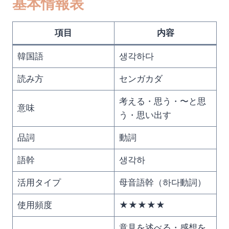
基本情報表
項目
内容
韓国語
생각하다
読み方
センガカダ
考える・思う・〜と思
意味
う・思い出す
品詞
動詞
語幹
생각하
活用タイプ
母音語幹（하다動詞）
使用頻度
★★★★★
意見を述べる・感想を