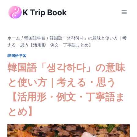
内
K Trip Book
容
を
ス
キ
ホーム
/
韓国語学習
/
韓国語「생각하다」の意味と使い方｜考
ッ
える・思う【活用形・例文・丁寧語まとめ】
プ
韓国語学習
韓国語「생각하다」の意味
と使い方｜考える・思う
【活用形・例文・丁寧語ま
とめ】