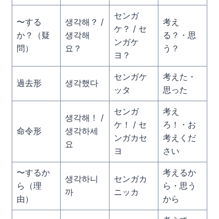
センガ
〜する
생각해？ /
考え
ケ？ / セ
か？（疑
생각해
る？・思
ンガケ
問）
요？
う？
ヨ？
センガケ
考えた・
過去形
생각했다
ッタ
思った
センガ
考え
생각해！ /
ケ！ / セ
ろ！・お
命令形
생각하세
ンガカセ
考えくだ
요
ヨ
さい
〜するか
考えるか
생각하니
センガカ
ら（理
ら・思う
까
ニッカ
由）
から