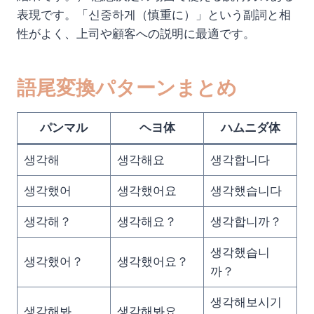
表現です。「신중하게（慎重に）」という副詞と相
性がよく、上司や顧客への説明に最適です。
語尾変換パターンまとめ
パンマル
ヘヨ体
ハムニダ体
생각해
생각해요
생각합니다
생각했어
생각했어요
생각했습니다
생각해？
생각해요？
생각합니까？
생각했습니
생각했어？
생각했어요？
까？
생각해보시기
생각해봐
생각해봐요