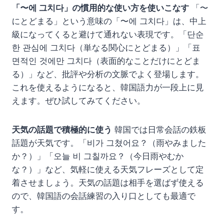
「〜에 그치다」の慣用的な使い方を使いこなす
「〜
にとどまる」という意味の「〜에 그치다」は、中上
級になってくると避けて通れない表現です。「단순
한 관심에 그치다（単なる関心にとどまる）」「표
면적인 것에만 그치다（表面的なことだけにとどま
る）」など、批評や分析の文脈でよく登場します。
これを使えるようになると、韓国語力が一段上に見
えます。ぜひ試してみてください。
天気の話題で積極的に使う
韓国では日常会話の鉄板
話題が天気です。「비가 그쳤어요？（雨やみました
か？）」「오늘 비 그칠까요？（今日雨やむか
な？）」など、気軽に使える天気フレーズとして定
着させましょう。天気の話題は相手を選ばず使える
ので、韓国語の会話練習の入り口としても最適で
す。