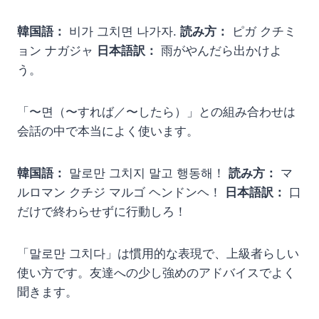
韓国語：
비가 그치면 나가자.
読み方：
ピガ クチミ
ョン ナガジャ
日本語訳：
雨がやんだら出かけよ
う。
「〜면（〜すれば／〜したら）」との組み合わせは
会話の中で本当によく使います。
韓国語：
말로만 그치지 말고 행동해！
読み方：
マ
ルロマン クチジ マルゴ ヘンドンヘ！
日本語訳：
口
だけで終わらせずに行動しろ！
「말로만 그치다」は慣用的な表現で、上級者らしい
使い方です。友達への少し強めのアドバイスでよく
聞きます。