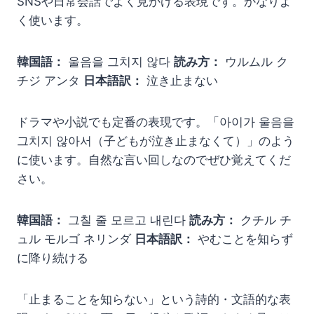
SNSや日常会話でよく見かける表現です。かなりよ
く使います。
韓国語：
울음을 그치지 않다
読み方：
ウルムル ク
チジ アンタ
日本語訳：
泣き止まない
ドラマや小説でも定番の表現です。「아이가 울음을
그치지 않아서（子どもが泣き止まなくて）」のよう
に使います。自然な言い回しなのでぜひ覚えてくだ
さい。
韓国語：
그칠 줄 모르고 내린다
読み方：
クチル チ
ュル モルゴ ネリンダ
日本語訳：
やむことを知らず
に降り続ける
「止まることを知らない」という詩的・文語的な表