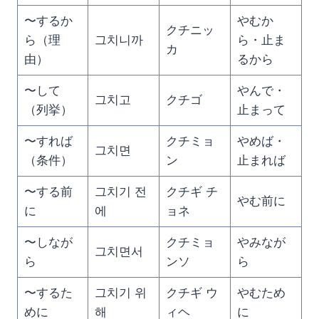
〜するか
やむか
クチニッ
ら（理
그치니까
ら・止ま
カ
由）
るから
〜して
やんで・
그치고
クチゴ
（列挙）
止まって
〜すれば
クチミョ
やめば・
그치면
（条件）
ン
止まれば
〜する前
그치기 전
クチギ チ
やむ前に
に
에
ョネ
〜しなが
クチミョ
やみなが
그치면서
ら
ンソ
ら
〜するた
그치기 위
クチギ ウ
やむため
めに
해
ィヘ
に