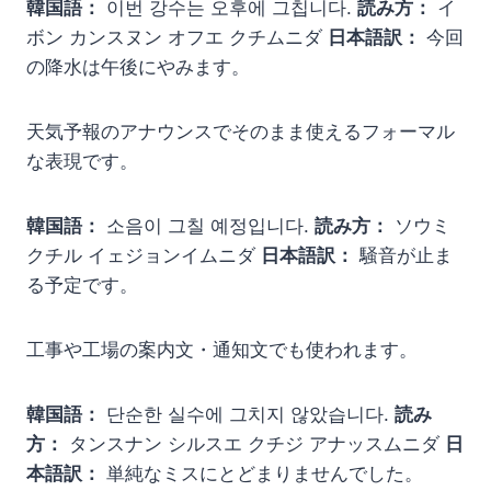
韓国語：
이번 강수는 오후에 그칩니다.
読み方：
イ
ボン カンスヌン オフエ クチムニダ
日本語訳：
今回
の降水は午後にやみます。
天気予報のアナウンスでそのまま使えるフォーマル
な表現です。
韓国語：
소음이 그칠 예정입니다.
読み方：
ソウミ
クチル イェジョンイムニダ
日本語訳：
騒音が止ま
る予定です。
工事や工場の案内文・通知文でも使われます。
韓国語：
단순한 실수에 그치지 않았습니다.
読み
方：
タンスナン シルスエ クチジ アナッスムニダ
日
本語訳：
単純なミスにとどまりませんでした。