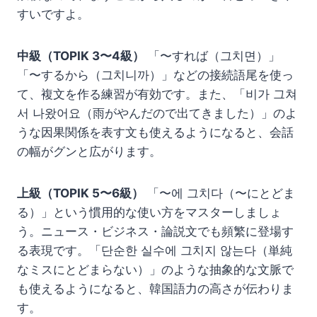
すいですよ。
中級（TOPIK 3〜4級）
「〜すれば（그치면）」
「〜するから（그치니까）」などの接続語尾を使っ
て、複文を作る練習が有効です。また、「비가 그쳐
서 나왔어요（雨がやんだので出てきました）」のよ
うな因果関係を表す文も使えるようになると、会話
の幅がグンと広がります。
上級（TOPIK 5〜6級）
「〜에 그치다（〜にとどま
る）」という慣用的な使い方をマスターしましょ
う。ニュース・ビジネス・論説文でも頻繁に登場す
る表現です。「단순한 실수에 그치지 않는다（単純
なミスにとどまらない）」のような抽象的な文脈で
も使えるようになると、韓国語力の高さが伝わりま
す。