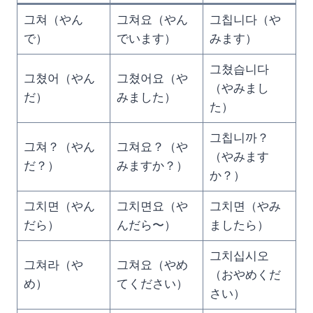
그쳐（やん
그쳐요（やん
그칩니다（や
で）
でいます）
みます）
그쳤습니다
그쳤어（やん
그쳤어요（や
（やみまし
だ）
みました）
た）
그칩니까？
그쳐？（やん
그쳐요？（や
（やみます
だ？）
みますか？）
か？）
그치면（やん
그치면요（や
그치면（やみ
だら）
んだら〜）
ましたら）
그치십시오
그쳐라（や
그쳐요（やめ
（おやめくだ
め）
てください）
さい）