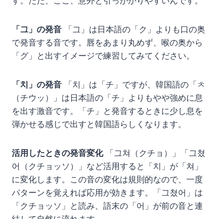
す。ただ、ここ、意外と引っかかりやすいんです。
「그」の発音
「그」は日本語の「ク」よりも口の奥
で発音する音です。唇をあまり丸めず、喉の奥から
「グ」と出すイメージで練習してみてください。
「치」の発音
「치」は「チ」ですが、韓国語の「ㅊ
（チウッ）」は日本語の「チ」よりもやや強めに息
を出す激音です。「チ」と発音するときに少し息を
弾かせる感じで出すと韓国語らしくなります。
活用したときの発音変化
「그쳐（クチョ）」「그쳤
어（クチョッソ）」など活用すると「치」が「쳐」
に変化します。この音の変化は規則的なので、一度
パターンを覚えれば応用が効きます。「그쳤어」は
「クチョッソ」と読み、語末の「어」が前の音と連