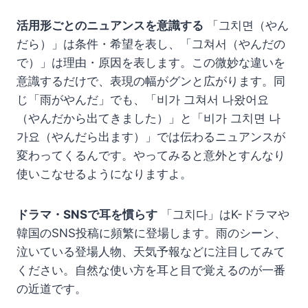
活用形ごとのニュアンスを意識する
「그치면（やん
だら）」は条件・希望を表し、「그쳐서（やんだの
で）」は理由・原因を表します。この微妙な違いを
意識するだけで、表現の幅がグンと広がります。同
じ「雨がやんだ」でも、「비가 그쳐서 나왔어요
（やんだから出てきました）」と「비가 그치면 나
가요（やんだら出ます）」では伝わるニュアンスが
変わってくるんです。やってみると意外とすんなり
使いこなせるようになりますよ。
ドラマ・SNSで耳を慣らす
「그치다」はK-ドラマや
韓国のSNS投稿に頻繁に登場します。雨のシーン、
泣いている登場人物、天気予報などに注目してみて
ください。自然な使い方を耳と目で覚えるのが一番
の近道です。