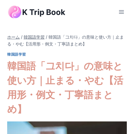
内
K Trip Book
容
を
ス
キ
ホーム
/
韓国語学習
/
韓国語「그치다」の意味と使い方｜止ま
ッ
る・やむ【活用形・例文・丁寧語まとめ】
プ
韓国語学習
韓国語「그치다」の意味と
使い方｜止まる・やむ【活
用形・例文・丁寧語まと
め】