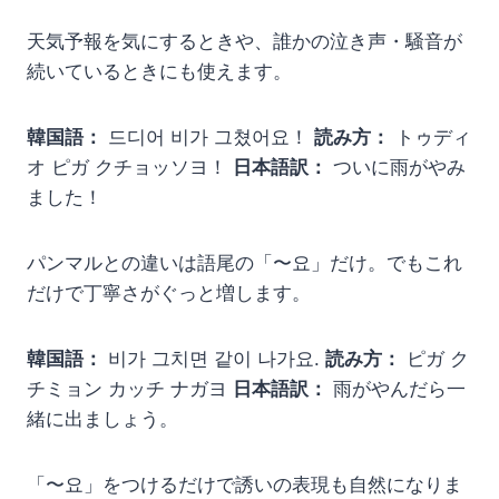
天気予報を気にするときや、誰かの泣き声・騒音が
続いているときにも使えます。
韓国語：
드디어 비가 그쳤어요！
読み方：
トゥディ
オ ピガ クチョッソヨ！
日本語訳：
ついに雨がやみ
ました！
パンマルとの違いは語尾の「〜요」だけ。でもこれ
だけで丁寧さがぐっと増します。
韓国語：
비가 그치면 같이 나가요.
読み方：
ピガ ク
チミョン カッチ ナガヨ
日本語訳：
雨がやんだら一
緒に出ましょう。
「〜요」をつけるだけで誘いの表現も自然になりま