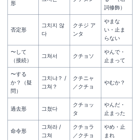
形
詞修飾）
やまな
그치지 않
クチジ ア
否定形
い・止ま
다
ンタ
らない
〜して
やんで・
그쳐서
クチョソ
（接続）
止まって
〜する
그치냐？ /
クチニャ
か？（疑
やむか？
그쳐？
／クチョ
問）
クチョッ
やんだ・
過去形
그쳤다
タ
止まった
그쳐라 /
クチョラ
やめ・止
命令形
그쳐
／クチョ
まれ