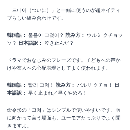
「드디어（ついに）」と一緒に使うのが超ネイティ
ブらしい組み合わせです。
韓国語：
울음이 그쳤어？
読み方：
ウルミ クチョッ
ソ？
日本語訳：
泣き止んだ？
ドラマでおなじみのフレーズです。子どもへの声か
けや友人への心配表現としてよく使われます。
韓国語：
빨리 그쳐！
読み方：
パルリ クチョ！
日
本語訳：
早く止まれ／早くやめろ！
命令形の「그쳐」はシンプルで使いやすいです。雨
に向かって言う場面も、ユーモアたっぷりでよく聞
きますよ。