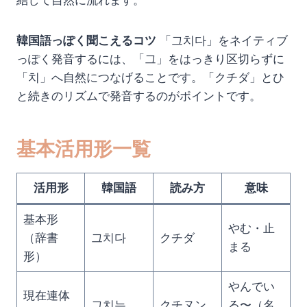
結して自然に流れます。
韓国語っぽく聞こえるコツ
「그치다」をネイティブ
っぽく発音するには、「그」をはっきり区切らずに
「치」へ自然につなげることです。「クチダ」とひ
と続きのリズムで発音するのがポイントです。
基本活用形一覧
活用形
韓国語
読み方
意味
基本形
やむ・止
（辞書
그치다
クチダ
まる
形）
やんでい
現在連体
그치는
クチヌン
る〜（名