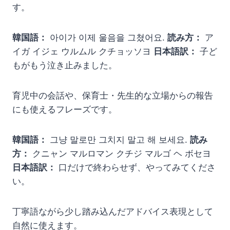
す。
韓国語：
아이가 이제 울음을 그쳤어요.
読み方：
ア
イガ イジェ ウルムル クチョッソヨ
日本語訳：
子ど
もがもう泣き止みました。
育児中の会話や、保育士・先生的な立場からの報告
にも使えるフレーズです。
韓国語：
그냥 말로만 그치지 말고 해 보세요.
読み
方：
クニャン マルロマン クチジ マルゴ ヘ ボセヨ
日本語訳：
口だけで終わらせず、やってみてくださ
い。
丁寧語ながら少し踏み込んだアドバイス表現として
自然に使えます。