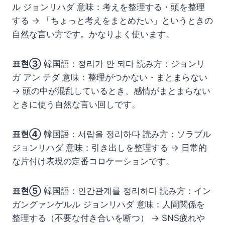
ル ジョンリハダ 意味：考えを整理する・頭を整理
する → 「ちょっと考えをまとめたい」というときの
自然な言い方です。かなりよく使います。
표현③
韓国語：정리가 안 되다 読み方：ジョンリ
ガ アン テダ 意味：整理がつかない・まとまらない
→ 頭の中が混乱しているとき、感情がまとまらない
ときに使う自然な言い回しです。
표현④
韓国語：서랍을 정리하다 読み方：ソラブル
ジョンリハダ 意味：引き出しを整理する → 日常的
な片付け表現の定番コロケーションです。
표현⑤
韓国語：인간관계를 정리하다 読み方：イン
ガングァンゲルル ジョンリハダ 意味：人間関係を
整理する（不要な付き合いを断つ） → SNS疲れや