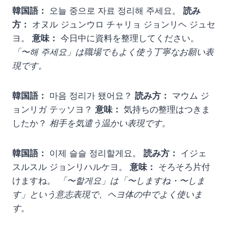
韓国語：
오늘 중으로 자료 정리해 주세요。
読み
方：
オヌル ジュンウロ チャリョ ジョンリヘ ジュセ
ヨ。
意味：
今日中に資料を整理してください。
「〜해 주세요」は職場でもよく使う丁寧なお願い表
現です。
韓国語：
마음 정리가 됐어요？
読み方：
マウム ジ
ョンリガ テッソヨ？
意味：
気持ちの整理はつきま
したか？
相手を気遣う温かい表現です。
韓国語：
이제 슬슬 정리할게요。
読み方：
イジェ
スルスル ジョンリハルケヨ。
意味：
そろそろ片付
けますね。
「〜할게요」は「〜しますね・〜しま
す」という意志表現で、ヘヨ体の中でよく使いま
す。