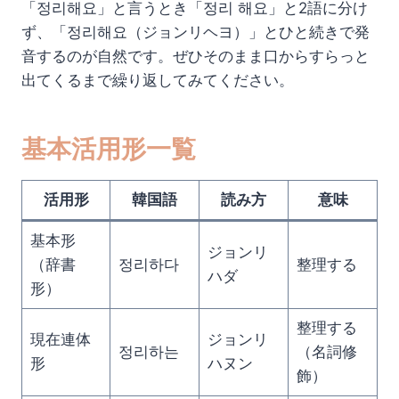
「정리해요」と言うとき「정리 해요」と2語に分け
ず、「정리해요（ジョンリヘヨ）」とひと続きで発
音するのが自然です。ぜひそのまま口からすらっと
出てくるまで繰り返してみてください。
基本活用形一覧
活用形
韓国語
読み方
意味
基本形
ジョンリ
（辞書
정리하다
整理する
ハダ
形）
整理する
現在連体
ジョンリ
정리하는
（名詞修
形
ハヌン
飾）