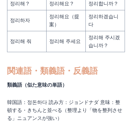
정리해？
정리해요？
정리합니까？
정리해요（提
정리하겠습니
정리하자
案）
다
정리해 주시겠
정리해 줘
정리해 주세요
습니까？
関連語・類義語・反義語
類義語（似た意味の単語）
韓国語：정돈하다 読み方：ジョンドナダ 意味：整
頓する・きちんと並べる（整理より「物を整列させ
る」ニュアンスが強い）