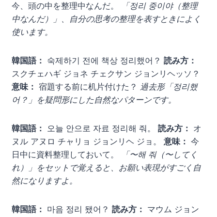
今、頭の中を整理中なんだ。
「정리 중이야（整理
中なんだ）」、自分の思考の整理を表すときによく
使います。
韓国語：
숙제하기 전에 책상 정리했어？
読み方：
スクチェハギ ジョネ チェクサン ジョンリヘッソ？
意味：
宿題する前に机片付けた？
過去形「정리했
어？」を疑問形にした自然なパターンです。
韓国語：
오늘 안으로 자료 정리해 줘。
読み方：
オ
ヌル アヌロ チャリョ ジョンリヘ ジョ。
意味：
今
日中に資料整理しておいて。
「〜해 줘（〜してく
れ）」をセットで覚えると、お願い表現がすごく自
然になりますよ。
韓国語：
마음 정리 됐어？
読み方：
マウム ジョン