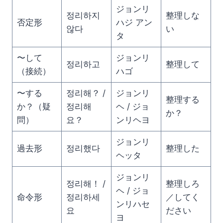
ジョンリ
정리하지
整理しな
否定形
ハジ アン
않다
い
タ
〜して
ジョンリ
정리하고
整理して
（接続）
ハゴ
〜する
정리해？ /
ジョンリ
整理する
か？（疑
정리해
ヘ / ジョ
か？
問）
요？
ンリヘヨ
ジョンリ
過去形
정리했다
整理した
ヘッタ
ジョンリ
정리해！ /
整理しろ
ヘ / ジョ
命令形
정리하세
／してく
ンリハセ
요
ださい
ヨ