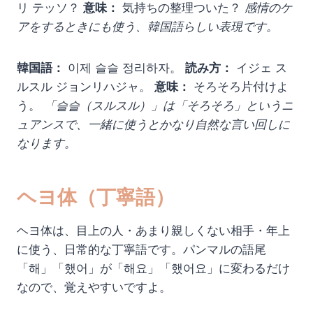
リ テッソ？
意味：
気持ちの整理ついた？
感情のケ
アをするときにも使う、韓国語らしい表現です。
韓国語：
이제 슬슬 정리하자。
読み方：
イジェ ス
ルスル ジョンリハジャ。
意味：
そろそろ片付けよ
う。
「슬슬（スルスル）」は「そろそろ」というニ
ュアンスで、一緒に使うとかなり自然な言い回しに
なります。
ヘヨ体（丁寧語）
ヘヨ体は、目上の人・あまり親しくない相手・年上
に使う、日常的な丁寧語です。パンマルの語尾
「해」「했어」が「해요」「했어요」に変わるだけ
なので、覚えやすいですよ。