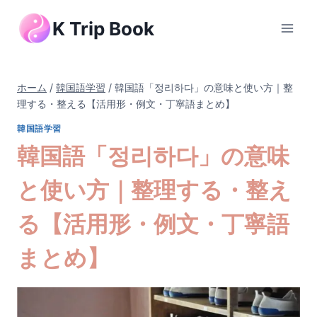
内
K Trip Book
容
を
ス
キ
ホーム
/
韓国語学習
/
韓国語「정리하다」の意味と使い方｜整
ッ
理する・整える【活用形・例文・丁寧語まとめ】
プ
韓国語学習
韓国語「정리하다」の意味
と使い方｜整理する・整え
る【活用形・例文・丁寧語
まとめ】