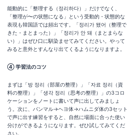
能動的に「整理する（정리하다）」だけでなく、
「整理が〜の状態になる」という受動的・状態的な
表現も韓国語では頻出です。「정리가 됐어（整理で
きた・まとまった）」「정리가 안 돼（まとまらな
い）」はぜひ口に馴染ませてみてください。やって
みると意外とすんなり出てくるようになりますよ。
④ 学習法のコツ
まずは「방 정리（部屋の整理）」「자료 정리（資
料の整理）」「생각 정리（思考の整理）」の3コロ
ケーションをノートに書いて声に出してみましょ
う。次に、パンマル→ヘヨ体→ハムニダ体の3セット
で声に出す練習をすると、自然に場面に合った使い
分けができるようになります。ぜひ試してみてくだ
さい。