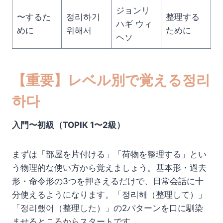
ジョンリ
〜するた
정리하기
整理する
ハギ ウィ
めに
위해서
ために
ヘソ
【重要】レベル別で覚える정리
하다
入門〜初級（TOPIK 1〜2級）
まずは「部屋を片付ける」「荷物を整理する」とい
う物理的な使い方から覚えましょう。基本形・過去
形・命令形の3つを押さえるだけで、日常会話に十
分使えるようになります。「정리해（整理して）」
「정리했어（整理した）」の2パターンを口に馴染
ませるところからスタートです。