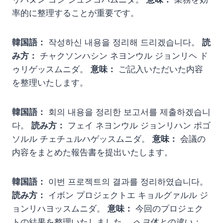
率的に整理することが重要です。
韓国語：
작성하신 내용을 정리해 드리겠습니다。
読
み方：
チャクソンハシン ネヨンウル ジョンリヘ ド
ゥリゲッスムニダ。
意味：
ご記入いただいた内容
を整理いたします。
韓国語：
회의 내용을 정리한 보고서를 제출하겠습니
다。
読み方：
フェイ ネヨンウル ジョンリハン ポゴ
ソルル チェチュルハゲッスムニダ。
意味：
会議の
内容をまとめた報告書を提出いたします。
韓国語：
이번 프로젝트의 결과를 정리하였습니다。
読み方：
イボン プロジェクトエ キョルグァルル ジ
ョンリハヨッスムニダ。
意味：
今回のプロジェク
トの結果を整理いたしました。
ヘヨ体との違い：