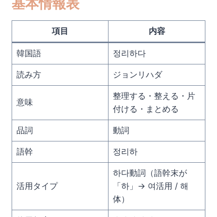
基本情報表
項目
内容
韓国語
정리하다
読み方
ジョンリハダ
整理する・整える・片
意味
付ける・まとめる
品詞
動詞
語幹
정리하
하다動詞（語幹末が
活用タイプ
「하」→ 여活用 / 해
体）