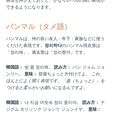
表現も押さえておくと、かなりレベルの高い表現が
できるようになります。
パンマル（タメ語）
パンマルは、仲の良い友人・年下・家族などに使う
くだけた表現です。
정리하다
のパンマル現在形は
「정리해」、過去形は「정리했어」です。
韓国語：
방 좀 정리해。
読み方：
パン ジョム ジョ
ンリヘ。
意味：
部屋ちょっと片付けてよ。
これ、
ほんとによく聞く表現です。「좀（ちょっと）」を
つけると柔らかいお願いになるんですよ。
韓国語：
나 지금 머릿속 정리 중이야。
読み方：
ナ
ジグム モリッソク ジョンリ ジュンイヤ。
意味：