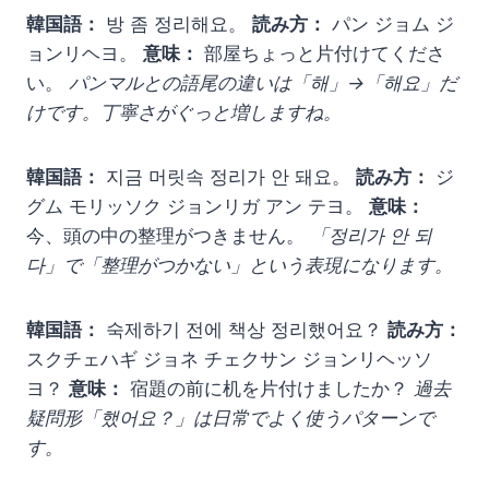
韓国語：
방 좀 정리해요。
読み方：
パン ジョム ジ
ョンリヘヨ。
意味：
部屋ちょっと片付けてくださ
い。
パンマルとの語尾の違いは「해」→「해요」だ
けです。丁寧さがぐっと増しますね。
韓国語：
지금 머릿속 정리가 안 돼요。
読み方：
ジ
グム モリッソク ジョンリガ アン テヨ。
意味：
今、頭の中の整理がつきません。
「정리가 안 되
다」で「整理がつかない」という表現になります。
韓国語：
숙제하기 전에 책상 정리했어요？
読み方：
スクチェハギ ジョネ チェクサン ジョンリヘッソ
ヨ？
意味：
宿題の前に机を片付けましたか？
過去
疑問形「했어요？」は日常でよく使うパターンで
す。