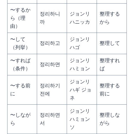
〜するか
정리하니
ジョンリ
整理する
ら（理
까
ハニッカ
から
由）
〜して
ジョンリ
정리하고
整理して
（列挙）
ハゴ
〜すれば
ジョンリ
整理すれ
정리하면
（条件）
ハミョン
ば
ジョンリ
〜する前
정리하기
整理する
ハギ ジョ
に
전에
前に
ネ
ジョンリ
〜しなが
정리하면
整理しな
ハミョン
ら
서
がら
ソ