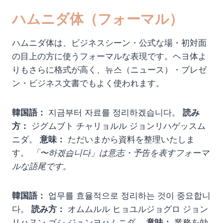
ハムニダ体（フォーマル）
ハムニダ体は、ビジネスシーン・公式な場・初対面
の目上の方に使うフォーマルな表現です。ヘヨ体よ
りもさらに格式が高く、뉴스（ニュース）・プレゼ
ン・ビジネス文書でもよく使われます。
韓国語：
지금부터 자료를 정리하겠습니다。
読み
方：
ジグムブト チャリョルル ジョンリハゲッスム
ニダ。
意味：
ただいまから資料を整理いたしま
す。
「〜하겠습니다」は意志・予告を表すフォーマ
ルな語尾です。
韓国語：
업무를 효율적으로 정리하는 것이 중요합니
다。
読み方：
オムムルル ヒョユルジョグロ ジョン
リハヌン ゴシ ジュンヨハムニダ。
意味：
業務を効