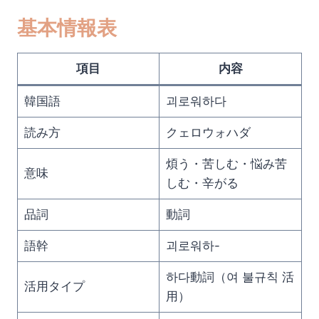
基本情報表
項目
内容
韓国語
괴로워하다
読み方
クェロウォハダ
煩う・苦しむ・悩み苦
意味
しむ・辛がる
品詞
動詞
語幹
괴로워하-
하다動詞（여 불규칙 活
活用タイプ
用）