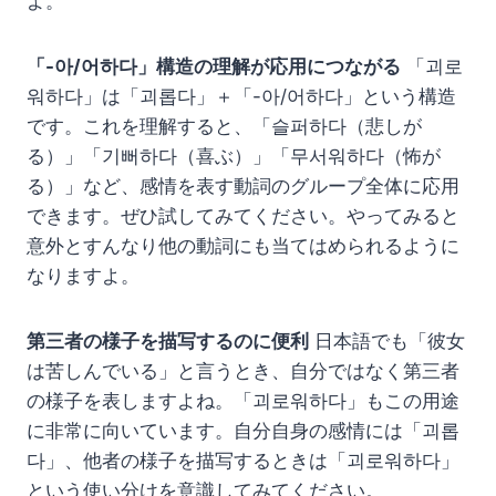
よ。
「-아/어하다」構造の理解が応用につながる
「괴로
워하다」は「괴롭다」＋「-아/어하다」という構造
です。これを理解すると、「슬퍼하다（悲しが
る）」「기뻐하다（喜ぶ）」「무서워하다（怖が
る）」など、感情を表す動詞のグループ全体に応用
できます。ぜひ試してみてください。やってみると
意外とすんなり他の動詞にも当てはめられるように
なりますよ。
第三者の様子を描写するのに便利
日本語でも「彼女
は苦しんでいる」と言うとき、自分ではなく第三者
の様子を表しますよね。「괴로워하다」もこの用途
に非常に向いています。自分自身の感情には「괴롭
다」、他者の様子を描写するときは「괴로워하다」
という使い分けを意識してみてください。