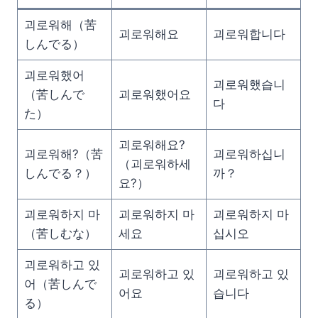
괴로워해（苦
괴로워해요
괴로워합니다
しんでる）
괴로워했어
괴로워했습니
（苦しんで
괴로워했어요
다
た）
괴로워해요?
괴로워해?（苦
괴로워하십니
（괴로워하세
しんでる？）
까？
요?）
괴로워하지 마
괴로워하지 마
괴로워하지 마
（苦しむな）
세요
십시오
괴로워하고 있
괴로워하고 있
괴로워하고 있
어（苦しんで
어요
습니다
る）