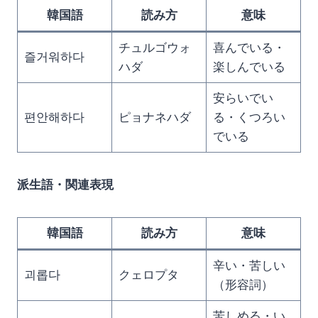
韓国語
読み方
意味
チュルゴウォ
喜んでいる・
즐거워하다
ハダ
楽しんでいる
安らいでい
편안해하다
ピョナネハダ
る・くつろい
でいる
派生語・関連表現
韓国語
読み方
意味
辛い・苦しい
괴롭다
クェロプタ
（形容詞）
苦しめる・い