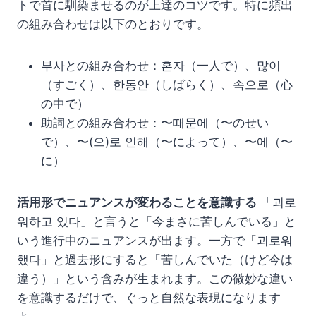
トで首に馴染ませるのが上達のコツです。特に頻出
の組み合わせは以下のとおりです。
부사との組み合わせ：혼자（一人で）、많이
（すごく）、한동안（しばらく）、속으로（心
の中で）
助詞との組み合わせ：〜때문에（〜のせい
で）、〜(으)로 인해（〜によって）、〜에（〜
に）
活用形でニュアンスが変わることを意識する
「괴로
워하고 있다」と言うと「今まさに苦しんでいる」と
いう進行中のニュアンスが出ます。一方で「괴로워
했다」と過去形にすると「苦しんでいた（けど今は
違う）」という含みが生まれます。この微妙な違い
を意識するだけで、ぐっと自然な表現になります