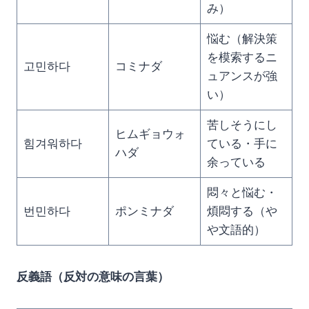
み）
悩む（解決策
を模索するニ
고민하다
コミナダ
ュアンスが強
い）
苦しそうにし
ヒムギョウォ
힘겨워하다
ている・手に
ハダ
余っている
悶々と悩む・
번민하다
ポンミナダ
煩悶する（や
や文語的）
反義語（反対の意味の言葉）