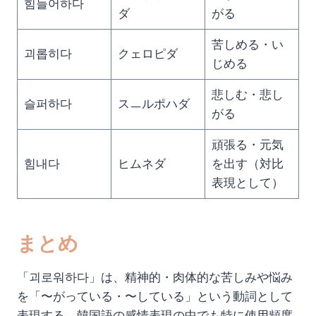
힘들어하다
ダ
がる
苦しめる・い
괴롭히다
クェロピダ
じめる
悲しむ・悲し
슬퍼하다
スㅡルポハダ
がる
頑張る・元気
힘내다
ヒムネダ
を出す（対比
表現として）
まとめ
「괴로워하다」は、精神的・肉体的な苦しみや悩み
を「〜がっている・〜している」という動詞として
表現する、韓国語の感情表現の中でも特に使用頻度