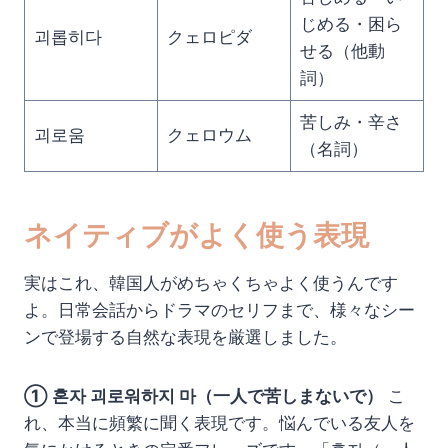
じめる・困ら
괴롭히다
クェロピダ
せる（他動
詞）
苦しみ・辛さ
괴로움
クェロウム
（名詞）
ネイティブがよく使う表現
実はこれ、韓国人がめちゃくちゃよく使うんです
よ。日常会話からドラマのセリフまで、様々なシー
ンで登場する自然な表現を厳選しました。
① 혼자 괴로워하지 마（一人で苦しまないで）
こ
れ、本当に頻繁に聞く表現です。悩んでいる友人を