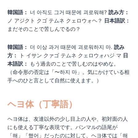
韓国語：
너 아직도 그거 때문에 괴로워해?
読み方：
ノ アジクト クゴ テムネ クェロウォヘ？
日本語訳：
まだそのことで苦しんでるの？
韓国語：
더 이상 과거 때문에 괴로워하지 마.
読み
方：
ト イサン クァゴ テムネ クェロウォハジ マ
日
本語訳：
もう過去のことで苦しむのはやめな。
（命令形の否定は「〜하지 마」。気にかけている相
手へのひと言として自然に使えます。）
ヘヨ体（丁寧語）
ヘヨ体は、友達以外の少し目上の人や、初対面の人
にも使える丁寧な表現です。パンマルの語尾が
「해」「했어」だったのに対して、ヘヨ体では「해