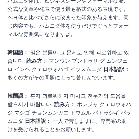
ハムニダ体は、ビジネスシーンやフォーマルな場、
公式な文章や発表で使う最も格式のある表現です。
ヘヨ体と比べてさらに改まった印象を与えます。同
じ内容でも、ハムニダ体を使うだけでぐっとフォー
マルな雰囲気になりますよ。
韓国語：
많은 분들이 그 문제로 인해 괴로워하고 있
습니다.
読み方：
マンウン ブンドゥリ グ ムンジェ
ロ インヘ クェロウォハゴ イッスムニダ
日本語訳：
多くの方がその問題によって苦しんでいます。
韓国語：
혼자 괴로워하지 마시고 전문가의 도움을
받으시기 바랍니다.
読み方：
ホンジャ クェロウォハ
ジ マシゴ チョンムンガエ ドウムル パドゥシギ パラ
ムニダ
日本語訳：
一人で苦しまずに、専門家の助
けを受けられることをお願いします。