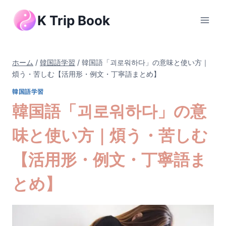
内
K Trip Book
容
を
ス
キ
ホーム
/
韓国語学習
/
韓国語「괴로워하다」の意味と使い方｜
ッ
煩う・苦しむ【活用形・例文・丁寧語まとめ】
プ
韓国語学習
韓国語「괴로워하다」の意
味と使い方｜煩う・苦しむ
【活用形・例文・丁寧語ま
とめ】