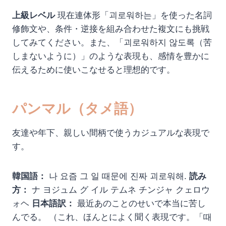
上級レベル
現在連体形「괴로워하는」を使った名詞
修飾文や、条件・逆接を組み合わせた複文にも挑戦
してみてください。また、「괴로워하지 않도록（苦
しまないように）」のような表現も、感情を豊かに
伝えるために使いこなせると理想的です。
パンマル（タメ語）
友達や年下、親しい間柄で使うカジュアルな表現で
す。
韓国語：
나 요즘 그 일 때문에 진짜 괴로워해.
読み
方：
ナ ヨジュム グ イル テムネ チンジャ クェロウ
ォヘ
日本語訳：
最近あのことのせいで本当に苦し
んでる。 （これ、ほんとによく聞く表現です。「때