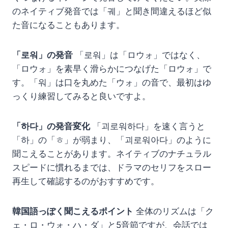
のネイティブ発音では「궤」と聞き間違えるほど似
た音になることもあります。
「로워」の発音
「로워」は「ロウォ」ではなく、
「ロウォ」を素早く滑らかにつなげた「ロウォ」で
す。「워」は口を丸めた「ウォ」の音で、最初はゆ
っくり練習してみると良いですよ。
「하다」の発音変化
「괴로워하다」を速く言うと
「하」の「ㅎ」が弱まり、「괴로워아다」のように
聞こえることがあります。ネイティブのナチュラル
スピードに慣れるまでは、ドラマのセリフをスロー
再生して確認するのがおすすめです。
韓国語っぽく聞こえるポイント
全体のリズムは「ク
ェ・ロ・ウォ・ハ・ダ」と5音節ですが、会話では