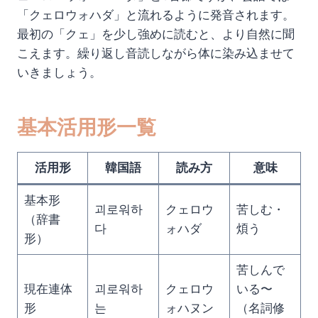
「クェロウォハダ」と流れるように発音されます。
最初の「クェ」を少し強めに読むと、より自然に聞
こえます。繰り返し音読しながら体に染み込ませて
いきましょう。
基本活用形一覧
活用形
韓国語
読み方
意味
基本形
괴로워하
クェロウ
苦しむ・
（辞書
다
ォハダ
煩う
形）
苦しんで
現在連体
괴로워하
クェロウ
いる〜
形
는
ォハヌン
（名詞修