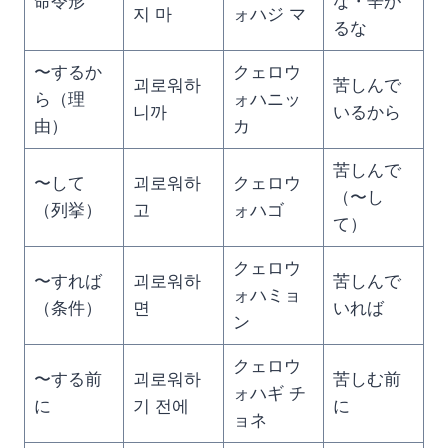
命令形
な・辛が
지 마
ォハジ マ
るな
〜するか
クェロウ
괴로워하
苦しんで
ら（理
ォハニッ
니까
いるから
由）
カ
苦しんで
〜して
괴로워하
クェロウ
（〜し
（列挙）
고
ォハゴ
て）
クェロウ
〜すれば
괴로워하
苦しんで
ォハミョ
（条件）
면
いれば
ン
クェロウ
〜する前
괴로워하
苦しむ前
ォハギ チ
に
기 전에
に
ョネ