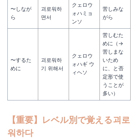
クェロウ
〜しなが
괴로워하
苦しみな
ォハミョ
ら
면서
がら
ンソ
苦しむた
めに（→
苦しまな
クェロウ
〜するた
괴로워하
いため
ォハギ ウ
めに
기 위해서
に、と否
ィヘソ
定形で使
うことが
多い）
【重要】レベル別で覚える괴로
워하다