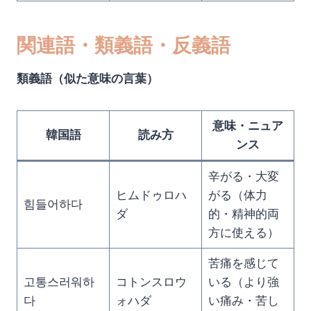
関連語・類義語・反義語
類義語（似た意味の言葉）
意味・ニュア
韓国語
読み方
ンス
辛がる・大変
ヒムドゥロハ
がる（体力
힘들어하다
ダ
的・精神的両
方に使える）
苦痛を感じて
고통스러워하
コトンスロウ
いる（より強
다
ォハダ
い痛み・苦し