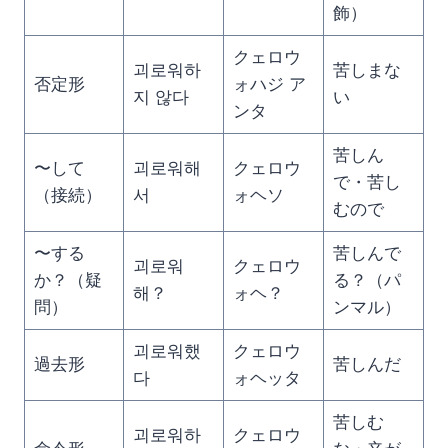
飾）
クェロウ
괴로워하
苦しまな
否定形
ォハジ ア
지 않다
い
ンタ
苦しん
〜して
괴로워해
クェロウ
で・苦し
（接続）
서
ォヘソ
むので
〜する
苦しんで
괴로워
クェロウ
か？（疑
る？（パ
해？
ォヘ？
問）
ンマル）
괴로워했
クェロウ
過去形
苦しんだ
다
ォヘッタ
苦しむ
괴로워하
クェロウ