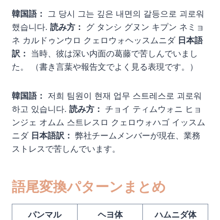
韓国語：
그 당시 그는 깊은 내면의 갈등으로 괴로워
했습니다.
読み方：
グ タンシ グヌン キプン ネミョ
ネ カルドゥンウロ クェロウォヘッスムニダ
日本語
訳：
当時、彼は深い内面の葛藤で苦しんでいまし
た。 （書き言葉や報告文でよく見る表現です。）
韓国語：
저희 팀원이 현재 업무 스트레스로 괴로워
하고 있습니다.
読み方：
チョイ ティムウォニ ヒョ
ンジェ オムム 스트レスロ クェロウォハゴ イッスム
ニダ
日本語訳：
弊社チームメンバーが現在、業務
ストレスで苦しんでいます。
語尾変換パターンまとめ
パンマル
ヘヨ体
ハムニダ体