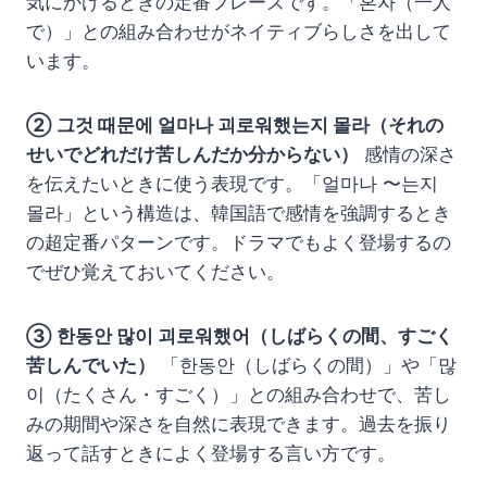
気にかけるときの定番フレーズです。「혼자（一人
で）」との組み合わせがネイティブらしさを出して
います。
② 그것 때문에 얼마나 괴로워했는지 몰라（それの
せいでどれだけ苦しんだか分からない）
感情の深さ
を伝えたいときに使う表現です。「얼마나 〜는지
몰라」という構造は、韓国語で感情を強調するとき
の超定番パターンです。ドラマでもよく登場するの
でぜひ覚えておいてください。
③ 한동안 많이 괴로워했어（しばらくの間、すごく
苦しんでいた）
「한동안（しばらくの間）」や「많
이（たくさん・すごく）」との組み合わせで、苦し
みの期間や深さを自然に表現できます。過去を振り
返って話すときによく登場する言い方です。