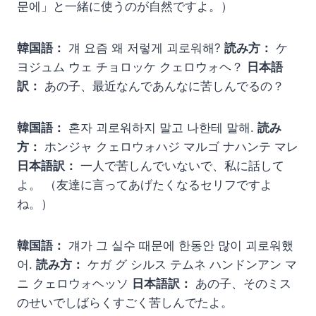
문에」と一緒に使うのが自然ですよ。）
韓国語：
걔 요즘 왜 저렇게 괴로워해?
読み方：
ケ
ヨジュム ウェ チョロッケ クェロウォヘ？
日本語
訳：
あの子、最近なんであんなに苦しんでるの？
韓国語：
혼자 괴로워하지 말고 나한테 말해.
読み
方：
ホンジャ クェロウォハジ マルゴ ナハンテ マレ
日本語訳：
一人で苦しんでいないで、私に話して
よ。 （友達に言ってあげたくなるセリフですよ
ね。）
韓国語：
걔가 그 실수 때문에 한동안 많이 괴로워했
어.
読み方：
ケガ グ シルス テムネ ハンドンアン マ
ニ クェロウォヘッソ
日本語訳：
あの子、そのミス
のせいでしばらくすごく苦しんでたよ。