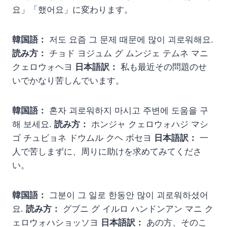
요」「했어요」に変わります。
韓国語：
저도 요즘 그 문제 때문에 많이 괴로워해요.
読み方：
チョド ヨジュム グ ムンジェ テムネ マニ
クェロウォヘヨ
日本語訳：
私も最近その問題のせ
いでかなり苦しんでいます。
韓国語：
혼자 괴로워하지 마시고 주변에 도움을 구
해 보세요.
読み方：
ホンジャ クェロウォハジ マシ
ゴ チュビョネ ドウムル クヘ ボセヨ
日本語訳：
一
人で苦しまずに、周りに助けを求めてみてくださ
い。
韓国語：
그분이 그 일로 한동안 많이 괴로워하셨어
요.
読み方：
グブニ グ イルロ ハンドンアン マニ ク
ェロウォハショッソヨ
日本語訳：
あの方、そのこ