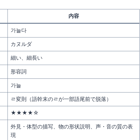
内容
가늘다
カヌルダ
細い、細長い
形容詞
가늘
ㄹ変則（語幹末のㄹが一部語尾前で脱落）
★★★★☆
外見・体型の描写、物の形状説明、声・音の質の表
現