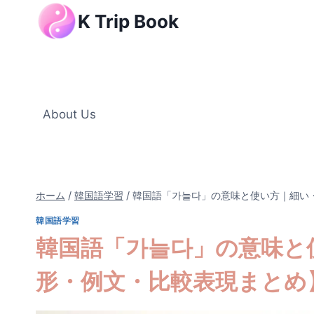
内
K Trip Book
容
を
ス
キ
ッ
About Us
プ
ホーム
/
韓国語学習
/
韓国語「가늘다」の意味と使い方｜細い
韓国語学習
韓国語「가늘다」の意味と
形・例文・比較表現まとめ