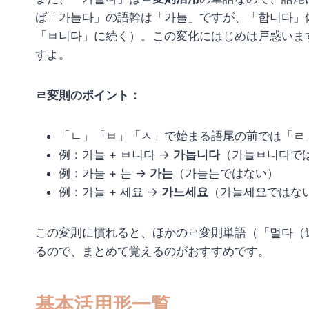
ば「가늘다」の語幹は「가늘」ですが、「합니다」
「ㅂ니다」に続く）。この変化にはじめは戸惑いま
すよ。
ㄹ変則のポイント：
「ㄴ」「ㅂ」「ㅅ」で始まる語尾の前では「ㄹ
例：가늘 + ㅂ니다 →
가늡니다
（가늘ㅂ니다で
例：가늘 + 는 →
가는
（가늘는ではない）
例：가늘 + 세요 →
가느세요
（가늘세요ではな
この変則に慣れると、ほかのㄹ変則単語（「멀다（
るので、まとめて覚えるのがおすすめです。
基本活用形一覧