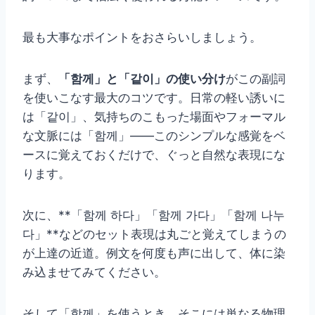
最も大事なポイントをおさらいしましょう。
まず、
「함께」と「같이」の使い分け
がこの副詞
を使いこなす最大のコツです。日常の軽い誘いに
は「같이」、気持ちのこもった場面やフォーマル
な文脈には「함께」——このシンプルな感覚をベ
ースに覚えておくだけで、ぐっと自然な表現にな
ります。
次に、**「함께 하다」「함께 가다」「함께 나누
다」**などのセット表現は丸ごと覚えてしまうの
が上達の近道。例文を何度も声に出して、体に染
み込ませてみてください。
そして「함께」を使うとき、そこには単なる物理