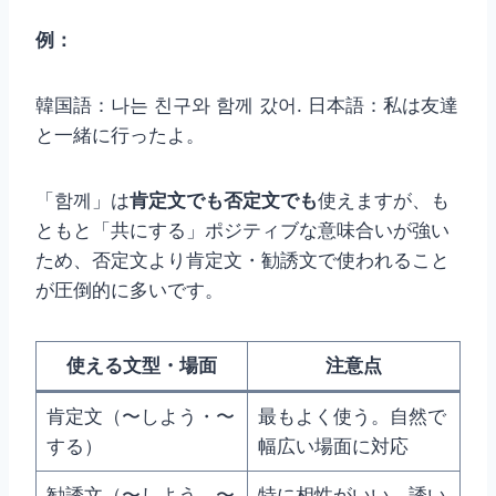
例：
韓国語：나는 친구와 함께 갔어. 日本語：私は友達
と一緒に行ったよ。
「함께」は
肯定文でも否定文でも
使えますが、も
ともと「共にする」ポジティブな意味合いが強い
ため、否定文より肯定文・勧誘文で使われること
が圧倒的に多いです。
使える文型・場面
注意点
肯定文（〜しよう・〜
最もよく使う。自然で
する）
幅広い場面に対応
勧誘文（〜しよう、〜
特に相性がいい。誘い