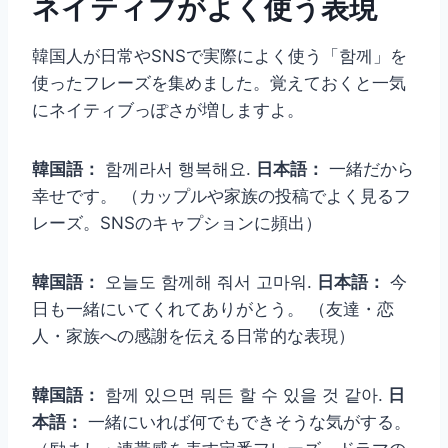
ネイティブがよく使う表現
韓国人が日常やSNSで実際によく使う「함께」を
使ったフレーズを集めました。覚えておくと一気
にネイティブっぽさが増しますよ。
韓国語：
함께라서 행복해요.
日本語：
一緒だから
幸せです。 （カップルや家族の投稿でよく見るフ
レーズ。SNSのキャプションに頻出）
韓国語：
오늘도 함께해 줘서 고마워.
日本語：
今
日も一緒にいてくれてありがとう。 （友達・恋
人・家族への感謝を伝える日常的な表現）
韓国語：
함께 있으면 뭐든 할 수 있을 것 같아.
日
本語：
一緒にいれば何でもできそうな気がする。