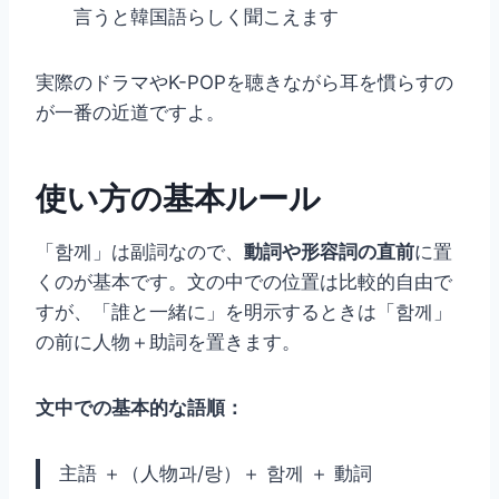
言うと韓国語らしく聞こえます
実際のドラマやK-POPを聴きながら耳を慣らすの
が一番の近道ですよ。
使い方の基本ルール
「함께」は副詞なので、
動詞や形容詞の直前
に置
くのが基本です。文の中での位置は比較的自由で
すが、「誰と一緒に」を明示するときは「함께」
の前に人物＋助詞を置きます。
文中での基本的な語順：
主語 ＋（人物과/랑）＋ 함께 ＋ 動詞