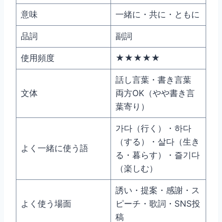
意味
一緒に・共に・ともに
品詞
副詞
使用頻度
★★★★★
話し言葉・書き言葉
文体
両方OK（やや書き言
葉寄り）
가다（行く）・하다
（する）・살다（生き
よく一緒に使う語
る・暮らす）・즐기다
（楽しむ）
誘い・提案・感謝・ス
よく使う場面
ピーチ・歌詞・SNS投
稿