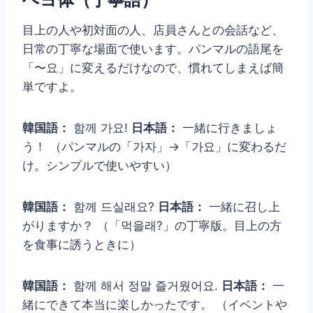
目上の人や初対面の人、店員さんとの会話など、
日常の丁寧な場面で使います。パンマルの語尾を
「〜요」に変えるだけなので、慣れてしまえば簡
単ですよ。
韓国語：
함께 가요!
日本語：
一緒に行きましょ
う！ （パンマルの「가자」→「가요」に変わるだ
け。シンプルで使いやすい）
韓国語：
함께 드실래요?
日本語：
一緒に召し上
がりますか？ （「먹을래?」の丁寧版。目上の方
を食事に誘うときに）
韓国語：
함께 해서 정말 즐거웠어요.
日本語：
一
緒にできて本当に楽しかったです。 （イベントや