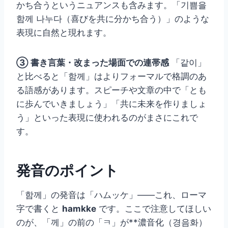
かち合うというニュアンスも含みます。「기쁨을
함께 나누다（喜びを共に分かち合う）」のような
表現に自然と現れます。
③ 書き言葉・改まった場面での連帯感
「같이」
と比べると「함께」はよりフォーマルで格調のあ
る語感があります。スピーチや文章の中で「とも
に歩んでいきましょう」「共に未来を作りましょ
う」といった表現に使われるのがまさにこれで
す。
発音のポイント
「함께」の発音は「ハムッケ」——これ、ローマ
字で書くと
hamkke
です。ここで注意してほしい
のが、「께」の前の「ㅋ」が**濃音化（경음화）