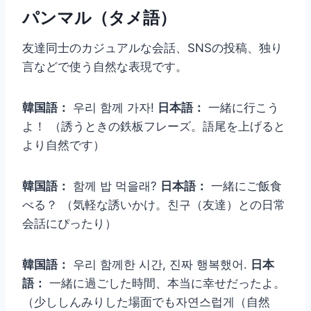
パンマル（タメ語）
友達同士のカジュアルな会話、SNSの投稿、独り
言などで使う自然な表現です。
韓国語：
우리 함께 가자!
日本語：
一緒に行こう
よ！ （誘うときの鉄板フレーズ。語尾を上げると
より自然です）
韓国語：
함께 밥 먹을래?
日本語：
一緒にご飯食
べる？ （気軽な誘いかけ。친구（友達）との日常
会話にぴったり）
韓国語：
우리 함께한 시간, 진짜 행복했어.
日本
語：
一緒に過ごした時間、本当に幸せだったよ。
（少ししんみりした場面でも자연스럽게（自然