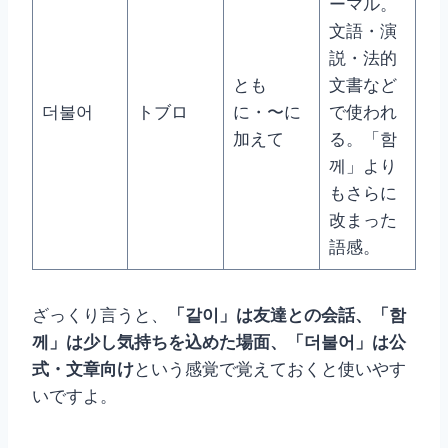
ーマル。
文語・演
説・法的
とも
文書など
더불어
トブロ
に・〜に
で使われ
加えて
る。「함
께」より
もさらに
改まった
語感。
ざっくり言うと、
「같이」は友達との会話、「함
께」は少し気持ちを込めた場面、「더불어」は公
式・文章向け
という感覚で覚えておくと使いやす
いですよ。