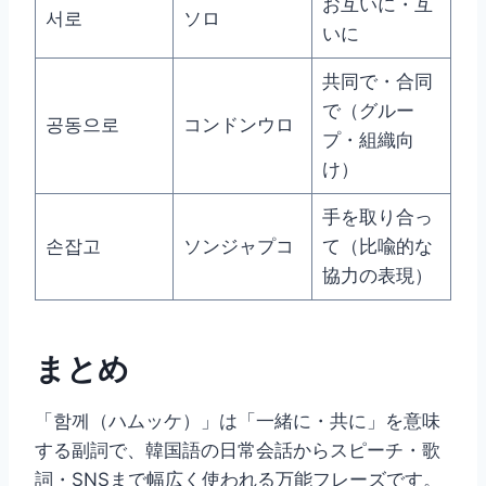
お互いに・互
서로
ソロ
いに
共同で・合同
で（グルー
공동으로
コンドンウロ
プ・組織向
け）
手を取り合っ
손잡고
ソンジャプコ
て（比喩的な
協力の表現）
まとめ
「함께（ハムッケ）」は「一緒に・共に」を意味
する副詞で、韓国語の日常会話からスピーチ・歌
詞・SNSまで幅広く使われる万能フレーズです。