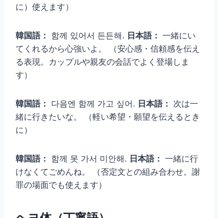
に）使えます）
韓国語：
함께 있어서 든든해.
日本語：
一緒にい
てくれるから心強いよ。 （安心感・信頼感を伝え
る表現。カップルや親友の会話でよく登場しま
す）
韓国語：
다음엔 함께 가고 싶어.
日本語：
次は一
緒に行きたいな。 （軽い希望・願望を伝えるとき
に）
韓国語：
함께 못 가서 미안해.
日本語：
一緒に行
けなくてごめんね。 （否定文との組み合わせ。謝
罪の場面でも使えます）
ヘヨ体（丁寧語）