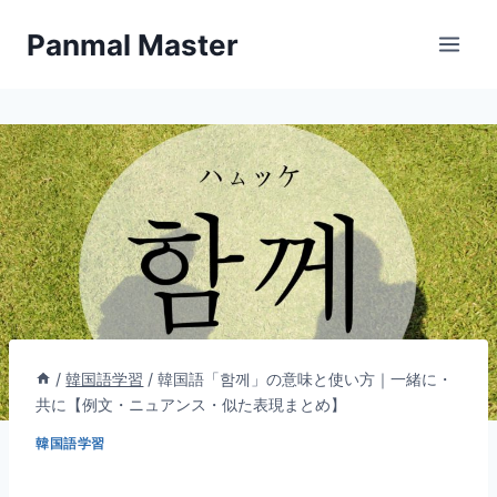
内
Panmal Master
容
を
ス
キ
ッ
プ
/
韓国語学習
/
韓国語「함께」の意味と使い方｜一緒に・
共に【例文・ニュアンス・似た表現まとめ】
韓国語学習