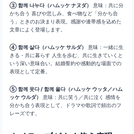
③ 함께 나누다（ハムッケ ナヌダ）
意味：共に分
かち合う 喜びや悲しみ、食べ物など「分かち合
う」ときのお決まり表現。感謝や連帯感を込めた
文章によく登場します。
④ 함께 살다（ハムッケ サルダ）
意味：一緒に生
きる・共に暮らす 人生を歩む、共に生きていくと
いう深い意味合い。結婚誓約や感動的な場面での
表現として定番。
⑤ 함께 웃다 / 함께 울다（ハムッケ ウッタ／ハム
ッケ ウルダ）
意味：共に笑う／共に泣く 感情を
分かち合う表現として、ドラマや歌詞で頻出のフ
レーズです。