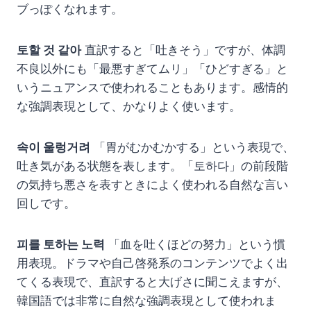
ブっぽくなれます。
토할 것 같아
直訳すると「吐きそう」ですが、体調
不良以外にも「最悪すぎてムリ」「ひどすぎる」と
いうニュアンスで使われることもあります。感情的
な強調表現として、かなりよく使います。
속이 울렁거려
「胃がむかむかする」という表現で、
吐き気がある状態を表します。「토하다」の前段階
の気持ち悪さを表すときによく使われる自然な言い
回しです。
피를 토하는 노력
「血を吐くほどの努力」という慣
用表現。ドラマや自己啓発系のコンテンツでよく出
てくる表現で、直訳すると大げさに聞こえますが、
韓国語では非常に自然な強調表現として使われま