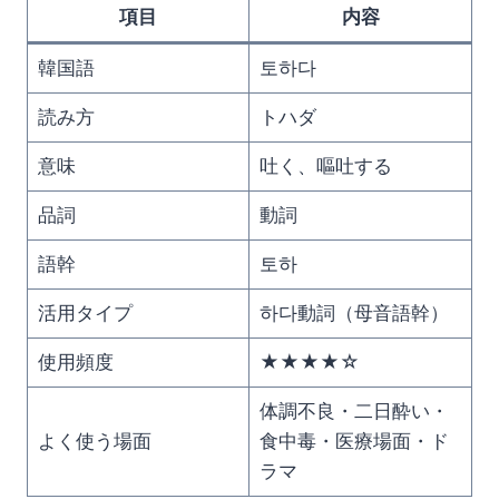
項目
内容
韓国語
토하다
読み方
トハダ
意味
吐く、嘔吐する
品詞
動詞
語幹
토하
活用タイプ
하다動詞（母音語幹）
使用頻度
★★★★☆
体調不良・二日酔い・
よく使う場面
食中毒・医療場面・ド
ラマ