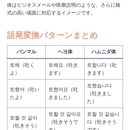
体はビジネスメールや医療説明のような、さらに格
式の高い場面に対応するイメージです。
語尾変換パターンまとめ
パンマル
ヘヨ体
ハムニダ体
토해（吐く
토해요（吐き
토합니다（吐
よ）
ます）
きます）
토했습니다
토했어（吐い
토했어요（吐
（吐きまし
たよ）
きました）
た）
토할 것 같아요
토할 것 같습니
토할 것 같아
（吐きそうで
다（吐きそう
（吐きそう）
す）
です）