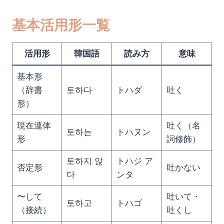
基本活用形一覧
活用形
韓国語
読み方
意味
基本形
（辞書
토하다
トハダ
吐く
形）
現在連体
吐く（名
토하는
トハヌン
形
詞修飾）
토하지 않
トハジ ア
否定形
吐かない
다
ンタ
〜して
吐いて・
토하고
トハゴ
（接続）
吐くし