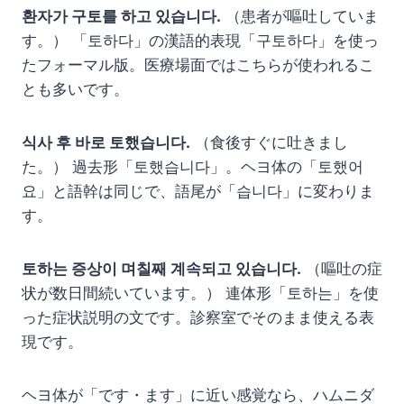
환자가 구토를 하고 있습니다.
（患者が嘔吐していま
す。） 「토하다」の漢語的表現「구토하다」を使っ
たフォーマル版。医療場面ではこちらが使われるこ
とも多いです。
식사 후 바로 토했습니다.
（食後すぐに吐きまし
た。） 過去形「토했습니다」。ヘヨ体の「토했어
요」と語幹は同じで、語尾が「습니다」に変わりま
す。
토하는 증상이 며칠째 계속되고 있습니다.
（嘔吐の症
状が数日間続いています。） 連体形「토하는」を使
った症状説明の文です。診察室でそのまま使える表
現です。
ヘヨ体が「です・ます」に近い感覚なら、ハムニダ