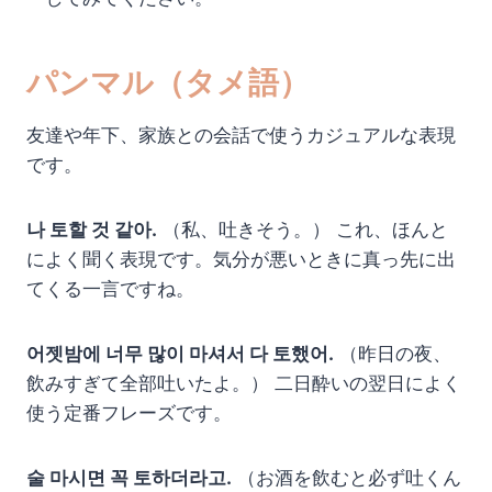
パンマル（タメ語）
友達や年下、家族との会話で使うカジュアルな表現
です。
나 토할 것 같아.
（私、吐きそう。） これ、ほんと
によく聞く表現です。気分が悪いときに真っ先に出
てくる一言ですね。
어젯밤에 너무 많이 마셔서 다 토했어.
（昨日の夜、
飲みすぎて全部吐いたよ。） 二日酔いの翌日によく
使う定番フレーズです。
술 마시면 꼭 토하더라고.
（お酒を飲むと必ず吐くん