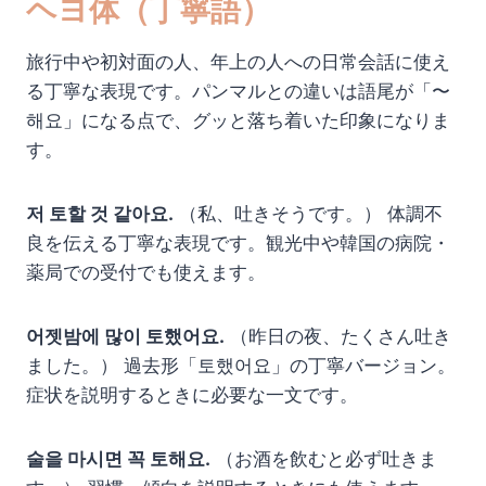
ヘヨ体（丁寧語）
旅行中や初対面の人、年上の人への日常会話に使え
る丁寧な表現です。パンマルとの違いは語尾が「〜
해요」になる点で、グッと落ち着いた印象になりま
す。
저 토할 것 같아요.
（私、吐きそうです。） 体調不
良を伝える丁寧な表現です。観光中や韓国の病院・
薬局での受付でも使えます。
어젯밤에 많이 토했어요.
（昨日の夜、たくさん吐き
ました。） 過去形「토했어요」の丁寧バージョン。
症状を説明するときに必要な一文です。
술을 마시면 꼭 토해요.
（お酒を飲むと必ず吐きま