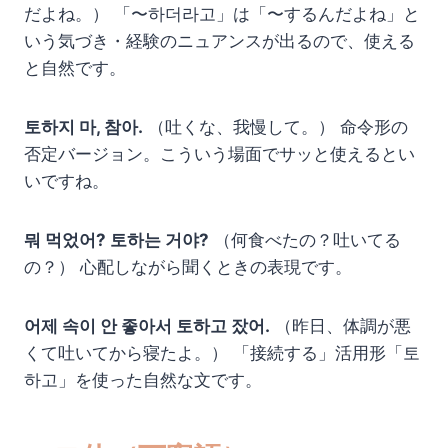
だよね。） 「〜하더라고」は「〜するんだよね」と
いう気づき・経験のニュアンスが出るので、使える
と自然です。
토하지 마, 참아.
（吐くな、我慢して。） 命令形の
否定バージョン。こういう場面でサッと使えるとい
いですね。
뭐 먹었어? 토하는 거야?
（何食べたの？吐いてる
の？） 心配しながら聞くときの表現です。
어제 속이 안 좋아서 토하고 잤어.
（昨日、体調が悪
くて吐いてから寝たよ。） 「接続する」活用形「토
하고」を使った自然な文です。