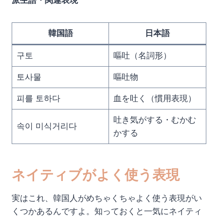
派生語・関連表現
韓国語
日本語
구토
嘔吐（名詞形）
토사물
嘔吐物
피를 토하다
血を吐く（慣用表現）
吐き気がする・むかむ
속이 미식거리다
かする
ネイティブがよく使う表現
実はこれ、韓国人がめちゃくちゃよく使う表現がい
くつかあるんですよ。知っておくと一気にネイティ