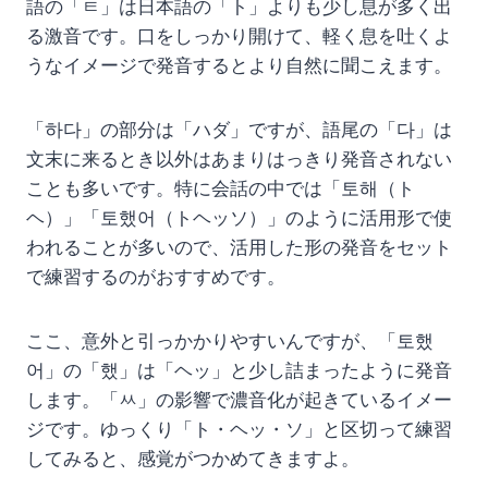
語の「ㅌ」は日本語の「ト」よりも少し息が多く出
る激音です。口をしっかり開けて、軽く息を吐くよ
うなイメージで発音するとより自然に聞こえます。
「하다」の部分は「ハダ」ですが、語尾の「다」は
文末に来るとき以外はあまりはっきり発音されない
ことも多いです。特に会話の中では「토해（ト
ヘ）」「토했어（トヘッソ）」のように活用形で使
われることが多いので、活用した形の発音をセット
で練習するのがおすすめです。
ここ、意外と引っかかりやすいんですが、「토했
어」の「했」は「ヘッ」と少し詰まったように発音
します。「ㅆ」の影響で濃音化が起きているイメー
ジです。ゆっくり「ト・ヘッ・ソ」と区切って練習
してみると、感覚がつかめてきますよ。