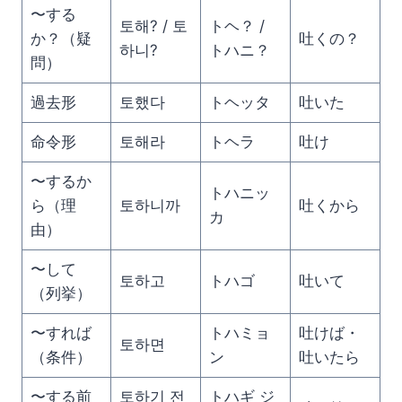
〜する
토해? / 토
トヘ？ /
か？（疑
吐くの？
하니?
トハニ？
問）
過去形
토했다
トヘッタ
吐いた
命令形
토해라
トヘラ
吐け
〜するか
トハニッ
ら（理
토하니까
吐くから
カ
由）
〜して
토하고
トハゴ
吐いて
（列挙）
〜すれば
トハミョ
吐けば・
토하면
（条件）
ン
吐いたら
〜する前
토하기 전
トハギ ジ