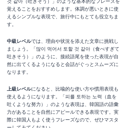
것 같아（吐きそう）」のような基本的なフレーズを
覚えることをおすすめします。体調が悪いときに使
えるシンプルな表現で、旅行中にもとても役立ちま
す。
中級レベル
では、理由や状況を添えた文章に挑戦し
ましょう。「많이 먹어서 토할 것 같아（食べすぎて
吐きそう）」のように、接続語尾を使った表現が自
然に出てくるようになると会話がぐっとスムーズに
なります。
上級レベル
になると、比喩的な使い方や慣用表現も
使えるようになります。「피를 토하는 노력（血を
吐くような努力）」のような表現は、韓国語の語彙
力があることを自然にアピールできる表現です。実
際に韓国人もよく使うフレーズなので、ぜひマスタ
ーしてみてください。