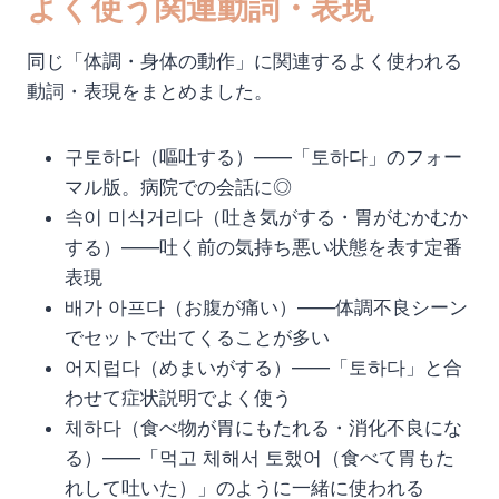
よく使う関連動詞・表現
同じ「体調・身体の動作」に関連するよく使われる
動詞・表現をまとめました。
구토하다（嘔吐する）——「토하다」のフォー
マル版。病院での会話に◎
속이 미식거리다（吐き気がする・胃がむかむか
する）——吐く前の気持ち悪い状態を表す定番
表現
배가 아프다（お腹が痛い）——体調不良シーン
でセットで出てくることが多い
어지럽다（めまいがする）——「토하다」と合
わせて症状説明でよく使う
체하다（食べ物が胃にもたれる・消化不良にな
る）——「먹고 체해서 토했어（食べて胃もた
れして吐いた）」のように一緒に使われる