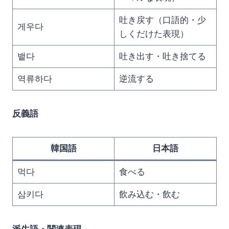
吐き戻す（口語的・少
게우다
しくだけた表現）
뱉다
吐き出す・吐き捨てる
역류하다
逆流する
反義語
韓国語
日本語
먹다
食べる
삼키다
飲み込む・飲む