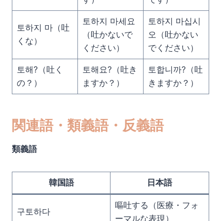
토하지 마세요
토하지 마십시
토하지 마（吐
（吐かないで
오（吐かない
くな）
ください）
でください）
토해?（吐く
토해요?（吐き
토합니까?（吐
の？）
ますか？）
きますか？）
関連語・類義語・反義語
類義語
韓国語
日本語
嘔吐する（医療・フォ
구토하다
ーマルな表現）