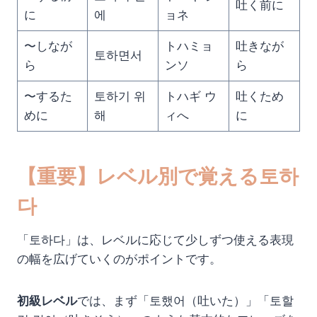
吐く前に
に
에
ョネ
〜しなが
トハミョ
吐きなが
토하면서
ら
ンソ
ら
〜するた
토하기 위
トハギ ウ
吐くため
めに
해
ィへ
に
【重要】レベル別で覚える토하
다
「토하다」は、レベルに応じて少しずつ使える表現
の幅を広げていくのがポイントです。
初級レベル
では、まず「토했어（吐いた）」「토할