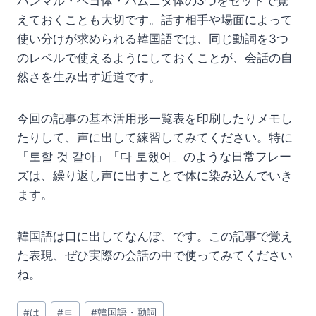
パンマル・ヘヨ体・ハムニダ体の3つをセットで覚
えておくことも大切です。話す相手や場面によって
使い分けが求められる韓国語では、同じ動詞を3つ
のレベルで使えるようにしておくことが、会話の自
然さを生み出す近道です。
今回の記事の基本活用形一覧表を印刷したりメモし
たりして、声に出して練習してみてください。特に
「토할 것 같아」「다 토했어」のような日常フレー
ズは、繰り返し声に出すことで体に染み込んでいき
ます。
韓国語は口に出してなんぼ、です。この記事で覚え
た表現、ぜひ実際の会話の中で使ってみてください
ね。
投
#
は
#
ㅌ
#
韓国語・動詞