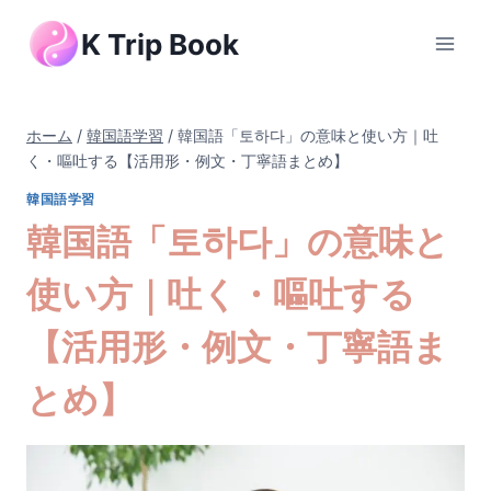
内
K Trip Book
容
を
ス
キ
ホーム
/
韓国語学習
/
韓国語「토하다」の意味と使い方｜吐
ッ
く・嘔吐する【活用形・例文・丁寧語まとめ】
プ
韓国語学習
韓国語「토하다」の意味と
使い方｜吐く・嘔吐する
【活用形・例文・丁寧語ま
とめ】