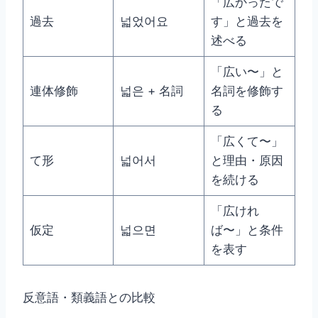
「広かったで
過去
넓었어요
す」と過去を
述べる
「広い〜」と
連体修飾
넓은 + 名詞
名詞を修飾す
る
「広くて〜」
て形
넓어서
と理由・原因
を続ける
「広けれ
仮定
넓으면
ば〜」と条件
を表す
反意語・類義語との比較