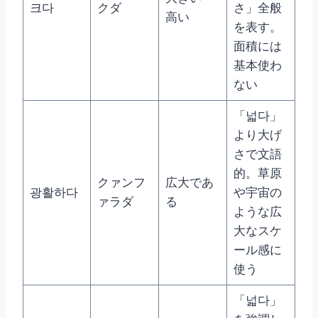
크다
クダ
さ」全般
高い
を表す。
面積には
基本使わ
ない
「넓다」
より大げ
さで文語
的。草原
クァンフ
広大であ
광활하다
や宇宙の
ァラダ
る
ような広
大なスケ
ール感に
使う
「넓다」