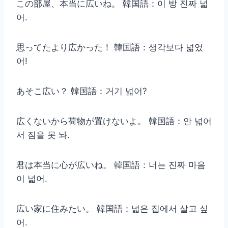
この部屋、本当に広いね。 韓国語：이 방 진짜 넓
어.
思ってたより広かった！ 韓国語：생각보다 넓었
어!
あそこ広い？ 韓国語：거기 넓어?
広くないから荷物が置けないよ。 韓国語：안 넓어
서 짐을 못 놔.
君は本当に心が広いね。 韓国語：너는 진짜 마음
이 넓어.
広い家に住みたい。 韓国語：넓은 집에서 살고 싶
어.