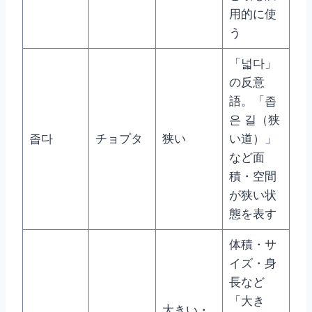
用的に使
う
「넓다」
の反意
語。「좁
은 길（狭
좁다
チョプタ
狭い
い道）」
など面
積・空間
が狭い状
態を表す
体積・サ
イズ・身
長など
「大き
大きい・