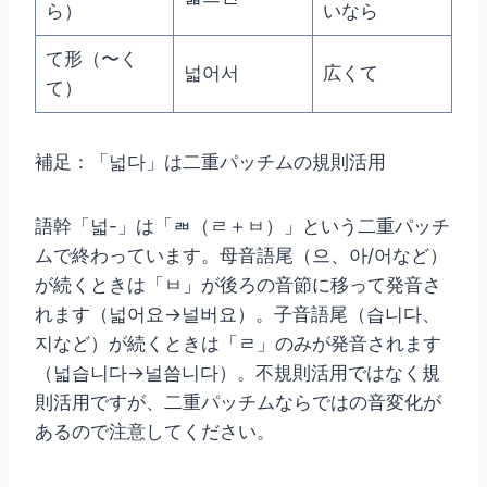
ら）
いなら
て形（〜く
넓어서
広くて
て）
補足：「넓다」は二重パッチムの規則活用
語幹「넓-」は「ㄼ（ㄹ＋ㅂ）」という二重パッチ
ムで終わっています。母音語尾（으、아/어など）
が続くときは「ㅂ」が後ろの音節に移って発音さ
れます（넓어요→널버요）。子音語尾（습니다、
지など）が続くときは「ㄹ」のみが発音されます
（넓습니다→널씀니다）。不規則活用ではなく規
則活用ですが、二重パッチムならではの音変化が
あるので注意してください。