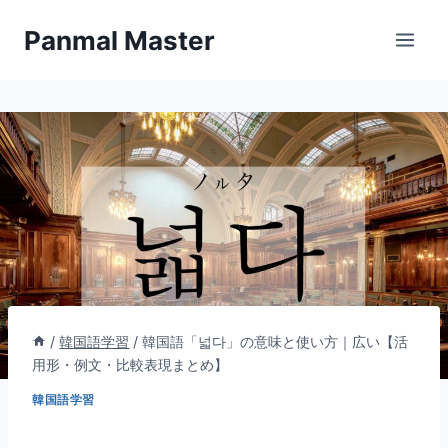
内
Panmal Master
容
を
ス
キ
ッ
プ
/
韓国語学習
/
韓国語「넓다」の意味と使い方｜広い【活
用形・例文・比較表現まとめ】
韓国語学習