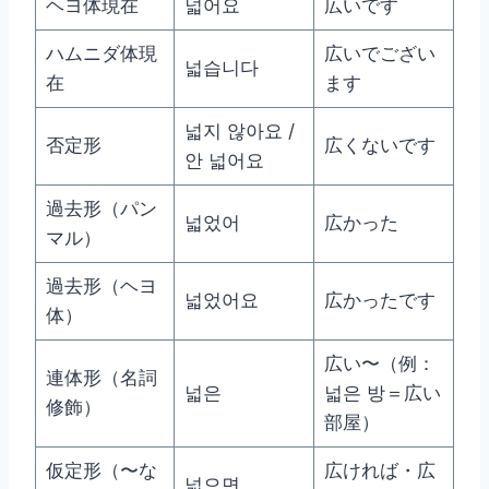
ヘヨ体現在
넓어요
広いです
ハムニダ体現
広いでござい
넓습니다
在
ます
넓지 않아요 /
否定形
広くないです
안 넓어요
過去形（パン
넓었어
広かった
マル）
過去形（ヘヨ
넓었어요
広かったです
体）
広い〜（例：
連体形（名詞
넓은
넓은 방＝広い
修飾）
部屋）
仮定形（〜な
広ければ・広
넓으면