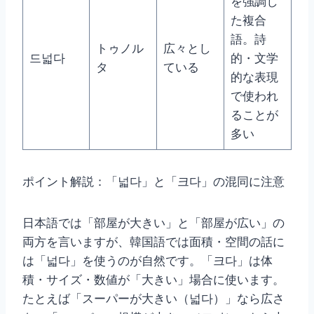
を強調し
た複合
語。詩
トゥノル
広々とし
드넓다
的・文学
タ
ている
的な表現
で使われ
ることが
多い
ポイント解説：「넓다」と「크다」の混同に注意
日本語では「部屋が大きい」と「部屋が広い」の
両方を言いますが、韓国語では面積・空間の話に
は「넓다」を使うのが自然です。「크다」は体
積・サイズ・数値が「大きい」場合に使います。
たとえば「スーパーが大きい（넓다）」なら広さ