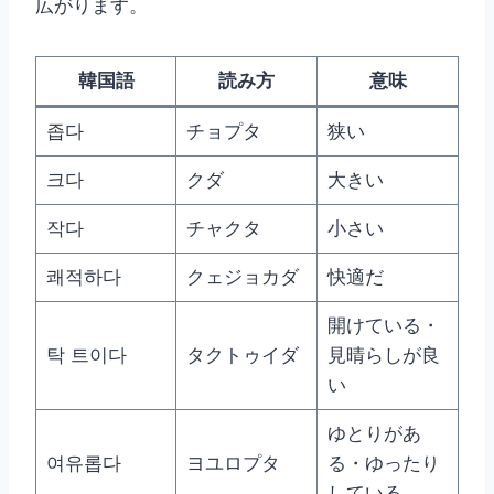
広がります。
韓国語
読み方
意味
좁다
チョプタ
狭い
크다
クダ
大きい
작다
チャクタ
小さい
쾌적하다
クェジョカダ
快適だ
開けている・
탁 트이다
タクトゥイダ
見晴らしが良
い
ゆとりがあ
여유롭다
ヨユロプタ
る・ゆったり
している