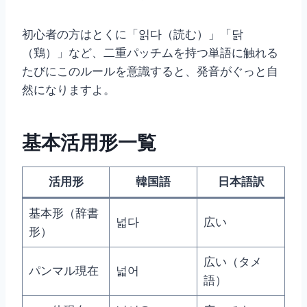
初心者の方はとくに「읽다（読む）」「닭
（鶏）」など、二重パッチムを持つ単語に触れる
たびにこのルールを意識すると、発音がぐっと自
然になりますよ。
基本活用形一覧
活用形
韓国語
日本語訳
基本形（辞書
넓다
広い
形）
広い（タメ
パンマル現在
넓어
語）