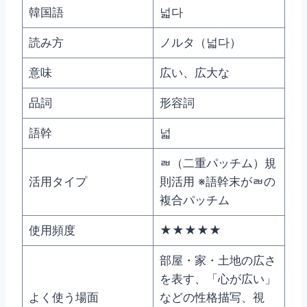
韓国語
넓다
読み方
ノルタ（넓다）
意味
広い、広大な
品詞
形容詞
語幹
넓
ㄼ（二重パッチム）規
活用タイプ
則活用 ※語幹末がㄼの
複合パッチム
使用頻度
★★★★★
部屋・家・土地の広さ
を表す、「心が広い」
よく使う場面
などの性格描写、視