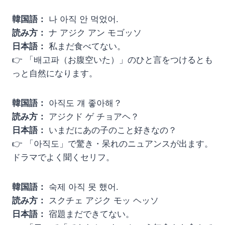
韓国語：
나 아직 안 먹었어.
読み方：
ナ アジク アン モゴッソ
日本語：
私まだ食べてない。
👉 「배고파（お腹空いた）」のひと言をつけるとも
っと自然になります。
韓国語：
아직도 걔 좋아해？
読み方：
アジクド ゲ チョアヘ？
日本語：
いまだにあの子のこと好きなの？
👉 「아직도」で驚き・呆れのニュアンスが出ます。
ドラマでよく聞くセリフ。
韓国語：
숙제 아직 못 했어.
読み方：
スクチェ アジク モッ ヘッソ
日本語：
宿題まだできてない。