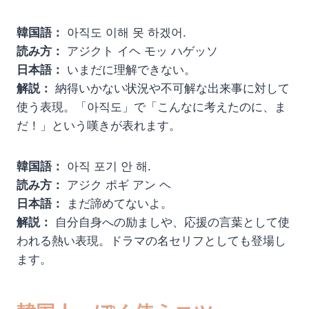
韓国語：
아직도 이해 못 하겠어.
読み方：
アジクト イヘ モッ ハゲッソ
日本語：
いまだに理解できない。
解説：
納得いかない状況や不可解な出来事に対して
使う表現。「아직도」で「こんなに考えたのに、ま
だ！」という嘆きが表れます。
韓国語：
아직 포기 안 해.
読み方：
アジク ポギ アン ヘ
日本語：
まだ諦めてないよ。
解説：
自分自身への励ましや、応援の言葉として使
われる熱い表現。ドラマの名セリフとしても登場し
ます。