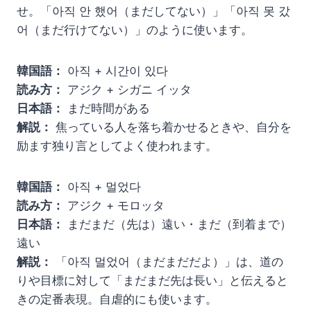
せ。「아직 안 했어（まだしてない）」「아직 못 갔
어（まだ行けてない）」のように使います。
韓国語：
아직 + 시간이 있다
読み方：
アジク + シガニ イッタ
日本語：
まだ時間がある
解説：
焦っている人を落ち着かせるときや、自分を
励ます独り言としてよく使われます。
韓国語：
아직 + 멀었다
読み方：
アジク + モロッタ
日本語：
まだまだ（先は）遠い・まだ（到着まで）
遠い
解説：
「아직 멀었어（まだまだだよ）」は、道の
りや目標に対して「まだまだ先は長い」と伝えると
きの定番表現。自虐的にも使います。