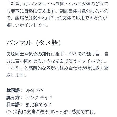
「아직」はパンマル・ヘヨ体・ハムニダ体のどれで
も非常に自然に使えます。副詞自体は変化しないの
で、語尾だけ変えれば3つの文体で応用できるのが
嬉しいポイントです。
パンマル（タメ語）
友達同士や気心の知れた相手、SNSでの独り言、自
分に言い聞かせるような場面で使うスタイルです。
「아직」と感情的な表現の組み合わせが特に多く登
場します。
韓国語：
아직 자？
読み方：
アジク チャ？
日本語：
まだ寝てる？
👉 深夜に友達に送るLINEっぽい感覚ですね。