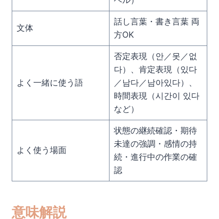
ベル）
話し言葉・書き言葉 両
文体
方OK
否定表現（안／못／없
다）、肯定表現（있다
よく一緒に使う語
／남다／남아있다）、
時間表現（시간이 있다
など）
状態の継続確認・期待
未達の強調・感情の持
よく使う場面
続・進行中の作業の確
認
意味解説