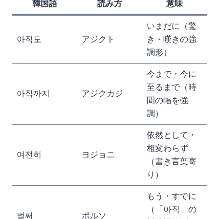
韓国語
読み方
意味
いまだに（驚
아직도
アジクト
き・嘆きの強
調形）
今まで・今に
至るまで（時
아직까지
アジクカジ
間の幅を強
調）
依然として・
相変わらず
여전히
ヨジョニ
（書き言葉寄
り）
もう・すでに
（「아직」の
벌써
ポルソ