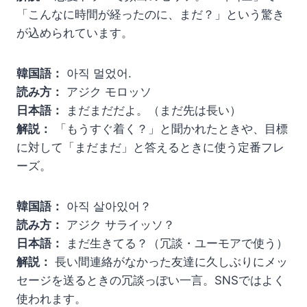
「こんなに時間が経ったのに、まだ？」という驚き
が込められています。
韓国語：
아직 멀었어.
読み方：
アジク モロッソ
日本語：
まだまだだよ。（まだ先は長い）
解説：
「もうすぐ着く？」と聞かれたときや、目標
に対して「まだまだ」と答えるときに使う定番フレ
ーズ。
韓国語：
아직 살아있어？
読み方：
アジク サライッソ？
日本語：
まだ生きてる？（冗談・ユーモアで使う）
解説：
長い間連絡がなかった友達に久しぶりにメッ
セージを送るときの冗談っぽい一言。SNSではよく
使われます。