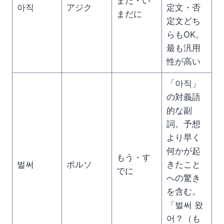
まだ・い
아직
アジク
定文・否
まだに
定文どち
らもOK。
最も汎用
性が高い
「아직」
の対義語
的な副
詞。予想
より早く
何かが起
もう・す
벌써
ポルソ
きたこと
でに
への驚き
を含む。
「벌써 왔
어？（も