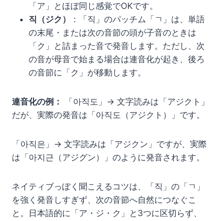
「ア」とほぼ同じ感覚でOKです。
직（ジク）
：「직」のパッチム「ㄱ」は、単語
の末尾・または次の音節の頭が子音のときは
「ク」と詰まった音で発音します。ただし、次
の音が母音で始まる場合は連音化が起き、後ろ
の音節に「ク」が移動します。
連音化の例：
「아직도」→ 文字読みは「アジクト」
だが、実際の発音は「아직도（アジクト）」です。
「아직은」→ 文字読みは「アジクン」ですが、実際
は「아지근（アジグン）」のように発音されます。
ネイティブっぽく聞こえるコツは、「직」の「ㄱ」
を強く発音しすぎず、次の音節へ自然につなぐこ
と。日本語的に「ア・ジ・ク」と3つに区切らず、