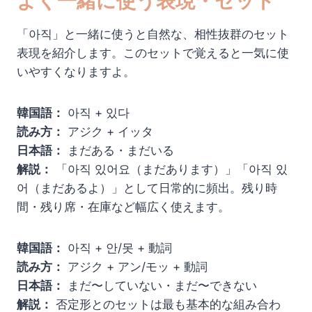
よく一緒に使う表現・セット
「아직」と一緒に使うと自然な、相性抜群のセット
表現を紹介します。このセットで覚えると一気に使
いやすくなりますよ。
韓国語：
아직 + 있다
読み方：
アジク + イッタ
日本語：
まだある・まだいる
解説：
「아직 있어요（まだあります）」「아직 있
어（まだあるよ）」として日常的に頻出。残り時
間・残り席・在庫など幅広く使えます。
韓国語：
아직 + 안/못 + 動詞
読み方：
アジク + アン/モッ + 動詞
日本語：
まだ〜していない・まだ〜できない
解説：
否定形とのセットは最も基本的な組み合わ