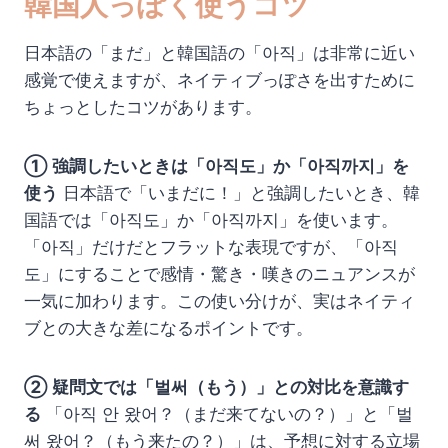
韓国人っぽく使うコツ
日本語の「まだ」と韓国語の「아직」は非常に近い
感覚で使えますが、ネイティブっぽさを出すために
ちょっとしたコツがあります。
① 強調したいときは「아직도」か「아직까지」を
使う
日本語で「いまだに！」と強調したいとき、韓
国語では「아직도」か「아직까지」を使います。
「아직」だけだとフラットな表現ですが、「아직
도」にすることで感情・驚き・嘆きのニュアンスが
一気に加わります。この使い分けが、実はネイティ
ブとの大きな差になるポイントです。
② 疑問文では「벌써（もう）」との対比を意識す
る
「아직 안 왔어？（まだ来てないの？）」と「벌
써 왔어？（もう来たの？）」は、予想に対する立場