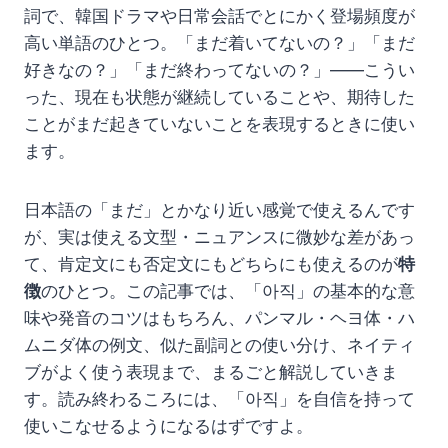
詞で、韓国ドラマや日常会話でとにかく登場頻度が
高い単語のひとつ。「まだ着いてないの？」「まだ
好きなの？」「まだ終わってないの？」——こうい
った、現在も状態が継続していることや、期待した
ことがまだ起きていないことを表現するときに使い
ます。
日本語の「まだ」とかなり近い感覚で使えるんです
が、実は使える文型・ニュアンスに微妙な差があっ
て、肯定文にも否定文にもどちらにも使えるのが
特
徴
のひとつ。この記事では、「아직」の基本的な意
味や発音のコツはもちろん、パンマル・ヘヨ体・ハ
ムニダ体の例文、似た副詞との使い分け、ネイティ
ブがよく使う表現まで、まるごと解説していきま
す。読み終わるころには、「아직」を自信を持って
使いこなせるようになるはずですよ。