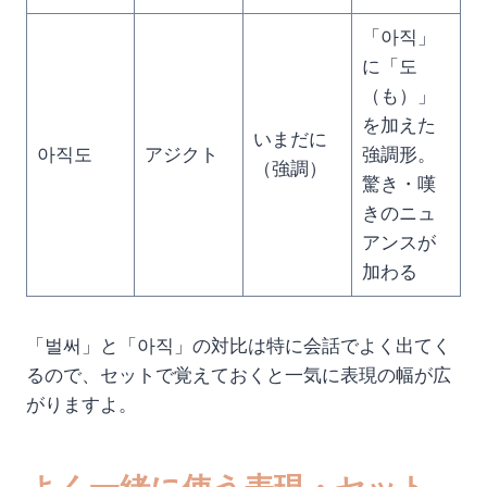
「아직」
に「도
（も）」
を加えた
いまだに
아직도
アジクト
強調形。
（強調）
驚き・嘆
きのニュ
アンスが
加わる
「벌써」と「아직」の対比は特に会話でよく出てく
るので、セットで覚えておくと一気に表現の幅が広
がりますよ。