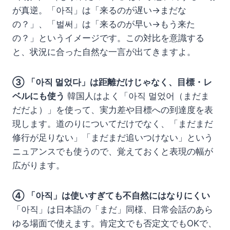
が真逆。「아직」は「来るのが遅い→まだな
の？」、「벌써」は「来るのが早い→もう来た
の？」というイメージです。この対比を意識する
と、状況に合った自然な一言が出てきますよ。
③ 「아직 멀었다」は距離だけじゃなく、目標・レ
ベルにも使う
韓国人はよく「아직 멀었어（まだま
だだよ）」を使って、実力差や目標への到達度を表
現します。道のりについてだけでなく、「まだまだ
修行が足りない」「まだまだ追いつけない」という
ニュアンスでも使うので、覚えておくと表現の幅が
広がります。
④ 「아직」は使いすぎても不自然にはなりにくい
「아직」は日本語の「まだ」同様、日常会話のあら
ゆる場面で使えます。肯定文でも否定文でもOKで、