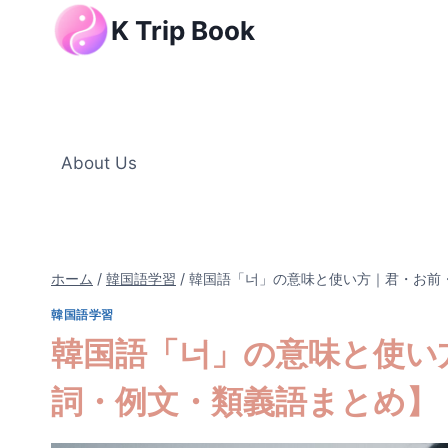
内
K Trip Book
容
を
ス
キ
ッ
About Us
プ
ホーム
/
韓国語学習
/
韓国語「너」の意味と使い方｜君・お前
韓国語学習
韓国語「너」の意味と使い
詞・例文・類義語まとめ】