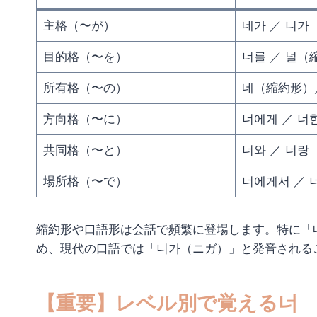
主格（〜が）
네가 ／ 니가
目的格（〜を）
너를 ／ 널（
所有格（〜の）
네（縮約形）
方向格（〜に）
너에게 ／ 너
共同格（〜と）
너와 ／ 너랑
場所格（〜で）
너에게서 ／
縮約形や口語形は会話で頻繁に登場します。特に「
め、現代の口語では「니가（ニガ）」と発音される
【重要】レベル別で覚える너