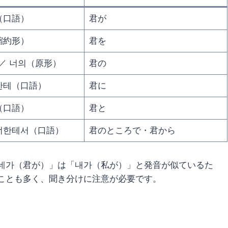
（口語）
君が
縮約形）
君を
／ 너의（原形）
君の
한테（口語）
君に
（口語）
君と
 너한테서（口語）
君のところで・君から
네가（君が）」は「내가（私が）」と発音が似ているた
ことも多く、聞き分けに注意が必要です。