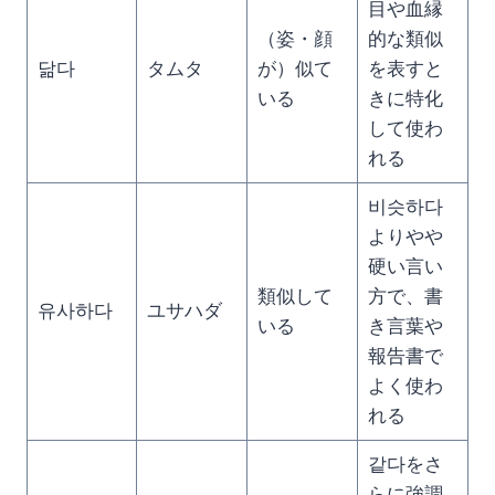
目や血縁
（姿・顔
的な類似
닮다
タムタ
が）似て
を表すと
いる
きに特化
して使わ
れる
비슷하다
よりやや
硬い言い
類似して
方で、書
유사하다
ユサハダ
いる
き言葉や
報告書で
よく使わ
れる
같다をさ
らに強調