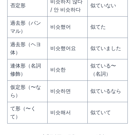
비슷하지 않다
否定形
似ていない
/ 안 비슷하다
過去形（パン
비슷했어
似てた
マル）
過去形（ヘヨ
비슷했어요
似ていました
体）
連体形（名詞
似ている〜
비슷한
修飾）
（名詞）
仮定形（〜な
비슷하면
似ているなら
ら）
て形（〜く
비슷해서
似ていて
て）