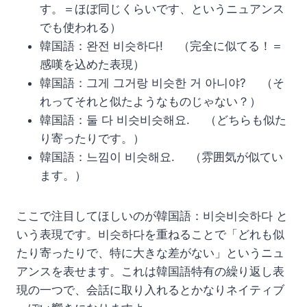
す。＝ほぼ同じくらいです、というニュアンス
でも使われる）
韓国語：완전 비슷하다! （完全に似てる！＝
感嘆を込めた表現）
韓国語：그게 그거랑 비슷한 거 아니야? （そ
れってそれと似たようなものじゃない？）
韓国語：둘 다 비슷비슷해요. （どちらも似た
り寄ったりです。）
韓国語：느낌이 비슷해요. （雰囲気が似てい
ます。）
ここで注目してほしいのが韓国語：비슷비슷하다 と
いう表現です。비슷하다を重ねることで「どれも似
たり寄ったりで、特に大きな差がない」というニュ
アンスを表せます。これは韓国語特有の繰り返し表
現の一つで、会話に取り入れるとかなりネイティブ