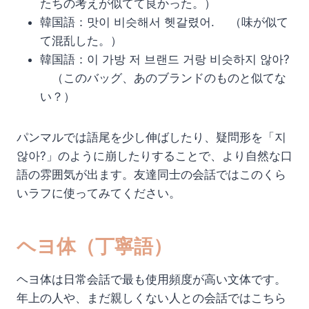
たちの考えが似てて良かった。）
韓国語：맛이 비슷해서 헷갈렸어. （味が似て
て混乱した。）
韓国語：이 가방 저 브랜드 거랑 비슷하지 않아?
（このバッグ、あのブランドのものと似てな
い？）
パンマルでは語尾を少し伸ばしたり、疑問形を「지
않아?」のように崩したりすることで、より自然な口
語の雰囲気が出ます。友達同士の会話ではこのくら
いラフに使ってみてください。
ヘヨ体（丁寧語）
ヘヨ体は日常会話で最も使用頻度が高い文体です。
年上の人や、まだ親しくない人との会話ではこちら