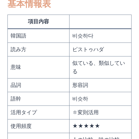
基本情報表
項目内容
韓国語
비슷하다
読み方
ピストゥハダ
似ている、類似してい
意味
る
品詞
形容詞
語幹
비슷하
活用タイプ
ㅎ変則活用
使用頻度
★★★★★