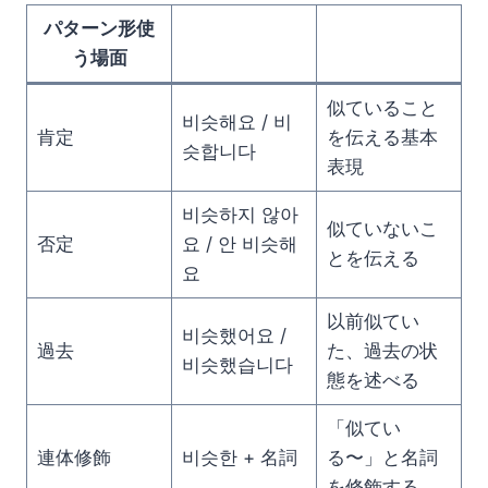
パターン形使
う場面
似ていること
비슷해요 / 비
肯定
を伝える基本
슷합니다
表現
비슷하지 않아
似ていないこ
否定
요 / 안 비슷해
とを伝える
요
以前似てい
비슷했어요 /
過去
た、過去の状
비슷했습니다
態を述べる
「似てい
連体修飾
비슷한 + 名詞
る〜」と名詞
を修飾する