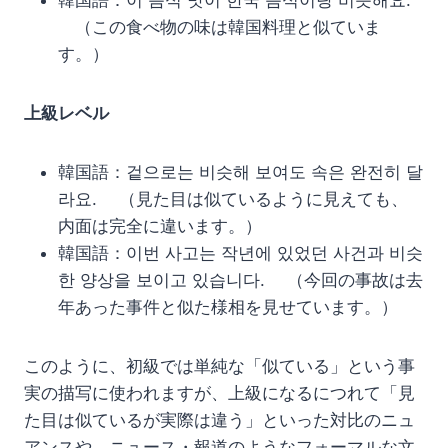
韓国語：이 음식 맛이 한국 음식이랑 비슷해요.
（この食べ物の味は韓国料理と似ていま
す。）
上級レベル
韓国語：겉으로는 비슷해 보여도 속은 완전히 달
라요. （見た目は似ているように見えても、
内面は完全に違います。）
韓国語：이번 사고는 작년에 있었던 사건과 비슷
한 양상을 보이고 있습니다. （今回の事故は去
年あった事件と似た様相を見せています。）
このように、初級では単純な「似ている」という事
実の描写に使われますが、上級になるにつれて「見
た目は似ているが実際は違う」といった対比のニュ
アンスや、ニュース・報道のようなフォーマルな文