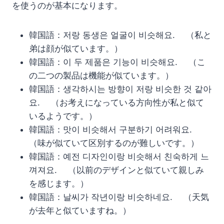
を使うのが基本になります。
韓国語：저랑 동생은 얼굴이 비슷해요. （私と
弟は顔が似ています。）
韓国語：이 두 제품은 기능이 비슷해요. （こ
の二つの製品は機能が似ています。）
韓国語：생각하시는 방향이 저랑 비슷한 것 같아
요. （お考えになっている方向性が私と似て
いるようです。）
韓国語：맛이 비슷해서 구분하기 어려워요.
（味が似ていて区別するのが難しいです。）
韓国語：예전 디자인이랑 비슷해서 친숙하게 느
껴져요. （以前のデザインと似ていて親しみ
を感じます。）
韓国語：날씨가 작년이랑 비슷하네요. （天気
が去年と似ていますね。）