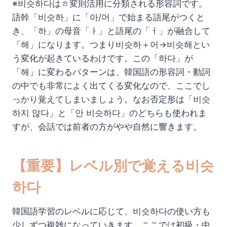
※비슷하다はㅎ変則活用に分類される形容詞です。
語幹「비슷하」に「아/어」で始まる語尾がつくと
き、「하」の母音「ㅏ」と語尾の「ㅓ」が融合して
「해」になります。つまり비슷하＋어→비슷해とい
う変化が起きているわけです。この「하다」が
「해」に変わるパターンは、韓国語の形容詞・動詞
の中でも非常によく出てくる変化なので、ここでし
っかり覚えてしまいましょう。なお否定形は「비슷
하지 않다」と「안 비슷하다」のどちらも使われま
すが、会話では前者の方がやや自然に響きます。
【重要】レベル別で覚える비슷
하다
韓国語学習のレベルに応じて、비슷하다の使い方も
少しずつ複雑になっていきます。ここでは初級・中