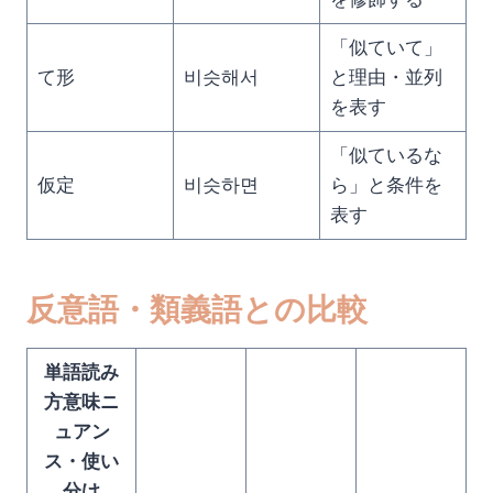
「似ていて」
て形
비슷해서
と理由・並列
を表す
「似ているな
仮定
비슷하면
ら」と条件を
表す
反意語・類義語との比較
単語読み
方意味ニ
ュアン
ス・使い
分け