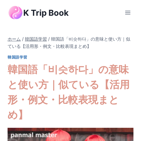
内
K Trip Book
容
を
ス
キ
ホーム
/
韓国語学習
/
韓国語「비슷하다」の意味と使い方｜似
ッ
ている【活用形・例文・比較表現まとめ】
プ
韓国語学習
韓国語「비슷하다」の意味
と使い方｜似ている【活用
形・例文・比較表現まと
め】