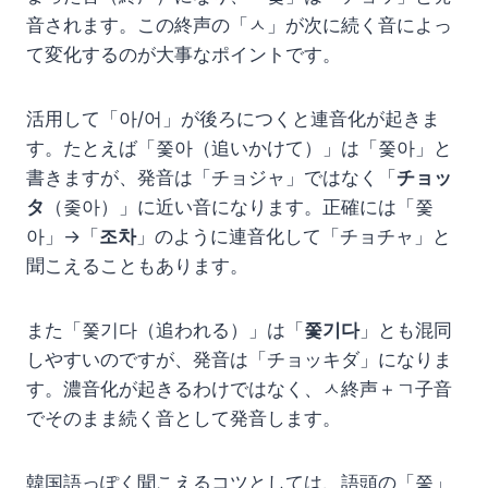
音されます。この終声の「ㅅ」が次に続く音によっ
て変化するのが大事なポイントです。
活用して「아/어」が後ろにつくと連音化が起きま
す。たとえば「쫓아（追いかけて）」は「쫓아」と
書きますが、発音は「チョジャ」ではなく「
チョッ
タ
（좇아）」に近い音になります。正確には「쫓
아」→「
조차
」のように連音化して「チョチャ」と
聞こえることもあります。
また「쫓기다（追われる）」は「
쫓기다
」とも混同
しやすいのですが、発音は「チョッキダ」になりま
す。濃音化が起きるわけではなく、ㅅ終声＋ㄱ子音
でそのまま続く音として発音します。
韓国語っぽく聞こえるコツとしては、語頭の「쫓」