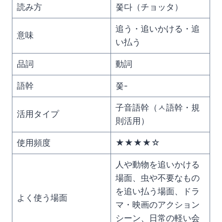
読み方
쫓다（チョッタ）
追う・追いかける・追
意味
い払う
品詞
動詞
語幹
쫓-
子音語幹（ㅅ語幹・規
活用タイプ
則活用）
使用頻度
★★★★☆
人や動物を追いかける
場面、虫や不要なもの
を追い払う場面、ドラ
よく使う場面
マ・映画のアクション
シーン、日常の軽い会