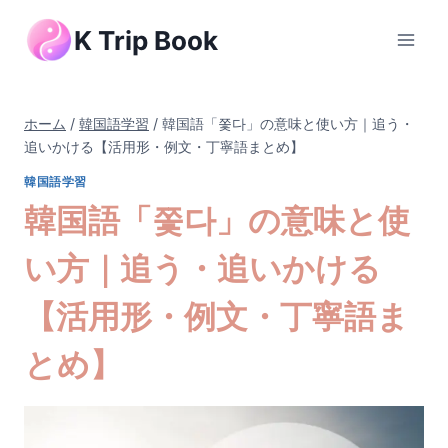
内
K Trip Book
容
を
ス
キ
ホーム
/
韓国語学習
/
韓国語「쫓다」の意味と使い方｜追う・
ッ
追いかける【活用形・例文・丁寧語まとめ】
プ
韓国語学習
韓国語「쫓다」の意味と使
い方｜追う・追いかける
【活用形・例文・丁寧語ま
とめ】