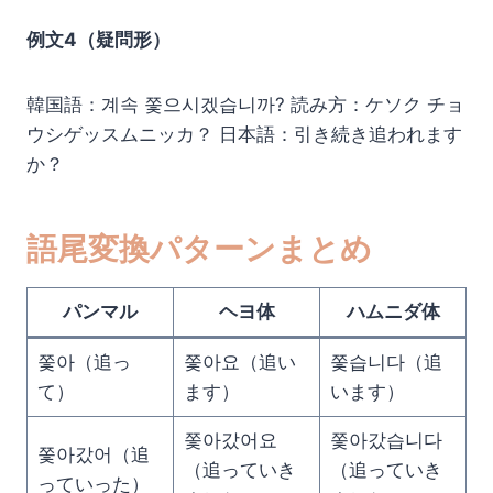
例文4（疑問形）
韓国語：계속 쫓으시겠습니까? 読み方：ケソク チョ
ウシゲッスムニッカ？ 日本語：引き続き追われます
か？
語尾変換パターンまとめ
パンマル
ヘヨ体
ハムニダ体
쫓아（追っ
쫓아요（追い
쫓습니다（追
て）
ます）
います）
쫓아갔어요
쫓아갔습니다
쫓아갔어（追
（追っていき
（追っていき
っていった）