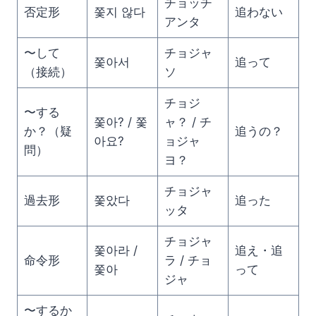
チョッチ
否定形
쫓지 않다
追わない
アンタ
〜して
チョジャ
쫓아서
追って
（接続）
ソ
チョジ
〜する
쫓아? / 쫓
ャ？ / チ
か？（疑
追うの？
아요?
ョジャ
問）
ヨ？
チョジャ
過去形
쫓았다
追った
ッタ
チョジャ
쫓아라 /
追え・追
命令形
ラ / チョ
쫓아
って
ジャ
〜するか