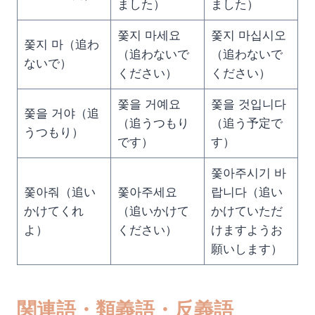
ました）
ました）
쫓지 마세요
쫓지 마십시오
쫓지 마（追わ
（追わないで
（追わないで
ないで）
ください）
ください）
쫓을 거예요
쫓을 것입니다
쫓을 거야（追
（追うつもり
（追う予定で
うつもり）
です）
す）
쫓아주시기 바
쫓아줘（追い
쫓아주세요
랍니다（追い
かけてくれ
（追いかけて
かけていただ
よ）
ください）
けますようお
願いします）
関連語・類義語・反義語