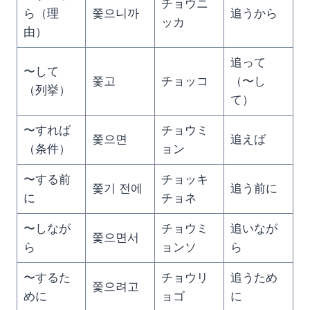
チョウニ
ら（理
쫓으니까
追うから
ッカ
由）
追って
〜して
쫓고
チョッコ
（〜し
（列挙）
て）
〜すれば
チョウミ
쫓으면
追えば
（条件）
ョン
〜する前
チョッキ
쫓기 전에
追う前に
に
チョネ
〜しなが
チョウミ
追いなが
쫓으면서
ら
ョンソ
ら
〜するた
チョウリ
追うため
쫓으려고
めに
ョゴ
に