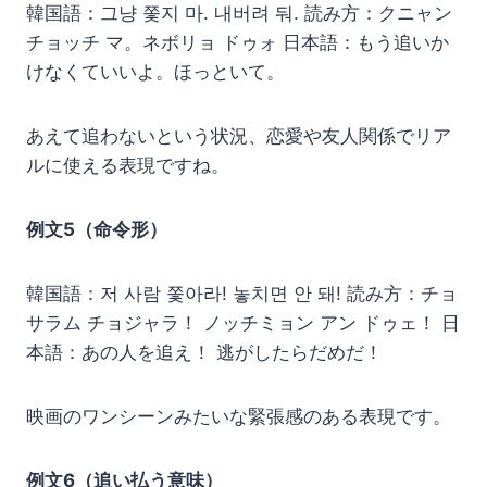
韓国語：그냥 쫓지 마. 내버려 둬. 読み方：クニャン
チョッチ マ。ネボリョ ドゥォ 日本語：もう追いか
けなくていいよ。ほっといて。
あえて追わないという状況、恋愛や友人関係でリア
ルに使える表現ですね。
例文5（命令形）
韓国語：저 사람 쫓아라! 놓치면 안 돼! 読み方：チョ
サラム チョジャラ！ ノッチミョン アン ドゥェ！ 日
本語：あの人を追え！ 逃がしたらだめだ！
映画のワンシーンみたいな緊張感のある表現です。
例文6（追い払う意味）