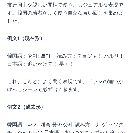
友達同士や親しい間柄で使う、カジュアルな表現で
す。韓国の若者がよく使う自然な言い回しを集めま
した。
例文1（現在形）
韓国語：쫓아! 빨리！ 読み方：チョジャ！ パルリ！
日本語：追いかけて！ 早く！
これ、ほんとによく聞く表現です。ドラマの追いか
けっこシーンで必ず出てきます。
例文2（過去形）
韓国語：나 걔 계속 쫓아갔어. 読み方：ナ ゲ ケソク
チョジャガッソ 日本語：あいつのことずっと追いか