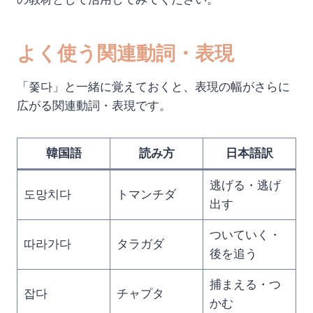
よく使う関連動詞・表現
「쫓다」と一緒に覚えておくと、表現の幅がさらに
広がる関連動詞・表現です。
韓国語
読み方
日本語訳
逃げる・逃げ
도망치다
トマンチダ
出す
ついていく・
따라가다
タラガダ
後を追う
捕まえる・つ
잡다
チャプタ
かむ