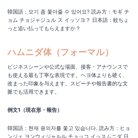
韓国語：모기 좀 쫓아줄 수 있어요? 読み方：モギ チ
ョム チョジャジュル ス イッソヨ？ 日本語：蚊ちょ
っと追い払ってもらえますか？
ハムニダ体（フォーマル）
ビジネスシーンや公式な場面、接客・アナウンスで
も使える最も丁寧な表現です。ヘヨ体よりも硬く、
改まった印象を与えます。スピーチや報告書的な文
脈でも活用できます。
例文1（現在形・報告）
韓国語：현재 용의자를 쫓고 있습니다. 読み方：ヒョ
ンジェ ヨンウィジャルル チョッコ イッスムニダ 日