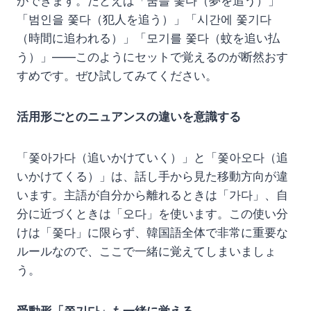
ができます。たとえば「꿈을 쫓다（夢を追う）」
「범인을 쫓다（犯人を追う）」「시간에 쫓기다
（時間に追われる）」「모기를 쫓다（蚊を追い払
う）」——このようにセットで覚えるのが断然おす
すめです。ぜひ試してみてください。
活用形ごとのニュアンスの違いを意識する
「쫓아가다（追いかけていく）」と「쫓아오다（追
いかけてくる）」は、話し手から見た移動方向が違
います。主語が自分から離れるときは「가다」、自
分に近づくときは「오다」を使います。この使い分
けは「쫓다」に限らず、韓国語全体で非常に重要な
ルールなので、ここで一緒に覚えてしまいましょ
う。