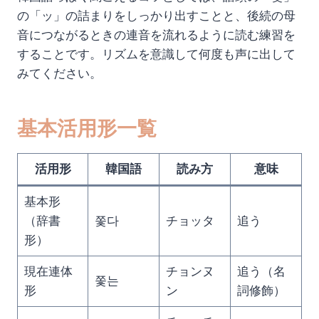
の「ッ」の詰まりをしっかり出すことと、後続の母
音につながるときの連音を流れるように読む練習を
することです。リズムを意識して何度も声に出して
みてください。
基本活用形一覧
活用形
韓国語
読み方
意味
基本形
（辞書
쫓다
チョッタ
追う
形）
現在連体
チョンヌ
追う（名
쫓는
形
ン
詞修飾）