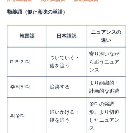
類義語（似た意味の単語）
ニュアンスの
韓国語
日本語訳
違い
寄り添いなが
ついていく・
따라가다
ら追うニュア
後を追う
ンス
より組織的・
추적하다
追跡する
計画的な追跡
쫓다の強調
追いかける・
形。より切迫
뒤쫓다
後を追う
したニュアン
ス