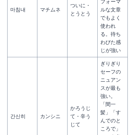
フォーマ
ついに・
마침내
マチムネ
ルな文章
とうとう
でもよく
使われ
る。待ち
わびた感
じが強い
ぎりぎり
セーフの
ニュアン
スが最も
強い。
「間一
かろうじ
髪」「す
간신히
カンシニ
て・辛う
んでのと
じて
ころで」