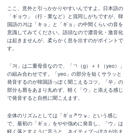
ここ、意外と引っかかりやすいんですよ。日本語の
「ギョウ」（行・業など）と混同しがちですが、韓
国語の겨は「キョ」と「ギョ」の中間くらいの音を
意識してみてください。語頭なので濃音化・激音化
は起きませんが、柔らかく息を出すのがポイントで
す。
「겨」は二重母音なので、「ㄱ（g）＋ㅕ（yeo）」
の組み合わせです。「yeo」の部分を短くサラッと
発音するのが韓国語っぽく聞こえるコツ。「우」の
部分も唇をあまり丸めず、軽く「ウ」と添える感じ
で発音すると自然に聞こえます。
全体のリズムとしては「ギョ↗ウ↘」という感じ
で、最初の「ギョ」をやや強めに発音し、「ウ」は
軽く落とすように言うと、ネイティブっぽさが出ま