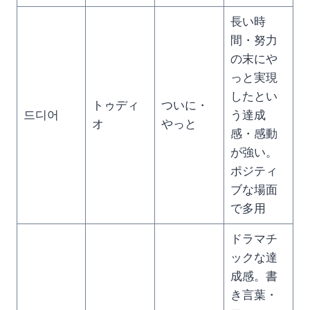
長い時
間・努力
の末にや
っと実現
したとい
トゥディ
ついに・
드디어
う達成
オ
やっと
感・感動
が強い。
ポジティ
ブな場面
で多用
ドラマチ
ックな達
成感。書
き言葉・