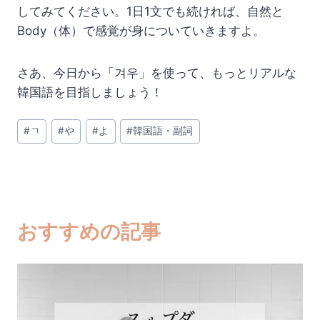
してみてください。1日1文でも続ければ、自然と
Body（体）で感覚が身についていきますよ。
さあ、今日から「겨우」を使って、もっとリアルな
韓国語を目指しましょう！
投
#
ㄱ
#
や
#
よ
#
韓国語・副詞
稿
タ
グ:
おすすめの記事