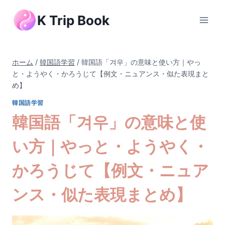
内
K Trip Book
容
を
ス
キ
ホーム
/
韓国語学習
/
韓国語「겨우」の意味と使い方｜やっ
ッ
と・ようやく・かろうじて【例文・ニュアンス・似た表現まと
め】
プ
韓国語学習
韓国語「겨우」の意味と使
い方｜やっと・ようやく・
かろうじて【例文・ニュア
ンス・似た表現まとめ】