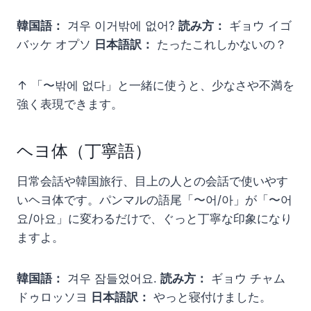
韓国語：
겨우 이거밖에 없어?
読み方：
ギョウ イゴ
バッケ オプソ
日本語訳：
たったこれしかないの？
↑ 「〜밖에 없다」と一緒に使うと、少なさや不満を
強く表現できます。
ヘヨ体（丁寧語）
日常会話や韓国旅行、目上の人との会話で使いやす
いヘヨ体です。パンマルの語尾「〜어/아」が「〜어
요/아요」に変わるだけで、ぐっと丁寧な印象になり
ますよ。
韓国語：
겨우 잠들었어요.
読み方：
ギョウ チャム
ドゥロッソヨ
日本語訳：
やっと寝付けました。