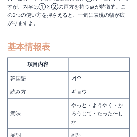
すが、겨우は①と②の両方を持つ点が特徴的。こ
の2つの使い方を押さえると、一気に表現の幅が広
がりますよ。
基本情報表
項目内容
韓国語
겨우
読み方
ギョウ
やっと・ようやく・か
意味
ろうじて・たった〜し
か
品詞
副詞