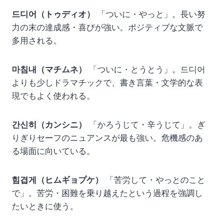
드디어（トゥディオ）
「ついに・やっと」。長い努
力の末の達成感・喜びが強い。ポジティブな文脈で
多用される。
마침내（マチムネ）
「ついに・とうとう」。드디어
よりも少しドラマチックで、書き言葉・文学的な表
現でもよく使われる。
간신히（カンシニ）
「かろうじて・辛うじて」。ぎ
りぎりセーフのニュアンスが最も強い。危機感のあ
る場面に向いている。
힘겹게（ヒムギョプケ）
「苦労して・やっとのこと
で」。苦労・困難を乗り越えたという過程を強調し
たいときに使う。