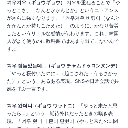
겨우겨우（ギョウギョウ）
겨우を重ねることで「や
っとこさ」「なんとかかんとか」というニュアンス
がさらに強くなります。「겨우겨우 버텼어（なんと
かかんとか持ちこたえた）」のように、かなり苦労
したというリアルな感情が伝わります。これ、韓国
人がよく使うのに教科書ではあまり出てこないんで
すよ。
겨우 잠들었는데…（ギョウ チャムドゥロンヌンデ）
「やっと寝付いたのに…（起こされた・うるさかっ
た）」という、あるある表現。SNSや日常会話で共
感を呼ぶ一言です。
겨우 왔더니（ギョウ ワットニ）
「やっと来たと思
ったら…」という、期待外れだったときの嘆き表
現。「겨우 왔더니 문이 닫혔어（やっと来たのに閉