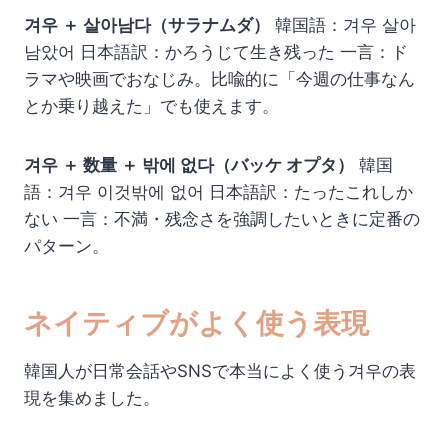
겨우 ＋ 살아남다（サラナムダ）
韓国語：겨우 살아
남았어 日本語訳：かろうじて生き残った 一言：ド
ラマや映画でおなじみ。比喩的に「今週の仕事なん
とか乗り越えた」でも使えます。
겨우 ＋ 数量 ＋ 밖에 없다（バッケ オプタ）
韓国
語：겨우 이것밖에 없어 日本語訳：たったこれしか
ない 一言：不満・残念さを強調したいときに定番の
パターン。
ネイティブがよく使う表現
韓国人が日常会話やSNSで本当によく使う겨우の表
現を集めました。