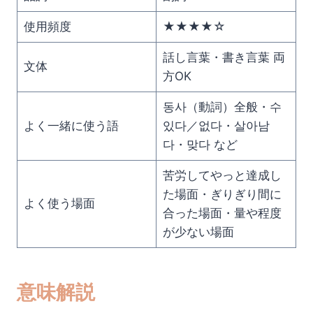
使用頻度
★★★★☆
話し言葉・書き言葉 両
文体
方OK
동사（動詞）全般・수
よく一緒に使う語
있다／없다・살아남
다・맞다 など
苦労してやっと達成し
た場面・ぎりぎり間に
よく使う場面
合った場面・量や程度
が少ない場面
意味解説