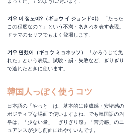
まってた）」のように使います。
겨우 이 정도야?（ギョウ イ ジョンド야）
「たった
この程度なの？」という不満・あきれを表す表現。
ドラマのセリフでもよく登場します。
겨우 면했어（ギョウ ミョネッソ）
「かろうじて免
れた」という表現。試験・罰・失敗など、ぎりぎり
で逃れたときに使います。
韓国人っぽく使うコツ
日本語の「やっと」は、基本的に達成感・安堵感の
ポジティブな場面で使いますよね。でも韓国語の겨
우は、「少ない量」「ぎりぎり感」「苦労感」のニ
ュアンスが少し前面に出やすいんです。