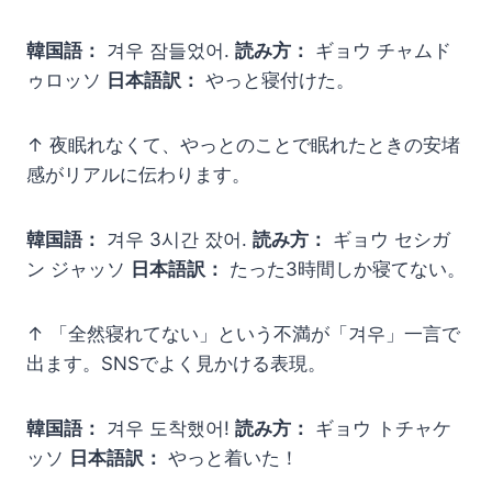
韓国語：
겨우 잠들었어.
読み方：
ギョウ チャムド
ゥロッソ
日本語訳：
やっと寝付けた。
↑ 夜眠れなくて、やっとのことで眠れたときの安堵
感がリアルに伝わります。
韓国語：
겨우 3시간 잤어.
読み方：
ギョウ セシガ
ン ジャッソ
日本語訳：
たった3時間しか寝てない。
↑ 「全然寝れてない」という不満が「겨우」一言で
出ます。SNSでよく見かける表現。
韓国語：
겨우 도착했어!
読み方：
ギョウ トチャケ
ッソ
日本語訳：
やっと着いた！