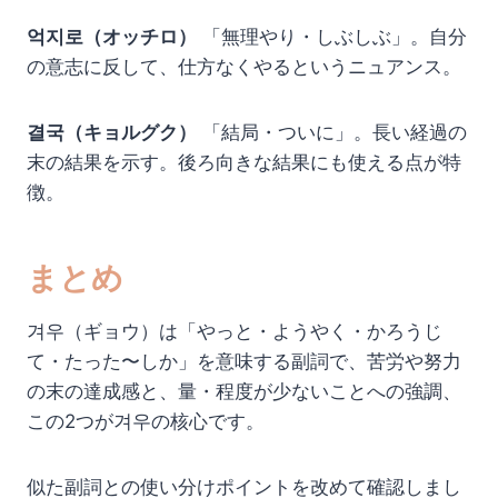
억지로（オッチロ）
「無理やり・しぶしぶ」。自分
の意志に反して、仕方なくやるというニュアンス。
결국（キョルグク）
「結局・ついに」。長い経過の
末の結果を示す。後ろ向きな結果にも使える点が特
徴。
まとめ
겨우（ギョウ）は「やっと・ようやく・かろうじ
て・たった〜しか」を意味する副詞で、苦労や努力
の末の達成感と、量・程度が少ないことへの強調、
この2つが겨우の核心です。
似た副詞との使い分けポイントを改めて確認しまし