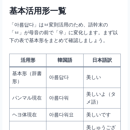
基本活用形一覧
「아름답다」はㅂ変則活用のため、語幹末の
「ㅂ」が母音の前で「우」に変化します。まず以
下の表で基本形をまとめて確認しましょう。
活用形
韓国語
日本語訳
基本形（辞書
아름답다
美しい
形）
美しいよ（タ
パンマル現在
아름다워
メ語）
ヘヨ体現在
아름다워요
美しいです
美しゅうござ