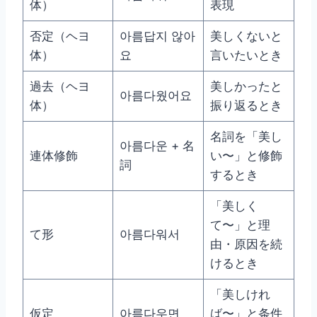
体）
表現
否定（ヘヨ
아름답지 않아
美しくないと
体）
요
言いたいとき
過去（ヘヨ
美しかったと
아름다웠어요
体）
振り返るとき
名詞を「美し
아름다운 + 名
連体修飾
い〜」と修飾
詞
するとき
「美しく
て〜」と理
て形
아름다워서
由・原因を続
けるとき
「美しけれ
仮定
아름다우면
ば〜」と条件