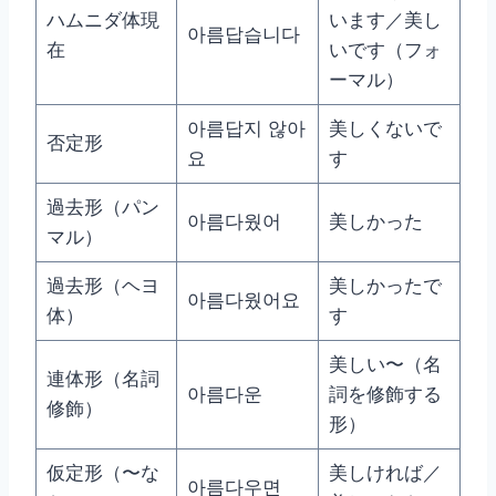
ハムニダ体現
います／美し
아름답습니다
在
いです（フォ
ーマル）
아름답지 않아
美しくないで
否定形
요
す
過去形（パン
아름다웠어
美しかった
マル）
過去形（ヘヨ
美しかったで
아름다웠어요
体）
す
美しい〜（名
連体形（名詞
아름다운
詞を修飾する
修飾）
形）
仮定形（〜な
美しければ／
아름다우면