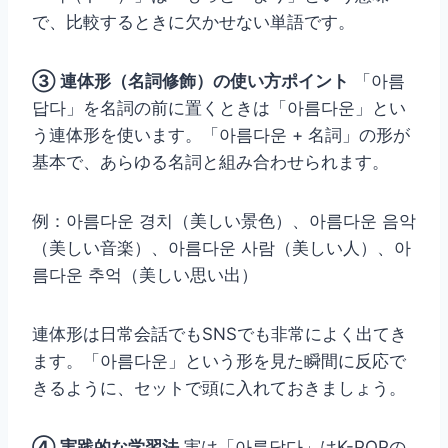
で、比較するときに欠かせない単語です。
③ 連体形（名詞修飾）の使い方ポイント
「아름
답다」を名詞の前に置くときは「아름다운」とい
う連体形を使います。「아름다운 + 名詞」の形が
基本で、あらゆる名詞と組み合わせられます。
例：아름다운 경치（美しい景色）、아름다운 음악
（美しい音楽）、아름다운 사람（美しい人）、아
름다운 추억（美しい思い出）
連体形は日常会話でもSNSでも非常によく出てき
ます。「아름다운」という形を見た瞬間に反応で
きるように、セットで頭に入れておきましょう。
④ 実践的な学習法
実は「아름답다」はK-POPの