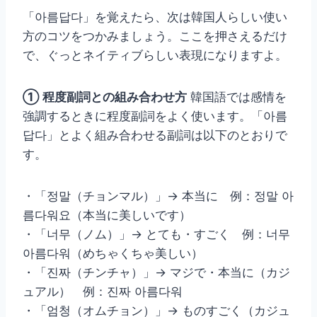
「아름답다」を覚えたら、次は韓国人らしい使い
方のコツをつかみましょう。ここを押さえるだけ
で、ぐっとネイティブらしい表現になりますよ。
① 程度副詞との組み合わせ方
韓国語では感情を
強調するときに程度副詞をよく使います。「아름
답다」とよく組み合わせる副詞は以下のとおりで
す。
・「정말（チョンマル）」→ 本当に 例：정말 아
름다워요（本当に美しいです）
・「너무（ノム）」→ とても・すごく 例：너무
아름다워（めちゃくちゃ美しい）
・「진짜（チンチャ）」→ マジで・本当に（カジ
ュアル） 例：진짜 아름다워
・「엄청（オムチョン）」→ ものすごく（カジュ