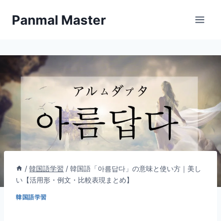
内
Panmal Master
容
を
ス
キ
ッ
プ
/
韓国語学習
/
韓国語「아름답다」の意味と使い方｜美し
い【活用形・例文・比較表現まとめ】
韓国語学習