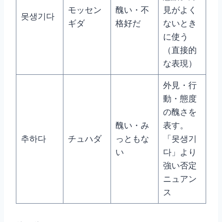
モッセン
醜い・不
見がよく
못생기다
ギダ
格好だ
ないとき
に使う
（直接的
な表現）
外見・行
動・態度
の醜さを
醜い・み
表す。
추하다
チュハダ
っともな
「못생기
い
다」より
強い否定
ニュアン
ス