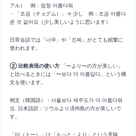
アル） 例：엄청 아름다워
・「조금（チョグム）」→ 少し 例：조금 아름다
운 것 같아요（少し美しいように思います）
日常会話では「너무」や「진짜」がとても頻繁に
使われます。
② 比較表現の使い方
「〜より〜の方が美しい」
と比べるときには「〜보다 더 아름답다」という構
文を使います。
例文（韓国語）：서울보다 제주도가 더 아름다워
요. 日本語訳：ソウルより済州島の方が美しいで
す。
「더（トー）」は「もっと・より」という意味