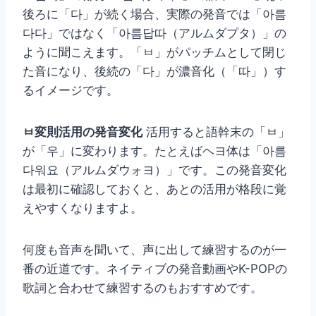
後ろに「다」が続く場合、実際の発音では「아름
다다」ではなく「아름답따（アルムダプタ）」の
ように聞こえます。「ㅂ」がパッチムとして閉じ
た音になり、後続の「다」が濃音化（「따」）す
るイメージです。
ㅂ変則活用の発音変化
活用すると語幹末の「ㅂ」
が「우」に変わります。たとえばヘヨ体は「아름
다워요（アルムダウォヨ）」です。この発音変化
は最初に確認しておくと、あとの活用が格段に覚
えやすくなりますよ。
何度も音声を聞いて、声に出して練習するのが一
番の近道です。ネイティブの発音動画やK-POPの
歌詞と合わせて練習するのもおすすめです。