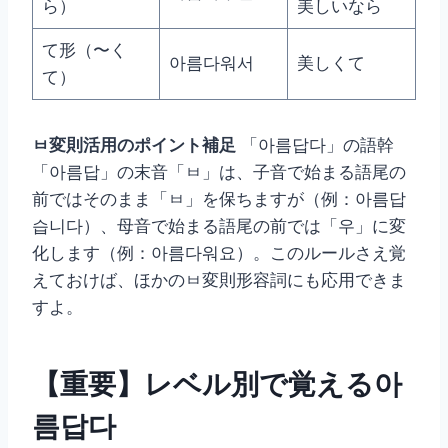
ら）
美しいなら
て形（〜く
아름다워서
美しくて
て）
ㅂ変則活用のポイント補足
「아름답다」の語幹
「아름답」の末音「ㅂ」は、子音で始まる語尾の
前ではそのまま「ㅂ」を保ちますが（例：아름답
습니다）、母音で始まる語尾の前では「우」に変
化します（例：아름다워요）。このルールさえ覚
えておけば、ほかのㅂ変則形容詞にも応用できま
すよ。
【重要】レベル別で覚える아
름답다