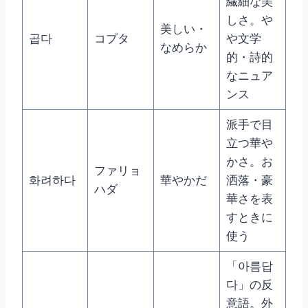
繊細な美
しさ。や
美しい・
곱다
コプタ
や文学
なめらか
的・詩的
なニュア
ンス
派手で目
立つ華や
かさ。お
ファリョ
화려하다
華やかだ
洒落・豪
ハダ
華さを表
すときに
使う
「아름답
다」の反
意語。外