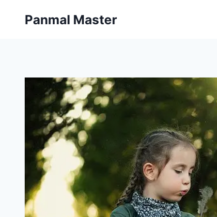
内
Panmal Master
容
を
ス
キ
ッ
プ