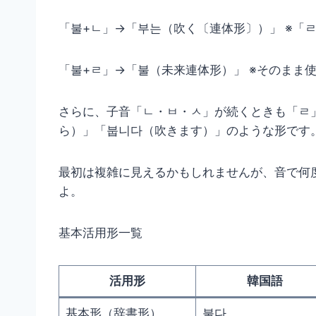
「불+ㄴ」→「부는（吹く〔連体形〕）」 ※「
「불+ㄹ」→「불（未来連体形）」 ※そのまま
さらに、子音「ㄴ・ㅂ・ㅅ」が続くときも「ㄹ
ら）」「붑니다（吹きます）」のような形です
最初は複雑に見えるかもしれませんが、音で何
よ。
基本活用形一覧
活用形
韓国語
基本形（辞書形）
불다