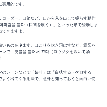
に実用的です。
やリコーダー、口笛など、口から息を出して鳴らす動作
휘파람을 불다（口笛を吹く）」といった形で登場しま
出てきますよ。
、熱いものを冷ます、ほこりを吹き飛ばすなど、意図を
ンで「촛불을 불어서 끄다（ロウソクを吹いて消
？
調べのシーンなどで「불다」は「白状する・ゲロする」
でよく出てくる用法で、意外と知っておくと面白い使