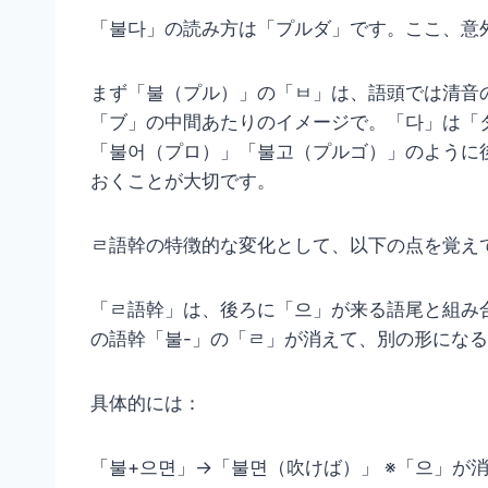
「불다」の読み方は「プルダ」です。ここ、意
まず「불（プル）」の「ㅂ」は、語頭では清音
「ブ」の中間あたりのイメージで。「다」は「
「불어（プロ）」「불고（プルゴ）」のように
おくことが大切です。
ㄹ語幹の特徴的な変化として、以下の点を覚え
「ㄹ語幹」は、後ろに「으」が来る語尾と組み
の語幹「불-」の「ㄹ」が消えて、別の形にな
具体的には：
「불+으면」→「불면（吹けば）」 ※「으」が