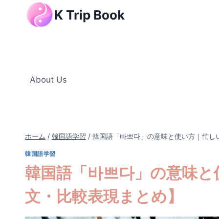
内
K Trip Book
容
を
ス
キ
ッ
About Us
プ
ホーム
/
韓国語学習
/
韓国語「바쁘다」の意味と使い方｜忙し
韓国語学習
韓国語「바쁘다」の意味と
文・比較表現まとめ】