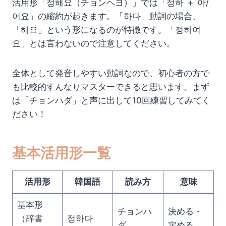
活用形「정해요（チョンヘヨ）」では「정하 ＋ 아/
어요」の縮約が起きます。「하다」動詞の場合、
「해요」という形になるのが特徴です。「정하여
요」とは言わないので注意してください。
全体として発音しやすい動詞なので、初心者の方で
も比較的すんなりマスターできると思います。まず
は「チョンハダ」と声に出して10回練習してみてく
ださい！
基本活用形一覧
活用形
韓国語
読み方
意味
基本形
チョンハ
決める・
（辞書
정하다
ダ
定める