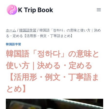
内
K Trip Book
容
を
ス
キ
ホーム
/
韓国語学習
/
韓国語「정하다」の意味と使い方｜決め
ッ
る・定める【活用形・例文・丁寧語まとめ】
プ
韓国語学習
韓国語「정하다」の意味と
使い方｜決める・定める
【活用形・例文・丁寧語ま
とめ】