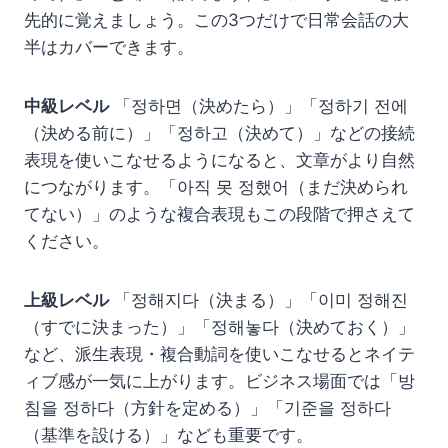
先的に覚えましょう。この3つだけで日常会話の大
半はカバーできます。
中級レベル
「정하면（決めたら）」「정하기 전에
（決める前に）」「정하고（決めて）」などの接続
表現を使いこなせるようになると、文章がより自然
につながります。「아직 못 정했어（まだ決められ
てない）」のような複合表現もこの段階で押さえて
ください。
上級レベル
「정해지다（決まる）」「이미 정해진
（すでに決まった）」「정해놓다（決めておく）」
など、派生表現・複合動詞を使いこなせるとネイテ
ィブ感が一気に上がります。ビジネス場面では「방
침을 정하다（方針を定める）」「기준을 정하다
（基準を設ける）」なども重要です。