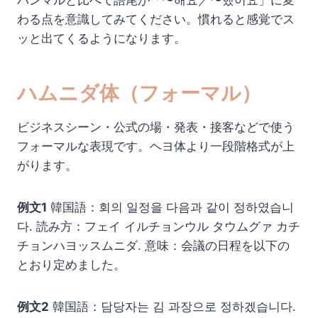
パンマルと比べて語尾が「〜해요／〜했어요」に変
わる点を意識してみてください。慣れると感覚でス
ッと出てくるようになります。
ハムニダ体（フォーマル）
ビジネスシーン・公式の場・発表・接客などで使う
フォーマルな表現です。ヘヨ体より一段階格式が上
がります。
例文1
韓国語：회의 일정을 다음과 같이 정하였습니
다. 読み方：フェイ イルチョンウル タウムグァ カチ
チョンハヨッスムニダ. 意味：会議の日程を以下の
とおり定めました。
例文2
韓国語：담당자는 김 과장으로 정하겠습니다.