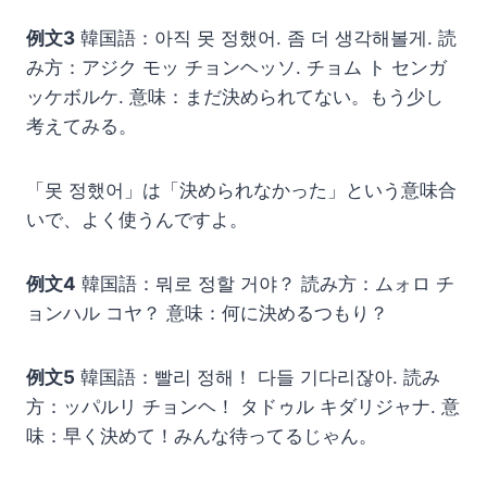
例文3
韓国語：아직 못 정했어. 좀 더 생각해볼게. 読
み方：アジク モッ チョンヘッソ. チョム ト センガ
ッケボルケ. 意味：まだ決められてない。もう少し
考えてみる。
「못 정했어」は「決められなかった」という意味合
いで、よく使うんですよ。
例文4
韓国語：뭐로 정할 거야？ 読み方：ムォロ チ
ョンハル コヤ？ 意味：何に決めるつもり？
例文5
韓国語：빨리 정해！ 다들 기다리잖아. 読み
方：ッパルリ チョンヘ！ タドゥル キダリジャナ. 意
味：早く決めて！みんな待ってるじゃん。