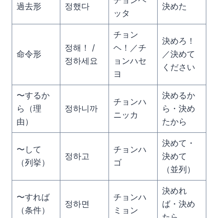
チョンヘ
過去形
정했다
決めた
ッタ
チョン
決めろ！
정해！ /
ヘ！／チ
命令形
／決めて
정하세요
ョンハセ
ください
ヨ
〜するか
決めるか
チョンハ
ら（理
정하니까
ら・決め
ニッカ
由）
たから
決めて・
〜して
チョンハ
정하고
決めて
（列挙）
ゴ
（並列）
決めれ
〜すれば
チョンハ
정하면
ば・決め
（条件）
ミョン
たら