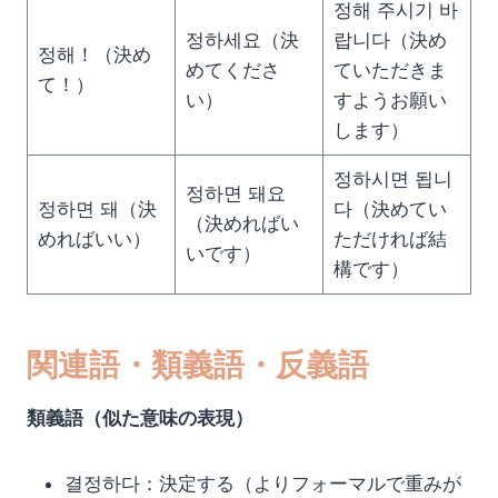
정해 주시기 바
정하세요（決
랍니다（決め
정해！（決め
めてくださ
ていただきま
て！）
い）
すようお願い
します）
정하시면 됩니
정하면 돼요
정하면 돼（決
다（決めてい
（決めればい
めればいい）
ただければ結
いです）
構です）
関連語・類義語・反義語
類義語（似た意味の表現）
결정하다：決定する（よりフォーマルで重みが