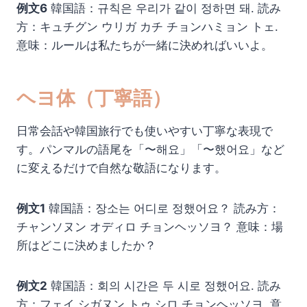
例文6
韓国語：규칙은 우리가 같이 정하면 돼. 読み
方：キュチグン ウリガ カチ チョンハミョン トェ.
意味：ルールは私たちが一緒に決めればいいよ。
ヘヨ体（丁寧語）
日常会話や韓国旅行でも使いやすい丁寧な表現で
す。パンマルの語尾を「〜해요」「〜했어요」など
に変えるだけで自然な敬語になります。
例文1
韓国語：장소는 어디로 정했어요？ 読み方：
チャンソヌン オディロ チョンヘッソヨ？ 意味：場
所はどこに決めましたか？
例文2
韓国語：회의 시간은 두 시로 정했어요. 読み
方：フェイ シガヌン トゥ シロ チョンヘッソヨ. 意