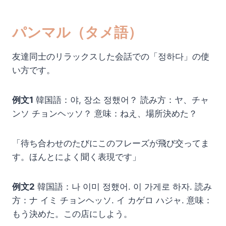
パンマル（タメ語）
友達同士のリラックスした会話での「정하다」の使
い方です。
例文1
韓国語：야, 장소 정했어？ 読み方：ヤ、チャ
ンソ チョンヘッソ？ 意味：ねえ、場所決めた？
「待ち合わせのたびにこのフレーズが飛び交ってま
す。ほんとによく聞く表現です」
例文2
韓国語：나 이미 정했어. 이 가게로 하자. 読み
方：ナ イミ チョンヘッソ. イ カゲロ ハジャ. 意味：
もう決めた。この店にしよう。