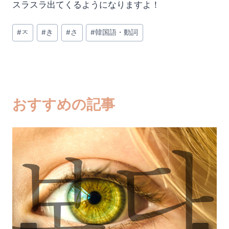
スラスラ出てくるようになりますよ！
投
#
ㅈ
#
き
#
さ
#
韓国語・動詞
稿
タ
グ:
おすすめの記事