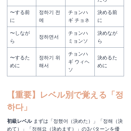
〜する前
정하기 전
チョンハ
決める前
に
에
ギ チョネ
に
〜しなが
チョンハ
決めなが
정하면서
ら
ミョンソ
ら
チョンハ
〜するた
정하기 위
決めるた
ギ ウィヘ
めに
해서
めに
ソ
【重要】レベル別で覚える「정
하다」
初級レベル
まずは「정했어（決めた）」「정해（決
めて）」「정해요（決めます）」の3パターンを優