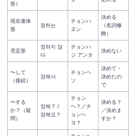
形）
決める
現在連体
チョンハ
정하는
（名詞修
形
ヌン
飾）
정하지 않
チョンハ
否定形
決めない
다
ジ アンタ
決めて・
〜して
チョンヘ
정해서
決めたの
（接続）
ソ
で
チョン
〜する
決める？
정해？ /
ヘ？／チ
か？（疑
／決めま
정해요？
ョンヘ
問）
すか？
ヨ？