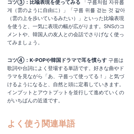
コツ③：比喩表現を使ってみる
「구름처럼 자유롭
게（雲のように自由に）」「구름 위를 걷는 것 같아
（雲の上を歩いているみたい）」といった比喩表現
を使うと、一気に表現の幅が広がります。SNSのコ
メントや、韓国人の友人との会話でさりげなく使っ
てみましょう。
コツ④：K-POPや韓国ドラマで耳を慣らす
구름は
歌詞や台詞によく登場する単語です。好きな曲やド
ラマを見ながら「あ、구름って使ってる！」と気づ
けるようになると、自然と頭に定着していきます。
インプットとアウトプットを並行して進めていくの
がいちばんの近道です。
よく使う関連単語