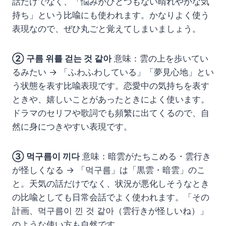
話だけでなく、「悩みがひとつもない晴れやかな気
持ち」という比喩にも使われます。かなりよく使う
表現なので、ぜひ丸ごと覚えてしまいましょう。
② 구름 위를 걷는 것 같아
意味：雲の上を歩いてい
るみたい → 「ふわふわしている」「夢見心地」とい
う状態を表す比喩表現です。恋愛中の気持ちを表す
ときや、嬉しいことがあったときによく使います。
ドラマのセリフや歌詞でも頻繁に出てくるので、自
然に身につきやすい表現です。
③ 먹구름이 끼다
意味：暗雲がたちこめる・雲行き
が怪しくなる → 「먹구름」は「黒雲・暗雲」のこ
と。天気の話だけでなく、状況が悪化しそうなとき
の比喩としても日常会話でよく使われます。「その
計画、먹구름이 낀 것 같아（雲行きが怪しいね）」
のような使い方も自然です。