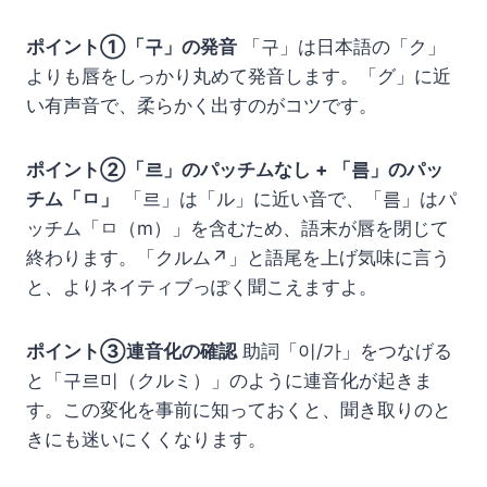
ポイント①「구」の発音
「구」は日本語の「ク」
よりも唇をしっかり丸めて発音します。「グ」に近
い有声音で、柔らかく出すのがコツです。
ポイント②「르」のパッチムなし + 「름」のパッ
チム「ㅁ」
「르」は「ル」に近い音で、「름」はパ
ッチム「ㅁ（m）」を含むため、語末が唇を閉じて
終わります。「クルム↗」と語尾を上げ気味に言う
と、よりネイティブっぽく聞こえますよ。
ポイント③連音化の確認
助詞「이/가」をつなげる
と「구르미（クルミ）」のように連音化が起きま
す。この変化を事前に知っておくと、聞き取りのと
きにも迷いにくくなります。