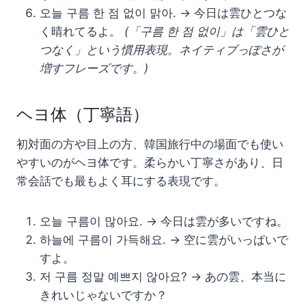
오늘 구름 한 점 없이 맑아. → 今日は雲ひとつな
く晴れてるよ。
(「구름 한 점 없이」は「雲ひと
つなく」という慣用表現。ネイティブっぽさが
増すフレーズです。)
ヘヨ体（丁寧語）
初対面の方や目上の方、韓国旅行中の場面でも使い
やすいのがヘヨ体です。柔らかい丁寧さがあり、日
常会話でも最もよく耳にする表現です。
오늘 구름이 많아요. → 今日は雲が多いですね。
하늘에 구름이 가득해요. → 空に雲がいっぱいで
すよ。
저 구름 정말 예쁘지 않아요? → あの雲、本当に
きれいじゃないですか？