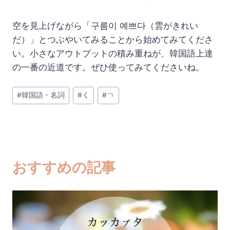
空を見上げながら「구름이 예쁘다（雲がきれい
だ）」とつぶやいてみることから始めてみてくださ
い。小さなアウトプットの積み重ねが、韓国語上達
の一番の近道です。ぜひ使ってみてくださいね。
投
#
韓国語・名詞
#
く
#
ㄱ
稿
タ
グ:
おすすめの記事