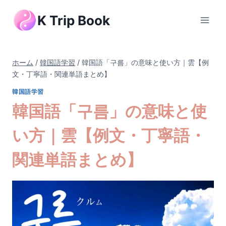
内
K Trip Book
容
を
ス
キ
ホーム
/
韓国語学習
/
韓国語「구름」の意味と使い方｜雲【例
ッ
文・丁寧語・関連単語まとめ】
プ
韓国語学習
韓国語「구름」の意味と使
い方｜雲【例文・丁寧語・
関連単語まとめ】