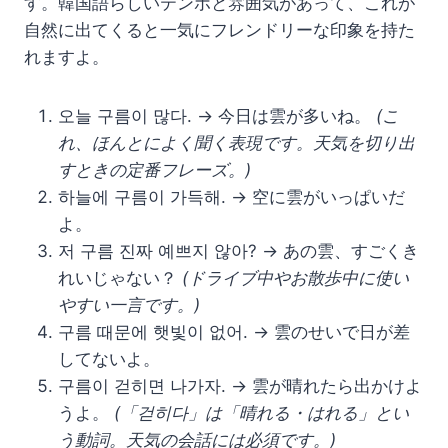
す。韓国語らしいテンポと雰囲気があって、これが
自然に出てくると一気にフレンドリーな印象を持た
れますよ。
오늘 구름이 많다. → 今日は雲が多いね。
(こ
れ、ほんとによく聞く表現です。天気を切り出
すときの定番フレーズ。)
하늘에 구름이 가득해. → 空に雲がいっぱいだ
よ。
저 구름 진짜 예쁘지 않아? → あの雲、すごくき
れいじゃない？
(ドライブ中やお散歩中に使い
やすい一言です。)
구름 때문에 햇빛이 없어. → 雲のせいで日が差
してないよ。
구름이 걷히면 나가자. → 雲が晴れたら出かけよ
うよ。
(「걷히다」は「晴れる・はれる」とい
う動詞。天気の会話には必須です。)