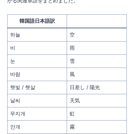
がる関連単語をまとめました。
韓国語日本語訳
하늘
空
비
雨
눈
雪
바람
風
햇빛 / 햇살
日差し / 陽光
날씨
天気
무지개
虹
안개
霧