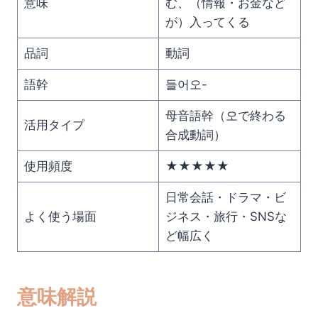
意味
む、（情報・お金など
が）入ってくる
品詞
動詞
語幹
들어오-
母音語幹（오で終わる
活用タイプ
合成動詞）
使用頻度
★★★★★
日常会話・ドラマ・ビ
よく使う場面
ジネス・旅行・SNSな
ど幅広く
意味解説