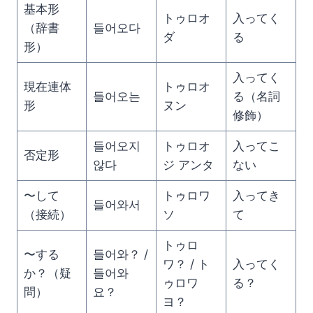
基本形
トゥロオ
入ってく
（辞書
들어오다
ダ
る
形）
入ってく
現在連体
トゥロオ
들어오는
る（名詞
形
ヌン
修飾）
들어오지
トゥロオ
入ってこ
否定形
않다
ジ アンタ
ない
〜して
トゥロワ
入ってき
들어와서
（接続）
ソ
て
トゥロ
〜する
들어와？ /
ワ？ / ト
入ってく
か？（疑
들어와
ゥロワ
る？
問）
요？
ヨ？