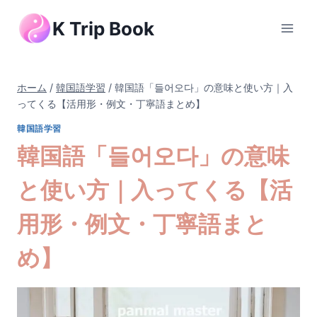
内
K Trip Book
容
を
ス
キ
ホーム
/
韓国語学習
/
韓国語「들어오다」の意味と使い方｜入
ッ
ってくる【活用形・例文・丁寧語まとめ】
プ
韓国語学習
韓国語「들어오다」の意味
と使い方｜入ってくる【活
用形・例文・丁寧語まと
め】