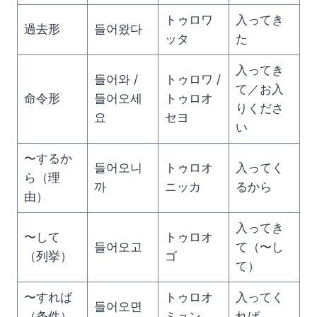
トゥロワ
入ってき
過去形
들어왔다
ッタ
た
入ってき
들어와 /
トゥロワ /
て／お入
命令形
들어오세
トゥロオ
りくださ
요
セヨ
い
〜するか
들어오니
トゥロオ
入ってく
ら（理
까
ニッカ
るから
由）
入ってき
〜して
トゥロオ
들어오고
て（〜し
（列挙）
ゴ
て）
〜すれば
トゥロオ
入ってく
들어오면
（条件）
ミョン
れば