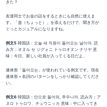
きた？
友達同士でお金の話をするときにも自然に使えま
す。「좀（ちょっと）」を添えるだけで、聞き方が
ぐっとカジュアルになりますね。
例文5
韓国語：오늘 새 직원이 들어오는 날이야. 読
み方：オヌル セ ジグォニ トゥロオヌン ナリヤ 意
味：今日、新しい社員が入ってくる日だよ。
連体形「들어오는」が使われている例文です。現在
連体形＋名詞のパターンをしっかり確認してくださ
い。
例文6
韓国語：안으로 들어와, 추우니까. 読み方：ア
ヌロ トゥロワ、チュウニッカ 意味：中に入ってき