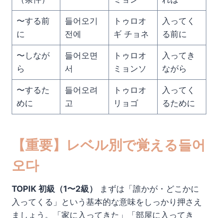
〜する前
들어오기
トゥロオ
入ってく
に
전에
ギ チョネ
る前に
〜しなが
들어오면
トゥロオ
入ってき
ら
서
ミョンソ
ながら
〜するた
들어오려
トゥロオ
入ってく
めに
고
リョゴ
るために
【重要】レベル別で覚える들어
오다
TOPIK 初級（1〜2級）
まずは「誰かが・どこかに
入ってくる」という基本的な意味をしっかり押さえ
ましょう。「家に入ってきた」「部屋に入ってき