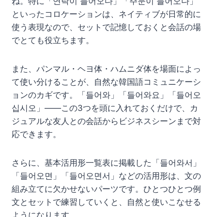
ね。特に「연락이 들어오다」「주문이 들어오다」
といったコロケーションは、ネイティブが日常的に
使う表現なので、セットで記憶しておくと会話の場
でとても役立ちます。
また、パンマル・ヘヨ体・ハムニダ体を場面によっ
て使い分けることが、自然な韓国語コミュニケーシ
ョンのカギです。「들어와」「들어와요」「들어오
십시오」——この3つを頭に入れておくだけで、カ
ジュアルな友人との会話からビジネスシーンまで対
応できます。
さらに、基本活用形一覧表に掲載した「들어와서」
「들어오면」「들어오면서」などの活用形は、文の
組み立てに欠かせないパーツです。ひとつひとつ例
文とセットで練習していくと、自然と使いこなせる
ようになります。