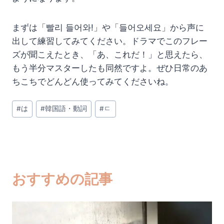
まずは「빨리 들어와!」や「들어오세요」から声に
出して練習してみてください。ドラマでこのフレー
ズが聞こえたとき、「あ、これだ！」と思えたら、
もう半分マスターしたも同然ですよ。ぜひ日常のあ
ちこちでどんどん使ってみてくださいね。
投
#
は
#
韓国語・動詞
#
ㄷ
稿
タ
グ:
おすすめの記事