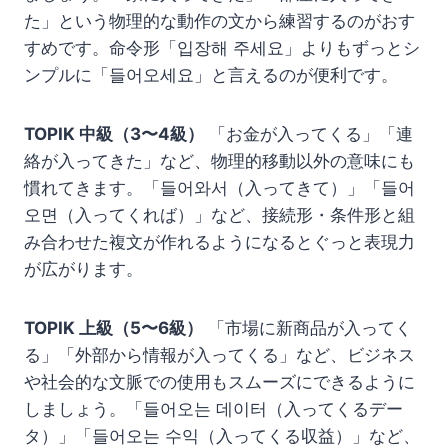
た」という物理的な動作の文から練習するのがおす
すめです。命令形「입장해 주세요」よりもずっとシ
ンプルに「들어오세요」と言えるのが便利です。
TOPIK 中級（3〜4級）
「お金が入ってくる」「連
絡が入ってきた」など、物理的移動以外の意味にも
慣れてきます。「들어와서（入ってきて）」「들어
오면（入ってくれば）」など、接続形・条件形と組
み合わせた複文が作れるようになるとぐっと表現力
が広がります。
TOPIK 上級（5〜6級）
「市場に新商品が入ってく
る」「外部から情報が入ってくる」など、ビジネス
や社会的な文脈での使用もスムーズにできるように
しましょう。「들어오는 데이터（入ってくるデー
タ）」「들어오는 수익（入ってくる収益）」など、