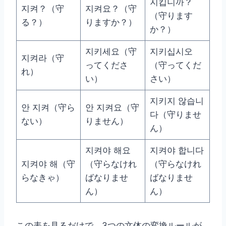
지킵니까？
지켜？（守
지켜요？（守
（守ります
る？）
りますか？）
か？）
지키세요（守
지키십시오
지켜라（守
ってくださ
（守ってくだ
れ）
い）
さい）
지키지 않습니
안 지켜（守ら
안 지켜요（守
다（守りませ
ない）
りません）
ん）
지켜야 해요
지켜야 합니다
지켜야 해（守
（守らなけれ
（守らなけれ
らなきゃ）
ばなりませ
ばなりませ
ん）
ん）
この表を見るだけで、3つの文体の変換ルールが