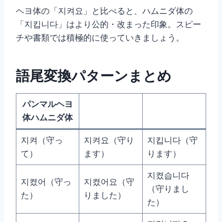
ヘヨ体の「지켜요」と比べると、ハムニダ体の
「지킵니다」はより公的・改まった印象。スピー
チや書類では積極的に使っていきましょう。
語尾変換パターンまとめ
パンマルヘヨ
体ハムニダ体
지켜（守っ
지켜요（守り
지킵니다（守
て）
ます）
ります）
지켰습니다
지켰어（守っ
지켰어요（守
（守りまし
た）
りました）
た）