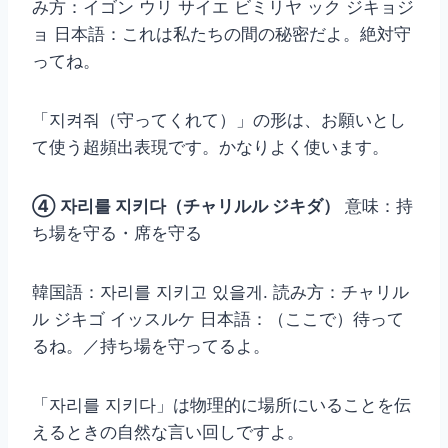
み方：イゴン ウリ サイエ ビミリヤ ック ジキョジ
ョ 日本語：これは私たちの間の秘密だよ。絶対守
ってね。
「지켜줘（守ってくれて）」の形は、お願いとし
て使う超頻出表現です。かなりよく使います。
④ 자리를 지키다（チャリルル ジキダ）
意味：持
ち場を守る・席を守る
韓国語：자리를 지키고 있을게. 読み方：チャリル
ル ジキゴ イッスルケ 日本語：（ここで）待って
るね。／持ち場を守ってるよ。
「자리를 지키다」は物理的に場所にいることを伝
えるときの自然な言い回しですよ。