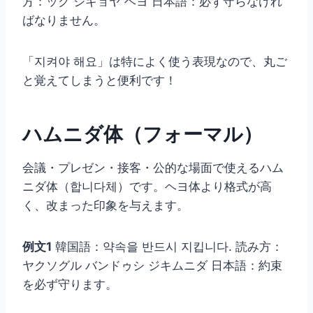
方：ック ジキョヤ ヘヨ 日本語：必ず守らなけれ
ばなりません。
「지켜야 해요」は特によく使う表現なので、丸ご
と覚えてしまうと便利です！
ハムニダ体（フォーマル）
会議・プレゼン・接客・公的な場面で使えるハム
ニダ体（합니다체）です。ヘヨ体より格式が高
く、改まった印象を与えます。
例文1
韓国語：약속을 반드시 지킵니다. 読み方：
ヤクソグル バンドゥシ ジキムニダ 日本語：約束
を必ず守ります。