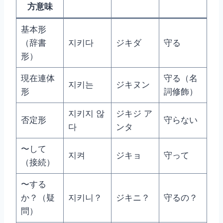
方意味
基本形
（辞書
지키다
ジキダ
守る
形）
現在連体
守る（名
지키는
ジキヌン
形
詞修飾）
지키지 않
ジキジ ア
否定形
守らない
다
ンタ
〜して
지켜
ジキョ
守って
（接続）
〜する
か？（疑
지키니？
ジキニ？
守るの？
問）