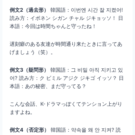
例文2（過去形）
韓国語：이번엔 시간 잘 지켰어!
読み方：イボネン シガン チャル ジキョッソ！ 日
本語：今回は時間ちゃんと守ったね！
遅刻癖のある友達が時間通り来たときに言ってあ
げましょう（笑）。
例文3（疑問形）
韓国語：그 비밀 아직 지키고 있
어? 読み方：ク ビミル アジク ジキゴ イッソ？ 日
本語：あの秘密、まだ守ってる？
こんな会話、K-ドラマっぽくてテンション上がり
ますよね。
例文4（否定形）
韓国語：약속을 왜 안 지켜? 読