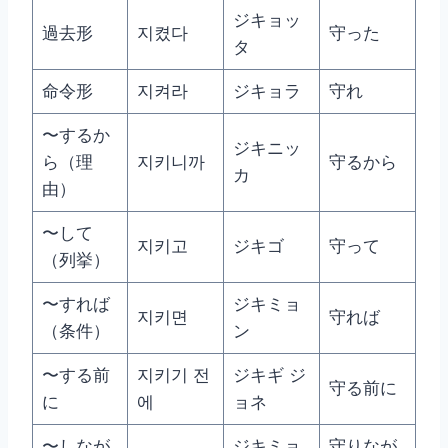
ジキョッ
過去形
지켰다
守った
タ
命令形
지켜라
ジキョラ
守れ
〜するか
ジキニッ
ら（理
지키니까
守るから
カ
由）
〜して
지키고
ジキゴ
守って
（列挙）
〜すれば
ジキミョ
지키면
守れば
（条件）
ン
〜する前
지키기 전
ジキギ ジ
守る前に
に
에
ョネ
〜しなが
ジキミョ
守りなが