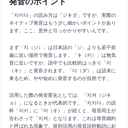
発音のポイント
「지키다」の読み方は「ジキダ」ですが、実際の
ネイティブ発音はもう少し細かいポイントがあり
ます。ここ、意外と引っかかりやすいんです。
まず「지（ジ）」は日本語の「ジ」よりも若干前
歯に近い場所で発音します。「キ（키）」は無気
音に近いですが、語中でも比較的はっきり「키
（キ）」と発音されます。「다（ダ）」は語末に
来るため、やや短めに発音するのが自然です。
活用した際の発音変化としては、「지켜（ジキ
ョ）」になるときが代表的です。「지키다」の語
幹「지키」に「어（オ）」が続くと、母音同士が
合わさって「지켜」となります。これは母音縮約
と呼ばれる現象で、規則活用の母音語幹動詞に起