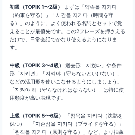
初級（TOPIK 1〜2級）
まずは「약속을 지키다
（約束を守る）」「시간을 지키다（時間を守
る）」のように、よく使われる名詞とセットで覚
えることが最優先です。この2フレーズを押さえる
だけで、日常会話でかなり使えるようになりま
す。
中級（TOPIK 3〜4級）
過去形「지켰다」や条件
形「지키면」「지켜야（守らないといけない）」
などの活用形を使いこなせるようにしましょう。
「지켜야 해（守らなければならない）」は特に使
用頻度が高い表現です。
上級（TOPIK 5〜6級）
「침묵을 지키다（沈黙を
保つ）」「자존심을 지키다（プライドを守る）」
「원칙을 지키다（原則を守る）」など、より抽象