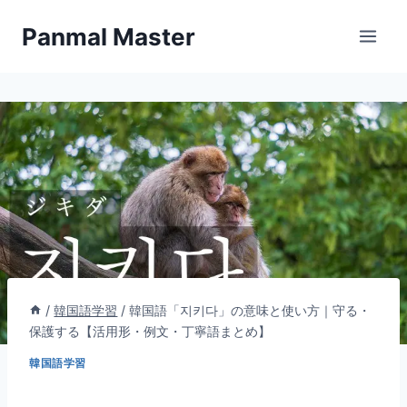
内
Panmal Master
容
を
ス
キ
ッ
プ
/
韓国語学習
/
韓国語「지키다」の意味と使い方｜守る・
保護する【活用形・例文・丁寧語まとめ】
韓国語学習