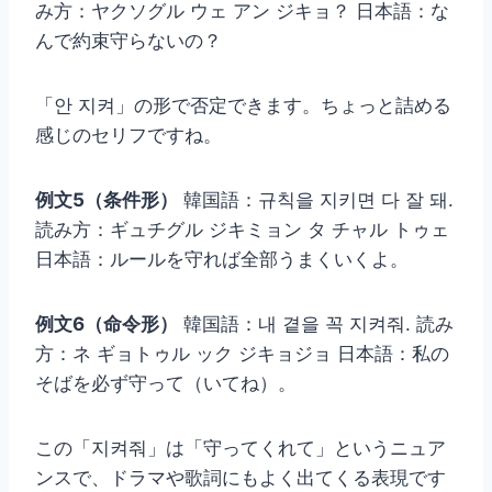
み方：ヤクソグル ウェ アン ジキョ？ 日本語：な
んで約束守らないの？
「안 지켜」の形で否定できます。ちょっと詰める
感じのセリフですね。
例文5（条件形）
韓国語：규칙을 지키면 다 잘 돼.
読み方：ギュチグル ジキミョン タ チャル トゥェ
日本語：ルールを守れば全部うまくいくよ。
例文6（命令形）
韓国語：내 곁을 꼭 지켜줘. 読み
方：ネ ギョトゥル ック ジキョジョ 日本語：私の
そばを必ず守って（いてね）。
この「지켜줘」は「守ってくれて」というニュア
ンスで、ドラマや歌詞にもよく出てくる表現です