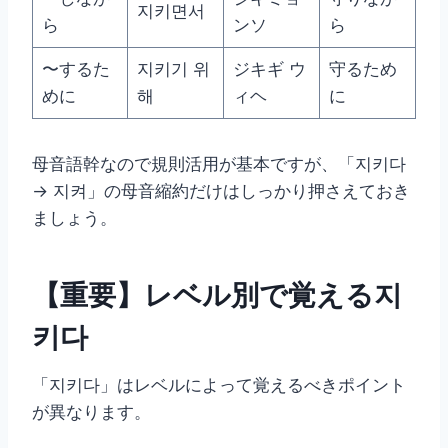
지키면서
ら
ンソ
ら
〜するた
지키기 위
ジキギ ウ
守るため
めに
해
ィヘ
に
母音語幹なので規則活用が基本ですが、「지키다
→ 지켜」の母音縮約だけはしっかり押さえておき
ましょう。
【重要】レベル別で覚える지
키다
「지키다」はレベルによって覚えるべきポイント
が異なります。