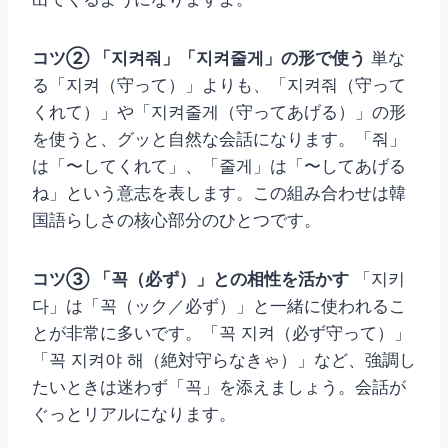
コツ② 「지켜줘」「지켜줄게」の形で使う
単な
る「지켜（守って）」よりも、「지켜줘（守って
くれて）」や「지켜줄게（守ってあげる）」の形
を使うと、グッと自然な会話になります。「줘」
は「〜してくれて」、「줄게」は「〜してあげる
ね」という意志を表します。この組み合わせは韓
国語らしさの核心部分のひとつです。
コツ③ 「꼭（必ず）」との相性を活かす
「지키
다」は「꼭（ック／必ず）」と一緒に使われるこ
とが非常に多いです。「꼭 지켜（必ず守って）」
「꼭 지켜야 해（絶対守らなきゃ）」など、強調し
たいときは迷わず「꼭」を添えましょう。会話が
ぐっとリアルになります。