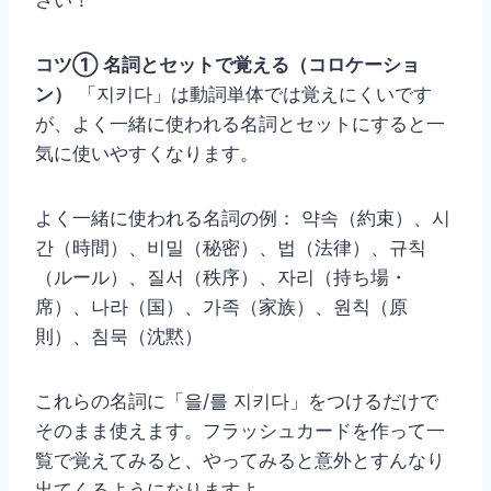
コツ① 名詞とセットで覚える（コロケーショ
ン）
「지키다」は動詞単体では覚えにくいです
が、よく一緒に使われる名詞とセットにすると一
気に使いやすくなります。
よく一緒に使われる名詞の例： 약속（約束）、시
간（時間）、비밀（秘密）、법（法律）、규칙
（ルール）、질서（秩序）、자리（持ち場・
席）、나라（国）、가족（家族）、원칙（原
則）、침묵（沈黙）
これらの名詞に「을/를 지키다」をつけるだけで
そのまま使えます。フラッシュカードを作って一
覧で覚えてみると、やってみると意外とすんなり
出てくるようになりますよ。