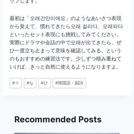
ップします。
最初は「오래간만이에요」のようなあいさつ表現
から覚えて、慣れてきたら오래 걸리다、오래되다
といったセット表現にも挑戦してみてください。
実際にドラマや会話の中で오래が出てきたら、ぜ
ひ一度立ち止まって意味を確認してみる、という
のもおすすめの練習法です。少しずつ積み重ねて
いけば、きっと自然に使えるようになりますよ。
投
#
ㅇ
#
な
#
ひ
#
韓国語・副詞
稿
タ
グ:
Recommended Posts