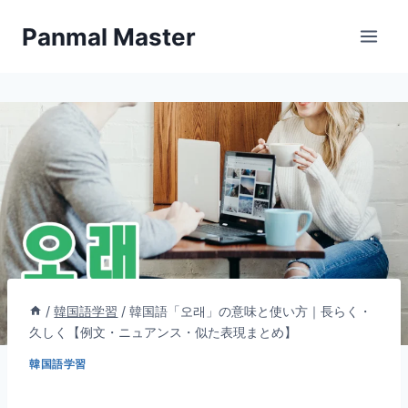
内
Panmal Master
容
を
ス
キ
ッ
プ
/
韓国語学習
/
韓国語「오래」の意味と使い方｜長らく・
久しく【例文・ニュアンス・似た表現まとめ】
韓国語学習