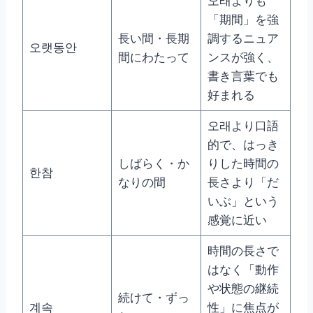
오래よりも
「期間」を強
長い間・長期
調するニュア
오랫동안
間にわたって
ンスが強く、
書き言葉でも
好まれる
오래より口語
的で、はっき
しばらく・か
りした時間の
한참
なりの間
長さより「だ
いぶ」という
感覚に近い
時間の長さで
はなく「動作
や状態の継続
続けて・ずっ
계속
性」に焦点が