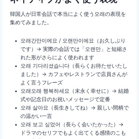
韓国人が日常会話で本当によく使う오래の表現を
集めてみました。
오래간만이에요 / 오랜만이에요（お久しぶり
です）→ 実際の会話では「오랜만」と短縮さ
れた形がさらによく使われます
오래 기다리셨습니다（長らくお待たせいたし
ました）→ カフェやレストランで店員さんが
よく言うフレーズ
오래오래 행복하세요（末永く幸せに）→ 結婚
式や記念日のお祝いメッセージで定番
오래 살아요（長生きしてね）→ 親しい間柄で
の温かい一言
오래 보고 싶었어（長らく会いたかった）→
ドラマのセリフでもよく出てくる感情のこも