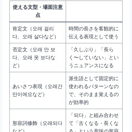
使える文型・場面注意
点
肯定文（오래 걸리
時間の長さを客観的に
다、오래 살다など）
伝える表現として使う
否定文（오래 안 보
「久しぶり」「長ら
다、오래 못 보다な
く〜していない」とい
ど）
うニュアンスになる
派生語として固定的に
あいさつ表現（오래간
使われるパターンなの
만이에요など）
で、そのまま覚えるの
が効率的
「되다」と組み合わせ
形容詞修飾（오래되다
て「古くなる・長くな
など）
る」という意味の形容