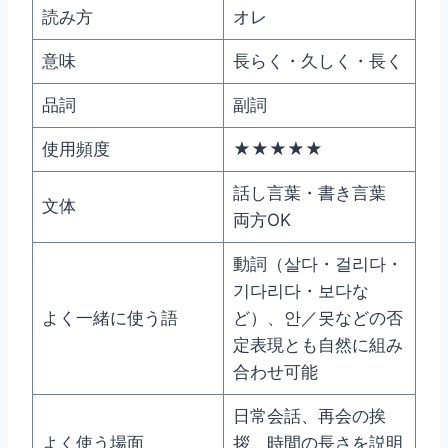
読み方
オレ
意味
長らく・久しく・長く
品詞
副詞
使用頻度
★★★★★
話し言葉・書き言葉
文体
両方OK
動詞（살다・걸리다・
기다리다・보다な
よく一緒に使う語
ど）、안／못などの否
定表現とも自然に組み
合わせ可能
日常会話、再会の挨
よく使う場面
拶、時間の長さを説明