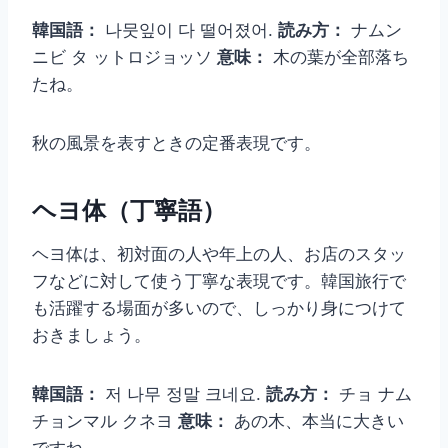
韓国語：
나뭇잎이 다 떨어졌어.
読み方：
ナムン
ニビ タ ットロジョッソ
意味：
木の葉が全部落ち
たね。
秋の風景を表すときの定番表現です。
ヘヨ体（丁寧語）
ヘヨ体は、初対面の人や年上の人、お店のスタッ
フなどに対して使う丁寧な表現です。韓国旅行で
も活躍する場面が多いので、しっかり身につけて
おきましょう。
韓国語：
저 나무 정말 크네요.
読み方：
チョ ナム
チョンマル クネヨ
意味：
あの木、本当に大きい
ですね。