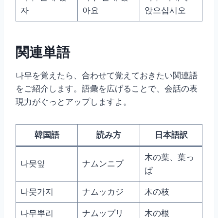
자
아요
앉으십시오
関連単語
나무を覚えたら、合わせて覚えておきたい関連語
をご紹介します。語彙を広げることで、会話の表
現力がぐっとアップしますよ。
韓国語
読み方
日本語訳
木の葉、葉っ
나뭇잎
ナムンニプ
ぱ
나뭇가지
ナムッカジ
木の枝
나무뿌리
ナムップリ
木の根