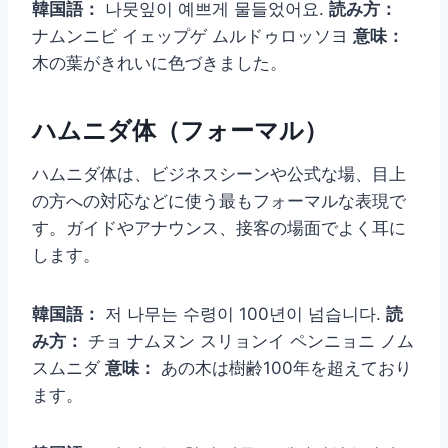
韓国語：
나뭇잎이 예쁘게 물들었어요.
読み方：
ナムンニビ イェップゲ ムルドゥロッソヨ
意味：
木の葉がきれいに色づきました。
ハムニダ体（フォーマル）
ハムニダ体は、ビジネスシーンや公式な場、目上
の方への対応などに使う最もフォーマルな表現で
す。ガイドやアナウンス、接客の場面でよく耳に
します。
韓国語：
저 나무는 수령이 100년이 넘습니다.
読
み方：
チョ ナムヌン スリョンイ ペンニョニ ノム
スムニダ
意味：
あの木は樹齢100年を超えており
ます。