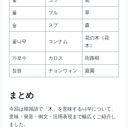
풀
プル
草
숲
スプ
森
花の木（花
꽃나무
コンナム
木）
가로수
カロス
街路樹
정원
チョンウォン
庭園
まとめ
今回は韓国語で「木」を意味する나무について、
意味・発音・例文・活用表現まで幅広くご紹介し
ました。