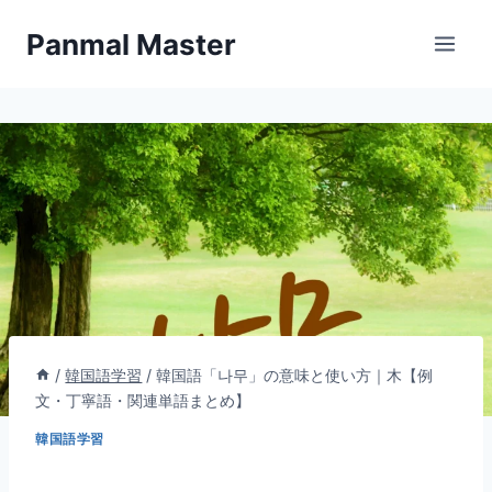
内
Panmal Master
容
を
ス
キ
ッ
プ
/
韓国語学習
/
韓国語「나무」の意味と使い方｜木【例
文・丁寧語・関連単語まとめ】
韓国語学習