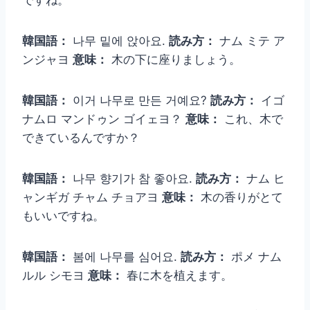
韓国語：
나무 밑에 앉아요.
読み方：
ナム ミテ ア
ンジャヨ
意味：
木の下に座りましょう。
韓国語：
이거 나무로 만든 거예요?
読み方：
イゴ
ナムロ マンドゥン ゴイェヨ？
意味：
これ、木で
できているんですか？
韓国語：
나무 향기가 참 좋아요.
読み方：
ナム ヒ
ャンギガ チャム チョアヨ
意味：
木の香りがとて
もいいですね。
韓国語：
봄에 나무를 심어요.
読み方：
ポメ ナム
ルル シモヨ
意味：
春に木を植えます。