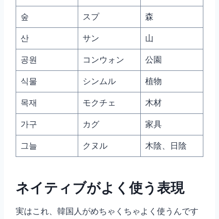
숲
スプ
森
산
サン
山
공원
コンウォン
公園
식물
シンムル
植物
목재
モクチェ
木材
가구
カグ
家具
그늘
クヌル
木陰、日陰
ネイティブがよく使う表現
実はこれ、韓国人がめちゃくちゃよく使うんです