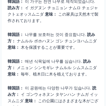
韓国語：
이 가구는 천연 나무로 제작되었습니다.
読み方：
イ ガグヌン チョニョン ナムロ チェジャ
クトェオッスムニダ
意味：
この家具は天然木で製
作されております。
韓国語：
나무를 보호하는 것이 중요합니다.
読み
方：
ナムルル ポホハヌン ゴシ チュンヨハムニダ
意味：
木を保護することが重要です。
韓国語：
매년 식목일에 나무를 심습니다.
読み
方：
メニョン シンモギレ ナムルル シムスムニダ
意味：
毎年、植木日に木を植えております。
韓国語：
이 공원에는 다양한 나무가 있습니다.
読
み方：
イ ゴンウォネヌン タヤンハン ナムガ イッ
スムニダ
意味：
この公園にはさまざまな木がござ