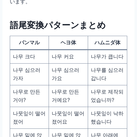
います。
語尾変換パターンまとめ
パンマル
ヘヨ体
ハムニダ体
나무 크다
나무 커요
나무가 큽니다
나무 심으러
나무 심으러
나무를 심으러
가자
가요
갑니다
나무로 만든
나무로 만든
나무로 제작되
거야?
거예요?
었습니까?
나뭇잎이 떨어
나뭇잎이 떨어
나뭇잎이 낙하
졌어
졌어요
했습니다
나무 밑에 앉
나무 밑에 앉
나무 아래에