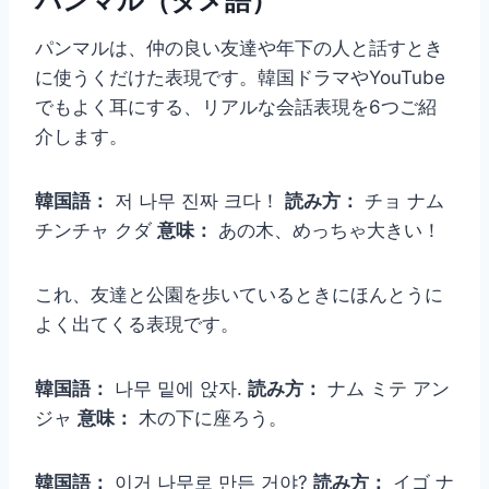
パンマル（タメ語）
パンマルは、仲の良い友達や年下の人と話すとき
に使うくだけた表現です。韓国ドラマやYouTube
でもよく耳にする、リアルな会話表現を6つご紹
介します。
韓国語：
저 나무 진짜 크다！
読み方：
チョ ナム
チンチャ クダ
意味：
あの木、めっちゃ大きい！
これ、友達と公園を歩いているときにほんとうに
よく出てくる表現です。
韓国語：
나무 밑에 앉자.
読み方：
ナム ミテ アン
ジャ
意味：
木の下に座ろう。
韓国語：
이거 나무로 만든 거야?
読み方：
イゴ ナ