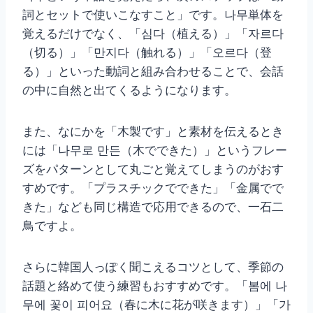
詞とセットで使いこなすこと」です。나무単体を
覚えるだけでなく、「심다（植える）」「자르다
（切る）」「만지다（触れる）」「오르다（登
る）」といった動詞と組み合わせることで、会話
の中に自然と出てくるようになります。
また、なにかを「木製です」と素材を伝えるとき
には「나무로 만든（木でできた）」というフレー
ズをパターンとして丸ごと覚えてしまうのがおす
すめです。「プラスチックでできた」「金属でで
きた」なども同じ構造で応用できるので、一石二
鳥ですよ。
さらに韓国人っぽく聞こえるコツとして、季節の
話題と絡めて使う練習もおすすめです。「봄에 나
무에 꽃이 피어요（春に木に花が咲きます）」「가