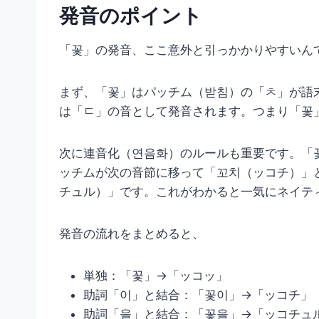
発音のポイント
「꽃」の発音、ここ意外と引っかかりやすいん
まず、「꽃」はパッチム（받침）の「ㅊ」が語
は「ㄷ」の音として発音されます。つまり「꽃
次に連音化（연음화）のルールも重要です。「
ッチムが次の音節に移って「꼬치（ッコチ）」
チュル）」です。これがわかると一気にネイテ
発音の流れをまとめると、
単独：「꽃」→「ッコッ」
助詞「이」と結合：「꽃이」→「ッコチ」
助詞「을」と結合：「꽃을」→「ッコチュ