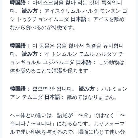
韓国語：
아이스크림을 핥아 먹는 것이 특징입니
다。
読み方：
アイスクリムル ハルタ モンヌン ゴ
シ トゥクチョンイムニダ
日本語：
アイスを舐め
ながら食べるのが特徴です。
韓国語：
이 동물은 몸을 핥아서 청결을 유지합니
다。
読み方：
イ トンムルン モムル ハルタソ チ
ョンギョルル ユジハムニダ
日本語：
この動物は
体を舐めることで清潔を保ちます。
韓国語：
핥으면 안 됩니다。
読み方：
ハルミョン
アン テムニダ
日本語：
舐めてはなりません。
ヘヨ体との違いは、語尾が「〜요」ではなく「〜
습니다 / 〜ㅂ니다」になる点です。よりフォーマ
ルで硬い印象を与えるので、場面に応じて使い分