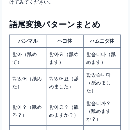
けてみてください。
語尾変換パターンまとめ
パンマル
ヘヨ体
ハムニダ体
핥아（舐め
핥아요（舐め
핥습니다（舐
て）
ます）
めます）
핥았습니다
핥았어（舐め
핥았어요（舐
（舐めまし
た）
めました）
た）
핥습니까？
핥아？（舐め
핥아요？（舐
（舐めます
る？）
めますか？）
か？）