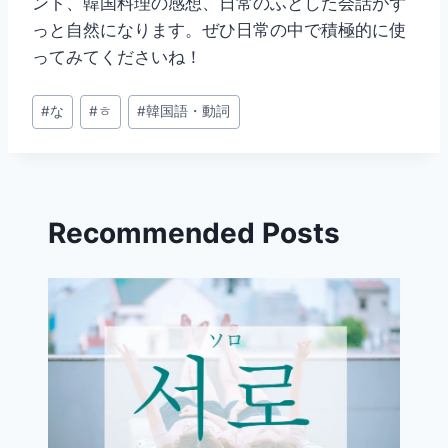
ント、韓国料理の感想、日常のふとした会話がず
っと自然になります。ぜひ日常の中で積極的に使
ってみてくださいね！
投
#
な
#
ㅎ
#
韓国語・動詞
稿
タ
グ:
Recommended Posts