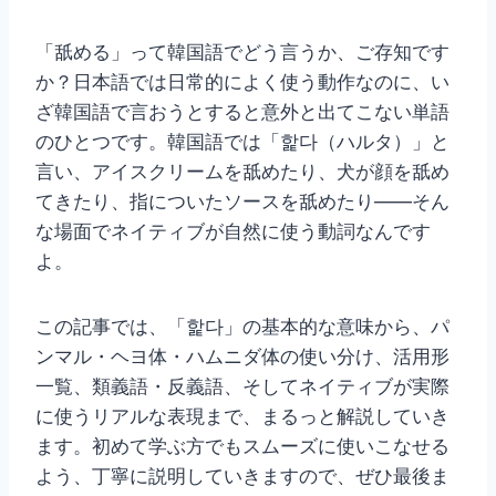
「舐める」って韓国語でどう言うか、ご存知です
か？日本語では日常的によく使う動作なのに、い
ざ韓国語で言おうとすると意外と出てこない単語
のひとつです。韓国語では「핥다（ハルタ）」と
言い、アイスクリームを舐めたり、犬が顔を舐め
てきたり、指についたソースを舐めたり——そん
な場面でネイティブが自然に使う動詞なんです
よ。
この記事では、「핥다」の基本的な意味から、パ
ンマル・ヘヨ体・ハムニダ体の使い分け、活用形
一覧、類義語・反義語、そしてネイティブが実際
に使うリアルな表現まで、まるっと解説していき
ます。初めて学ぶ方でもスムーズに使いこなせる
よう、丁寧に説明していきますので、ぜひ最後ま