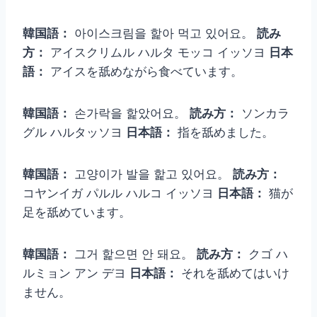
韓国語：
아이스크림을 핥아 먹고 있어요。
読み
方：
アイスクリムル ハルタ モッコ イッソヨ
日本
語：
アイスを舐めながら食べています。
韓国語：
손가락을 핥았어요。
読み方：
ソンカラ
グル ハルタッソヨ
日本語：
指を舐めました。
韓国語：
고양이가 발을 핥고 있어요。
読み方：
コヤンイガ パルル ハルコ イッソヨ
日本語：
猫が
足を舐めています。
韓国語：
그거 핥으면 안 돼요。
読み方：
クゴ ハ
ルミョン アン デヨ
日本語：
それを舐めてはいけ
ません。