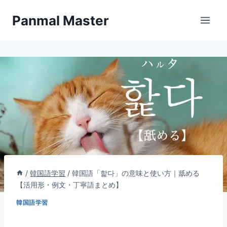
内
Panmal Master
容
を
ス
キ
ッ
プ
/
韓国語学習
/
韓国語「핥다」の意味と使い方｜舐める
【活用形・例文・丁寧語まとめ】
韓国語学習