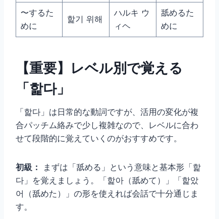
〜するた
ハルキ ウ
舐めるた
핥기 위해
めに
ィヘ
めに
【重要】レベル別で覚える
「핥다」
「핥다」は日常的な動詞ですが、活用の変化が複
合パッチム絡みで少し複雑なので、レベルに合わ
せて段階的に覚えていくのがおすすめです。
初級：
まずは「舐める」という意味と基本形「핥
다」を覚えましょう。「핥아（舐めて）」「핥았
어（舐めた）」の形を使えれば会話で十分通じま
す。