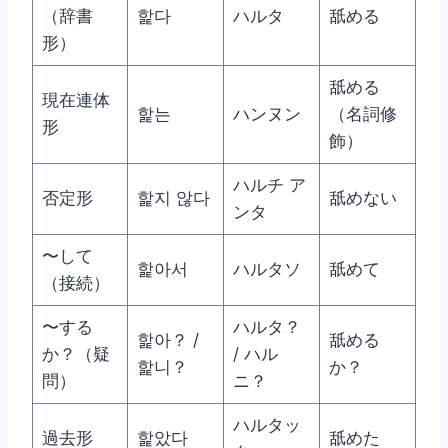
（辞書
핥다
ハルタ
舐める
形）
舐める
現在連体
핥는
ハンヌン
（名詞修
形
飾）
ハルチ ア
否定形
핥지 않다
舐めない
ンタ
〜して
핥아서
ハルタソ
舐めて
（接続）
〜する
ハルタ？
핥아？ /
舐める
か？（疑
/ ハル
핥니？
か？
問）
ニ？
ハルタッ
過去形
핥았다
舐めた