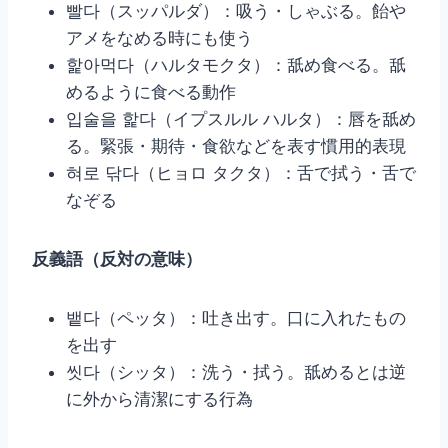
빨다（スッパルダ）：吸う・しゃぶる。飴や
アメをなめる時にも使う
핥아먹다（ハルタモクタ）：舐め食べる。舐
めるように食べる動作
입술을 핥다（イプスルル ハルタ）：唇を舐め
る。緊張・期待・食欲などを表す慣用的表現
혀로 닦다（ヒョロ タクタ）：舌で拭う・舌で
なぞる
反義語（反対の意味）
뱉다（ペッタ）：吐き出す。口に入れたもの
を出す
씻다（シッタ）：洗う・拭う。舐めるとは逆
に外から清潔にする行為