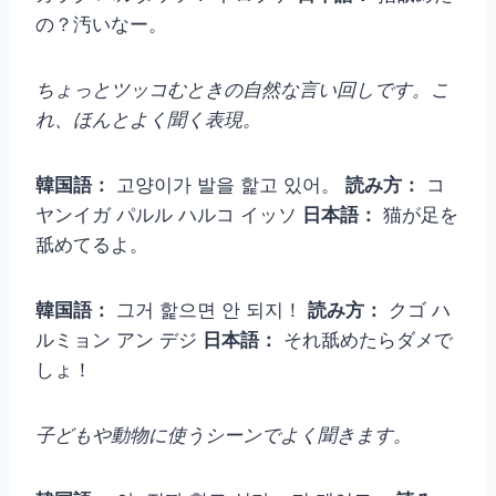
の？汚いなー。
ちょっとツッコむときの自然な言い回しです。こ
れ、ほんとよく聞く表現。
韓国語：
고양이가 발을 핥고 있어。
読み方：
コ
ヤンイガ パルル ハルコ イッソ
日本語：
猫が足を
舐めてるよ。
韓国語：
그거 핥으면 안 되지！
読み方：
クゴ ハ
ルミョン アン デジ
日本語：
それ舐めたらダメで
しょ！
子どもや動物に使うシーンでよく聞きます。