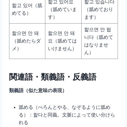
핥고 있어요
핥고 있습니다
핥고 있어（舐
（舐めていま
（舐めており
めてる）
す）
ます）
핥으면 안 됩
핥으면 안 돼
핥으면 안 돼
니다（舐めて
（舐めたらダ
요（舐めては
はなりませ
メ）
いけません）
ん）
関連語・類義語・反義語
類義語（似た意味の表現）
舐める（べろんとやる、なぞるように舐め
る）：핥다と同義。文脈によって使い分けら
れる