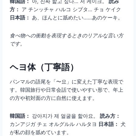
韓国語：
아, 진짜 핥고 싶다… 저 케이크。
読み
方：
ア チンッチャ ハルコ シプタ… チョ ケイク
日本語：
あ、ほんとに舐めたい……あのケーキ。
食べ物への衝動を表現するときのリアルな言い方
です。
ヘヨ体（丁寧語）
パンマルの語尾を「〜요」に変えた丁寧な表現で
す。韓国旅行や日常会話で使いやすい形で、年上
の方や初対面の方に自然に使えます。
韓国語：
강아지가 제 얼굴을 핥아요。
読み方：
カンアジガ チェ オルグルル ハルタヨ
日本語：
犬
が私の顔を舐めています。