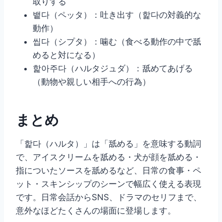
取りする
뱉다（ペッタ）：吐き出す（핥다の対義的な
動作）
씹다（シプタ）：噛む（食べる動作の中で舐
めると対になる）
핥아주다（ハルタジュダ）：舐めてあげる
（動物や親しい相手への行為）
まとめ
「핥다（ハルタ）」は「舐める」を意味する動詞
で、アイスクリームを舐める・犬が顔を舐める・
指についたソースを舐めるなど、日常の食事・ペ
ット・スキンシップのシーンで幅広く使える表現
です。日常会話からSNS、ドラマのセリフまで、
意外なほどたくさんの場面に登場します。