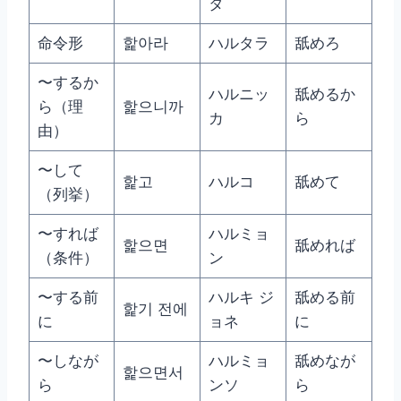
タ
命令形
핥아라
ハルタラ
舐めろ
〜するか
ハルニッ
舐めるか
ら（理
핥으니까
カ
ら
由）
〜して
핥고
ハルコ
舐めて
（列挙）
〜すれば
ハルミョ
핥으면
舐めれば
（条件）
ン
〜する前
ハルキ ジ
舐める前
핥기 전에
に
ョネ
に
〜しなが
ハルミョ
舐めなが
핥으면서
ら
ンソ
ら