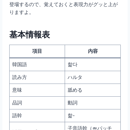
登場するので、覚えておくと表現力がグッと上が
りますよ。
基本情報表
項目
内容
韓国語
핥다
読み方
ハルタ
意味
舐める
品詞
動詞
語幹
핥-
子音語幹（ㄼパッチ