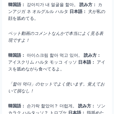
韓国語：
강아지가 내 얼굴을 핥아。
読み方：
カ
ンアジガ ネ オルグルル ハルタ
日本語：
犬が私の
顔を舐めてる。
ペット動画のコメントなんかで本当によく見る表
現ですよ！
韓国語：
아이스크림 핥아 먹고 있어。
読み方：
アイスクリム ハルタ モッコ イッソ
日本語：
アイ
スを舐めながら食べてるよ。
「핥아 먹다」のセットでよく使います。覚えてお
いて損なし！
韓国語：
손가락 핥았어？ 더럽게。
読み方：
ソン
カラク ハルタッソ？ トロプケ
日本語：
指舐めた