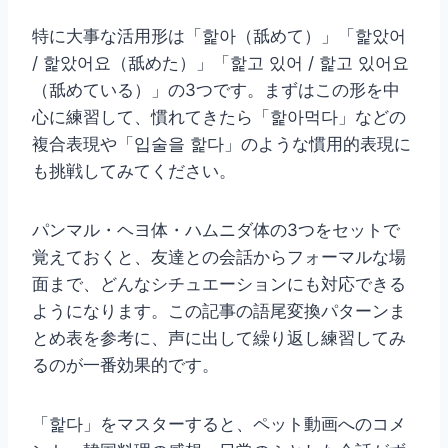
特に大事な活用形は「핥아（舐めて）」「핥았어
/ 핥았어요（舐めた）」「핥고 있어 / 핥고 있어요
（舐めている）」の3つです。まずはこの形を中
心に練習して、慣れてきたら「핥아먹다」などの
複合表現や「입술을 핥다」のような慣用的表現に
も挑戦してみてください。
パンマル・ヘヨ体・ハムニダ体の3つをセットで
覚えておくと、友達との会話からフォーマルな場
面まで、どんなシチュエーションにも対応できる
ようになります。この記事の語尾変換パターンま
とめ表を参考に、声に出して繰り返し練習してみ
るのが一番効果的です。
「핥다」をマスターすると、ペット動画へのコメ