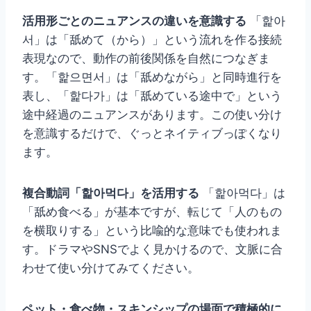
活用形ごとのニュアンスの違いを意識する
「핥아
서」は「舐めて（から）」という流れを作る接続
表現なので、動作の前後関係を自然につなぎま
す。「핥으면서」は「舐めながら」と同時進行を
表し、「핥다가」は「舐めている途中で」という
途中経過のニュアンスがあります。この使い分け
を意識するだけで、ぐっとネイティブっぽくなり
ます。
複合動詞「핥아먹다」を活用する
「핥아먹다」は
「舐め食べる」が基本ですが、転じて「人のもの
を横取りする」という比喩的な意味でも使われま
す。ドラマやSNSでよく見かけるので、文脈に合
わせて使い分けてみてください。
ペット・食べ物・スキンシップの場面で積極的に