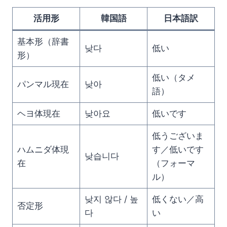
活用形
韓国語
日本語訳
基本形（辞書
낮다
低い
形）
低い（タメ
パンマル現在
낮아
語）
ヘヨ体現在
낮아요
低いです
低うございま
ハムニダ体現
す／低いです
낮습니다
在
（フォーマ
ル）
낮지 않다 / 높
低くない／高
否定形
다
い