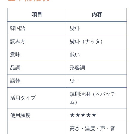
項目
内容
韓国語
낮다
読み方
낮다（ナッタ）
意味
低い
品詞
形容詞
語幹
낮-
規則活用（ㅈパッチ
活用タイプ
ム）
使用頻度
★★★★★
高さ・温度・声・音