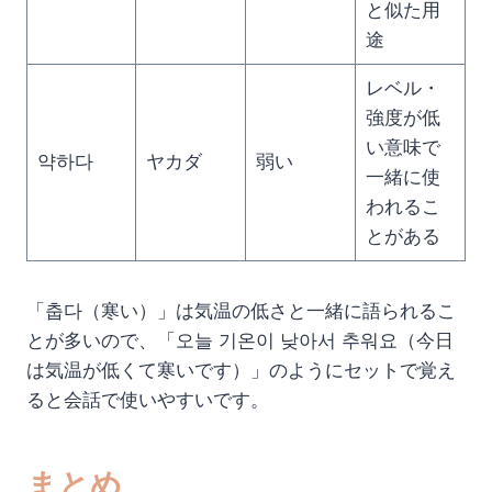
と似た用
途
レベル・
強度が低
い意味で
약하다
ヤカダ
弱い
一緒に使
われるこ
とがある
「춥다（寒い）」は気温の低さと一緒に語られるこ
とが多いので、「오늘 기온이 낮아서 추워요（今日
は気温が低くて寒いです）」のようにセットで覚え
ると会話で使いやすいです。
まとめ