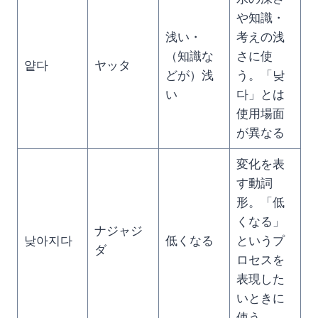
や知識・
浅い・
考えの浅
（知識な
さに使
얕다
ヤッタ
どが）浅
う。「낮
い
다」とは
使用場面
が異なる
変化を表
す動詞
形。「低
くなる」
ナジャジ
낮아지다
低くなる
というプ
ダ
ロセスを
表現した
いときに
使う