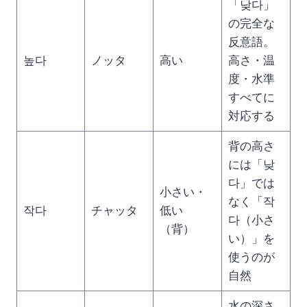
「낮다」
の完全な
反意語。
높다
ノッタ
高い
高さ・温
度・水準
すべてに
対応する
背の高さ
には「낮
다」では
小さい・
なく「작
작다
チャッタ
低い
다（小さ
（背）
い）」を
使うのが
自然
水の深さ