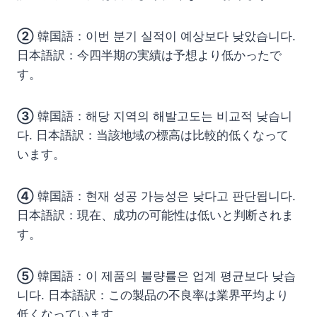
②
韓国語：이번 분기 실적이 예상보다 낮았습니다.
日本語訳：今四半期の実績は予想より低かったで
す。
③
韓国語：해당 지역의 해발고도는 비교적 낮습니
다. 日本語訳：当該地域の標高は比較的低くなって
います。
④
韓国語：현재 성공 가능성은 낮다고 판단됩니다.
日本語訳：現在、成功の可能性は低いと判断されま
す。
⑤
韓国語：이 제품의 불량률은 업계 평균보다 낮습
니다. 日本語訳：この製品の不良率は業界平均より
低くなっています。