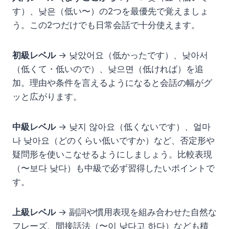
す）、낮은（低い〜）の2つを最優先で覚えましょ
う。この2つだけでも日常会話で十分使えます。
初級レベル
→ 낮았어요（低かったです）、낮아서
（低くて・低いので）、낮으면（低ければ）を追
加。理由や条件を言えるようになると会話の幅がグ
ッと広がります。
中級レベル
→ 낮지 않아요（低くないです）、얼마
나 낮아요（どのくらい低いですか）など、否定形や
疑問形を使いこなせるようにしましょう。比較表現
（〜보다 낮다）も中級で必ず習得したいポイントで
す。
上級レベル
→ 副詞や慣用表現を組み合わせた自然な
フレーズ、間接話法（〜이 낮다고 하다）なども積