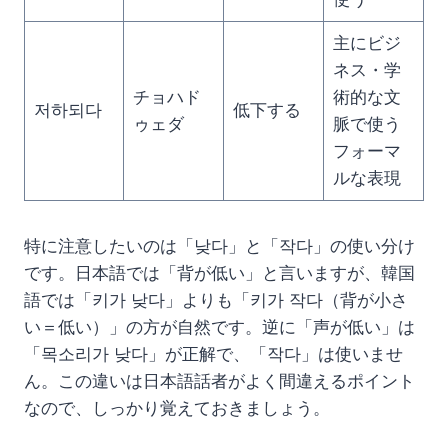
主にビジ
ネス・学
チョハド
術的な文
저하되다
低下する
ゥェダ
脈で使う
フォーマ
ルな表現
特に注意したいのは「낮다」と「작다」の使い分け
です。日本語では「背が低い」と言いますが、韓国
語では「키가 낮다」よりも「키가 작다（背が小さ
い＝低い）」の方が自然です。逆に「声が低い」は
「목소리가 낮다」が正解で、「작다」は使いませ
ん。この違いは日本語話者がよく間違えるポイント
なので、しっかり覚えておきましょう。