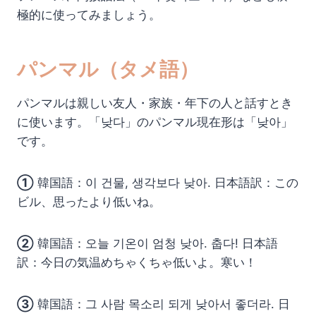
極的に使ってみましょう。
パンマル（タメ語）
パンマルは親しい友人・家族・年下の人と話すとき
に使います。「낮다」のパンマル現在形は「낮아」
です。
①
韓国語：이 건물, 생각보다 낮아. 日本語訳：この
ビル、思ったより低いね。
②
韓国語：오늘 기온이 엄청 낮아. 춥다! 日本語
訳：今日の気温めちゃくちゃ低いよ。寒い！
③
韓国語：그 사람 목소리 되게 낮아서 좋더라. 日