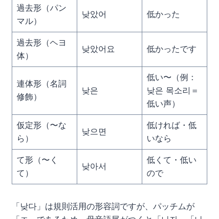
過去形（パン
낮았어
低かった
マル）
過去形（ヘヨ
낮았어요
低かったです
体）
低い〜（例：
連体形（名詞
낮은
낮은 목소리＝
修飾）
低い声）
仮定形（〜な
低ければ・低
낮으면
ら）
いなら
て形（〜く
低くて・低い
낮아서
て）
ので
「낮다」は規則活用の形容詞ですが、パッチムが