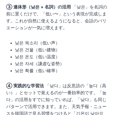
③ 連体形（낮은 + 名詞）の活用
「낮은」を名詞の
前に置くだけで、「低い〜」という表現が完成しま
す。これが自然に使えるようになると、会話のバリ
エーションが一気に増えます。
낮은 목소리（低い声）
낮은 건물（低い建物）
낮은 온도（低い温度）
낮은 자세（謙虚な姿勢）
낮은 확률（低い確率）
④ 実践的な学習法
「낮다」は反意語の「높다（高
い）」とセットで覚えるのが一番効率的です。「높
다」の活用をすでに知っていれば、「낮다」も同じ
パターンで活用できます。また、天気予報・ニュー
スを韓国語で見る習慣をつけると「기온이 낮아요