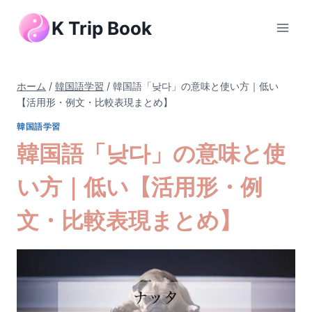
内
K Trip Book
容
を
ス
キ
ホーム
/
韓国語学習
/
韓国語「낮다」の意味と使い方｜低い
ッ
【活用形・例文・比較表現まとめ】
プ
韓国語学習
韓国語「낮다」の意味と使
い方｜低い【活用形・例
文・比較表現まとめ】