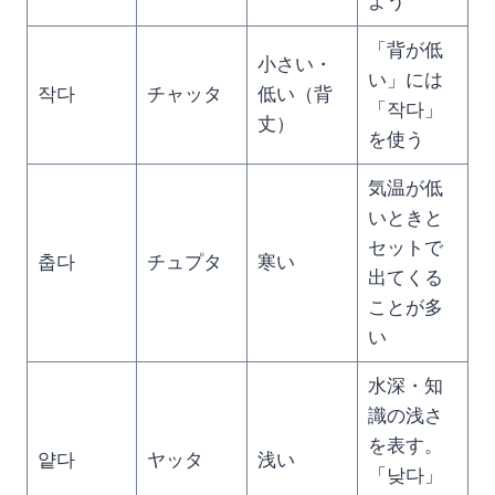
よう
「背が低
小さい・
い」には
작다
チャッタ
低い（背
「작다」
丈）
を使う
気温が低
いときと
セットで
춥다
チュプタ
寒い
出てくる
ことが多
い
水深・知
識の浅さ
を表す。
얕다
ヤッタ
浅い
「낮다」