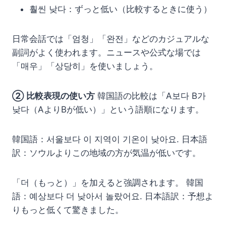
훨씬 낮다：ずっと低い（比較するときに使う）
日常会話では「엄청」「완전」などのカジュアルな
副詞がよく使われます。ニュースや公式な場では
「매우」「상당히」を使いましょう。
② 比較表現の使い方
韓国語の比較は「A보다 B가
낮다（AよりBが低い）」という語順になります。
韓国語：서울보다 이 지역이 기온이 낮아요. 日本語
訳：ソウルよりこの地域の方が気温が低いです。
「더（もっと）」を加えると強調されます。 韓国
語：예상보다 더 낮아서 놀랐어요. 日本語訳：予想よ
りもっと低くて驚きました。