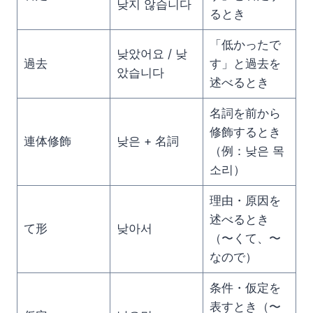
낮지 않습니다
るとき
「低かったで
낮았어요 / 낮
過去
す」と過去を
았습니다
述べるとき
名詞を前から
修飾するとき
連体修飾
낮은 + 名詞
（例：낮은 목
소리）
理由・原因を
述べるとき
て形
낮아서
（〜くて、〜
なので）
条件・仮定を
表すとき（〜