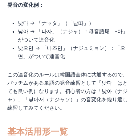
発音の変化例：
낮다 → 「ナッタ」（「낟따」）
낮아 → 「나자」（ナジャ）：母音語尾「-아」
がついて連音化
낮으면 → 「나즈면」（ナジュミョン）：「으
면」がついて連音化
この連音化のルールは韓国語全体に共通するので、
パッチムがある単語の発音練習として「낮다」はと
ても良い例になります。初心者の方は「낮아（ナジ
ャ）」「낮아서（ナジャソ）」の音変化を繰り返し
練習してみてください。
基本活用形一覧