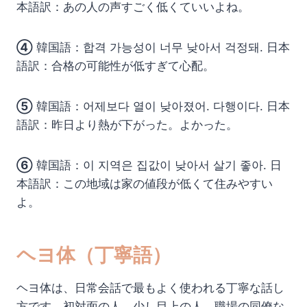
本語訳：あの人の声すごく低くていいよね。
④
韓国語：합격 가능성이 너무 낮아서 걱정돼. 日本
語訳：合格の可能性が低すぎて心配。
⑤
韓国語：어제보다 열이 낮아졌어. 다행이다. 日本
語訳：昨日より熱が下がった。よかった。
⑥
韓国語：이 지역은 집값이 낮아서 살기 좋아. 日
本語訳：この地域は家の値段が低くて住みやすい
よ。
ヘヨ体（丁寧語）
ヘヨ体は、日常会話で最もよく使われる丁寧な話し
方です。初対面の人、少し目上の人、職場の同僚な