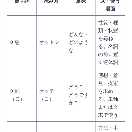
疑問詞
読み方
意味
ス・使う
場面
性質・種
類・状態
どんな・
を尋ね
어떤
オットン
どのよう
る。名詞
な
の前に置
く連体詞
感想・意
見・提案
どう？・
어때
オッテ
を求め
どうです
（요）
（ヨ）
る。単独
か？
または文
末で使う
方法・手