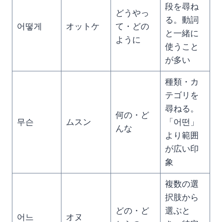
段を尋ね
どうやっ
る。動詞
어떻게
オットケ
て・どの
と一緒に
ように
使うこと
が多い
種類・カ
テゴリを
尋ねる。
何の・ど
무슨
ムスン
「어떤」
んな
より範囲
が広い印
象
複数の選
択肢から
どの・ど
選ぶと
어느
オヌ