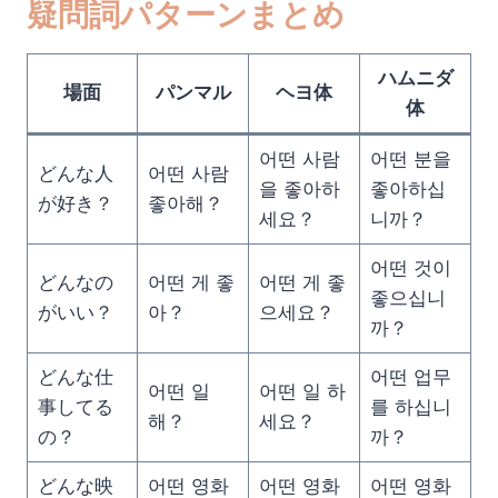
疑問詞パターンまとめ
ハムニダ
場面
パンマル
ヘヨ体
体
어떤 사람
어떤 분을
どんな人
어떤 사람
을 좋아하
좋아하십
が好き？
좋아해？
세요？
니까？
어떤 것이
どんなの
어떤 게 좋
어떤 게 좋
좋으십니
がいい？
아？
으세요？
까？
どんな仕
어떤 업무
어떤 일
어떤 일 하
事してる
를 하십니
해？
세요？
の？
까？
どんな映
어떤 영화
어떤 영화
어떤 영화