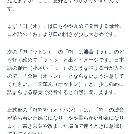
見えますが、ここ、意外と引っかかりやすいんで
す。
まず「어（オ）」は口をやや丸めて発音する母音。
日本語の「お」より口の開きが少し大きめです。
次の「떤（ットン）」の「떠」は
濃音（ッ）
。のど
を軽く締めて「ットッ」と出すイメージです。日本
語の促音（小さい「っ」）のような詰まる音が入る
ので、「오톤（オトン）」とならないよう注意して
ください。「오
또
ん（オ
ット
ン）」と、少し強めに
詰まらせる感覚で発音すると自然に聞こえます。
正式形の「어떠한（オトハン）」は、「떠」の濃音
が落ち着いた感じになり、やや柔らかい印象になり
ます。書き言葉や改まった場面で使うときに意識し