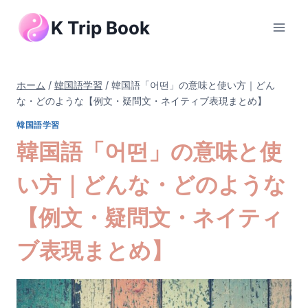
内
K Trip Book
容
を
ス
キ
ホーム
/
韓国語学習
/
韓国語「어떤」の意味と使い方｜どん
ッ
な・どのような【例文・疑問文・ネイティブ表現まとめ】
プ
韓国語学習
韓国語「어떤」の意味と使
い方｜どんな・どのような
【例文・疑問文・ネイティ
ブ表現まとめ】