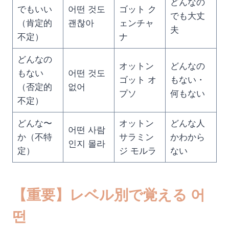
どんなの
でもいい
어떤 것도
ゴット ク
でも大丈
（肯定的
괜찮아
ェンチャ
夫
不定）
ナ
どんなの
オットン
どんなの
もない
어떤 것도
ゴット オ
もない・
（否定的
없어
プソ
何もない
不定）
どんな〜
オットン
どんな人
어떤 사람
か（不特
サラミン
かわから
인지 몰라
定）
ジ モルラ
ない
【重要】レベル別で覚える 어
떤