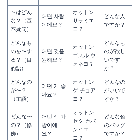
〜はどん
オットン
어떤 사람
どんな人
な？（基
サラミエ
이에요？
ですか？
本疑問）
ヨ？
どんなも
どんなも
オットン
のを〜す
어떤 것을
のが欲し
ゴスル ウ
る？（目
원해요？
いです
ォネヨ？
的語）
か？
どんなの
オットン
どんなの
어떤 게 좋
が〜？
ゲ チョア
がいいで
아요？
（主語）
ヨ？
すか？
オットン
どんな〜
어떤 색 가
どんな色
セク カバ
の？（修
방이에
のバッグ
ンイエ
飾）
요？
ですか？
ヨ？