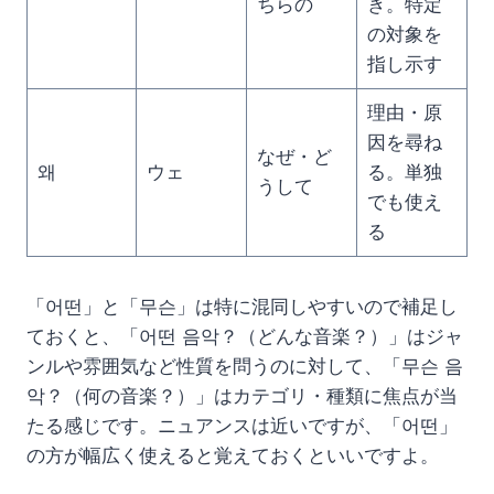
ちらの
き。特定
の対象を
指し示す
理由・原
因を尋ね
なぜ・ど
왜
ウェ
る。単独
うして
でも使え
る
「어떤」と「무슨」は特に混同しやすいので補足し
ておくと、「어떤 음악？（どんな音楽？）」はジャ
ンルや雰囲気など性質を問うのに対して、「무슨 음
악？（何の音楽？）」はカテゴリ・種類に焦点が当
たる感じです。ニュアンスは近いですが、「어떤」
の方が幅広く使えると覚えておくといいですよ。