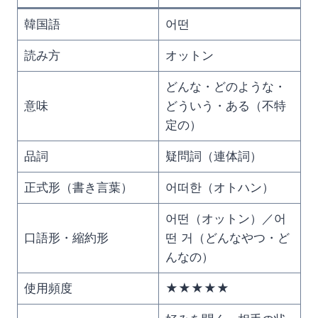
韓国語
어떤
読み方
オットン
どんな・どのような・
意味
どういう・ある（不特
定の）
品詞
疑問詞（連体詞）
正式形（書き言葉）
어떠한（オトハン）
어떤（オットン）／어
口語形・縮約形
떤 거（どんなやつ・ど
んなの）
使用頻度
★★★★★