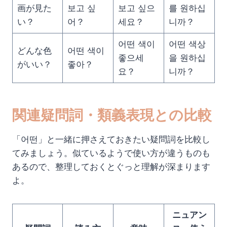
画が見た
보고 싶
보고 싶으
를 원하십
い？
어？
세요？
니까？
어떤 색이
어떤 색상
どんな色
어떤 색이
좋으세
을 원하십
がいい？
좋아？
요？
니까？
関連疑問詞・類義表現との比較
「어떤」と一緒に押さえておきたい疑問詞を比較し
てみましょう。似ているようで使い方が違うものも
あるので、整理しておくとぐっと理解が深まります
よ。
ニュアン