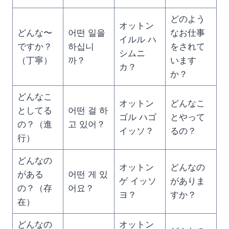
どのよう
オットン
どんな〜
어떤 일을
なお仕事
イルル ハ
ですか？
하십니
をされて
シムニ
（丁寧）
까？
います
カ？
か？
どんなこ
オットン
どんなこ
としてる
어떤 걸 하
ゴル ハゴ
とやって
の？（進
고 있어？
イッソ？
るの？
行）
どんなの
オットン
どんなの
がある
어떤 게 있
ゲ イッソ
がありま
の？（存
어요？
ヨ？
すか？
在）
どんなの
オットン