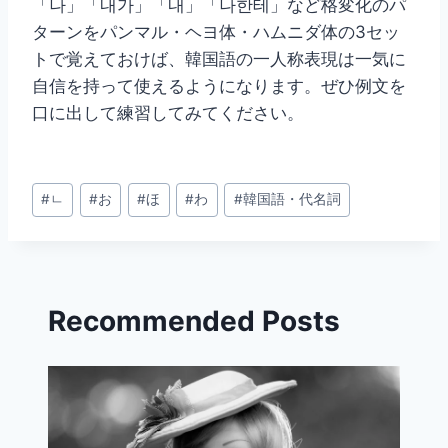
「나」「내가」「내」「나한테」など格変化のパ
ターンをパンマル・ヘヨ体・ハムニダ体の3セッ
トで覚えておけば、韓国語の一人称表現は一気に
自信を持って使えるようになります。ぜひ例文を
口に出して練習してみてください。
投
#
ㄴ
#
お
#
ほ
#
わ
#
韓国語・代名詞
稿
タ
グ:
Recommended Posts