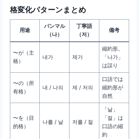
格変化パターンまとめ
パンマル
丁寧語
用途
備考
（나）
（저）
縮約形。
〜が（主
내가
제가
「나가」
格）
は誤り
口語では
〜の（所
내 / 나의
제 / 저의
縮約形が
有格）
自然
「날」
〜を（目
「절」は
나를 / 날
저를 / 절
的格）
口語の縮
約