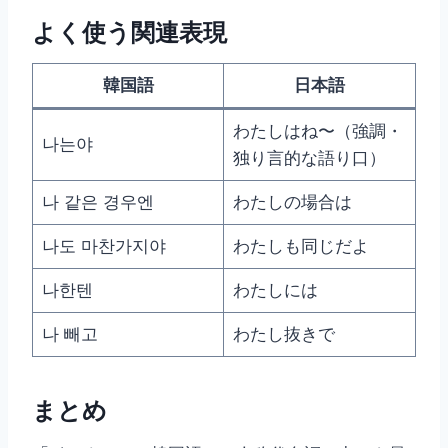
よく使う関連表現
韓国語
日本語
わたしはね〜（強調・
나는야
独り言的な語り口）
나 같은 경우엔
わたしの場合は
나도 마찬가지야
わたしも同じだよ
나한텐
わたしには
나 빼고
わたし抜きで
まとめ