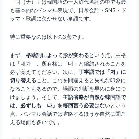
「나（ナ）」は韓国語の一人称代名詞の中でも最
も基本的なパンマル表現で、日常会話・SNS・ド
ラマ・歌詞に欠かせない単語です。
特に重要なのは以下の3点です。
まず、
格助詞によって形が変わる
という点。主格
は「내가」、所有格は「내」と縮約されることを
必ず覚えてください。次に、
丁寧語では「저」に
切り替える
こと。これを間違えると失礼な印象に
なることもあるので、場面の判断を早めに身につ
けましょう。そして、
主語省略が自然な韓国語で
は、必ずしも「나」を毎回言う必要はない
という
点。パンマル会話では省略するほうが自然に聞こ
える場面も多いです。