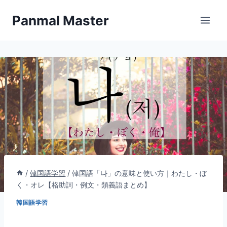
内
Panmal Master
容
を
ス
キ
ッ
プ
/
韓国語学習
/
韓国語「나」の意味と使い方｜わたし・ぼ
く・オレ【格助詞・例文・類義語まとめ】
韓国語学習