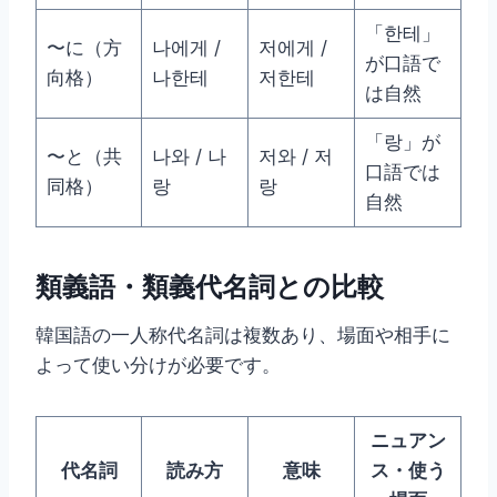
「한테」
〜に（方
나에게 /
저에게 /
が口語で
向格）
나한테
저한테
は自然
「랑」が
〜と（共
나와 / 나
저와 / 저
口語では
同格）
랑
랑
自然
類義語・類義代名詞との比較
韓国語の一人称代名詞は複数あり、場面や相手に
よって使い分けが必要です。
ニュアン
代名詞
読み方
意味
ス・使う