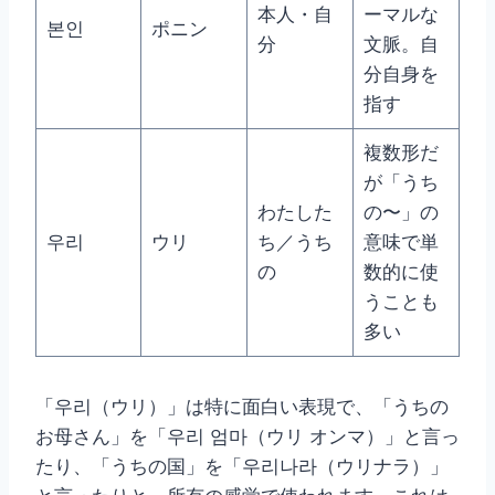
本人・自
ーマルな
본인
ポニン
分
文脈。自
分自身を
指す
複数形だ
が「うち
わたした
の〜」の
우리
ウリ
ち／うち
意味で単
の
数的に使
うことも
多い
「우리（ウリ）」は特に面白い表現で、「うちの
お母さん」を「우리 엄마（ウリ オンマ）」と言っ
たり、「うちの国」を「우리나라（ウリナラ）」