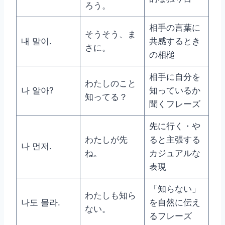
ろう。
相手の言葉に
そうそう、ま
내 말이.
共感するとき
さに。
の相槌
相手に自分を
わたしのこと
나 알아?
知っているか
知ってる？
聞くフレーズ
先に行く・や
わたしが先
ると主張する
나 먼저.
ね。
カジュアルな
表現
「知らない」
わたしも知ら
나도 몰라.
を自然に伝え
ない。
るフレーズ