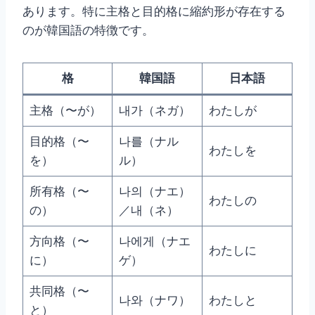
あります。特に主格と目的格に縮約形が存在する
のが韓国語の特徴です。
格
韓国語
日本語
主格（〜が）
내가（ネガ）
わたしが
目的格（〜
나를（ナル
わたしを
を）
ル）
所有格（〜
나의（ナエ）
わたしの
の）
／내（ネ）
方向格（〜
나에게（ナエ
わたしに
に）
ゲ）
共同格（〜
나와（ナワ）
わたしと
と）