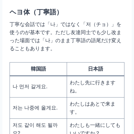
ヘヨ体（丁寧語）
丁寧な会話では「나」ではなく「저（チョ）」を
使うのが基本です。ただし友達同士でも少し改ま
った場面では「나」のまま丁寧語の語尾だけ変え
ることもあります。
韓国語
日本語
わたし先に行きます
나 먼저 갈게요.
ね。
わたしはあとで来ま
저는 나중에 올게요.
す。
저도 같이 해도 될까
わたしも一緒にしても
요?
いいですか？