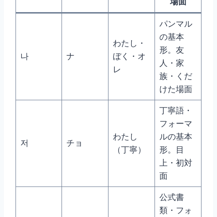
場面
パンマル
の基本
わたし・
形。友
나
ナ
ぼく・オ
人・家
レ
族・くだ
けた場面
丁寧語・
フォーマ
わたし
ルの基本
저
チョ
（丁寧）
形。目
上・初対
面
公式書
類・フォ