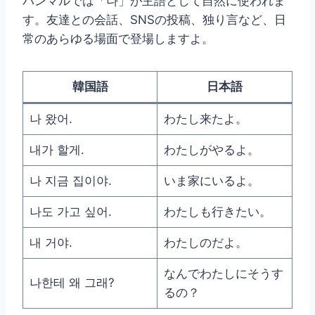
パンマルでは「나」が主語として自然に使われま
す。友達との会話、SNSの投稿、独り言など、日
常のあらゆる場面で登場しますよ。
韓国語
日本語
나 왔어.
わたし来たよ。
내가 할게.
わたしがやるよ。
나 지금 집이야.
いま家にいるよ。
나도 가고 싶어.
わたしも行きたい。
내 거야.
わたしのだよ。
なんでわたしにそうす
나한테 왜 그래?
るの？