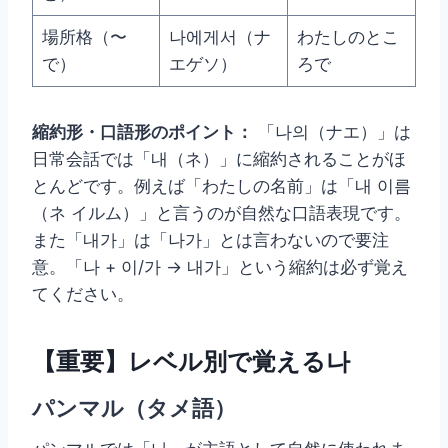
場所格（〜
나에게서（ナ
わたしのとこ
で）
エゲソ）
ろで
縮約形・口語形のポイント：
「나의（ナエ）」は
日常会話では「내（ネ）」に縮約されることがほ
とんどです。例えば「わたしの名前」は「내 이름
（ネ イルム）」と言うのが自然な口語表現です。
また「내가」は「나가」とは言わないので要注
意。「나 + 이/가 → 내가」という縮約は必ず覚え
てください。
【重要】レベル別で覚える나
パンマル（タメ語）