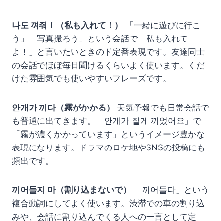
나도 껴줘！（私も入れて！）
「一緒に遊びに行こ
う」「写真撮ろう」という会話で「私も入れて
よ！」と言いたいときのド定番表現です。友達同士
の会話でほぼ毎日聞けるくらいよく使います。くだ
けた雰囲気でも使いやすいフレーズです。
안개가 끼다（霧がかかる）
天気予報でも日常会話で
も普通に出てきます。「안개가 짙게 끼었어요」で
「霧が濃くかかっています」というイメージ豊かな
表現になります。ドラマのロケ地やSNSの投稿にも
頻出です。
끼어들지 마（割り込まないで）
「끼어들다」という
複合動詞にしてよく使います。渋滞での車の割り込
みや、会話に割り込んでくる人への一言として定