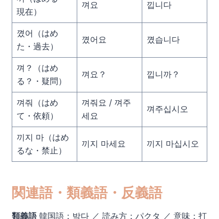
껴요
낍니다
現在）
꼈어（はめ
꼈어요
꼈습니다
た・過去）
껴？（はめ
껴요？
낍니까？
る？・疑問）
껴줘（はめ
껴줘요 / 껴주
껴주십시오
て・依頼）
세요
끼지 마（はめ
끼지 마세요
끼지 마십시오
るな・禁止）
関連語・類義語・反義語
類義語
韓国語：박다 ／ 読み方：パクタ ／ 意味：打