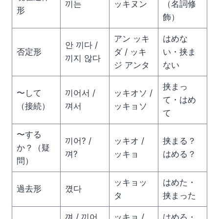
끼는
ッキヌン
（名詞修
形
飾）
アン ッキ
はめな
안 끼다 /
否定形
ダ / ッキ
い・挟ま
끼지 않다
ジ アンタ
ない
挟まっ
〜して
끼어서 /
ッキオソ /
て・はめ
（接続）
껴서
ッキョソ
て
〜する
끼어? /
ッキオ /
挟まる？
か？（疑
껴?
ッキョ
はめる？
問）
ッキョッ
はめた・
過去形
꼈다
タ
挟まった
껴 / 끼어
ッキョ /
はめろ・