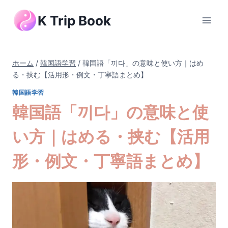
内
K Trip Book
容
を
ス
キ
ホーム
/
韓国語学習
/
韓国語「끼다」の意味と使い方｜はめ
ッ
る・挟む【活用形・例文・丁寧語まとめ】
プ
韓国語学習
韓国語「끼다」の意味と使
い方｜はめる・挟む【活用
形・例文・丁寧語まとめ】