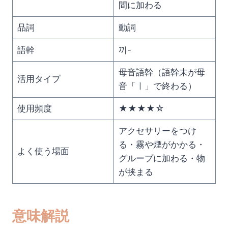
間に加わる
品詞
動詞
語幹
끼-
母音語幹（語幹末が母
活用タイプ
音「ㅣ」で終わる）
使用頻度
★★★★☆
アクセサリーをつけ
る・霧や煙がかかる・
よく使う場面
グループに加わる・物
が挟まる
意味解説