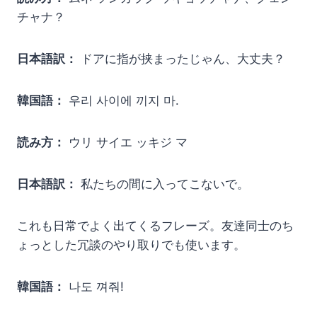
チャナ？
日本語訳：
ドアに指が挟まったじゃん、大丈夫？
韓国語：
우리 사이에 끼지 마.
読み方：
ウリ サイエ ッキジ マ
日本語訳：
私たちの間に入ってこないで。
これも日常でよく出てくるフレーズ。友達同士のち
ょっとした冗談のやり取りでも使います。
韓国語：
나도 껴줘!