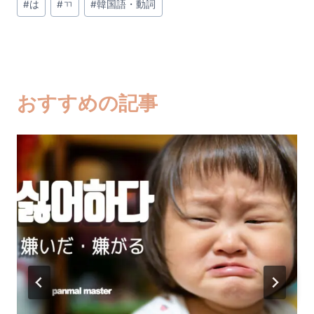
#
は
#
ㄲ
#
韓国語・動詞
稿
タ
グ:
おすすめの記事