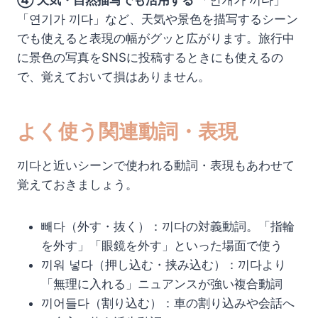
④ 天気・自然描写でも活用する
「안개가 끼다」
「연기가 끼다」など、天気や景色を描写するシーン
でも使えると表現の幅がグッと広がります。旅行中
に景色の写真をSNSに投稿するときにも使えるの
で、覚えておいて損はありません。
よく使う関連動詞・表現
끼다と近いシーンで使われる動詞・表現もあわせて
覚えておきましょう。
빼다（外す・抜く）：끼다の対義動詞。「指輪
を外す」「眼鏡を外す」といった場面で使う
끼워 넣다（押し込む・挟み込む）：끼다より
「無理に入れる」ニュアンスが強い複合動詞
끼어들다（割り込む）：車の割り込みや会話へ