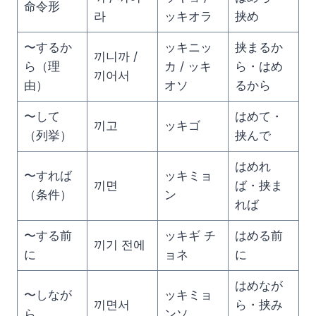
命令形
라
ッキオラ
挟め
〜するか
ッキニッ
挟まるか
끼니까 /
ら（理
カ / ッキ
ら・はめ
끼어서
由）
オソ
るから
〜して
はめて・
끼고
ッキゴ
（列挙）
挟んで
はめれ
〜すれば
ッキミョ
끼면
ば・挟ま
（条件）
ン
れば
〜する前
ッキギ チ
はめる前
끼기 전에
に
ョネ
に
はめなが
〜しなが
ッキミョ
끼면서
ら・挟み
ら
ンソ