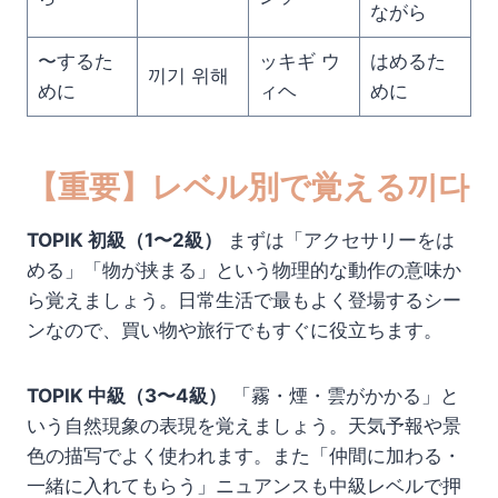
ながら
〜するた
ッキギ ウ
はめるた
끼기 위해
めに
ィヘ
めに
【重要】レベル別で覚える끼다
TOPIK 初級（1〜2級）
まずは「アクセサリーをは
める」「物が挟まる」という物理的な動作の意味か
ら覚えましょう。日常生活で最もよく登場するシー
ンなので、買い物や旅行でもすぐに役立ちます。
TOPIK 中級（3〜4級）
「霧・煙・雲がかかる」と
いう自然現象の表現を覚えましょう。天気予報や景
色の描写でよく使われます。また「仲間に加わる・
一緒に入れてもらう」ニュアンスも中級レベルで押