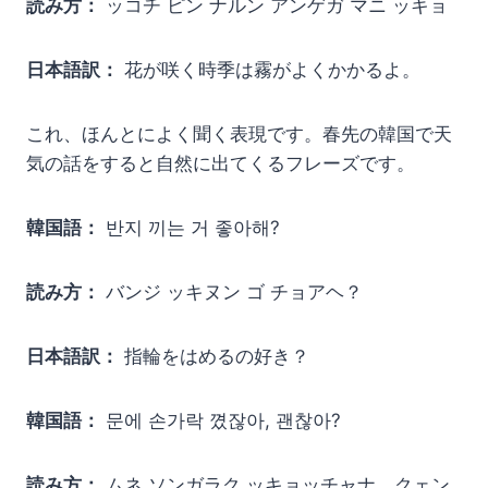
読み方：
ッコチ ピン ナルン アンゲガ マニ ッキョ
日本語訳：
花が咲く時季は霧がよくかかるよ。
これ、ほんとによく聞く表現です。春先の韓国で天
気の話をすると自然に出てくるフレーズです。
韓国語：
반지 끼는 거 좋아해?
読み方：
バンジ ッキヌン ゴ チョアヘ？
日本語訳：
指輪をはめるの好き？
韓国語：
문에 손가락 꼈잖아, 괜찮아?
読み方：
ムネ ソンガラク ッキョッチャナ、クェン