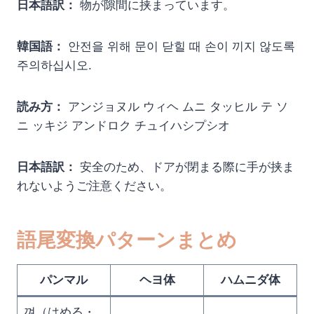
日本語訳：
物が隙間に挟まっています。
韓国語：
안전을 위해 문이 닫힐 때 손이 끼지 않도록
주의하십시오.
読み方：
アンジョヌル ウィヘ ムニ タッヒル テ ソ
ニ ッキジ アンドロク チュイハシプシオ
日本語訳：
安全のため、ドアが閉まる際に手が挟ま
れないようご注意ください。
語尾変換パターンまとめ
パンマル
ヘヨ体
ハムニダ体
껴（はめる・