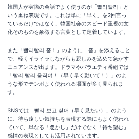
韓国人が実際の会話でよく使うのが「빨리빨리」と
いう重ね表現です。これは単に「早く」を2回言っ
ているだけではなく、韓国社会のスピード重視の文
化そのものを象徴する言葉として定着しています。
また「빨리빨리 좀！」のように「좀」を添えること
で、軽くイライラしながらも親しみを込めて急かす
ニュアンスが出ます。ドラマやバラエティ番組では
「빨리 빨리 움직여！（早く早く動いて！）」のよ
うな形でテンポよく使われる場面が多く見られま
す。
SNSでは「빨리 보고 싶어（早く見たい）」のよう
に、待ち遠しい気持ちを表現する際にもよく使われ
ていて、単なる「急かし」だけでなく「待ち望む」
感情の表現としても活用されています。