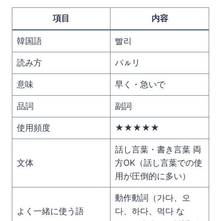
項目
内容
韓国語
빨리
読み方
パㇽリ
意味
早く・急いで
品詞
副詞
使用頻度
★★★★★
話し言葉・書き言葉 両
文体
方OK（話し言葉での使
用が圧倒的に多い）
動作動詞（가다、오
よく一緒に使う語
다、하다、먹다 な