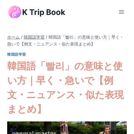
内
K Trip Book
容
を
ス
キ
ホーム
/
韓国語学習
/
韓国語「빨리」の意味と使い方｜早く・
ッ
急いで【例文・ニュアンス・似た表現まとめ】
プ
韓国語学習
韓国語「빨리」の意味と使
い方｜早く・急いで【例
文・ニュアンス・似た表現
まとめ】