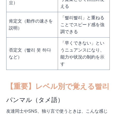
요）
える
「빨리빨리」と重ねる
肯定文（動作の速さを
ことでスピード感を強
説明）
調できる
「早くできない」とい
否定文（빨리 못 하다
うニュアンスになり、
など）
能力や状況の制約を示
す
【重要】レベル別で覚える빨리
パンマル（タメ語）
友達同士やSNS、独り言で使うときは、こんな感じ