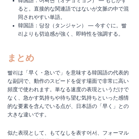
韓国語：어쩌면（オチョミョン） — もしかす
ると。直接的な関連語ではないが文脈の中で混
同されやすい単語。
韓国語：당장（タンジャン） — 今すぐに。빨
리よりも切迫感が強く、即時性を強調する。
まとめ
빨리は「早く・急いで」を意味する韓国語の代表的
な副詞で、動作のスピードを促す場面で非常に高い
頻度で使われます。単なる速度の表現というだけで
なく、急かす気持ちや待ち望む気持ちといった感情
的な要素を含んでいる点が、日本語の「早く」との
大きな違いです。
似た表現として、もてなしを表す어서、フォーマル