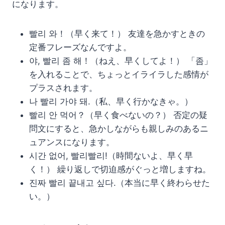
になります。
빨리 와！（早く来て！） 友達を急かすときの
定番フレーズなんですよ。
야, 빨리 좀 해！（ねえ、早くしてよ！） 「좀」
を入れることで、ちょっとイライラした感情が
プラスされます。
나 빨리 가야 돼.（私、早く行かなきゃ。）
빨리 안 먹어？（早く食べないの？） 否定の疑
問文にすると、急かしながらも親しみのあるニ
ュアンスになります。
시간 없어, 빨리빨리!（時間ないよ、早く早
く！） 繰り返しで切迫感がぐっと増しますね。
진짜 빨리 끝내고 싶다.（本当に早く終わらせた
い。）