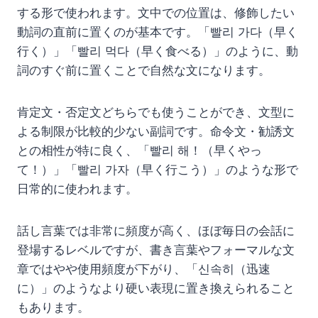
する形で使われます。文中での位置は、修飾したい
動詞の直前に置くのが基本です。「빨리 가다（早く
行く）」「빨리 먹다（早く食べる）」のように、動
詞のすぐ前に置くことで自然な文になります。
肯定文・否定文どちらでも使うことができ、文型に
よる制限が比較的少ない副詞です。命令文・勧誘文
との相性が特に良く、「빨리 해！（早くやっ
て！）」「빨리 가자（早く行こう）」のような形で
日常的に使われます。
話し言葉では非常に頻度が高く、ほぼ毎日の会話に
登場するレベルですが、書き言葉やフォーマルな文
章ではやや使用頻度が下がり、「신속히（迅速
に）」のようなより硬い表現に置き換えられること
もあります。