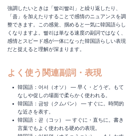
強調したいときは「빨리빨리」と繰り返したり、
「좀」を加えたりすることで感情のニュアンスを調
整できます。この感覚、掴めると一気に韓国語らし
くなりますよ。빨리は単なる速度の副詞ではなく、
感情とスピード感が一体になった韓国語らしい表現
だと捉えると理解が深まります。
よく使う関連副詞・表現
韓国語：어서（オソ） — 早く・どうぞ。もて
なしや促しの場面で柔らかく使われる。
韓国語：금방（クムバン） — すぐに。時間的
な近さを表す。
韓国語：곧（コッ） — すぐに・直ちに。書き
言葉でもよく使われる硬めの表現。