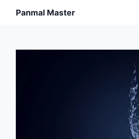
内
Panmal Master
容
を
ス
キ
ッ
プ