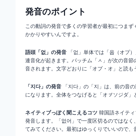
発音のポイント
この動詞の発音で多くの学習者が最初につまず
かかりやすいんですよ。
語頭「없」の発音
「없」単体では「옵（オプ）
連音化が起きます。パッチム「ㅅ」が次の音節
音されます。文字どおりに「オプ・オ」と読も
「지다」の発音
「지다」の「지」は、前の音の
になります。全体をつなげると「オㇷ゚ソジダ」
ネイティブっぽく聞こえるコツ
韓国語ネイティ
発音します。「없어」で一度区切るのではなく
てみてください。最初はゆっくりでいいので、