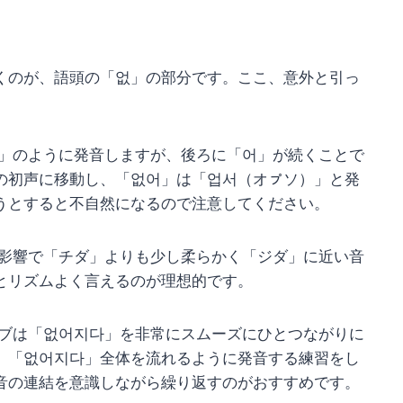
くのが、語頭の「없」の部分です。ここ、意外と引っ
」のように発音しますが、後ろに「어」が続くことで
の初声に移動し、「없어」は「업서（オㇷ゚ソ）」と発
うとすると不自然になるので注意してください。
影響で「チダ」よりも少し柔らかく「ジダ」に近い音
とリズムよく言えるのが理想的です。
ブは「없어지다」を非常にスムーズにひとつながりに
、「없어지다」全体を流れるように発音する練習をし
音の連結を意識しながら繰り返すのがおすすめです。