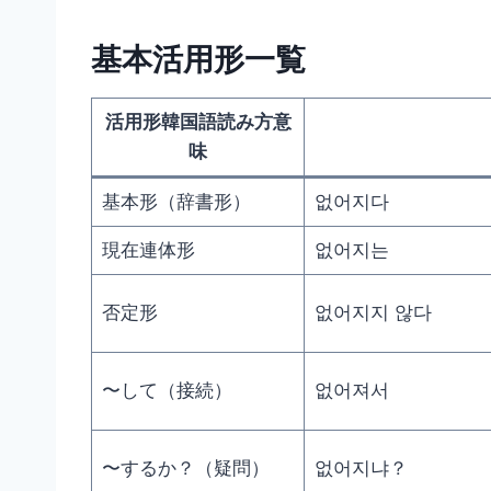
基本活用形一覧
活用形韓国語読み方意
味
基本形（辞書形）
없어지다
現在連体形
없어지는
否定形
없어지지 않다
〜して（接続）
없어져서
〜するか？（疑問）
없어지냐？