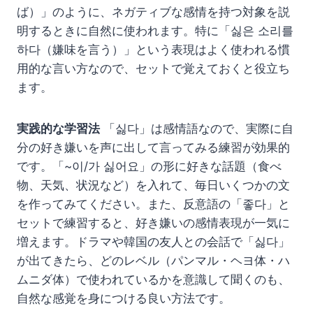
ば）」のように、ネガティブな感情を持つ対象を説
明するときに自然に使われます。特に「싫은 소리를
하다（嫌味を言う）」という表現はよく使われる慣
用的な言い方なので、セットで覚えておくと役立ち
ます。
実践的な学習法
「싫다」は感情語なので、実際に自
分の好き嫌いを声に出して言ってみる練習が効果的
です。「~이/가 싫어요」の形に好きな話題（食べ
物、天気、状況など）を入れて、毎日いくつかの文
を作ってみてください。また、反意語の「좋다」と
セットで練習すると、好き嫌いの感情表現が一気に
増えます。ドラマや韓国の友人との会話で「싫다」
が出てきたら、どのレベル（パンマル・ヘヨ体・ハ
ムニダ体）で使われているかを意識して聞くのも、
自然な感覚を身につける良い方法です。