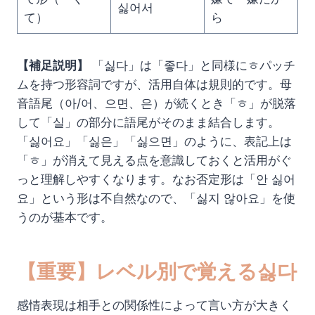
싫어서
て）
ら
【補足説明】
「싫다」は「좋다」と同様にㅎパッチ
ムを持つ形容詞ですが、活用自体は規則的です。母
音語尾（아/어、으면、은）が続くとき「ㅎ」が脱落
して「실」の部分に語尾がそのまま結合します。
「싫어요」「싫은」「싫으면」のように、表記上は
「ㅎ」が消えて見える点を意識しておくと活用がぐ
っと理解しやすくなります。なお否定形は「안 싫어
요」という形は不自然なので、「싫지 않아요」を使
うのが基本です。
【重要】レベル別で覚える싫다
感情表現は相手との関係性によって言い方が大きく