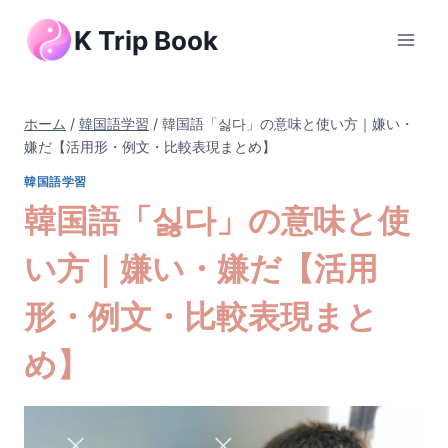
内
K Trip Book
容
を
ス
キ
ホーム
/
韓国語学習
/
韓国語「싫다」の意味と使い方｜嫌い・
ッ
嫌だ【活用形・例文・比較表現まとめ】
プ
韓国語学習
韓国語「싫다」の意味と使
い方｜嫌い・嫌だ【活用
形・例文・比較表現まと
め】