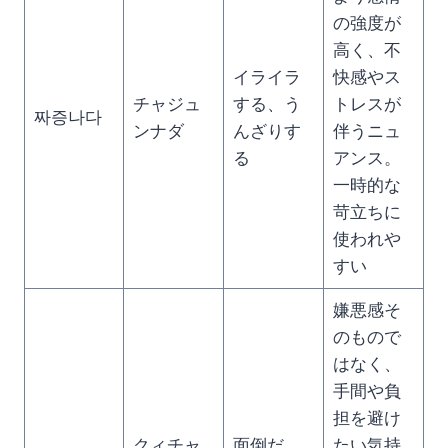
の強度が
高く、不
イライラ
快感やス
チャジュ
する、う
トレスが
짜증나다
ンナダ
んざりす
伴うニュ
る
アンス。
一時的な
苛立ちに
使われや
すい
嫌悪感そ
のもので
はなく、
手間や負
担を避け
クィチャ
面倒だ、
たい気持