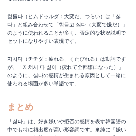
힘들다（ヒムドゥルダ：大変だ、つらい）は「싫
다」と組み合わせて「힘들고 싫다（大変で嫌だ）」
のように使われることが多く、否定的な状況説明で
セットになりやすい表現です。
지치다（チチダ：疲れる、くたびれる）は動詞です
が、「지쳐서 다 싫어（疲れて全部嫌になった）」
のように、싫다の感情が生まれる原因として一緒に
使われる場面が多い単語です。
まとめ
「싫다」は、好き嫌いや拒否の感情を表す韓国語の
中でも特に頻出度が高い形容詞です。単純に「嫌い