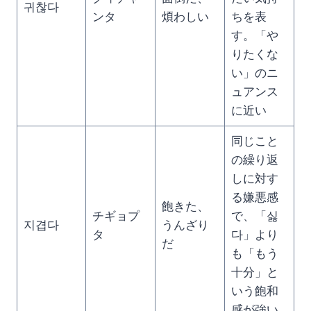
귀찮다
ンタ
煩わしい
ちを表
す。「や
りたくな
い」のニ
ュアンス
に近い
同じこと
の繰り返
しに対す
る嫌悪感
飽きた、
チギョプ
で、「싫
지겹다
うんざり
タ
다」より
だ
も「もう
十分」と
いう飽和
感が強い