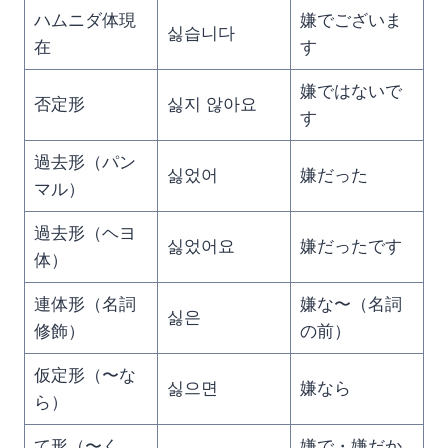
ハムニダ体現
嫌でございま
싫습니다
在
す
嫌ではないで
否定形
싫지 않아요
す
過去形（パン
싫었어
嫌だった
マル）
過去形（ヘヨ
싫었어요
嫌だったです
体）
連体形（名詞
嫌な〜（名詞
싫은
修飾）
の前）
仮定形（〜な
싫으면
嫌なら
ら）
て形（〜く
嫌で・嫌だか