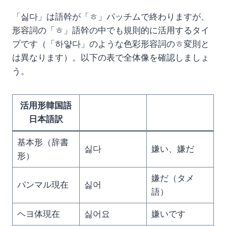
「싫다」は語幹が「ㅎ」パッチムで終わりますが、
形容詞の「ㅎ」語幹の中でも規則的に活用するタイ
プです（「하얗다」のような色彩形容詞のㅎ変則と
は異なります）。以下の表で全体像を確認しましょ
う。
活用形韓国語
日本語訳
基本形（辞書
싫다
嫌い、嫌だ
形）
嫌だ（タメ
パンマル現在
싫어
語）
ヘヨ体現在
싫어요
嫌いです