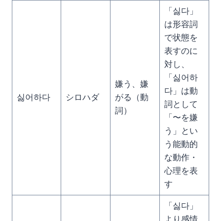
「싫다」
は形容詞
で状態を
表すのに
対し、
「싫어하
嫌う、嫌
다」は動
싫어하다
シロハダ
がる（動
詞として
詞）
「〜を嫌
う」とい
う能動的
な動作・
心理を表
す
「싫다」
より感情