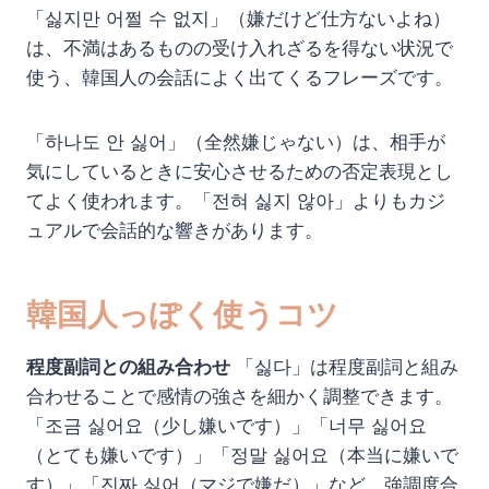
「싫지만 어쩔 수 없지」（嫌だけど仕方ないよね）
は、不満はあるものの受け入れざるを得ない状況で
使う、韓国人の会話によく出てくるフレーズです。
「하나도 안 싫어」（全然嫌じゃない）は、相手が
気にしているときに安心させるための否定表現とし
てよく使われます。「전혀 싫지 않아」よりもカジ
ュアルで会話的な響きがあります。
韓国人っぽく使うコツ
程度副詞との組み合わせ
「싫다」は程度副詞と組み
合わせることで感情の強さを細かく調整できます。
「조금 싫어요（少し嫌いです）」「너무 싫어요
（とても嫌いです）」「정말 싫어요（本当に嫌いで
す）」「진짜 싫어（マジで嫌だ）」など、強調度合