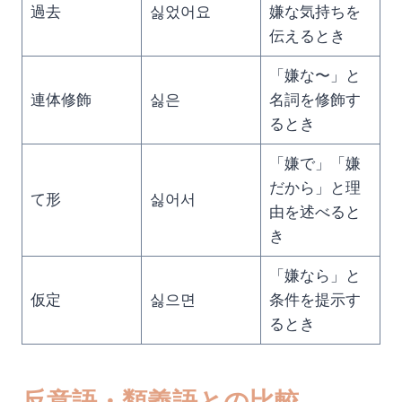
過去
싫었어요
嫌な気持ちを
伝えるとき
「嫌な〜」と
連体修飾
싫은
名詞を修飾す
るとき
「嫌で」「嫌
だから」と理
て形
싫어서
由を述べると
き
「嫌なら」と
仮定
싫으면
条件を提示す
るとき
反意語・類義語との比較