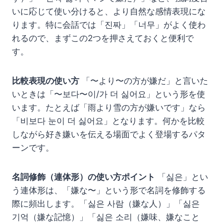
いに応じて使い分けると、より自然な感情表現にな
ります。特に会話では「진짜」「너무」がよく使わ
れるので、まずこの2つを押さえておくと便利で
す。
比較表現の使い方
「〜より〜の方が嫌だ」と言いた
いときは「〜보다〜이/가 더 싫어요」という形を使
います。たとえば「雨より雪の方が嫌いです」なら
「비보다 눈이 더 싫어요」となります。何かを比較
しながら好き嫌いを伝える場面でよく登場するパタ
ーンです。
名詞修飾（連体形）の使い方ポイント
「싫은」とい
う連体形は、「嫌な〜」という形で名詞を修飾する
際に頻出します。「싫은 사람（嫌な人）」「싫은
기억（嫌な記憶）」「싫은 소리（嫌味、嫌なこと