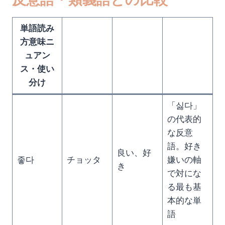
単語読み
方意味ニ
ュアン
ス・使い
分け
「싫다」
の代表的
な反意
語。好き
良い、好
좋다
チョッタ
嫌いの軸
き
で対にな
る最も基
本的な単
語