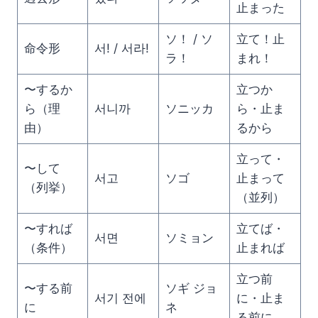
止まった
ソ！ / ソ
立て！止
命令形
서! / 서라!
ラ！
まれ！
〜するか
立つか
ら（理
서니까
ソニッカ
ら・止ま
由）
るから
立って・
〜して
서고
ソゴ
止まって
（列挙）
（並列）
〜すれば
立てば・
서면
ソミョン
（条件）
止まれば
立つ前
〜する前
ソギ ジョ
서기 전에
に・止ま
に
ネ
る前に