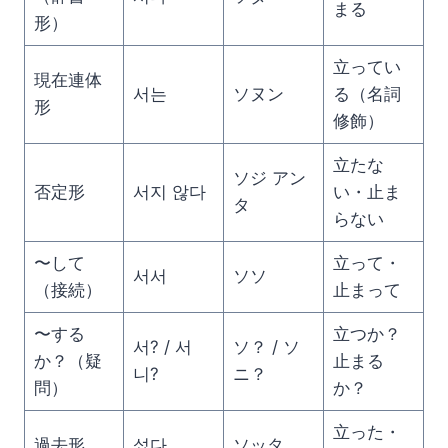
まる
形）
立ってい
現在連体
서는
ソヌン
る（名詞
形
修飾）
立たな
ソジ アン
否定形
서지 않다
い・止ま
タ
らない
〜して
立って・
서서
ソソ
（接続）
止まって
〜する
立つか？
서? / 서
ソ？ / ソ
か？（疑
止まる
니?
ニ？
問）
か？
立った・
過去形
섰다
ソッタ