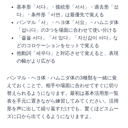
基本形「서다」・接続形「서서」・過去形「섰
다」・条件形「서면」は最優先で覚える
パンマル「서」・ヘヨ体「서요」・ハムニダ体
「섭니다」の3つを場面に合わせて使い分ける
「줄을 서다」「서 있다」「자신감이 서다」な
どのコロケーションをセットで覚える
他動詞「세우다」と対応させて覚えると、表現
の幅がより広がる
パンマル・ヘヨ体・ハムニダ体の3種類を一緒に覚
えておくことで、相手や場面に合わせてすぐに切り
替えられるようになります。最初は基本活用形一覧
表を手元に置きながら練習してみてください。活用
形を声に出して繰り返すだけでも、驚くほどスムー
ズに口から出てくるようになりますよ。