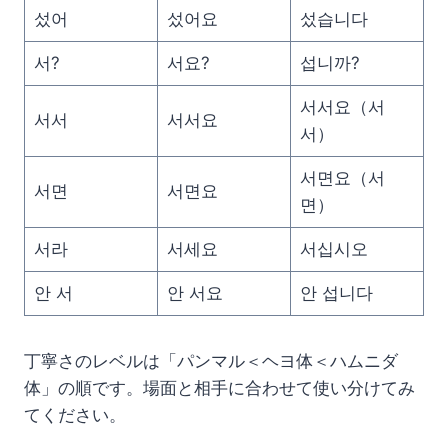
섰어
섰어요
섰습니다
서?
서요?
섭니까?
서서요（서
서서
서서요
서）
서면요（서
서면
서면요
면）
서라
서세요
서십시오
안 서
안 서요
안 섭니다
丁寧さのレベルは「パンマル＜ヘヨ体＜ハムニダ
体」の順です。場面と相手に合わせて使い分けてみ
てください。