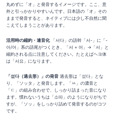
丸めずに「オ」と発音するイメージです。ここ、意
外と引っかかりやすいんです。日本語の「オ」その
ままで発音すると、ネイティブには少し不自然に聞
こえてしまうことがあります。
活用時の縮約・連音化
「서다」の語幹「서-」に「-
아/어」系の語尾がつくとき、「서 + 어」→「서」と
縮約される点に注意してください。たとえばヘヨ体
は「서요」になります。
「섰다（過去形）」の発音
過去形は「섰다」とな
り、「ソッタ」と発音します。「ㅆ」の濃音と
「ㄷ」の組み合わせで、しっかり詰まった音になり
ます。慣れないうちは「소따」のようになりがちで
すが、「ソッ」をしっかり詰めて発音するのがコツ
です。