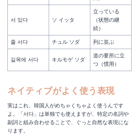
立っている
서 있다
ソ イッタ
（状態の継
続）
줄 서다
チュル ソダ
列に並ぶ
道の要所に立
길목에 서다
キルモゲ ソダ
つ（慣用）
ネイティブがよく使う表現
実はこれ、韓国人がめちゃくちゃよく使うんです
よ。「서다」は単独でも使えますが、特定の名詞や
副詞と組み合わせることで、ぐっと自然な表現にな
ります。