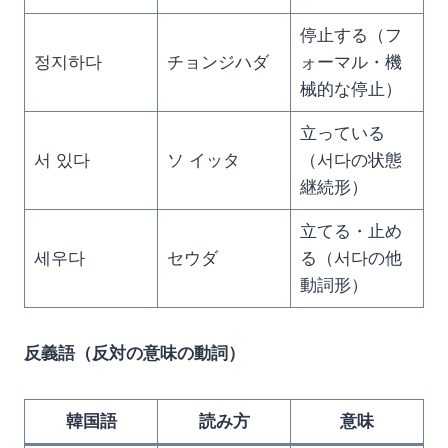
停止する（フ
정지하다
チョンジハダ
ォーマル・機
械的な停止）
立っている
서 있다
ソ イッタ
（서다の状態
継続形）
立てる・止め
세우다
セウダ
る（서다の他
動詞形）
反義語（反対の意味の動詞）
韓国語
読み方
意味