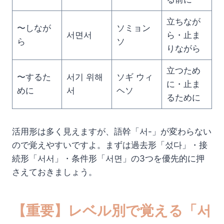
立ちなが
〜しなが
ソミョン
서면서
ら・止ま
ら
ソ
りながら
立つため
〜するた
서기 위해
ソギ ウィ
に・止ま
めに
서
ヘソ
るために
活用形は多く見えますが、語幹「서-」が変わらない
ので覚えやすいですよ。まずは過去形「섰다」・接
続形「서서」・条件形「서면」の3つを優先的に押
さえておきましょう。
【重要】レベル別で覚える「서