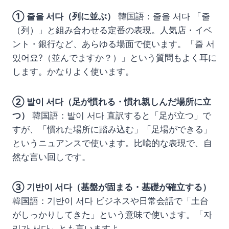
① 줄을 서다（列に並ぶ）
韓国語：줄을 서다 「줄
（列）」と組み合わせる定番の表現。人気店・イベ
ント・銀行など、あらゆる場面で使います。「줄 서
있어요?（並んでますか？）」という質問もよく耳に
します。かなりよく使います。
② 발이 서다（足が慣れる・慣れ親しんだ場所に立
つ）
韓国語：발이 서다 直訳すると「足が立つ」で
すが、「慣れた場所に踏み込む」「足場ができる」
というニュアンスで使います。比喩的な表現で、自
然な言い回しです。
③ 기반이 서다（基盤が固まる・基礎が確立する）
韓国語：기반이 서다 ビジネスや日常会話で「土台
がしっかりしてきた」という意味で使います。「자
리가 서다」とも言いますよ。