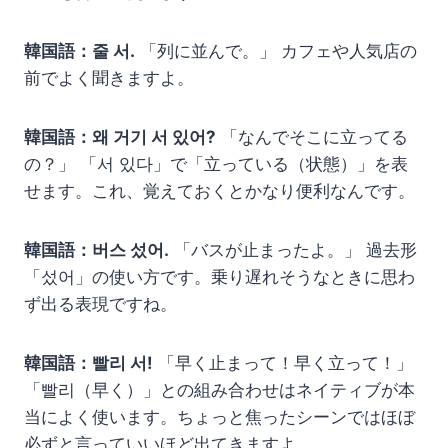
韓国語：줄 서.
「列に並んで。」 カフェや人気店の
前でよく聞きますよ。
韓国語：왜 거기 서 있어?
「なんでそこに立ってる
の？」 「서 있다」で「立っている（状態）」を表
せます。これ、覚えておくとかなり便利なんです。
韓国語：버스 섰어.
「バスが止まったよ。」 過去形
「섰어」の使い方です。乗り遅れそうなときに思わ
ず出る表現ですね。
韓国語：빨리 서!
「早く止まって！早く立って！」
「빨리（早く）」との組み合わせはネイティブが本
当によく使います。ちょっと焦ったシーンではほぼ
必ずと言っていいほど出てきますよ。