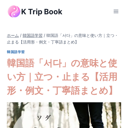
内
K Trip Book
容
を
ス
キ
ホーム
/
韓国語学習
/
韓国語「서다」の意味と使い方｜立つ・
ッ
止まる【活用形・例文・丁寧語まとめ】
プ
韓国語学習
韓国語「서다」の意味と使
い方｜立つ・止まる【活用
形・例文・丁寧語まとめ】