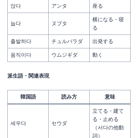
앉다
アンタ
座る
横になる・寝
눕다
ヌプタ
る
출발하다
チュルバラダ
出発する
움직이다
ウムジギダ
動く
派生語・関連表現
韓国語
読み方
意味
立てる・建て
る・止める
세우다
セウダ
（서다の他動
詞）