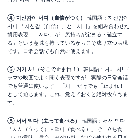
④ 자신감이 서다（自信がつく）
韓国語：자신감이
서다 「자신감（自信）」と「서다」を組み合わせた
慣用表現。「서다」が「気持ちが定まる・確立す
る」という意味を持っているからこそ成り立つ表現
です。日常会話でも自然に使えます。
⑤ 거기 서!（そこで止まれ！）
韓国語：거기 서! ド
ラマや映画でよく聞く表現ですが、実際の日常会話
でも普通に使います。「서!」だけでも「止まれ！」
として通じます。これ、覚えておくと絶対役立ちま
す。
⑥ 서서 먹다（立って食べる）
韓国語：서서 먹다
「서서（立って）＋먹다（食べる）」で「立ち食
い」の意味。屋台（포장마차）などで使われる日常