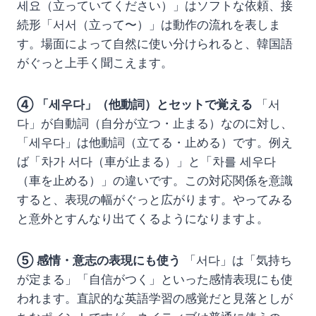
세요（立っていてください）」はソフトな依頼、接
続形「서서（立って〜）」は動作の流れを表しま
す。場面によって自然に使い分けられると、韓国語
がぐっと上手く聞こえます。
④ 「세우다」（他動詞）とセットで覚える
「서
다」が自動詞（自分が立つ・止まる）なのに対し、
「세우다」は他動詞（立てる・止める）です。例え
ば「차가 서다（車が止まる）」と「차를 세우다
（車を止める）」の違いです。この対応関係を意識
すると、表現の幅がぐっと広がります。やってみる
と意外とすんなり出てくるようになりますよ。
⑤ 感情・意志の表現にも使う
「서다」は「気持ち
が定まる」「自信がつく」といった感情表現にも使
われます。直訳的な英語学習の感覚だと見落としが