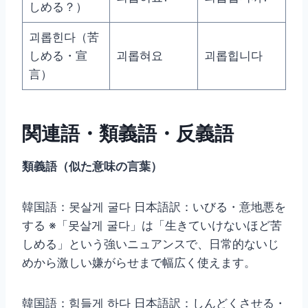
しめる？）
괴롭힌다（苦
しめる・宣
괴롭혀요
괴롭힙니다
言）
関連語・類義語・反義語
類義語（似た意味の言葉）
韓国語：못살게 굴다 日本語訳：いびる・意地悪を
する ※「못살게 굴다」は「生きていけないほど苦
しめる」という強いニュアンスで、日常的ないじ
めから激しい嫌がらせまで幅広く使えます。
韓国語：힘들게 하다 日本語訳：しんどくさせる・