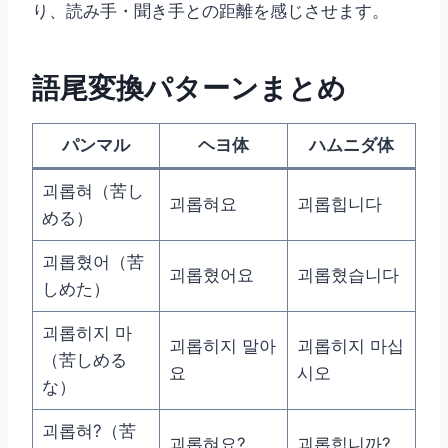
り、読み手・聞き手との距離を感じさせます。
語尾変換パターンまとめ
パンマル
ヘヨ体
ハムニダ体
괴롭혀（苦し
괴롭혀요
괴롭힙니다
める）
괴롭혔어（苦
괴롭혔어요
괴롭혔습니다
しめた）
괴롭히지 마
괴롭히지 말아
괴롭히지 마십
（苦しめる
요
시오
な）
괴롭혀?（苦
괴롭혀요?
괴롭힙니까?