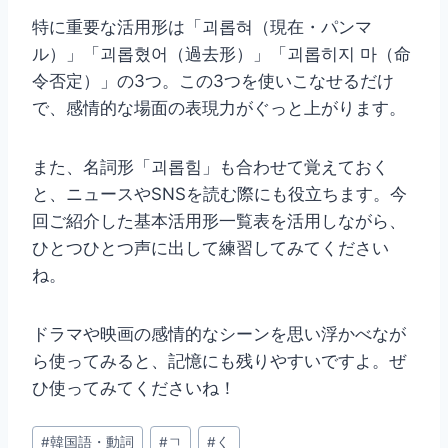
特に重要な活用形は「괴롭혀（現在・パンマ
ル）」「괴롭혔어（過去形）」「괴롭히지 마（命
令否定）」の3つ。この3つを使いこなせるだけ
で、感情的な場面の表現力がぐっと上がります。
また、名詞形「괴롭힘」も合わせて覚えておく
と、ニュースやSNSを読む際にも役立ちます。今
回ご紹介した基本活用形一覧表を活用しながら、
ひとつひとつ声に出して練習してみてください
ね。
ドラマや映画の感情的なシーンを思い浮かべなが
ら使ってみると、記憶にも残りやすいですよ。ぜ
ひ使ってみてくださいね！
投
#
韓国語・動詞
#
ㄱ
#
く