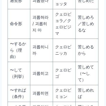
過去形
괴롭혔다
苦しめた
ョッタ
クェロピ
괴롭혀라
苦しめろ
ョラ／ク
命令形
/ 괴롭히
／苦しめ
ェロピジ
지 마
るな
マ
〜するか
괴롭히니
クェロピ
苦しめる
ら（理
까
ニッカ
から
由）
苦しめて
〜して
クェロピ
괴롭히고
（〜し
（列挙）
ゴ
て）
〜すれば
クェロピ
苦しめれ
괴롭히면
（条件）
ミョン
ば