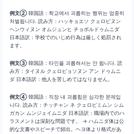
例文②
韓国語：학교에서 괴롭히는 행위는 엄중히
처벌됩니다. 読み方：ハッキョエソ クェロピヌン
ヘンウィヌン オムジュンヒ チョボルドゥムニダ
日本語訳：学校でのいじめ行為は厳しく処罰され
ます。
例文③
韓国語：타인을 괴롭혀서는 안 됩니다. 読
み方：タイヌル クェロピョソヌン アン ドゥムニ
ダ 日本語訳：他人を苦しめてはなりません。
例文④
韓国語：직장 내 괴롭힘은 심각한 문제입
니다. 読み方：チッチャン ネ クェロピミムン シム
ガカン ムンジェイムニダ 日本語訳：職場内でのハ
ラスメントは深刻な問題です。 → ハムニダ体は公
的な文書やスピーチで頻出。ヘヨ体より格式があ