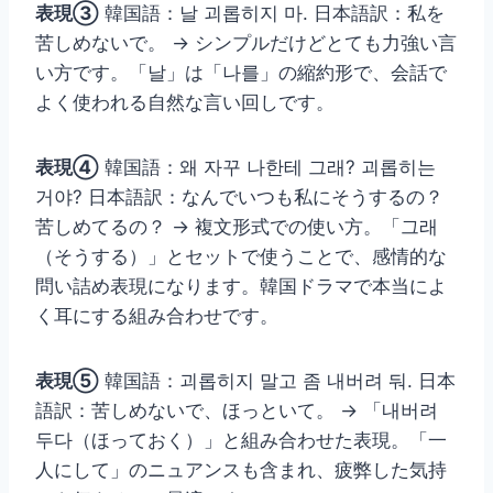
表現③
韓国語：날 괴롭히지 마. 日本語訳：私を
苦しめないで。 → シンプルだけどとても力強い言
い方です。「날」は「나를」の縮約形で、会話で
よく使われる自然な言い回しです。
表現④
韓国語：왜 자꾸 나한테 그래? 괴롭히는
거야? 日本語訳：なんでいつも私にそうするの？
苦しめてるの？ → 複文形式での使い方。「그래
（そうする）」とセットで使うことで、感情的な
問い詰め表現になります。韓国ドラマで本当によ
く耳にする組み合わせです。
表現⑤
韓国語：괴롭히지 말고 좀 내버려 둬. 日本
語訳：苦しめないで、ほっといて。 → 「내버려
두다（ほっておく）」と組み合わせた表現。「一
人にして」のニュアンスも含まれ、疲弊した気持