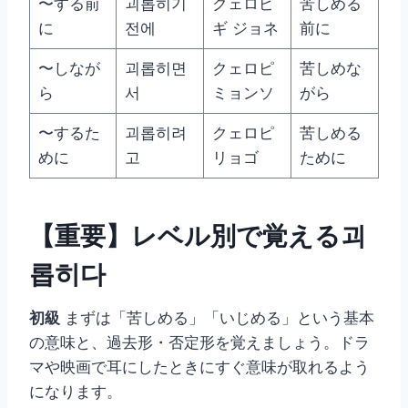
〜する前
괴롭히기
クェロピ
苦しめる
に
전에
ギ ジョネ
前に
〜しなが
괴롭히면
クェロピ
苦しめな
ら
서
ミョンソ
がら
〜するた
괴롭히려
クェロピ
苦しめる
めに
고
リョゴ
ために
【重要】レベル別で覚える괴
롭히다
初級
まずは「苦しめる」「いじめる」という基本
の意味と、過去形・否定形を覚えましょう。ドラ
マや映画で耳にしたときにすぐ意味が取れるよう
になります。