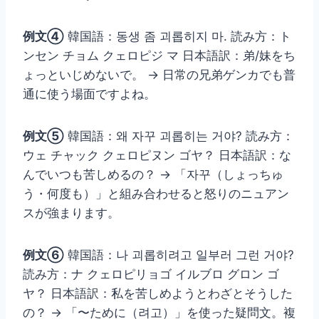
例文④
韓国語：동생 좀 괴롭히지 마. 読み方：ト
ンセン チョム クェロピジ マ 日本語訳：弟/妹をち
ょっといじめないで。 → 日常の兄弟ゲンカでも普
通に使う場面ですよね。
例文⑤
韓国語：왜 자꾸 괴롭히는 거야? 読み方：
ウェ チャック クェロピヌン ゴヤ？ 日本語訳：な
んでいつも苦しめるの？ → 「자꾸（しょっちゅ
う・何度も）」と組み合わせると怒りのニュアン
スが強まります。
例文⑥
韓国語：나 괴롭히려고 일부러 그런 거야?
読み方：ナ クェロピリョゴ イルブロ グロン ゴ
ヤ？ 日本語訳：私を苦しめようとわざとそうした
の？ → 「〜ために（려고）」を使った疑問文。複