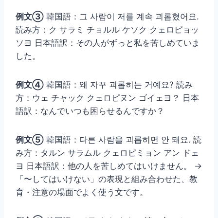
例文③
韓国語：그 사람이 저를 계속 괴롭혔어요.
読み方：ク サラミ チョルル ケソク クェロピョッ
ソヨ 日本語訳：その人がずっと私を苦しめていま
した。
例文④
韓国語：왜 자꾸 괴롭히는 거예요? 読み
方：ウェ チャック クェロピヌン ゴイェヨ？ 日本
語訳：なんでいつも困らせるんですか？
例文⑤
韓国語：다른 사람을 괴롭히면 안 돼요. 読
み方：タルン サラムル クェロピミョン アン ドェ
ヨ 日本語訳：他の人を苦しめてはいけません。 →
「〜してはいけない」の表現と組み合わせた、教
育・注意の場面でよく使う文です。