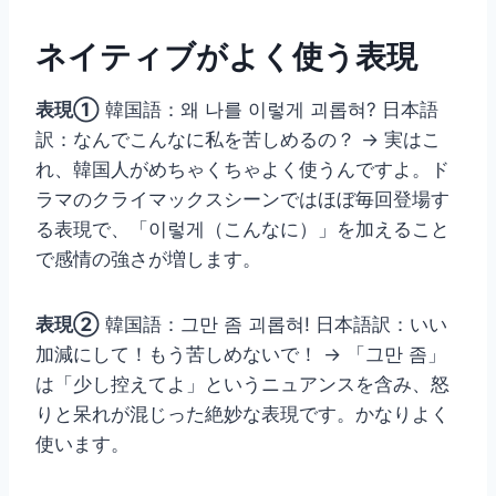
ネイティブがよく使う表現
表現①
韓国語：왜 나를 이렇게 괴롭혀? 日本語
訳：なんでこんなに私を苦しめるの？ → 実はこ
れ、韓国人がめちゃくちゃよく使うんですよ。ド
ラマのクライマックスシーンではほぼ毎回登場す
る表現で、「이렇게（こんなに）」を加えること
で感情の強さが増します。
表現②
韓国語：그만 좀 괴롭혀! 日本語訳：いい
加減にして！もう苦しめないで！ → 「그만 좀」
は「少し控えてよ」というニュアンスを含み、怒
りと呆れが混じった絶妙な表現です。かなりよく
使います。