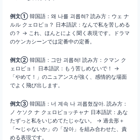
例文①
韓国語：왜 나를 괴롭혀? 読み方：ウェ ナ
ルル クェロピョ？ 日本語訳：なんで私を苦しめる
の？ → これ、ほんとによく聞く表現です。ドラマ
のケンカシーンでは定番中の定番。
例文②
韓国語：그만 괴롭혀! 読み方：クマン ク
ェロピョ！ 日本語訳：もう苦しめないで！ →
「やめて！」のニュアンスが強く、感情的な場面
でよく飛び出します。
例文③
韓国語：너 계속 나 괴롭혔잖아. 読み方：
ノ ケソク ナ クェロピョッチャナ 日本語訳：あな
たずっと私をいじめてたじゃない。 → 過去形＋
「〜じゃないか」の「잖아」を組み合わせた、責
める表現です。