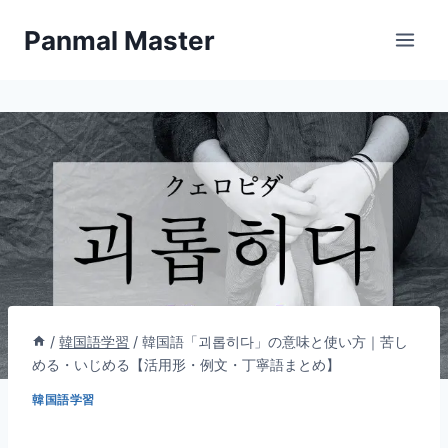
内
Panmal Master
容
を
ス
キ
ッ
プ
/
韓国語学習
/
韓国語「괴롭히다」の意味と使い方｜苦し
める・いじめる【活用形・例文・丁寧語まとめ】
韓国語学習