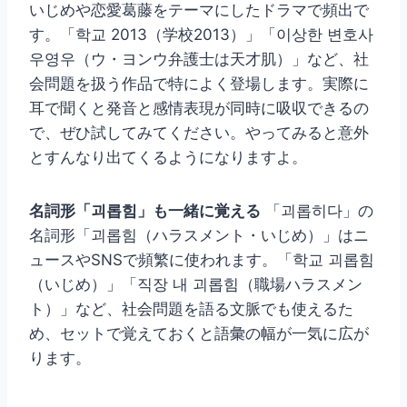
いじめや恋愛葛藤をテーマにしたドラマで頻出で
す。「학교 2013（学校2013）」「이상한 변호사
우영우（ウ・ヨンウ弁護士は天才肌）」など、社
会問題を扱う作品で特によく登場します。実際に
耳で聞くと発音と感情表現が同時に吸収できるの
で、ぜひ試してみてください。やってみると意外
とすんなり出てくるようになりますよ。
名詞形「괴롭힘」も一緒に覚える
「괴롭히다」の
名詞形「괴롭힘（ハラスメント・いじめ）」はニ
ュースやSNSで頻繁に使われます。「학교 괴롭힘
（いじめ）」「직장 내 괴롭힘（職場ハラスメン
ト）」など、社会問題を語る文脈でも使えるた
め、セットで覚えておくと語彙の幅が一気に広が
ります。