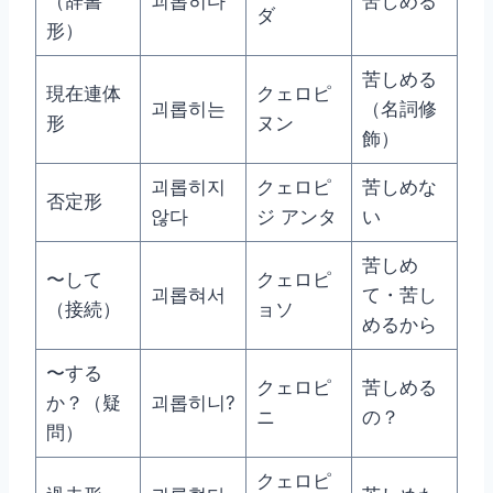
（辞書
괴롭히다
苦しめる
ダ
形）
苦しめる
現在連体
クェロピ
괴롭히는
（名詞修
形
ヌン
飾）
괴롭히지
クェロピ
苦しめな
否定形
않다
ジ アンタ
い
苦しめ
〜して
クェロピ
괴롭혀서
て・苦し
（接続）
ョソ
めるから
〜する
クェロピ
苦しめる
か？（疑
괴롭히니?
ニ
の？
問）
クェロピ