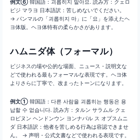
例文⑥
韓国語：괴롭히지 말아요. 読み方：クェロ
ピジ マラヨ 日本語訳：苦しめないでください。
→ パンマルの「괴롭히지 마」に「요」を添えたヘ
ヨ体版。ヘヨ体特有の柔らかさがあります。
ハムニダ体（フォーマル）
ビジネスの場や公的な場面、ニュース・説明文な
どで使われる最もフォーマルな表現です。ヘヨ体
よりさらに丁寧で、改まったトーンになります。
例文①
韓国語：다른 사람을 괴롭히는 행동은 용
납할 수 없습니다. 読み方：タルン サラムル クェ
ロピヌン ヘンドンウン ヨンナパル ス オプスムニ
ダ 日本語訳：他者を苦しめる行為は容認できませ
ん。 → 声明・公式文書などで使われる表現です。