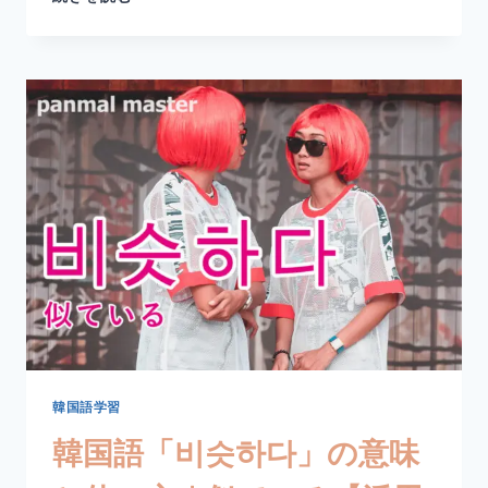
国
語
「달
아
나
다」
の
意
味
と
使
い
方
｜
逃
げ
る・
逃
韓国語学習
げ
韓国語「비슷하다」の意味
出
す