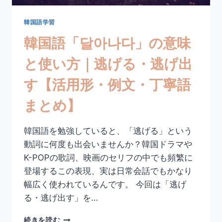
う・
調
韓国語学習
和
韓国語「달아나다」の意味
す
る
と使い方｜逃げる・逃げ出
【活
用
す【活用形・例文・丁寧語
形・
例
まとめ】
文・
丁
寧
韓国語を勉強していると、「逃げる」という
語
動詞に何度も出会いませんか？韓国ドラマや
ま
と
K-POPの歌詞、映画のセリフの中でも頻繁に
め】
登場するこの表現、実は日常会話でもかなり
幅広く使われているんです。 今回は「逃げ
る・逃げ出す」を…
韓
続きを読む