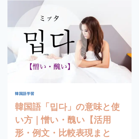
다」
の
意
味
と
使
い
方
｜
似
る・
似
て
い
る
韓国語学習
【活
韓国語「밉다」の意味と使
用
形・
い方｜憎い・醜い【活用
例
文・
形・例文・比較表現まと
丁
寧