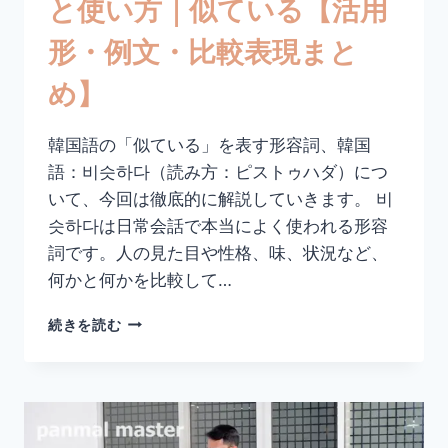
と使い方｜似ている【活用
【活
用
形・例文・比較表現まと
形・
例
め】
文・
丁
寧
韓国語の「似ている」を表す形容詞、韓国
語
語：비슷하다（読み方：ピストゥハダ）につ
ま
と
いて、今回は徹底的に解説していきます。 비
め】
슷하다は日常会話で本当によく使われる形容
詞です。人の見た目や性格、味、状況など、
何かと何かを比較して…
韓
続きを読む
国
語
「비
슷
하
다」