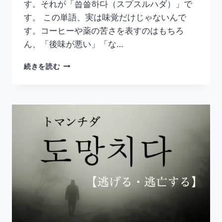
す。それが「씁쓸하다（スプスルハダ）」で
す。 この単語、実は味覚だけじゃないんで
す。コーヒーや薬の苦さを表すのはもちろ
ん、「後味が悪い」「な…
韓
続きを読む
国
語
「씁
쓸
하
다」
の
意
味
と
使
い
方
｜
ほ