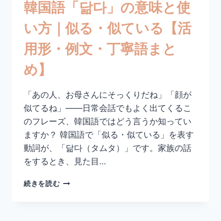
韓国語「닮다」の意味と使
用
形・
い方｜似る・似ている【活
例
文・
用形・例文・丁寧語まと
丁
寧
め】
語
ま
と
「あの人、お母さんにそっくりだね」「顔が
め】
似てるね」——日常会話でもよく出てくるこ
のフレーズ、韓国語ではどう言うか知ってい
ますか？ 韓国語で「似る・似ている」を表す
動詞が、「닮다（タムタ）」です。家族の話
をするとき、見た目…
韓
続きを読む
国
語
「닮