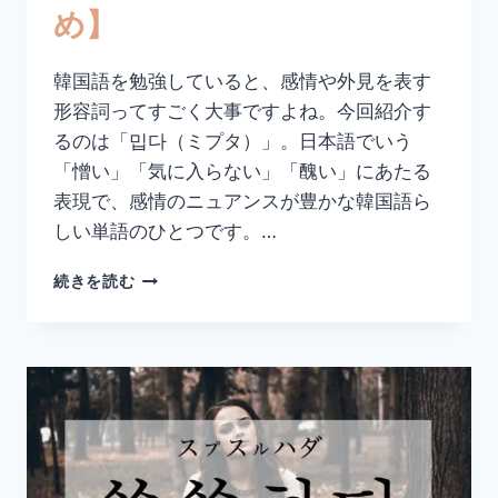
め】
語
ま
と
韓国語を勉強していると、感情や外見を表す
め】
形容詞ってすごく大事ですよね。今回紹介す
るのは「밉다（ミプタ）」。日本語でいう
「憎い」「気に入らない」「醜い」にあたる
表現で、感情のニュアンスが豊かな韓国語ら
しい単語のひとつです。…
韓
続きを読む
国
語
「밉
다」
の
意
味
と
使