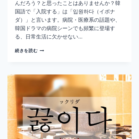
んだろう？と思ったことはありませんか？韓
ま
と
国語で「入院する」は「입원하다（イボナ
め】
ダ）」と言います。病院・医療系の話題や、
韓国ドラマの病院シーンでも頻繁に登場す
る、日常生活に欠かせない…
韓
続きを読む
国
語
「입
원
하
다」
の
意
味
と
使
い
方