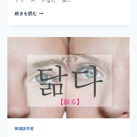
韓
続きを読む
国
語
「끓
이
다」
の
意
味
と
使
い
方
｜
沸
か
す・
煮
る
韓国語学習
【活