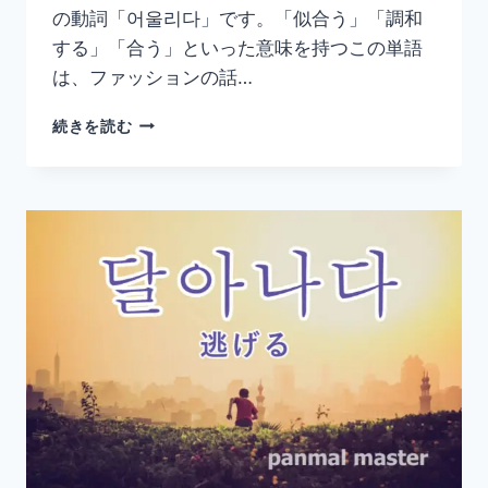
の動詞「어울리다」です。「似合う」「調和
する」「合う」といった意味を持つこの単語
は、ファッションの話…
韓
続きを読む
国
語
「어
울
리
다」
の
意
味
と
使
い
方
｜
似
合