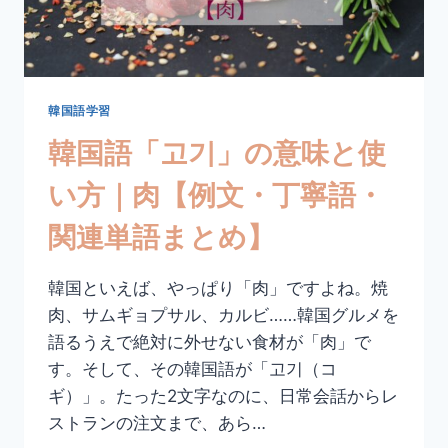
方
｜
憎
む・
嫌
う
韓国語学習
【活
韓国語「고기」の意味と使
用
形・
い方｜肉【例文・丁寧語・
例
文・
関連単語まとめ】
丁
寧
語
韓国といえば、やっぱり「肉」ですよね。焼
ま
肉、サムギョプサル、カルビ……韓国グルメを
と
め】
語るうえで絶対に外せない食材が「肉」で
す。そして、その韓国語が「고기（コ
ギ）」。たった2文字なのに、日常会話からレ
ストランの注文まで、あら…