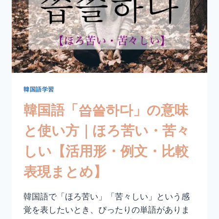
い
方
｜
憎
い・
醜
い
【活
用
韓国語学習
形・
韓国語「씁쓸하다」の意味
例
文・
と使い方｜ほろ苦い・苦々
比
較
しい【活用形・例文・比較
表
現
表現まとめ】
ま
と
め】
韓国語で「ほろ苦い」「苦々しい」という感
覚を表したいとき、ぴったりの単語がありま