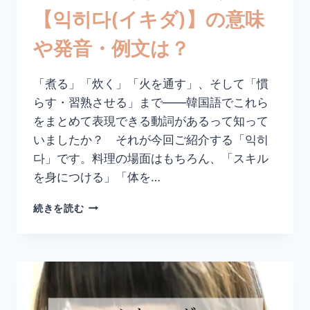
る
【익히다(イキダ)】の意味
【活
用
や発音・例文は？
形・
例
文・
「煮る」「炊く」「火を通す」、そして「慣
丁
らす・習熟させる」まで——韓国語でこれら
寧
語
をまとめて表現できる動詞があるって知って
ま
いましたか？ それが今回ご紹介する「익히
と
다」です。料理の場面はもちろん、「スキル
め】
を身につける」「体を…
韓
続きを読む
国
語
で
「煮
る・
炊
く」