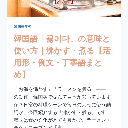
｜
入
院
す
る
韓国語学習
【活
韓国語「끓이다」の意味と
用
形・
使い方｜沸かす・煮る【活
例
文・
用形・例文・丁寧語まと
丁
寧
め】
語
ま
と
「お湯を沸かす」「ラーメンを煮る」——こ
め】
の動作、韓国語でなんて言うか知っています
か？日常の料理シーンで毎日のように使う動
詞が、今回紹介する「沸かす・煮る」です。
韓国は食の文化がとても豊かで、ラーメン・
チゲ・スープなど「煮…