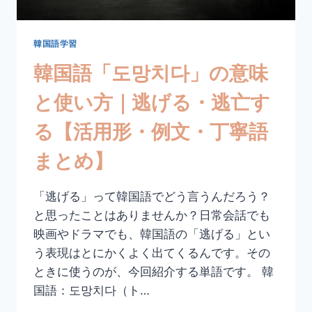
ろ
苦
い・
韓国語学習
苦々
韓国語「도망치다」の意味
し
い
と使い方｜逃げる・逃亡す
【活
用
る【活用形・例文・丁寧語
形・
例
まとめ】
文・
比
較
「逃げる」って韓国語でどう言うんだろう？
表
と思ったことはありませんか？日常会話でも
現
ま
映画やドラマでも、韓国語の「逃げる」とい
と
う表現はとにかくよく出てくるんです。その
め】
ときに使うのが、今回紹介する単語です。 韓
国語：도망치다（ト…