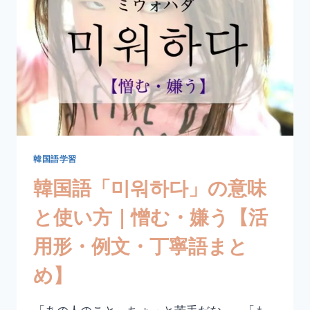
の
【익
히
다
(イ
キ
ダ)】
の
意
味
や
韓国語学習
発
韓国語「미워하다」の意味
音・
例
と使い方｜憎む・嫌う【活
文
は？
用形・例文・丁寧語まと
め】