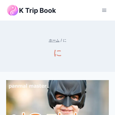
内
K Trip Book
容
を
ス
キ
ッ
ホーム
/
に
プ
に