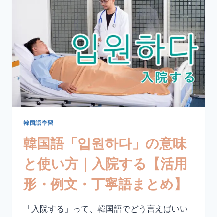
の
意
味
と
使
い
方
｜
似
て
い
る
韓国語学習
【活
韓国語「입원하다」の意味
用
形・
と使い方｜入院する【活用
例
文・
形・例文・丁寧語まとめ】
比
較
表
「入院する」って、韓国語でどう言えばいい
現