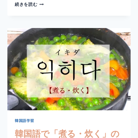
韓
続きを読む
国
語
「도
망
치
다」
の
意
味
と
使
い
方
｜
逃
げ
る・
逃
韓国語学習
亡
韓国語で「煮る・炊く」の
す