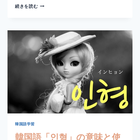
韓
続きを読む
国
語
「고
기」
の
意
味
と
使
い
方
｜
肉
【例
文・
丁
寧
語・
韓国語学習
関
韓国語「인형」の意味と使
連