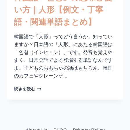
単
い方｜人形【例文・丁寧
語
ま
語・関連単語まとめ】
と
め】
韓国語で「人形」ってどう言うか、知ってい
ますか？日本語の「人形」にあたる韓国語は
「인형（インヒョン）」です。発音も覚えや
すく、日常会話でよく登場する単語なんです
よ。子どものおもちゃの話はもちろん、韓国
のカフェやクレーンゲ…
韓
続きを読む
国
語
「인
형」
の
意