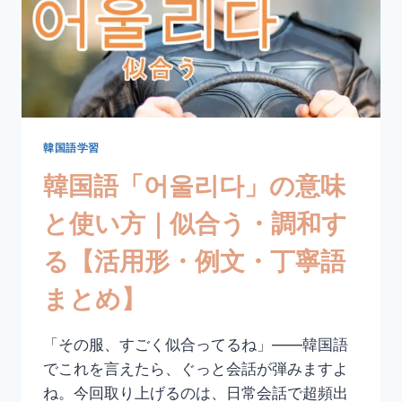
韓国語学習
韓国語「어울리다」の意味
と使い方｜似合う・調和す
る【活用形・例文・丁寧語
まとめ】
「その服、すごく似合ってるね」——韓国語
でこれを言えたら、ぐっと会話が弾みますよ
ね。今回取り上げるのは、日常会話で超頻出