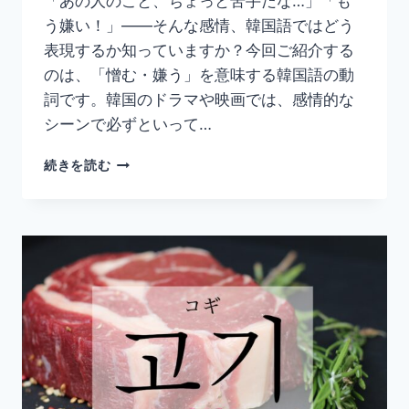
「あの人のこと、ちょっと苦手だな…」「も
う嫌い！」——そんな感情、韓国語ではどう
表現するか知っていますか？今回ご紹介する
のは、「憎む・嫌う」を意味する韓国語の動
詞です。韓国のドラマや映画では、感情的な
シーンで必ずといって…
韓
続きを読む
国
語
「미
워
하
다」
の
意
味
と
使
い