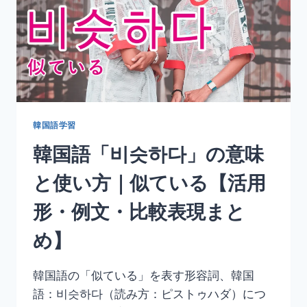
と
使
い
方
｜
逃
げ
る・
逃
韓国語学習
げ
韓国語「비슷하다」の意味
出
す
と使い方｜似ている【活用
【活
用
形・例文・比較表現まと
形・
例
め】
文・
丁
寧
韓国語の「似ている」を表す形容詞、韓国
語
語：비슷하다（読み方：ピストゥハダ）につ
ま