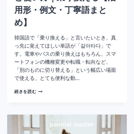
文・
用形・例文・丁寧語まと
丁
寧
め】
語
ま
と
韓国語で「乗り換える」と言いたいとき、真
め】
っ先に覚えてほしい単語が「갈아타다」で
す。電車やバスの乗り換えはもちろん、スマ
ートフォンの機種変更や転職・転向など、
「別のものに切り替える」という幅広い場面
で使える、とても便利な動…
韓
続きを読む
国
語
「갈
아
타
다」