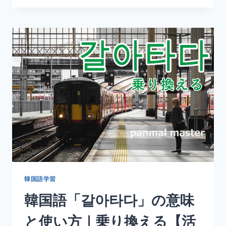
語
「늘
다」
の
意
味
と
使
い
方
｜
増
え
る・
伸
び
る
韓国語学習
【活
韓国語「갈아타다」の意味
用
形・
と使い方｜乗り換える【活
例