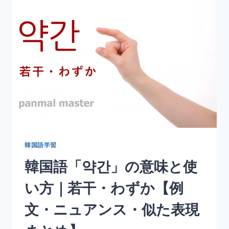
の
意
味
と
使
い
方
｜
し
ば
し・
少
し
の
韓国語学習
間
韓国語「약간」の意味と使
【例
文・
い方｜若干・わずか【例
ニ
ュ
文・ニュアンス・似た表現
ア
ン
ス・