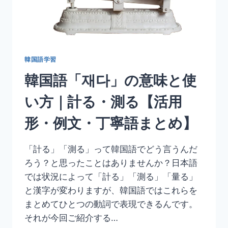
方
｜
入
っ
て
く
韓国語学習
る
韓国語「재다」の意味と使
【活
用
い方｜計る・測る【活用
形・
例
形・例文・丁寧語まとめ】
文・
丁
寧
「計る」「測る」って韓国語でどう言うんだ
語
ろう？と思ったことはありませんか？日本語
ま
と
では状況によって「計る」「測る」「量る」
め】
と漢字が変わりますが、韓国語ではこれらを
まとめてひとつの動詞で表現できるんです。
それが今回ご紹介する…