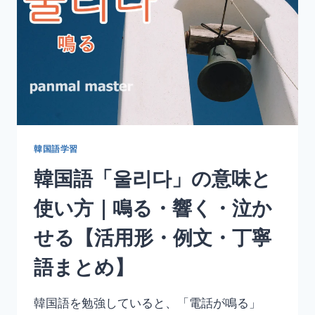
使
い
方
｜
な
る・
で
き
る
【活
韓国語学習
用
韓国語「울리다」の意味と
形・
例
使い方｜鳴る・響く・泣か
文・
丁
せる【活用形・例文・丁寧
寧
語
語まとめ】
ま
と
め】
韓国語を勉強していると、「電話が鳴る」