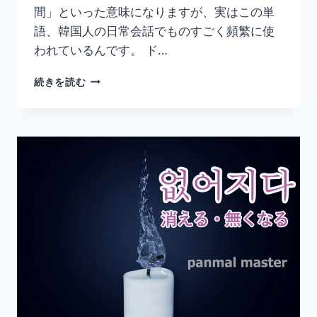
間」といった意味になりますが、実はこの単
語、韓国人の日常会話でものすごく頻繁に使
われているんです。 ド…
韓
続きを読む
国
語
「오
래」
の
意
味
と
使
い
方
｜
長
ら
く・
久