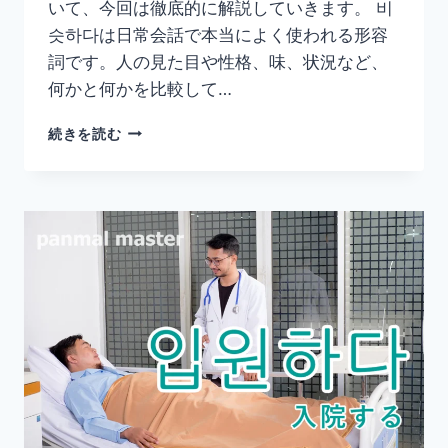
と
いて、今回は徹底的に解説していきます。 비
め】
슷하다は日常会話で本当によく使われる形容
詞です。人の見た目や性格、味、状況など、
何かと何かを比較して…
韓
続きを読む
国
語
「비
슷
하
다」
の
意
味
と
使
い
方
｜
似