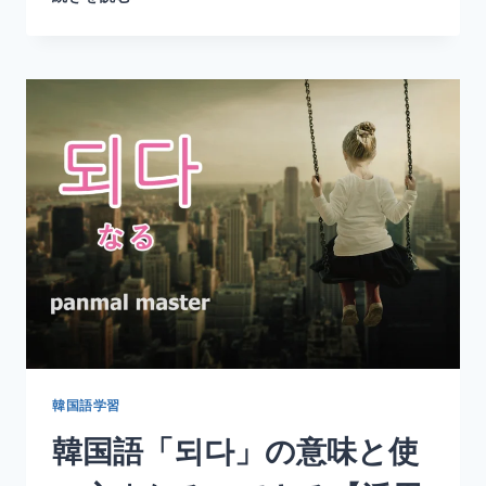
国
語
「없
어
지
다」
の
意
味
と
使
い
方
｜
消
え
る・
な
韓国語学習
く
韓国語「되다」の意味と使
な
る