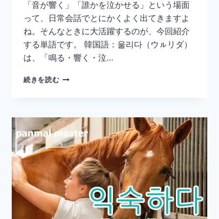
「音が響く」「誰かを泣かせる」という場面
って、日常会話でとにかくよく出てきますよ
ね。そんなときに大活躍するのが、今回紹介
する単語です。 韓国語：울리다（ウㇽリダ）
は、「鳴る・響く・泣…
韓
続きを読む
国
語
「울
리
다」
の
意
味
と
使
い
方
｜