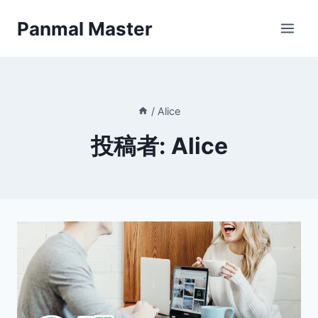
内
Panmal Master
容
を
ス
キ
ッ
/
Alice
プ
投稿者: Alice