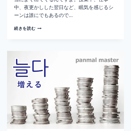
中、夜更かしした翌日など、眠気を感じるシ
ーンは誰にでもあるので…
韓
続きを読む
国
語
「졸
리
다」
の
意
味
と
使
い
方
｜
眠
い
【活