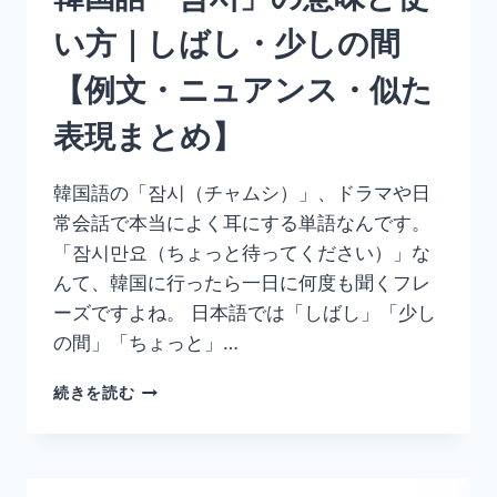
文・
い方｜しばし・少しの間
丁
寧
【例文・ニュアンス・似た
語
ま
表現まとめ】
と
め】
韓国語の「잠시（チャムシ）」、ドラマや日
常会話で本当によく耳にする単語なんです。
「잠시만요（ちょっと待ってください）」な
んて、韓国に行ったら一日に何度も聞くフレ
ーズですよね。 日本語では「しばし」「少し
の間」「ちょっと」…
韓
続きを読む
国
語
「잠
시」