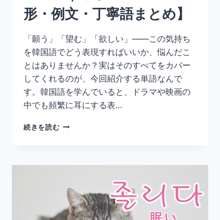
文・
形・例文・丁寧語まとめ】
丁
寧
語
「願う」「望む」「欲しい」――この気持ち
ま
を韓国語でどう表現すればいいか、悩んだこ
と
め】
とはありませんか？実はそのすべてをカバー
してくれるのが、今回紹介する単語なんで
す。韓国語を学んでいると、ドラマや映画の
中でも頻繁に耳にする表…
韓
続きを読む
国
語
「원
하
다」
の
意
味
と