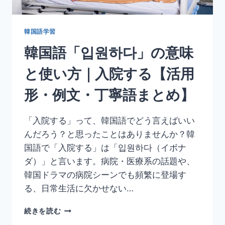
て
い
る
韓国語学習
【活
韓国語「입원하다」の意味
用
形・
と使い方｜入院する【活用
例
文・
形・例文・丁寧語まとめ】
比
較
表
「入院する」って、韓国語でどう言えばいい
現
んだろう？と思ったことはありませんか？韓
ま
と
国語で「入院する」は「입원하다（イボナ
め】
ダ）」と言います。病院・医療系の話題や、
韓国ドラマの病院シーンでも頻繁に登場す
る、日常生活に欠かせない…
韓
続きを読む
国