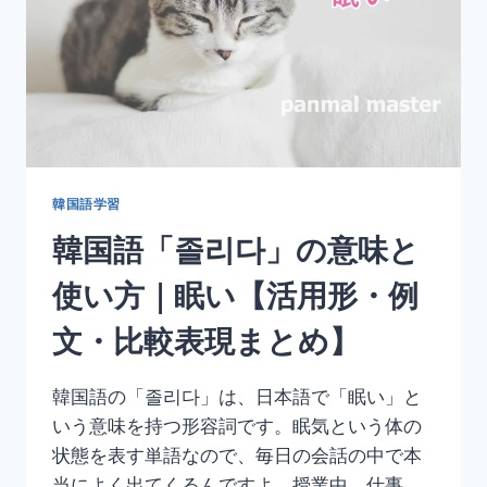
使
い
方
｜
願
う・
望
む
【活
韓国語学習
用
韓国語「졸리다」の意味と
形・
例
使い方｜眠い【活用形・例
文・
丁
文・比較表現まとめ】
寧
語
ま
韓国語の「졸리다」は、日本語で「眠い」と
と
いう意味を持つ形容詞です。眠気という体の
め】
状態を表す単語なので、毎日の会話の中で本
当によく出てくるんですよ。授業中、仕事