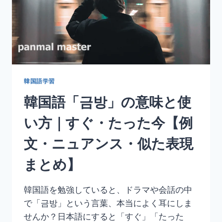
方
｜
若
干・
わ
ず
か
【例
韓国語学習
文・
韓国語「금방」の意味と使
ニ
ュ
い方｜すぐ・たった今【例
ア
ン
文・ニュアンス・似た表現
ス・
似
まとめ】
た
表
現
韓国語を勉強していると、ドラマや会話の中
ま
で「금방」という言葉、本当によく耳にしま
と
め】
せんか？日本語にすると「すぐ」「たった