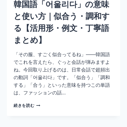
韓国語「어울리다」の意味
て
い
と使い方｜似合う・調和す
る
【活
る【活用形・例文・丁寧語
用
形・
まとめ】
例
文・
比
「その服、すごく似合ってるね」——韓国語
較
でこれを言えたら、ぐっと会話が弾みますよ
表
現
ね。今回取り上げるのは、日常会話で超頻出
ま
の動詞「어울리다」です。「似合う」「調和
と
する」「合う」といった意味を持つこの単語
め】
は、ファッションの話…
韓
続きを読む
国
語
「어