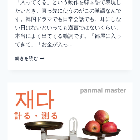
「入ってくる」という動作を韓国語で表現し
と
たいとき、真っ先に使うのがこの単語なんで
め】
す。韓国ドラマでも日常会話でも、耳にしな
い日はないといっても過言ではないくらい、
本当によく出てくる動詞です。「部屋に入っ
てきて」「お金が入っ…
韓
続きを読む
国
語
「들
어
오
다」
の
意
味
と
使
い