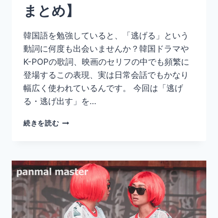
まとめ】
文・
丁
寧
韓国語を勉強していると、「逃げる」という
語
動詞に何度も出会いませんか？韓国ドラマや
ま
と
K-POPの歌詞、映画のセリフの中でも頻繁に
め】
登場するこの表現、実は日常会話でもかなり
幅広く使われているんです。 今回は「逃げ
る・逃げ出す」を…
韓
続きを読む
国
語
「달
아
나
다」
の
意
味