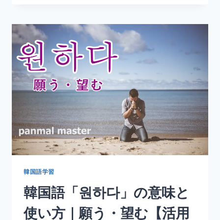
語
「입
원
하
다」
の
意
味
と
使
い
方
｜
入
院
す
る
韓国語学習
【活
韓国語「원하다」の意味と
用
形・
使い方｜願う・望む【活用
例