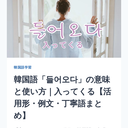
の
意
味
と
使
い
方
｜
乗
り
換
え
韓国語学習
る
韓国語「들어오다」の意味
【活
用
と使い方｜入ってくる【活
形・
例
用形・例文・丁寧語まと
文・
丁
め】
寧
語
ま