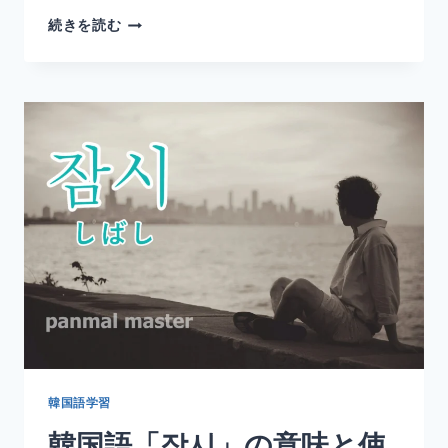
韓
続きを読む
国
語
「재
다」
の
意
味
と
使
い
方
｜
計
る・
測
る
【活
用
韓国語学習
形・
韓国語「잠시」の意味と使
例