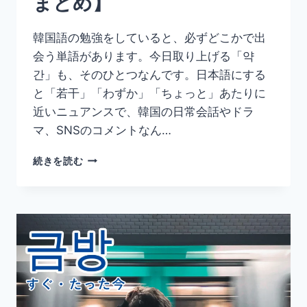
まとめ】
似
た
韓国語の勉強をしていると、必ずどこかで出
表
会う単語があります。今日取り上げる「약
現
ま
간」も、そのひとつなんです。日本語にする
と
と「若干」「わずか」「ちょっと」あたりに
め】
近いニュアンスで、韓国の日常会話やドラ
マ、SNSのコメントなん…
韓
続きを読む
国
語
「약
간」
の
意
味
と
使
い