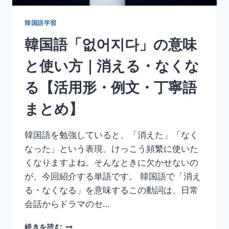
し
く
韓国語学習
【例
韓国語「없어지다」の意味
文・
ニ
と使い方｜消える・なくな
ュ
ア
る【活用形・例文・丁寧語
ン
ス・
まとめ】
似
た
表
韓国語を勉強していると、「消えた」「なく
現
なった」という表現、けっこう頻繁に使いた
ま
と
くなりますよね。そんなときに欠かせないの
め】
が、今回紹介する単語です。 韓国語で「消え
る・なくなる」を意味するこの動詞は、日常
会話からドラマのセ…
韓
続きを読む