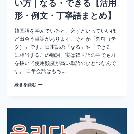
い方｜なる・できる【活用
【活
用
形・例文・丁寧語まとめ】
形・
例
文・
韓国語を学んでいると、必ずといっていいほ
丁
ど出会う単語があります。それが「되다（テ
寧
語
ダ）」です。日本語の「なる」や「できる」
ま
に相当するこの動詞、実は韓国語の中でも群
と
を抜いて使用頻度が高い単語のひとつなんで
め】
す。 日常会話はもち…
韓
続きを読む
国
語
「되
다」
の
意
味
と