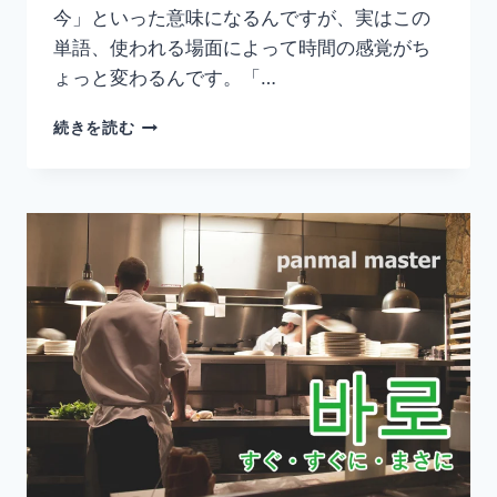
今」といった意味になるんですが、実はこの
単語、使われる場面によって時間の感覚がち
ょっと変わるんです。「…
韓
続きを読む
国
語
「금
방」
の
意
味
と
使
い
方
｜
す
ぐ・
た
っ