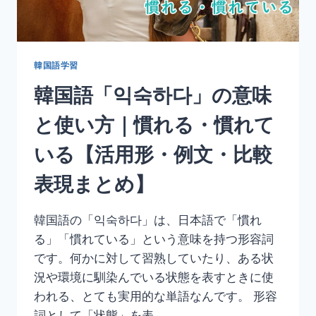
鳴
る・
響
く・
泣
韓国語学習
か
韓国語「익숙하다」の意味
せ
る
と使い方｜慣れる・慣れて
【活
用
いる【活用形・例文・比較
形・
例
表現まとめ】
文・
丁
寧
韓国語の「익숙하다」は、日本語で「慣れ
語
る」「慣れている」という意味を持つ形容詞
ま
と
です。何かに対して習熟していたり、ある状
め】
況や環境に馴染んでいる状態を表すときに使
われる、とても実用的な単語なんです。 形容
詞として「状態」を表…