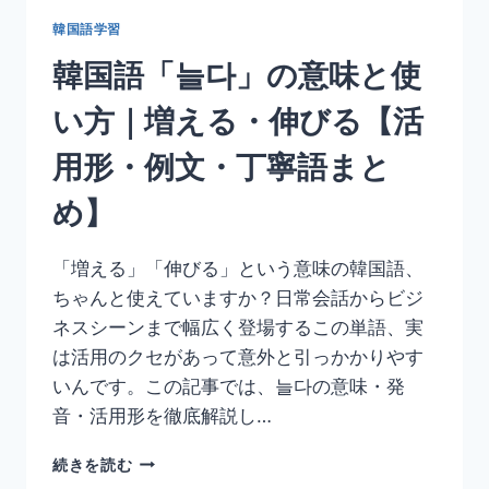
用
形・
韓国語学習
例
韓国語「늘다」の意味と使
文・
比
い方｜増える・伸びる【活
較
表
用形・例文・丁寧語まと
現
ま
め】
と
め】
「増える」「伸びる」という意味の韓国語、
ちゃんと使えていますか？日常会話からビジ
ネスシーンまで幅広く登場するこの単語、実
は活用のクセがあって意外と引っかかりやす
いんです。この記事では、늘다の意味・発
音・活用形を徹底解説し…
韓
続きを読む
国