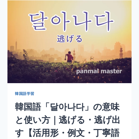
울
리
다」
の
意
味
と
使
い
方
｜
似
合
う・
調
韓国語学習
和
韓国語「달아나다」の意味
す
る
と使い方｜逃げる・逃げ出
【活
用
す【活用形・例文・丁寧語
形・
例