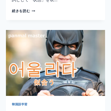
韓
続きを読む
国
語
「익
숙
하
다」
の
意
味
と
使
い
方
｜
慣
れ
る・
慣
韓国語学習
れ