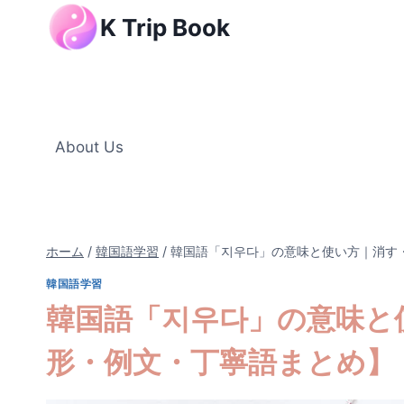
内
K Trip Book
容
を
ス
キ
ッ
About Us
プ
ホーム
/
韓国語学習
/
韓国語「지우다」の意味と使い方｜消す
韓国語学習
韓国語「지우다」の意味と
形・例文・丁寧語まとめ】