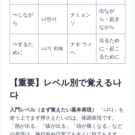
出なが
〜しなが
ナミョン
나면서
ら・起き
ら
ソ
ながら
出るため
〜するた
ナギ ウィ
나기 위해
に・起こ
めに
ヘ
るために
【重要】レベル別で覚える나
다
入門レベル（まず覚えたい基本表現）
「나다」を
使う上でまず押さえたいのは、体調表現です。
「熱が出る」「咳が出る」「頭が痛くなる」など
の表現は、旅行中や日常でもすぐに役立ちます。