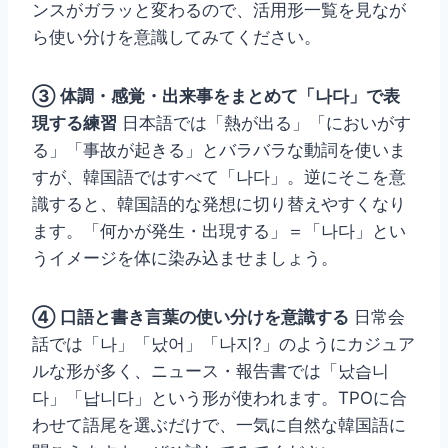
ンスがガラッと変わるので、活用形一覧を見なが
ら使い分けを意識してみてください。
③ 体調・感覚・出来事をまとめて「나다」で表
現する練習
日本語では「熱が出る」「においがす
る」「事故が起きる」とバラバラな動詞を使いま
すが、韓国語ではすべて「나다」。逆にそこを意
識すると、韓国語的な発想に切り替えやすくなり
ます。「何かが発生・出現する」＝「나다」とい
うイメージを体に染み込ませましょう。
④ 口語と書き言葉の使い分けを意識する
日常会
話では「나」「났어」「나지?」のようにカジュア
ルな形が多く、ニュース・報告書では「났습니
다」「납니다」という形が使われます。TPOに合
わせて語尾を選ぶだけで、一気に自然な韓国語に