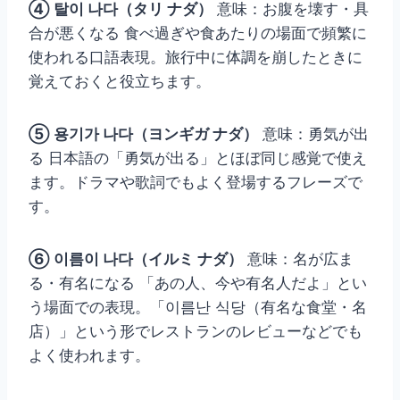
④ 탈이 나다（タリ ナダ）
意味：お腹を壊す・具
合が悪くなる 食べ過ぎや食あたりの場面で頻繁に
使われる口語表現。旅行中に体調を崩したときに
覚えておくと役立ちます。
⑤ 용기가 나다（ヨンギガ ナダ）
意味：勇気が出
る 日本語の「勇気が出る」とほぼ同じ感覚で使え
ます。ドラマや歌詞でもよく登場するフレーズで
す。
⑥ 이름이 나다（イルミ ナダ）
意味：名が広ま
る・有名になる 「あの人、今や有名人だよ」とい
う場面での表現。「이름난 식당（有名な食堂・名
店）」という形でレストランのレビューなどでも
よく使われます。