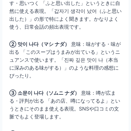
す・思いつく 「ふと思い出した」というときに自
然に使える表現。「갑자기 생각이 났어（ふと思い
出した）」の形で特によく聞きます。かなりよく
使う、日常会話の頻出表現です。
② 맛이 나다（マシ ナダ）
意味：味がする・味が
出る 「このスープはうまみが出ている」というニ
ュアンスで使います。「진짜 깊은 맛이 나（本当
に深みのある味がする）」のような料理の感想に
ぴったり。
③ 소문이 나다（ソムニ ナダ）
意味：噂が広ま
る・評判が出る 「あの店、噂になってるよ」とい
うときにそのまま使える表現。SNSや口コミの文
脈でもよく登場します。