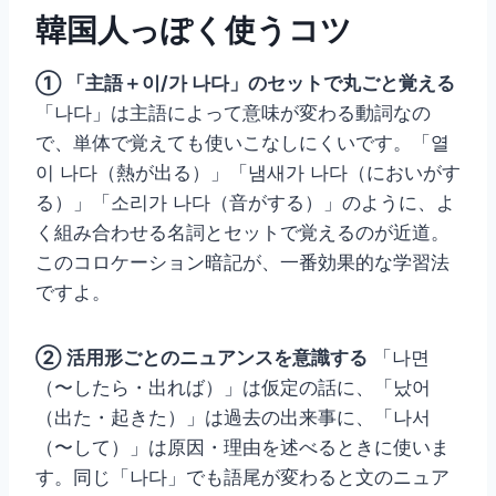
韓国人っぽく使うコツ
① 「主語＋이/가 나다」のセットで丸ごと覚える
「나다」は主語によって意味が変わる動詞なの
で、単体で覚えても使いこなしにくいです。「열
이 나다（熱が出る）」「냄새가 나다（においがす
る）」「소리가 나다（音がする）」のように、よ
く組み合わせる名詞とセットで覚えるのが近道。
このコロケーション暗記が、一番効果的な学習法
ですよ。
② 活用形ごとのニュアンスを意識する
「나면
（〜したら・出れば）」は仮定の話に、「났어
（出た・起きた）」は過去の出来事に、「나서
（〜して）」は原因・理由を述べるときに使いま
す。同じ「나다」でも語尾が変わると文のニュア