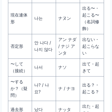
出る〜・
現在連体
起こる〜
나는
ナヌン
形
（名詞修
飾）
アン ナダ
出ない・
안 나다 /
否定形
/ ナジ ア
起こらな
나지 않다
ンタ
い
〜して
出て・起
나서
ナソ
（接続）
きて
〜する
나? / 나
出る？・
か？（疑
ナ / ナヨ
요?
起こる？
問）
出た・起
過去形
났다
ナッタ