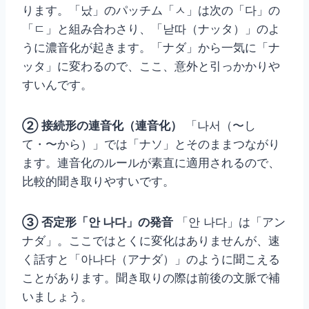
ります。「났」のパッチム「ㅅ」は次の「다」の
「ㄷ」と組み合わさり、「낟따（ナッタ）」のよ
うに濃音化が起きます。「ナダ」から一気に「ナ
ッタ」に変わるので、ここ、意外と引っかかりや
すいんです。
② 接続形の連音化（連音化）
「나서（〜し
て・〜から）」では「ナソ」とそのままつながり
ます。連音化のルールが素直に適用されるので、
比較的聞き取りやすいです。
③ 否定形「안 나다」の発音
「안 나다」は「アン
ナダ」。ここではとくに変化はありませんが、速
く話すと「아나다（アナダ）」のように聞こえる
ことがあります。聞き取りの際は前後の文脈で補
いましょう。