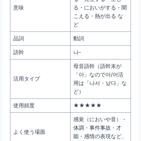
意味
る・においがする・聞
こえる・熱が出る な
ど
品詞
動詞
語幹
나-
母音語幹（語幹末が
「아」なので아/어活
活用タイプ
用は「나서・났다」な
ど）
使用頻度
★★★★★
感覚（においや音）・
体調・事件事故・才
よく使う場面
能・感情の表現など、