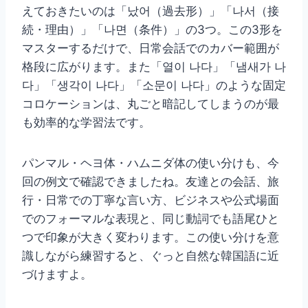
えておきたいのは「났어（過去形）」「나서（接
続・理由）」「나면（条件）」の3つ。この3形を
マスターするだけで、日常会話でのカバー範囲が
格段に広がります。また「열이 나다」「냄새가 나
다」「생각이 나다」「소문이 나다」のような固定
コロケーションは、丸ごと暗記してしまうのが最
も効率的な学習法です。
パンマル・ヘヨ体・ハムニダ体の使い分けも、今
回の例文で確認できましたね。友達との会話、旅
行・日常での丁寧な言い方、ビジネスや公式場面
でのフォーマルな表現と、同じ動詞でも語尾ひと
つで印象が大きく変わります。この使い分けを意
識しながら練習すると、ぐっと自然な韓国語に近
づけますよ。