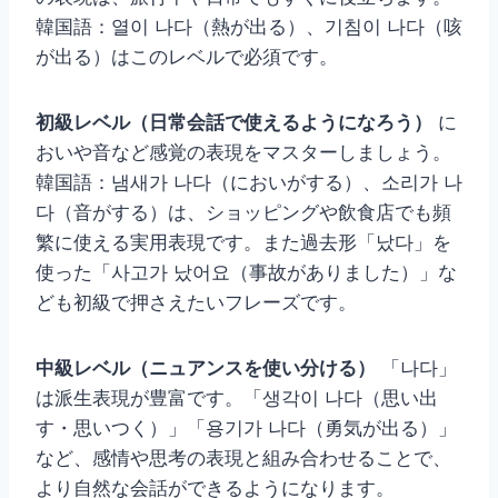
韓国語：열이 나다（熱が出る）、기침이 나다（咳
が出る）はこのレベルで必須です。
初級レベル（日常会話で使えるようになろう）
に
おいや音など感覚の表現をマスターしましょう。
韓国語：냄새가 나다（においがする）、소리가 나
다（音がする）は、ショッピングや飲食店でも頻
繁に使える実用表現です。また過去形「났다」を
使った「사고가 났어요（事故がありました）」な
ども初級で押さえたいフレーズです。
中級レベル（ニュアンスを使い分ける）
「나다」
は派生表現が豊富です。「생각이 나다（思い出
す・思いつく）」「용기가 나다（勇気が出る）」
など、感情や思考の表現と組み合わせることで、
より自然な会話ができるようになります。