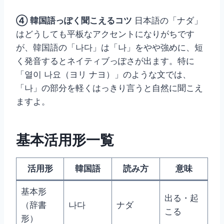
④ 韓国語っぽく聞こえるコツ
日本語の「ナダ」
はどうしても平板なアクセントになりがちです
が、韓国語の「나다」は「나」をやや強めに、短
く発音するとネイティブっぽさが出ます。特に
「열이 나요（ヨリ ナヨ）」のような文では、
「나」の部分を軽くはっきり言うと自然に聞こえ
ますよ。
基本活用形一覧
活用形
韓国語
読み方
意味
基本形
出る・起
（辞書
나다
ナダ
こる
形）