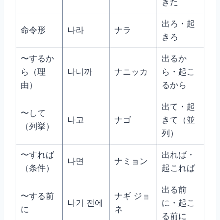
きた
出ろ・起
命令形
나라
ナラ
きろ
〜するか
出るか
ら（理
나니까
ナニッカ
ら・起こ
由）
るから
出て・起
〜して
나고
ナゴ
きて（並
（列挙）
列）
〜すれば
出れば・
나면
ナミョン
（条件）
起これば
出る前
〜する前
ナギ ジョ
나기 전에
に・起こ
に
ネ
る前に