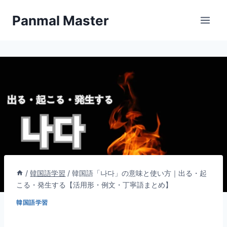
内
Panmal Master
容
を
ス
キ
ッ
プ
/
韓国語学習
/
韓国語「나다」の意味と使い方｜出る・起
こる・発生する【活用形・例文・丁寧語まとめ】
韓国語学習