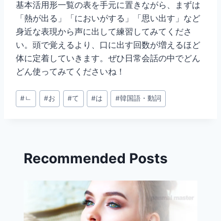
基本活用形一覧の表を手元に置きながら、まずは
「熱が出る」「においがする」「思い出す」など
身近な表現から声に出して練習してみてくださ
い。頭で覚えるより、口に出す回数が増えるほど
体に定着していきます。ぜひ日常会話の中でどん
どん使ってみてくださいね！
投
#
ㄴ
#
お
#
て
#
は
#
韓国語・動詞
稿
タ
グ:
Recommended Posts