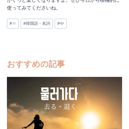
がぐっと楽しくなりますよ。ぜひ今日から積極的に
使ってみてくださいね。
投
#
ㅇ
#
韓国語・名詞
#
や
稿
タ
グ:
おすすめの記事