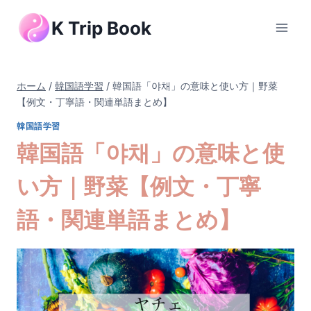
内
K Trip Book
容
を
ス
キ
ホーム
/
韓国語学習
/
韓国語「야채」の意味と使い方｜野菜
ッ
【例文・丁寧語・関連単語まとめ】
プ
韓国語学習
韓国語「야채」の意味と使
い方｜野菜【例文・丁寧
語・関連単語まとめ】