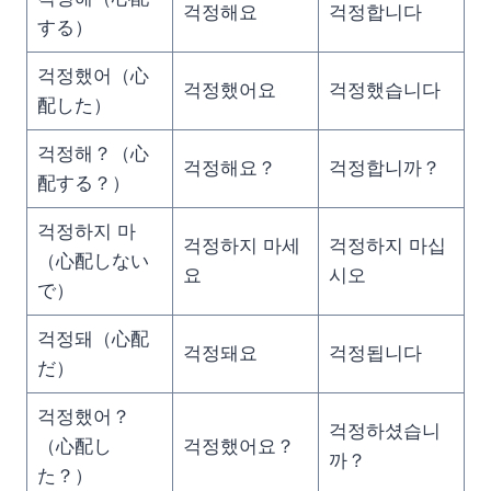
걱정해요
걱정합니다
する）
걱정했어（心
걱정했어요
걱정했습니다
配した）
걱정해？（心
걱정해요？
걱정합니까？
配する？）
걱정하지 마
걱정하지 마세
걱정하지 마십
（心配しない
요
시오
で）
걱정돼（心配
걱정돼요
걱정됩니다
だ）
걱정했어？
걱정하셨습니
（心配し
걱정했어요？
까？
た？）