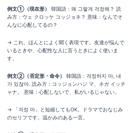
例文①（現在形）
韓国語：왜 그렇게 걱정해？ 読
み方：ウェ クロッケ コッジョネ？ 意味：なんでそ
んなに心配してるの？
→ これ、ほんとによく聞く表現です。友達が悩んで
いるときや、心配性な人に言うときによく使いま
す。
例文②（否定形・命令）
韓国語：걱정하지 마, 내
가 있잖아. 読み方：コッジョンハジ マ、ネガ イッチ
ャナ。 意味：心配しないで、私がいるじゃない。
→ 「걱정 마」と短縮してもOK。ドラマでおなじみ
のセリフです。温かみのある一言。