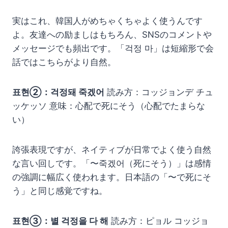
実はこれ、韓国人がめちゃくちゃよく使うんです
よ。友達への励ましはもちろん、SNSのコメントや
メッセージでも頻出です。「걱정 마」は短縮形で会
話ではこちらがより自然。
표현②：걱정돼 죽겠어
読み方：コッジョンデ チュ
ッケッソ 意味：心配で死にそう（心配でたまらな
い）
誇張表現ですが、ネイティブが日常でよく使う自然
な言い回しです。「〜죽겠어（死にそう）」は感情
の強調に幅広く使われます。日本語の「〜で死にそ
う」と同じ感覚ですね。
표현③：별 걱정을 다 해
読み方：ピョル コッジョ