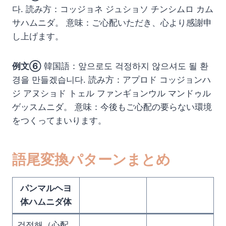
다. 読み方：コッジョネ ジュショソ チンシムロ カム
サハムニダ。 意味：ご心配いただき、心より感謝申
し上げます。
例文⑥
韓国語：앞으로도 걱정하지 않으셔도 될 환
경을 만들겠습니다. 読み方：アプロド コッジョンハ
ジ アヌショド トェル ファンギョンウル マンドゥル
ゲッスムニダ。 意味：今後もご心配の要らない環境
をつくってまいります。
語尾変換パターンまとめ
パンマルヘヨ
体ハムニダ体
걱정해（心配