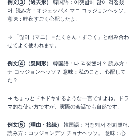
例文③（過去形）
韓国語：어젯밤에 많이 걱정했
어. 読み方：オジェッパメ マニ コッジョンヘッソ。
意味：昨夜すごく心配したよ。
→ 「많이（マニ）＝たくさん・すごく」と組み合わ
せてよく使われます。
例文④（疑問形）
韓国語：나 걱정했어？ 読み方：
ナ コッジョンヘッソ？ 意味：私のこと、心配して
た？
→ ちょっとドキドキするような一言ですよね。ドラ
マ的な使い方ですが、実際の会話でも自然です。
例文⑤（理由・接続）
韓国語：걱정돼서 전화했어.
読み方：コッジョンデソ チョナヘッソ。 意味：心