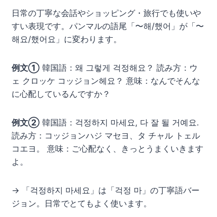
日常の丁寧な会話やショッピング・旅行でも使いや
すい表現です。パンマルの語尾「〜해/했어」が「〜
해요/했어요」に変わります。
例文①
韓国語：왜 그렇게 걱정해요？ 読み方：ウ
ェ クロッケ コッジョン헤요？ 意味：なんでそんな
に心配しているんですか？
例文②
韓国語：걱정하지 마세요, 다 잘 될 거예요.
読み方：コッジョンハジ マセヨ、タ チャル トェル
コエヨ。 意味：ご心配なく、きっとうまくいきます
よ。
→ 「걱정하지 마세요」は「걱정 마」の丁寧語バー
ジョン。日常でとてもよく使います。