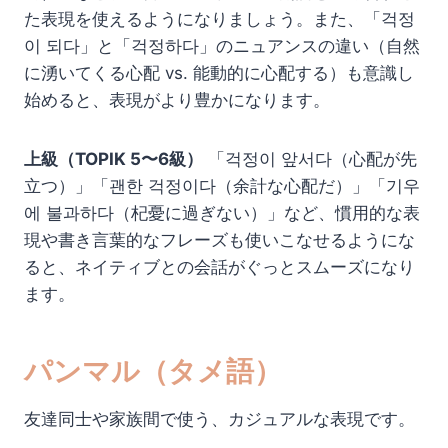
た表現を使えるようになりましょう。また、「걱정
이 되다」と「걱정하다」のニュアンスの違い（自然
に湧いてくる心配 vs. 能動的に心配する）も意識し
始めると、表現がより豊かになります。
上級（TOPIK 5〜6級）
「걱정이 앞서다（心配が先
立つ）」「괜한 걱정이다（余計な心配だ）」「기우
에 불과하다（杞憂に過ぎない）」など、慣用的な表
現や書き言葉的なフレーズも使いこなせるようにな
ると、ネイティブとの会話がぐっとスムーズになり
ます。
パンマル（タメ語）
友達同士や家族間で使う、カジュアルな表現です。