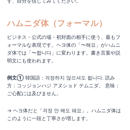
ず、自分を信じてみてください。
ハムニダ体（フォーマル）
ビジネス・公式の場・初対面の相手に使う、最もフ
ォーマルな表現です。ヘヨ体の「〜해요」がハムニ
ダ体では「〜합니다」に変わります。書き言葉や説
明文にも使われます。
例文①
韓国語：걱정하지 않으셔도 됩니다. 読み
方：コッジョンハジ アヌショド テムニダ。 意味：
ご心配には及びません。
→ ヘヨ体だと「걱정 안 해도 돼요」。ハムニダ体は
このように一段と丁寧さが増します。