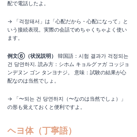
配で電話したよ。
→ 「걱정돼서」は「心配だから・心配になって」と
いう接続表現。実際の会話でめちゃくちゃよく使い
ます。
例文⑥（状況説明）
韓国語：시험 결과가 걱정되는
건 당연하지. 読み方：シホム キョルグァガ コッジョ
ンデヌン ゴン タンヨナジ。 意味：試験の結果が心
配なのは当然でしょ。
→ 「〜되는 건 당연하지（〜なのは当然でしょ）」
の形も覚えておくと便利ですよ。
ヘヨ体（丁寧語）