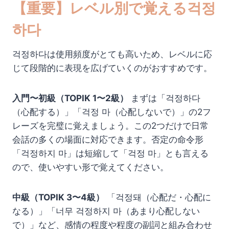
【重要】レベル別で覚える걱정
하다
걱정하다は使用頻度がとても高いため、レベルに応
じて段階的に表現を広げていくのがおすすめです。
入門〜初級（TOPIK 1〜2級）
まずは「걱정하다
（心配する）」「걱정 마（心配しないで）」の2フ
レーズを完璧に覚えましょう。この2つだけで日常
会話の多くの場面に対応できます。否定の命令形
「걱정하지 마」は短縮して「걱정 마」とも言える
ので、使いやすい形で覚えてください。
中級（TOPIK 3〜4級）
「걱정돼（心配だ・心配に
なる）」「너무 걱정하지 마（あまり心配しない
で）」など、感情の程度や程度の副詞と組み合わせ