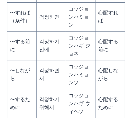
コッジョ
〜すれば
心配すれ
걱정하면
ンハミョ
（条件）
ば
ン
コッジョ
〜する前
걱정하기
心配する
ンハギ ジ
に
전에
前に
ョネ
コッジョ
〜しなが
걱정하면
心配しな
ンハミョ
ら
서
がら
ンソ
コッジョ
〜するた
걱정하기
心配する
ンハギ ウ
めに
위해서
ために
ィヘソ