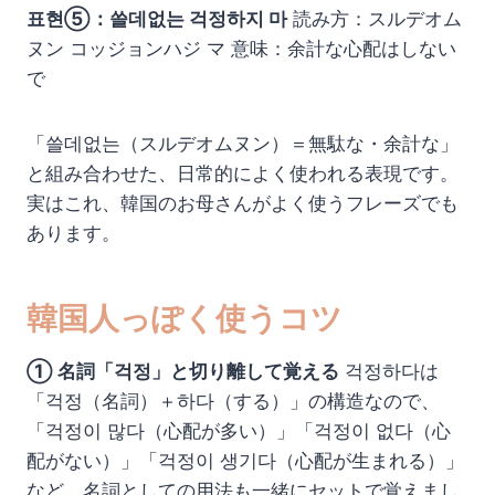
표현⑤：쓸데없는 걱정하지 마
読み方：スルデオム
ヌン コッジョンハジ マ 意味：余計な心配はしない
で
「쓸데없는（スルデオムヌン）＝無駄な・余計な」
と組み合わせた、日常的によく使われる表現です。
実はこれ、韓国のお母さんがよく使うフレーズでも
あります。
韓国人っぽく使うコツ
① 名詞「걱정」と切り離して覚える
걱정하다は
「걱정（名詞）＋하다（する）」の構造なので、
「걱정이 많다（心配が多い）」「걱정이 없다（心
配がない）」「걱정이 생기다（心配が生まれる）」
など、名詞としての用法も一緒にセットで覚えまし