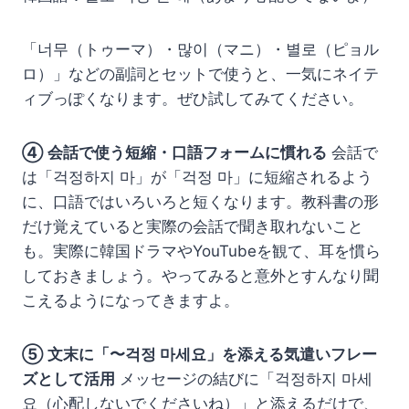
「너무（トゥーマ）・많이（マニ）・별로（ピョル
ロ）」などの副詞とセットで使うと、一気にネイテ
ィブっぽくなります。ぜひ試してみてください。
④ 会話で使う短縮・口語フォームに慣れる
会話で
は「걱정하지 마」が「걱정 마」に短縮されるよう
に、口語ではいろいろと短くなります。教科書の形
だけ覚えていると実際の会話で聞き取れないこと
も。実際に韓国ドラマやYouTubeを観て、耳を慣ら
しておきましょう。やってみると意外とすんなり聞
こえるようになってきますよ。
⑤ 文末に「〜걱정 마세요」を添える気遣いフレー
ズとして活用
メッセージの結びに「걱정하지 마세
요（心配しないでくださいね）」と添えるだけで、