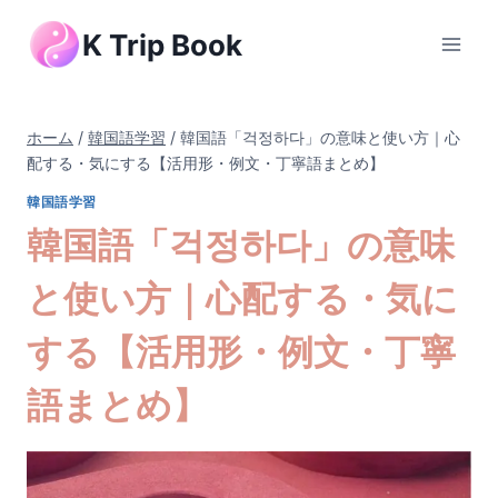
内
K Trip Book
容
を
ス
キ
ホーム
/
韓国語学習
/
韓国語「걱정하다」の意味と使い方｜心
ッ
配する・気にする【活用形・例文・丁寧語まとめ】
プ
韓国語学習
韓国語「걱정하다」の意味
と使い方｜心配する・気に
する【活用形・例文・丁寧
語まとめ】