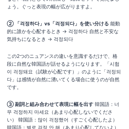
ょう。ぐっと表現の幅が広がりますよ。
② 「걱정하다」vs「걱정되다」を使い分ける
能動
的に誰かを心配するとき → 걱정하다 自然と不安な
気持ちになるとき → 걱정되다
この2つのニュアンスの違いを意識するだけで、格
段に自然な韓国語が話せるようになります。「시험
이 걱정돼요（試験が心配です）」のように「걱정되
다」は感情が自然に湧いてくる場合に使うのが自然
です。
③ 副詞と組み合わせて表現に幅を出す
韓国語：너
무 걱정하지 마세요（あまり心配しないでくださ
い） 韓国語：많이 걱정했어（すごく心配したよ）
韓国語：별로 걱정 안 해（あまり心配してないよ）