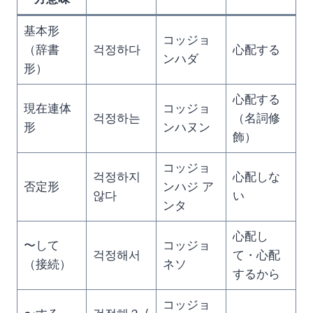
基本形
コッジョ
（辞書
걱정하다
心配する
ンハダ
形）
心配する
現在連体
コッジョ
걱정하는
（名詞修
形
ンハヌン
飾）
コッジョ
걱정하지
心配しな
否定形
ンハジ ア
않다
い
ンタ
心配し
〜して
コッジョ
걱정해서
て・心配
（接続）
ネソ
するから
コッジョ