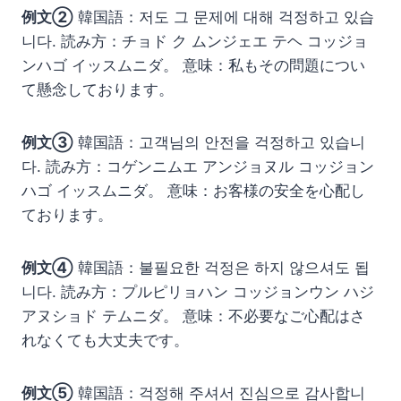
例文②
韓国語：저도 그 문제에 대해 걱정하고 있습
니다. 読み方：チョド ク ムンジェエ テヘ コッジョ
ンハゴ イッスムニダ。 意味：私もその問題につい
て懸念しております。
例文③
韓国語：고객님의 안전을 걱정하고 있습니
다. 読み方：コゲンニムエ アンジョヌル コッジョン
ハゴ イッスムニダ。 意味：お客様の安全を心配し
ております。
例文④
韓国語：불필요한 걱정은 하지 않으셔도 됩
니다. 読み方：プルピリョハン コッジョンウン ハジ
アヌショド テムニダ。 意味：不必要なご心配はさ
れなくても大丈夫です。
例文⑤
韓国語：걱정해 주셔서 진심으로 감사합니