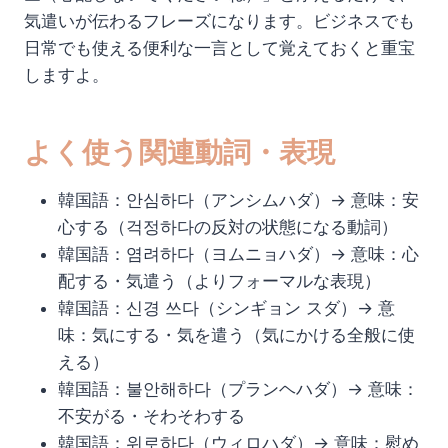
気遣いが伝わるフレーズになります。ビジネスでも
日常でも使える便利な一言として覚えておくと重宝
しますよ。
よく使う関連動詞・表現
韓国語：안심하다（アンシムハダ）→ 意味：安
心する（걱정하다の反対の状態になる動詞）
韓国語：염려하다（ヨムニョハダ）→ 意味：心
配する・気遣う（よりフォーマルな表現）
韓国語：신경 쓰다（シンギョン スダ）→ 意
味：気にする・気を遣う（気にかける全般に使
える）
韓国語：불안해하다（プランヘハダ）→ 意味：
不安がる・そわそわする
韓国語：위로하다（ウィロハダ）→ 意味：慰め