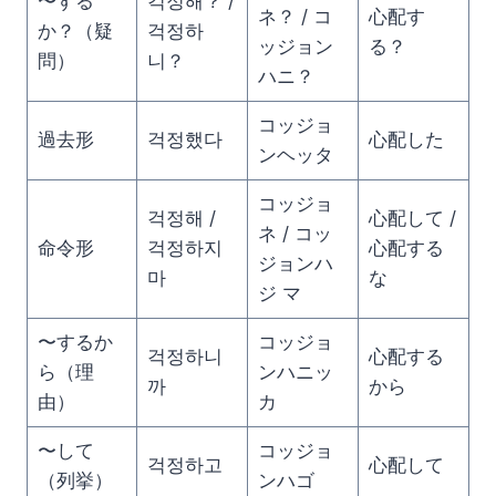
〜する
걱정해？ /
ネ？ / コ
心配す
か？（疑
걱정하
ッジョン
る？
問）
니？
ハニ？
コッジョ
過去形
걱정했다
心配した
ンヘッタ
コッジョ
걱정해 /
心配して /
ネ / コッ
命令形
걱정하지
心配する
ジョンハ
마
な
ジ マ
〜するか
コッジョ
걱정하니
心配する
ら（理
ンハニッ
까
から
由）
カ
〜して
コッジョ
걱정하고
心配して
（列挙）
ンハゴ